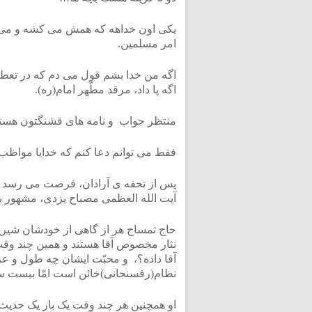
یکی اون خداهه که همش می کشه و می سوز
امر مسلمین.
اگه من خدا بشم قول می دم که در تعطیل
اگه پا داد، مرقد مطّهر امام(ره).
منتظر جواب و نامه های قشنگتون هست
فقط می توانم دعا کنم که خدایا مواظب
پس از تحفه ی آرادان، فرصت می رسد ب
آیت الله العظمی مصباح یزدی، مشهور به
حاج تمساح هر از گاهی از خودشان شیرین
نثار مخصوص آقا هستند و همین چند وقت
آقا داده؟، و محبّت ایشان چه طول و عر
نظام(رفسنجانی)خائن است امّا بیست س
او همچنین هر چند وقت یک بار یک حدیث جد