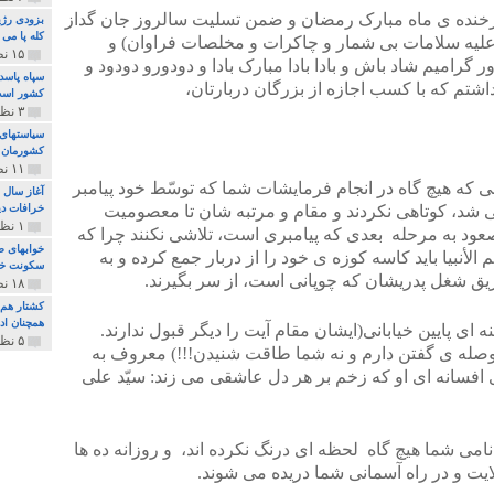
ام فرخنده ی ماه مبارک رمضان و ضمن تسلیت سالروز جان گداز
بزودی رژی
کله پا می
علیه سلامات بی شمار و چاکرات و مخلصات فراوان) و
۱۵ نظر و ۳۲۷ پخش
گرامیم شاد باش و بادا بادا مبارک بادا و دودورو دودود و
سپاه پاسد
تم که با کسب اجازه از بزرگان دربارتان،
کشور اس
۳ نظر و ۱۶۲ پخش
سیاستهای 
کشورمان 
۱۱ نظر و ۳۱۵ پخش
 که هیچ گاه در انجام فرمایشات شما که توسّط خود پیامبر
آغاز سال 
 شد، کوتاهی نکردند و مقام و مرتبه شان تا معصومیت
خرافات دی
۱ نظر و ۷۴ پخش
عود به مرحله بعدی که پیامبری است، تلاشی نکنند چرا که
خوابهای ط
بیا باید کاسه کوزه ی خود را از دربار جمع کرده و به
سکونت خو
یق شغل پدریشان که چوپانی است، از سر بگیرند.
۱۸ نظر و ۸۹۷ پخش
کشتار هم م
همچنان ادا
ی پایین خیابانی(ایشان مقام آیت را دیگر قبول ندارند.
۵ نظر و ۲۵۹ پخش
حوصله ی گفتن دارم و نه شما طاقت شنیدن!!!) معروف به
ی افسانه ای او که زخم بر هر دل عاشقی می زند: سیّد علی
نامی شما هیچ گاه لحظه ای درنگ نکرده اند، و روزانه ده ها
یت و در راه آسمانی شما دریده می شوند.