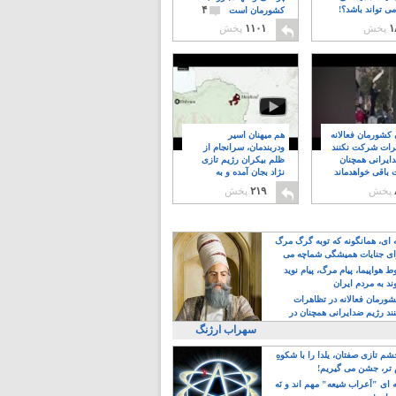
۴
ی تواند باشد؟!
کشورمان است
۱
پخش
۱۱۰۱
پخش
ن کشورمان فعالانه
هم میهنان اسیر
رات شرکت نکنند
ودربندمان، سرانجام از
ایرانی همچنان
ظلم بیکران رژیم تازی
 باقی خواهدماند
نژاد بجان آمده و به
۸
خبابانها ریختند
پخش
۲۱۹
پخش
ه ای، همانگونه که توبه گرگ مرگ
ی جنایات همیشگی شماچه می
!
 هواپیما، پیام مرگ، پیام نوید
د به مردم ایران
کشورمان فعالانه در تظاهرات
د رژیم ضدایرانی همچنان در
 خواهدماند
سهراب ارژنگ
م تازی صفتان، یلدا را با شکوهِ
 تر، جشن می گیریم!
 ای "اَعراب شیعه" مهم اند و نَه