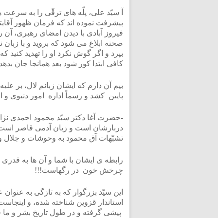
آ سیّد علی، پلّه های ترقّی را به سرعت 
پیشرفت نموده اند که فرمان ظهور آقایتا
فیروز آبادی با دیدن امضای رهبری، آن ر
صحنه ابلاغ می شود که بروید و با زبان نر
بپرد و اگر گوش نکرد او را تهدید کنید که 
کافی ابتدا کور شود بعد همانجا جان بدهد!
بیم آن دارم که ایشان زبانم لال، بر علی
پایین کشد و رسماً اداره امور دنیوی و ا
-حضرت آغا دکتر سیّد محمود احمدی نژاد
دربارشان است و زبان آدمی قاصر است ا
تشبّهات آق محمود به وحوشات و جلال و
رابطه ی ایشان با شما و آن ها به قدری
چرخش خون در رگهاست!!!
این سیّد بزرگوار که به تازگی به عنوان
استاندار قزوین شناخته شده، و اینجاست
پیشی گرفته و در طول تاریخ بشر و ما ق