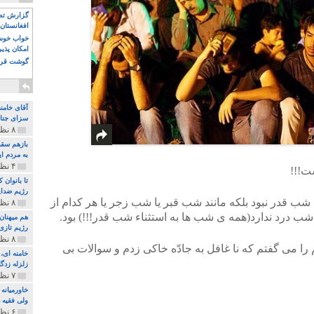
گزارش تصو
افغانستان 
خواب خوش و
امکان پذی
گوشت قرم
آقای خامن
سزای جنای
۸ نظر و ۱۸۰ پخش
بازهم سقو
به مردم ای
۴ نظر و ۹۷ پخش
ت!!!
تا بانوان
رژیم ضدای
ب قدر نبود بلکه مانند شب قبر یا شب زجر یا هر کدام از
۸ نظر و ۸۹ پخش
ب درد ندارد(همه ی شب ها به استثناء شب قدر!!!) بود.
هم میهنان
رژیم تازی 
۸ نظر و ۲۱۹ پخش
 را می گفتم که نا غافل به جادّه خاکی زدم و سوالات بی
زلزله زدگا
۷ نظر و ۲۱۰ پخش
خاورمیانه
ولی فقیه د
۶ نظر و ۱۵۷ پخش