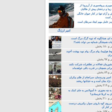
یری پروفسوری از آریزونا از
زیبا و درخشان پیش از طالبان
 آرام تنها در کنار حیوان خانگی
ر است
ز عامل مهم ایجاد سرطان است
امیر ارژنگ
ه ای، همانگونه که توبه گرگ مرگ است،
ات همیشگی شماچه می تواند باشد؟!
ط هواپیما، پیام مرگ، پیام نوید بهشت آخوند
ران
 کشورمان فعالانه در تظاهرات شرکت نکنند
رانی همچنان در قدرت باقی خواهدماند
 اسیر ودربندمان، سرانجام از ظلم بیکران
نژاد بجان آمده و به خبابانها ریختند
خامنه ای، به چه مجوزی ۸۰ آمبولانس به جای کمک به
ن به کربلا فرستادی؟
 برروی کوه باروتی سوار، وکبریتی دردست
ر کنار آن