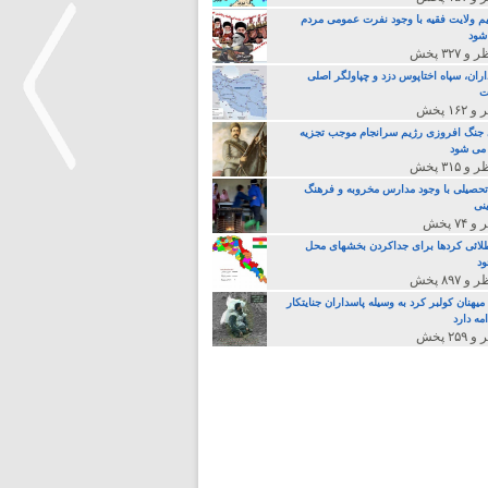
م ولایت فقیه با وجود نفرت عمومی مردم
 شود
اران، سپاه اختاپوس دزد و چپاولگر اصلی
ت
جنگ افروزی رژیم سرانجام موجب تجزیه
می شود
تحصیلی با وجود مدارس مخروبه و فرهنگ
نی
>
لائی کردها برای جداکردن بخشهای محل
د
یهنان کولبر کرد به وسیله پاسداران جنایتکار
مه دارد