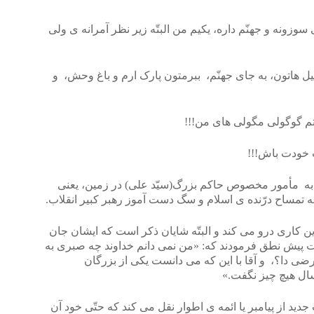
ونه و جهنّم داره، یکیم من البتّه زیر نظر آمرانه ی ولی
 هاتون، به جای جهنّم، ببرمتون پارک ارم و باغ وحش، و
م گوگولی مگولی های من!!!
 خودت باش!!!
ه مأمور مخصوص حاکم بزرگ(سیّد علی) در زمین، یعنی
 تمساح درّنده ی اسلام و سگ دست آموز رهبر کبیر انقلاب.
 کاری درو می کند و البتّه شایان ذکر است که ایشان جان
 پیش نطق فرمودند که: «من نمی دانم خداوند چه صبری به
ضی دا؟، و آقا با این که می دانست یکی از بزرگان
ال هیچ چیز نگفت.»
ید از پیامبر یا ائمه ی اطوار نقل می کند که حتّی خود آن