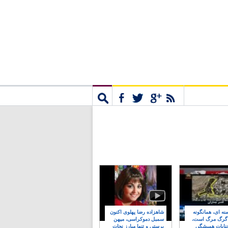
مشترک
جستجو
نه ای، همانگونه
شاهزاده رضا پهلوی اکنون
 گرگ مرگ است،
سمبل دموکراسی، میهن
نایات همیشگی
پرستی و تنها مبارز نجات