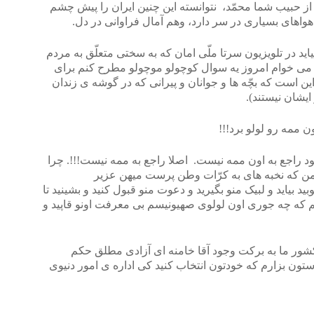
از حبیب شما محمّد، نتوانسته این چنین ایران را پیش چشم
م هواهای بسیاری در سر دارد، وهم آمال فراوانی در دل.
د در تلویزیون سرتا ملّی امان که به سختی متعلّق به مردم
ن می خوام امروز یه سوال کوچولو موچولو مطرح کنم برای
ین است که بچّه ها و جوانان و پیرانی که در گوشه ی زندان
یشان نیستند).
 ممه رو لولو برد!!!
راجع به اون ممه نیست. اصلا راجع به ممه نیست!!!. چرا
 که نخبه های به کرّات وطن پرست میهن عزیر
ید بیاید و لبیک منو بگیرید و دعوت منو قبول کنید و بشینید تا
م که چه جوری اون لولوی صهیونیسم بی معرفت اونو قاپید و
کشور ما به برکت وجود آقا خامنه ای آزادی مطلق حکم
ون بزارم که خودتون انتخاب کنید کی اداره ی امور دنیوی