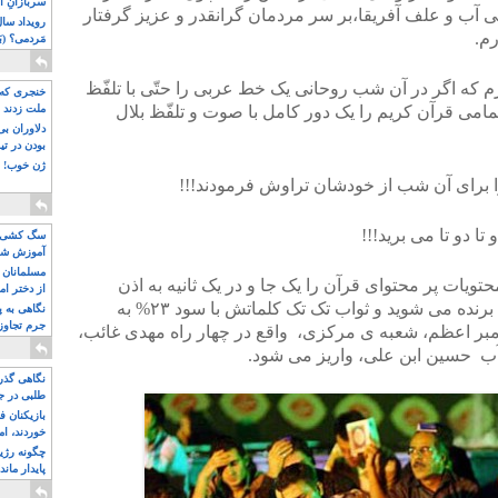
سربازانِ ا
 آب و علف آفریقا،بر سر مردمان گرانقدر و عزیز گرفتار
رم.
مَردمی؟ (بَ
م که اگر در آن شب روحانی یک خط عربی را حتّی با تلفّظ
خنجری که 
امی قرآن کریم را یک دور کامل با صوت و تلفّظ بلال
ملت زدند
دلاوران ب
بودن در ت
ژن خوب! ت
ا برای آن شب از خودشان تراوش فرمودند!!!
ا دو تا می برید!!!
سگ کشی، 
آموزش شکن
بیشتر
مسلمانان 
تویات پر محتوای قرآن را یک جا و در یک ثانیه به اذن
از دختر ام
پروردگار و بدون شرکت در قرعه کشی برنده می شوید و ثواب تک تک کلماتش با سود ۲۳% به
مسلمان ه
نگاهی به پ
جرم تجاوز
ر اعظم، شعبه ی مرکزی، واقع در چهار راه مهدی غائب،
آویز شدند!
آب حسین ابن علی، واریز می شود.
نگاهی گذرا
طلبی در ج
بازیکنان ف
خوردند، ام
چگونه رژی
پایدار ماند