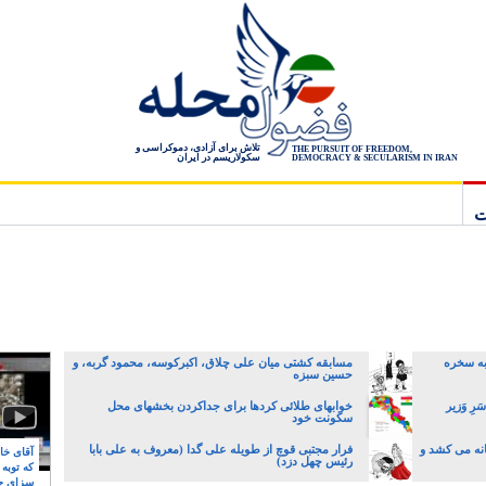
تلاش برای آزادی، دموکراسی و
THE PURSUIT OF FREEDOM,
سکولاریسم در ایران
DEMOCRACY & SECULARISM IN IRAN
ت
 به سخره
مسابقه کشتی میان علی چلاق، اکبرکوسه، محمود گربه، و
حسین سبزه
رِ وَزیر
خوابهای طلائی کردها برای جداکردن بخشهای محل
سکونت خود
انه می کشد و
فرار مجتبی قوچ از طویله علی گدا (معروف به علی بابا
آقای خام
رئیس چهل دزد)
که توبه
سزای ج