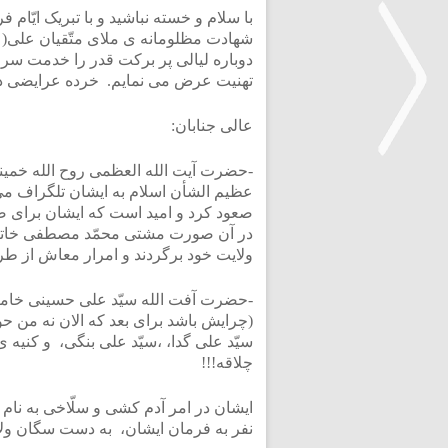
با سلام و خسته نباشید و با تبریک ایّ
شهادت مظلومانه ی ملای متّقیان علی(
دوباره لیالی پر برکت قدر را خدمت سرور 
تهنیت عرض می نمایم. خرده عرایضی داش
عالی جنابان:
-حضرت آیت الله العظمی روح الله خمینی
عظیم الشأن اسلام به ایشان تلگراف می
<
صعود کرد و امید است که ایشان برای ص
در آن صورت مشتی محمّد مصطفی خاتم الأن
ولایت خود برگردند و امرار معاش از طر
-حضرت آفت الله سیّد علی حسینی خامنه ا
(چرایش باشد برای بعد که الان نه من 
سیّد علی گدا، ،سیّد علی بنگی، و کنیه 
چلاقه!!!
ایشان در امر آدم کشی و سلّاخی به نام 
نفر به فرمان ایشان، به دست سگان ولا