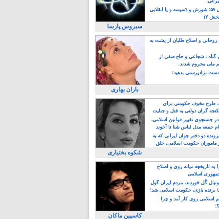
یرانی!
رویداد سال ۵۷؛ شورش و دَسیسه و یا انقلابی
خش ۲)
سیروس پارسا
روحانی و اصلاح طلبان از پشت به
ی گناه ، شجاعی و حاج صفی از
یم ملی محروم شدند.
ست نژادپرستی بدهید!
باران بهاری
طرح مخوف حکومتی برای
جه گران دولتی به قتل و جنایت
در جستجوی تغییر قوانین اسلامی،
ام جمعه مدل لباس شنا تا آخوند
مجنسگرا!
رونده دو دختر جوان ایرانی که به
 ماموران حکومت اسلامی، حلق
شکوه بختیاری
 به تاریخچه میانه روی و اصلاح
مهوری اسلامی
وتبال گًل خوردند، مردم ایران گول
ا برنده بازی، حکومت اسلامی شد!
م اسلامی روی کار آمد و چرا
؟!
کاسپین ماکان