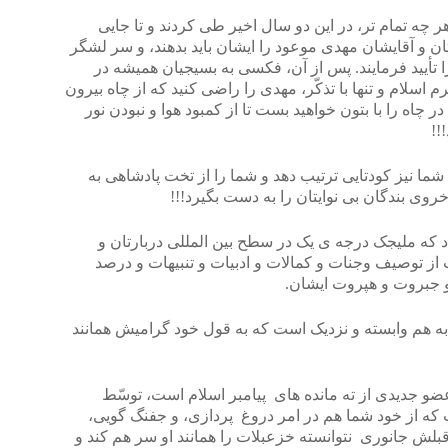
هر چه تمام تر، در این دو سال اخیر طی کردند و تا جایی
ن و آقایشان مهدی موعود را ایشان باید بدهند، و سر لشگر
ا تأیید فرمایند. پس از آن، فکسی به بسیجیان همیشه در
م اسلام و تنها با تذکّر، مهدی را راضی کنید که از چاه بیرون
در چاه را با بتون خواهید بست تا از کمبود هوا و نبودن نور
!!
ه شما نیز کودتایی ترتیب دهد و شما را از تخت پادشاهی به
خروی بندگان بی نوایتان را به دست بگیرد!!!
 که ملیجک درجه ی یک در سطح بین المللی دربارتان و
ز توصیف وجنات و کمالات و ادبیات و تنبیهات و درصد
 جبروت و هپروت ایشان.
 به هم وابسته و نزدیک است که به قول خود گرامیش همانند
 عضو جدیدی از ته مانده های پیامبر اسلام است، توسّط
 که از خود شما هم در امر دروغ پردازی، و جفنگ گویی،
بلش جانوری نتوانسته خزعبلات را همانند او سر هم کند و