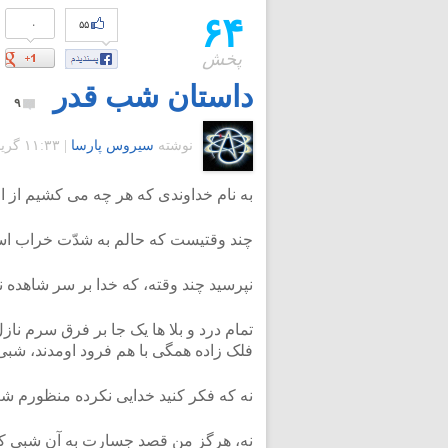
۶۴
۰
۵۵
پخش
داستان شب قدر
۹
نوشته
سیروس پارسا
|
۱۱:۳۳ گرينويچ - شنبه ۱۳ شهریور ۱۳۸۹
به نام خداوندی که هر چه می کشیم از 
چند وقتیست که حالم به شدّت خراب ا
نپرسید چند وقته، که خدا بر سر شاهده ن
تمام درد و بلا ها یک جا بر فرق سرم ن
فلک زاده همگی با هم فرود اومدند، شب
نه که فکر کنید خدایی نکرده منظورم ش
نه، هرگز من قصد جسارت به آن شبی که