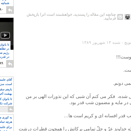
شماچه م
۸
۸۰
چنانچه این مقاله را پسندید، خواهشمند است آنرا بازپخش
فرمایید.
تا بانوا
در تظاه
رژیم ضد
اوست!!!
در قدرت
۸
۸۹
ست.
آقای خامن
می دونم.
است، سزا
تواند باشد؟
بازهم سقوط
بهشت آخون
ازل شده، فکر می کنم آن شبی که این نذورات الهی بر من
تا بانوان 
ی در مایه و مضمون شب قدر بود.
شرکت نکنن
قدرت باقی
ب قدر افسانه ای و کریم است ها…
به کوری چش
هرچه تمام
برای خامنه
 خداوند عزّ و جلّ تمامی برکاتش را همچون قطرات درشت