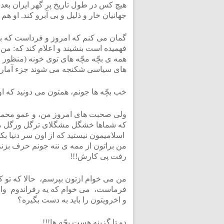
هیچ کس در طول تاریخ پر گهر ایران بعد 
جهانیان خار و ذلیل و بی آبرو کند. او ه
گمان می کنم که امروز و فرداست که بیای
فهمیده است بنشیند و اعلام کند که: م
همه ی بچّه مچّه های توی خونه (منظور ا
های سیاسی شکنجه می شوند جزء آمار ا
خب بچّه ها جونم، همتون می دونید که اون
ولی صحبت های امروز من، و عمو محمود 
که شماها خشگل مشگلای ترگل ورگل من
اسلامیمون نیستید که از اون سر دنیا بکوب
من براتون از ممه ی ننه جونم حرف بزن
رفت پی کارش!!!
من می خوام ازتون بپرسم، حالا که تو 
فرماست، می خوام که یه رفراندوم واست
و اخرویتون را باید به دست بگیره؟
دو تا گزینه هست بچّه ها!!!