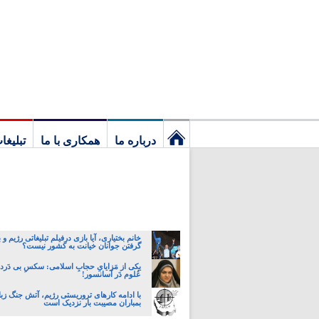
درباره ما
همکاری با ما
تبلیغا
نخستین
برگ
خانم بختیاری، آیا بازی درفیلم تبلیغاتی رژیم و
گرفتن جوانان خیانت به کشور نیست؟
یکی از مَزایایِ حجابِ اسلامی: سکسِ بی دَردسَ
عُلوم دَر آسانسور!
با ادامه کارهای تروریستی رژیم، آتش جنگ زب
بمباران مصیبت بار نزدیک است