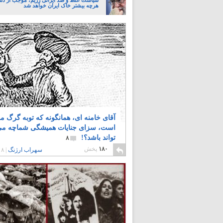
سیاست غلط و ضد ایرانی رژیم، موجب از د
هرچه بیشتر خاک ایران خواهد شد
آقای خامنه ای، همانگونه که توبه گرگ 
است، سزای جنایات همیشگی شماچه م
تواند باشد؟!
۸
۱۸۰
پخش
سهراب ارژنگ
|
۸ سال پیش