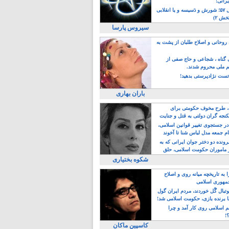
یرانی!
رویداد سال ۵۷؛ شورش و دَسیسه و یا انقلابی
خش ۲)
سیروس پارسا
روحانی و اصلاح طلبان از پشت به
ی گناه ، شجاعی و حاج صفی از
یم ملی محروم شدند.
ست نژادپرستی بدهید!
باران بهاری
طرح مخوف حکومتی برای
جه گران دولتی به قتل و جنایت
در جستجوی تغییر قوانین اسلامی،
ام جمعه مدل لباس شنا تا آخوند
مجنسگرا!
رونده دو دختر جوان ایرانی که به
 ماموران حکومت اسلامی، حلق
شکوه بختیاری
 به تاریخچه میانه روی و اصلاح
مهوری اسلامی
وتبال گًل خوردند، مردم ایران گول
ا برنده بازی، حکومت اسلامی شد!
م اسلامی روی کار آمد و چرا
؟!
کاسپین ماکان