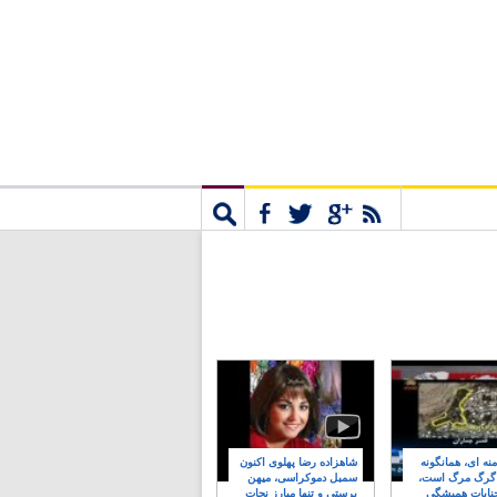
مشترک
جستجو
نه ای، همانگونه
شاهزاده رضا پهلوی اکنون
 گرگ مرگ است،
سمبل دموکراسی، میهن
نایات همیشگی
پرستی و تنها مبارز نجات