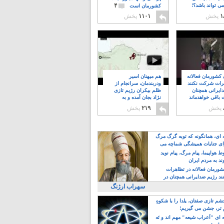
۴
ی تواند باشد؟!
کشورمان است
۱
پخش
۱۱۰۱
پخش
ن کشورمان فعالانه
هم میهنان اسیر
رات شرکت نکنند
ودربندمان، سرانجام از
ایرانی همچنان
ظلم بیکران رژیم تازی
 باقی خواهدماند
نژاد بجان آمده و به
۸
خبابانها ریختند
پخش
۲۱۹
پخش
ه ای، همانگونه که توبه گرگ مرگ
ی جنایات همیشگی شماچه می
!
 هواپیما، پیام مرگ، پیام نوید
د به مردم ایران
کشورمان فعالانه در تظاهرات
د رژیم ضدایرانی همچنان در
 خواهدماند
سهراب ارژنگ
م تازی صفتان، یلدا را با شکوهِ
 تر، جشن می گیریم!
 ای "اَعراب شیعه" مهم اند و نَه