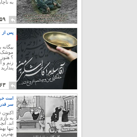
به ناچا
۵۹
پس از ۱۴۰۰ سال بردگی، ما هنوز هم برده تازیانیم
موشک و
؟ هنوز
زنم و 
پندارید 
۶۳
امت خردب
سر قدر
اکنون 
به بازی
اند. آن
تنها به
بهترین