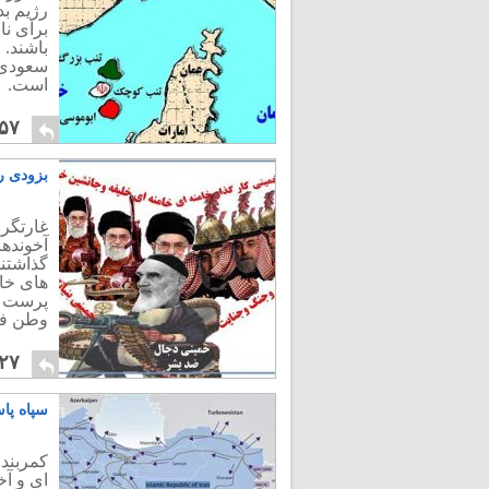
رژیم ب
برای نا
باشند. 
سعودی گ
است.
۵۷
بزودی ر
غارتگری
آخونده
گذاشتن
های خا
پرست ب
وطن ف
۲۷
سپاه پا
کمربند 
ای و آخ