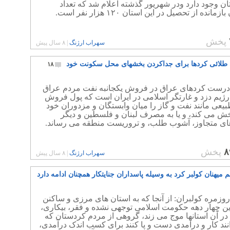
ن وجود دارد ودر شهریور گذشته اعلام شد که تعداد
مانده از تحصیل در این استان ۱۲۰ هزار نفر است.
پخش
سهراب ارژنگ
|
۸ سال پیش
 طلائی کردها برای جداکردن بخشهای محل سکونت خود
۱۸
درست کردهای عراق در فروش یکجانبه نفت مردم عراق
رژیم دزد و غارتگر اسلامی در ایران است که پول فروش
بیعی مانند نفت و گاز را میان وابستگان و مزدوران خود
خش می کند، و یا به مصرف لبنان و فلسطین و دیگر
ی متجاوز، آشوب طلب، و تروریست منطقه می رساند.
۸
پخش
سهراب ارژنگ
|
۸ سال پیش
 میهنان کولبر کرد به وسیله پاسداران جنایتکار همچنان ادامه دارد
وزمره کولبران: از آنجا که به استان های مرزی و ساکنن
ین چهار دهه حکومت اسلامی توجهی نشده و فقر، بیکاری،
در آن استانها موج می زند، گروهی از مردم کردستان که
نند کار و درآمدی دست و پا کنند برای کسب اندک درآمدی،