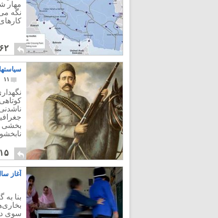
مهار شد
نگه می
کارهای 
۶۲
سیاستها
۱۱
نگهدار
کوتاهی 
ناشدنی 
جغرافیا
بخشی ا
نابخشود
۱۵
آغاز سا
بخاری‌ه