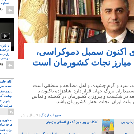
شماچه م
۸
۸۰
تا بانوا
ی اکنون سمبل دموکراسی،
در تظاه
رژیم ضد
در قدرت
ا مبارز نجات کشورمان است
۸
۸۹
آقای خامن
ته، سرد و گرم چشیده، و اهل مطالعه و منطقی است
است، سزا
مداران بزرگ جهان قرار دارد. شاهزاده تاکنون با
تواند باشد؟
بازهم سقوط
عه در شکست و پیروزی کشورمان در گذشته و تماس
بهشت آخون
ری ملت ایران، نجات بخش کشورمان باشد.
تا بانوان 
شرکت نکنن
قدرت باقی
سهراب ارژنگ
|
۹ سال پیش
به کوری چش
زدلی، بی
کنکاشی پیرامونِ اَخلاقِ انسانی و زَمینی
هرچه تمام
برای خامنه