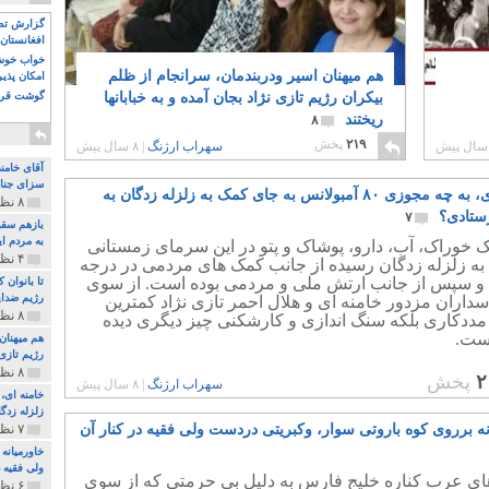
گزارش تصو
افغانستان 
خواب خوش و
هم میهنان اسیر ودربندمان، سرانجام از ظلم
امکان پذی
بیکران رژیم تازی نژاد بجان آمده و به خبابانها
گوشت قرم
ریختند
۸
۲۱۹
پخش
سهراب ارژنگ
|
۸ سال پیش
آقای خامن
سزای جنای
خامنه ای، به چه مجوزی ۸۰ آمبولانس به جای کمک به زلزله زدگان به
۸ نظر و ۱۸۰ پخش
رستادی؟
۷
بازهم سقو
به مردم ای
ک خوراک، آب، دارو، پوشاک و پتو در این سرمای زمستانی
۴ نظر و ۹۷ پخش
به زلزله زدگان رسیده از جانب کمک های مردمی در درجه
 سپس از جانب ارتش ملی و مردمی بوده است. از سوی
تا بانوان
رژیم ضدای
سداران مزدور خامنه ای و هلال احمر تازی نژاد کمترین
۸ نظر و ۸۹ پخش
مددکاری بلکه سنگ اندازی و کارشکنی چیز دیگری دیده
ست.
هم میهنان
رژیم تازی 
۸ نظر و ۲۱۹ پخش
۲
پخش
سهراب ارژنگ
|
۸ سال پیش
زلزله زدگا
نه برروی کوه باروتی سوار، وکبریتی دردست ولی فقیه در کنار آن
۷ نظر و ۲۱۰ پخش
خاورمیانه
ولی فقیه د
ی عرب کناره خلیج فارس به دلیل بی حرمتی که از سوی
۶ نظر و ۱۵۷ پخش