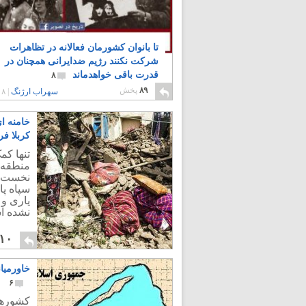
تا بانوان کشورمان فعالانه در تظاهرات
شرکت نکنند رژیم ضدایرانی همچنان در
قدرت باقی خواهدماند
۸
۸۹
پخش
سهراب ارژنگ
|
۸ سال پیش
کربلا ف
تنها کم
منطقه 
نخست و
سپاه پا
یاری و 
نشده ا
۱۰
خاورمیا
۶
کشورها