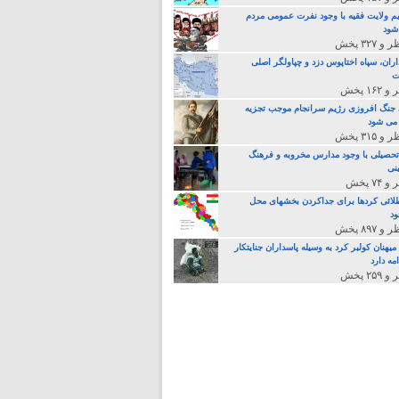
م ولایت فقیه با وجود نفرت عمومی مردم
 شود
اران، سپاه اختاپوس دزد و چپاولگر اصلی
ت
جنگ افروزی رژیم سرانجام موجب تجزیه
می شود
تحصیلی با وجود مدارس مخروبه و فرهنگ
نی
لائی کردها برای جداکردن بخشهای محل
د
یهنان کولبر کرد به وسیله پاسداران جنایتکار
مه دارد