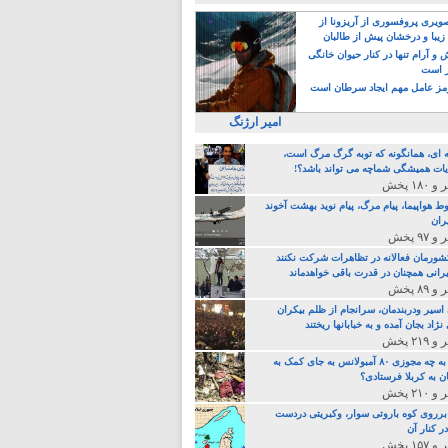
یری پروفسوری از آریزونا از
زیبا و درخشان پیش از طالبان
 آرام تنها در کنار حیوان خانگی
ر است
ز عامل مهم ایجاد سرطان است
امیر ارژنگ
ه ای، همانگونه که توبه گرگ مرگ است،
ات همیشگی شماچه می تواند باشد؟!
ط هواپیما، پیام مرگ، پیام نوید بهشت آخوند
ران
 کشورمان فعالانه در تظاهرات شرکت نکنند
رانی همچنان در قدرت باقی خواهدماند
 اسیر ودربندمان، سرانجام از ظلم بیکران
نژاد بجان آمده و به خبابانها ریختند
خامنه ای، به چه مجوزی ۸۰ آمبولانس به جای کمک به
ن به کربلا فرستادی؟
 برروی کوه باروتی سوار، وکبریتی دردست
ر کنار آن