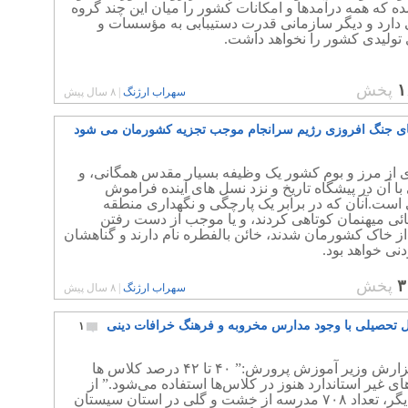
ه که همه درآمدها و امکانات کشور را میان این چند گروه
 دارد و دیگر سازمانی قدرت دستیبابی به مؤسسات و
تولیدی کشور را نخواهد داشت.
۱
پخش
سهراب ارژنگ
|
۸ سال پیش
ی جنگ افروزی رژیم سرانجام موجب تجزیه کشورمان می شود
ی از مرز و بوم کشور یک وظیفه بسیار مقدس همگانی، و
با آن در پیشگاه تاریخ و نزد نسل های آینده فراموش
است.آنان که در برابر یک پارچگی و نگهداری منطقه
ئی میهنمان کوتاهی کردند، و یا موجب از دست رفتن
ز خاک کشورمان شدند، خائن بالفطره نام دارند و گناهشان
نی خواهد بود.
۳
پخش
سهراب ارژنگ
|
۸ سال پیش
ل تحصیلی با وجود مدارس مخروبه و فرهنگ خرافات دینی
۱
بنا به گزارش وزیر آموزش پرورش:” ۴۰ تا ۴۲ درصد کلاس ها
ای غیر استاندارد هنوز در کلاس‌ها استفاده می‌شود.” از
سوی دیگر، تعداد ۷۰۸ مدرسه از خشت و گلی در استان سیستان