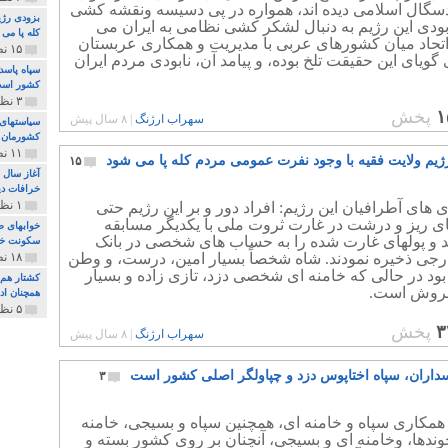
دسگال اسلامی دیده اند، همواره در پی دسیسه ونقشه کشی
بزودی رژی
بودی این رژیم به دنبال لشکر کشی نظامی به ایران می
کله پا می
اتحاد میان کشورهای عربی با مدیریت و همکاری عربستان
۱۵ نظر و ۳۲۷ پخش
ویای این حقیقت تلخ بوده، و پیامد آن، نابودی مردم ایران
سپاه پاسد
کشور اس
۳ نظر و ۱۶۲ پخش
۱
پخش
سهراب ارژنگ
|
۸ سال پیش
سیاستهای 
کشورمان 
۱۱ نظر و ۳۱۵ پخش
ژیم ولایت فقیه با وجود نفرت عمومی مردم کله پا می شود
۱۵
آغاز سال 
خرافات دی
۱ نظر و ۷۴ پخش
 های آطرافیان این رژیم: افراد دور و بر این رژیم حتی
ای ریز و درشت در غارت ثروت ملی با یکدیگر مسابقه
خوابهای ط
د و پولهای غارت شده را به حساب های شخصی در بانک
سکونت خو
رجی ذخیره نمودند. شاه شخصاً بسیار امین، درست، و وطن
۱۸ نظر و ۸۹۷ پخش
ود در حالی که خامنه ای شخصی دزد، تازی زاده و بسیار
کشتار هم م
روش است.
همچنان ادا
۵ نظر و ۲۵۹ پخش
۳
پخش
سهراب ارژنگ
|
۸ سال پیش
سداران، سپاه اختاپوس دزد و چپاولگر اصلی کشور است
۳
همکاری سپاه و خامنه ای، همچنین سپاه و بسیجی، خامنه
وندها، وخامنه ای و بسیجی، آنچنان بر روی کشور بسته و