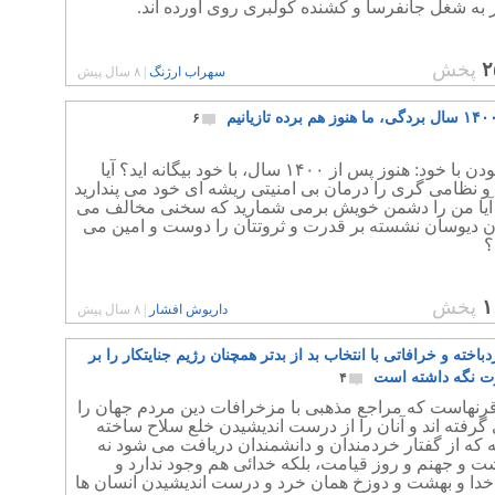
ر به شغل جانفرسا و کشنده کولبری روی آورده اند.
۲
پخش
سهراب ارژنگ
|
۸ سال پیش
۶
بیگانه بودن با خود: هنوز پس از ۱۴۰۰ سال، با خود بیگانه اید؟ آیا
 نظامی گری را درمان بی امنیتی ریشه ای خود می پندارید
 آیا من را دشمن خویش برمی شمارید که سخنی مخالف می
آن دیوسان نشسته بر قدرت و ثروتتان را دوست و امین می
؟
۱
پخش
داریوش افشار
|
۸ سال پیش
اخته و خرافاتی با انتخاب بد از بدتر همچنان رژیم جنایتکار را بر
ت نگه داشته است
۴
قرنهاست که مراجع مذهبی با مزخرافات دین مردم جهان را
 گرفته اند و آنان را از درست اندیشیدن خلع سلاح ساخته
چه که از گفتار خردمندان و دانشمندان دریافت می شود نه
شت و جهنم و روز قیامت، بلکه خدائی هم وجود ندارد و
 خدا و بهشت و دوزخ همان خرد و درست اندیشیدن انسان ها