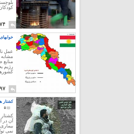
بلوچستا
کودکان باز
۷۴
خوابهای
عمل نا
مشابه 
منابع ط
رژیم ب
کشورها
۹۷
کشتار هم
۵
کشتار ر
آن در ا
بیماری 
نمی توا