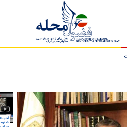
تلاش برای آزادی، دموکراسی و
THE PURSUIT OF FREEDOM,
سکولاریسم در ایران
DEMOCRACY & SECULARISM IN IRAN
ت
آقای خام
که توبه
سزای ج