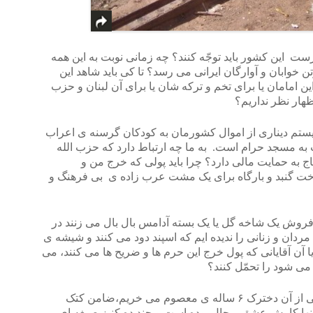
 این کشور باید توجّه کنند؟ چه زمانی نوبت به این همه
تن خوابان و آوارگان ایرانی می رسد؟ تا کی باید شاهد این
این امامان یا برای تخم و ترکه شان یا برای آن لبنان و حزب
هار نظر نداریم؟
یستم دیناری از اموال کشورمان به کودکان گرسنه ی اعراب
به مسجد حرام است. به ما چه ارتباط دارد که حزب الله
ج به حمایت مالی دارد؟ چرا باید پولی که خرج من و
خت گنبد و بارگاه برای یک مشت عرب زاده ی بی فرهنگ و
ای فروش یک شاخه گل یا یک بسته آدامس بال بال می زنند در
ردان و زنانی را ندیده ایم که اسپند دود می کنند و شیشه ی
آن آقایانی که پول خرج این حرم ها و ضریح ها می کنند، می
 می شود را تحمّل کنند؟
همه ی ما می دانیم که آن گلی که با تلخی از آن دخترک ۶ ساله ی معصوم می خریم،ضامن کتک
ها کارش عشق و حال بوده است و چند ده کنیز صیغه ای