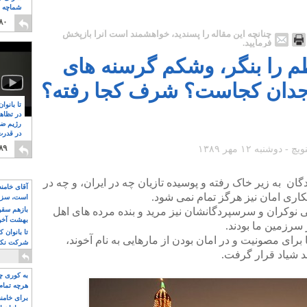
شماچه م
۸
۸۰
چنانچه این مقاله را پسندید، خواهشمند است آنرا بازپخش
فرمایید.
ظم را بنگر، وشکم گرسنه های
 وجدان کجاست؟ شرف کجا رفته؟
تا بانوا
در تظاه
رژیم ضد
در قدرت
۸
۸۹
ان به زیر خاک رفته و پوسیده تازیان چه در ایران، و چه در
آقای خامن
اری امان نیز هرگز تمام نمی شود.
است، سزا
تواند باشد؟
ی نوکران و سرسپردگانشان نیز مرید و بنده مرده های اهل
بازهم سقوط
بهشت آخون
 سرزمین ما بودند.
تا بانوان 
برای مصونیت و در امان بودن از مارهایی به نام آخوند،
شرکت نکنن
د شیاد قرار گرفت.
قدرت باقی
به کوری چش
هرچه تمام
برای خامنه