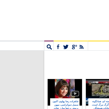
مشترک
جستجو
نه ای، همانگونه
شاهزاده رضا پهلوی اکنون
 گرگ مرگ است،
سمبل دموکراسی، میهن
نایات همیشگی
پرستی و تنها مبارز نجات