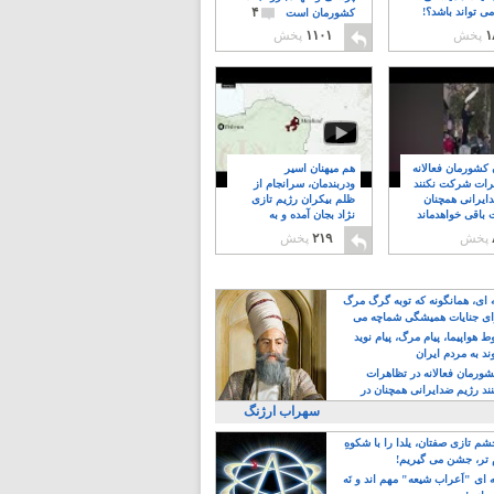
۴
ی تواند باشد؟!
کشورمان است
۱
پخش
۱۱۰۱
پخش
ن کشورمان فعالانه
هم میهنان اسیر
رات شرکت نکنند
ودربندمان، سرانجام از
ایرانی همچنان
ظلم بیکران رژیم تازی
 باقی خواهدماند
نژاد بجان آمده و به
۸
خبابانها ریختند
پخش
۲۱۹
پخش
ه ای، همانگونه که توبه گرگ مرگ
ی جنایات همیشگی شماچه می
!
 هواپیما، پیام مرگ، پیام نوید
د به مردم ایران
کشورمان فعالانه در تظاهرات
د رژیم ضدایرانی همچنان در
 خواهدماند
سهراب ارژنگ
م تازی صفتان، یلدا را با شکوهِ
 تر، جشن می گیریم!
 ای "اَعراب شیعه" مهم اند و نَه