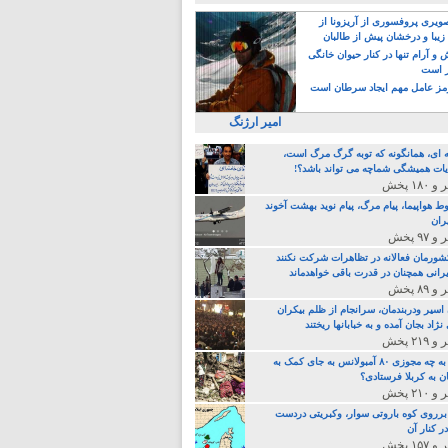
یری پروفسوری از آریزونا از
زیبا و درخشان پیش از طالبان
 آرام تنها در کنار حیوان خانگی
ر است
ز عامل مهم ایجاد سرطان است
امیر ارژنگ
ه ای، همانگونه که توبه گرگ مرگ است،
ات همیشگی شماچه می تواند باشد؟!
ط هواپیما، پیام مرگ، پیام نوید بهشت آخوند
ران
 کشورمان فعالانه در تظاهرات شرکت نکنند
رانی همچنان در قدرت باقی خواهدماند
 اسیر ودربندمان، سرانجام از ظلم بیکران
نژاد بجان آمده و به خبابانها ریختند
خامنه ای، به چه مجوزی ۸۰ آمبولانس به جای کمک به
ن به کربلا فرستادی؟
 برروی کوه باروتی سوار، وکبریتی دردست
ر کنار آن