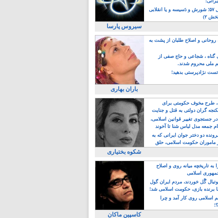
یرانی!
رویداد سال ۵۷؛ شورش و دَسیسه و یا انقلابی
خش ۲)
سیروس پارسا
روحانی و اصلاح طلبان از پشت به
ی گناه ، شجاعی و حاج صفی از
یم ملی محروم شدند.
ست نژادپرستی بدهید!
باران بهاری
طرح مخوف حکومتی برای
جه گران دولتی به قتل و جنایت
در جستجوی تغییر قوانین اسلامی،
ام جمعه مدل لباس شنا تا آخوند
مجنسگرا!
رونده دو دختر جوان ایرانی که به
 ماموران حکومت اسلامی، حلق
شکوه بختیاری
 به تاریخچه میانه روی و اصلاح
مهوری اسلامی
وتبال گًل خوردند، مردم ایران گول
ا برنده بازی، حکومت اسلامی شد!
م اسلامی روی کار آمد و چرا
؟!
کاسپین ماکان