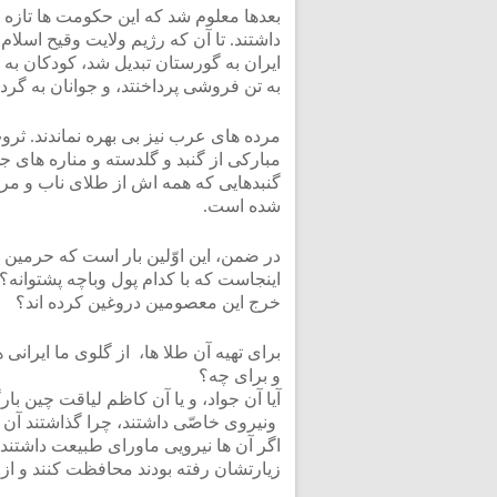
بعدها معلوم شد که این حکومت ها تازه 
داشتند. تا آن که رژیم ولایت وقیح اسلام
ایران به گورستان تبدیل شد، کودکان به
به تن فروشی پرداخنتد، و جوانان به گر
مرده های عرب نیز بی بهره نماندند. ثرو
مبارکی از گنبد و گلدسته و مناره های جدی
گنبدهایی که همه اش از طلای ناب و 
شده است.
در ضمن، این اوّلین بار است که حرمین 
اینجاست که با کدام پول وباچه پشتوانه
خرج این معصومین دروغین کرده اند؟
برای تهیه آن طلا ها، از گلوی ما ایرانی
و برای چه؟
آیا آن جواد، و یا آن کاظم لیاقت چین بار
ونیروی خاصّی داشتند، چرا گذاشتند آن گ
اگر آن ها نیرویی ماورای طبیعت داشتند، 
زیارتشان رفته بودند محافظت کنند و ا