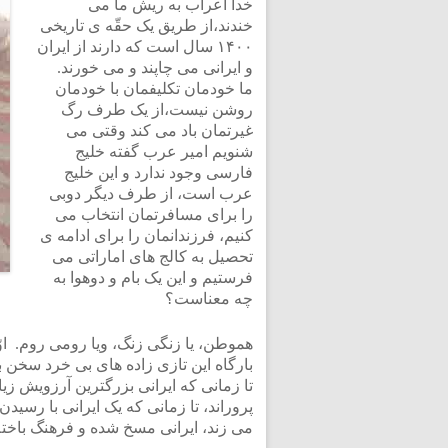
خدا اعراب به ریش ما می
خندند،از طریق یک حقّه ی تاریخی
۱۴۰۰ سال است که دارند از ایران
و ایرانی می چاپند و می خورند.
ما خودمان تکلیفمان با خودمان
روشن نیست،از یک طرف رگ
غیرتمان باد می کند وقتی می
شنویم امیر عرب گفته خلیج
فارسی وجود ندارد و این خلیج
عرب است، از طرف دیگر دوبی
را برای مسافرتمان انتخاب می
کنیم، فرزندانمان را برای ادامه ی
تحصیل به کالج های اماراتی می
فرستیم و این یک بام و دوهوا به
چه معناست؟
هموطن، یا زنگی زنگ، ویا رومی روم. اوّ
بارگاه این تازی زاده های بی خرد سخن به
تا زمانی که ایرانی بزرگترین آرزویش زی
پروراند، تا زمانی که یک ایرانی با رسی
می زند، ایرانی مسخ شده و فرهنگ باخته 