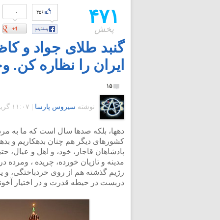
۴۷۱
۰
۴۵۶
پخش
گنبد طلای جواد و کا
ایران را نظاره کن.
۱۵
نوشته
سیروس پارسا
|
۱۱:۰۷ گرينويچ - دوشنبه ۱۲ مهر ۱۳۸۹
دهها، بلکه صدها سال است که ما به مردگ
کشورهای دیگر هم چنان بدهکاریم و بدهک
پادشاهان قاجار، خود، و اهل و عیال، حت
مدینه و تازیان خورده، چریده ، ومرده در
رژیم گذشته هم از روی خردباختگی، و یا 
دربست در حیطه قدرت و در اختیار آخون