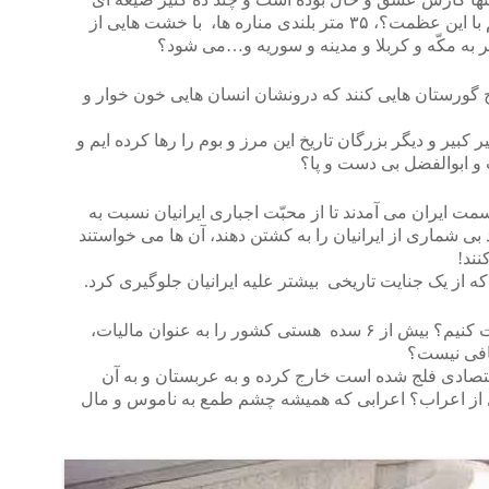
داشته، بیاییم و گنبد طلا بسازیم؟ آن هم با این عظمت؟، ۳۵ متر بلندی مناره ها، با خشت هایی از
به مکّه و کربلا و مدینه و سوریه و…می شود؟
رج گورستان هایی کنند که درونشان انسان هایی خون خوار و
یر و دیگر بزرگان تاریخ این مرز و بوم را رها کرده ایم و
و ابوالفضل بی دست و پا؟
ت ایران می آمدند تا از محبّت اجباری ایرانیان نسبت به
بی شماری از ایرانیان را به کشتن دهند، آن ها می خواستند
نند!
که از یک جنایت تاریخی بیشتر علیه ایرانیان جلوگیری کرد.
تا کی می خواهیم گردن عرب ها را کلفت کنیم؟ بیش از ۶ سده هستی کشور را به عنوان مالیات،
کافی نیست؟
 اقتصادی فلج شده است خارج کرده و به عربستان و به آن
ل از اعراب؟ اعرابی که همیشه چشم طمع به ناموس و مال