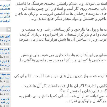
اسلامی نبودند، و با اسلام راستین محمدی فرسنگ ها فاصله
گزارش تصو
 ناب محمدی روی کار آمد، و اسلام را این چنین پیاده کرد:
افغانستان 
 جای مدرسه درخیابان ها به آدامس فروشی، و زنان به ناچار
خواب خوش و
امکان پذی
د بافور و حشیش و مواد مخدر دیگر جمع شدند، و….
گوشت قرم
ت ها و پول ها نثارخود و گورستانشان شد، و به میمنت و
د دو امام بزرگوار شیعیان نیز اخیراً پرده برداری گردیدد.
آقای خامن
مرغوب، و برای ساختن آن ها شش هزار ساعت زمان صرف
سزای جنای
۸ نظر و ۱۸۰ پخش
بازهم سقو
به مردم ای
مطهرین این آغا زاده ها، طلا کاری می شود. ولی پرسش
۴ نظر و ۹۷ پخش
؟ چه کسی یا کسانی و از کجا همچین سرمایه ی هنگقتی را
تا بانوان
رژیم ضدای
۸ نظر و ۸۹ پخش
هم میهنان
 ها زده شده، واز دزدین پول های من و شما است. امّا برای کی
رژیم تازی 
۸ نظر و ۲۱۹ پخش
گاهی را دارند؟ اگر آن ها لیاقت داشتند، اگر آن ها قدرت
زلزله زدگا
نبد قبلی شان را منفجر کنند؟
۷ نظر و ۲۱۰ پخش
می توانستند از آن همه انسانی که با دانش یا بی دانش به
خاورمیانه
ز مرگشان جلوگیری نمایند…
ولی فقیه د
۶ نظر و ۱۵۷ پخش