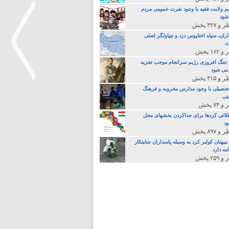
م ولایت فقیه با وجود نفرت عمومی مردم
 شود
اران، سپاه اختاپوس دزد و چپاولگر اصلی
ت
جنگ افروزی رژیم سرانجام موجب تجزیه
می شود
تحصیلی با وجود مدارس مخروبه و فرهنگ
نی
>
لائی کردها برای جداکردن بخشهای محل
د
یهنان کولبر کرد به وسیله پاسداران جنایتکار
مه دارد