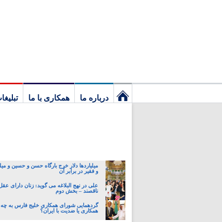
درباره ما
همکاری با ما
تبلیغا
نخستین
برگ
میلیاردها دلار خرج بارگاه حسن و حسین و میل
و فقیر در برابر آن
علی در نهج البلاغه می گوید: زنان دارای عقل 
ناقصند – بخش دوم
گردهمایی شورای همکاری خلیج فارس به چه
همکاری یا ضدیت با ایران؟