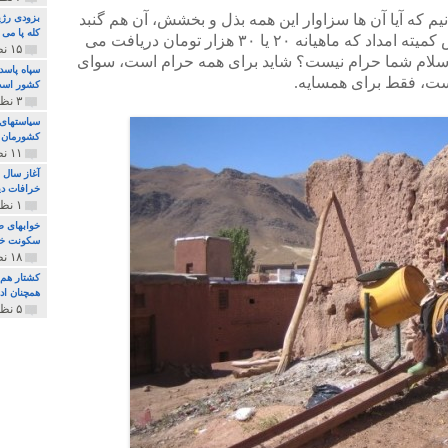
یم که آیا آن ها سزاوار این همه بذل و بخشش، آن هم گنبد
بزودی رژی
کله پا می
طلا هستند، و یا خانواده های تحت پوشش کمیته امداد که ماهیانه ۲۰ یا ۳۰ هزار تومان دریافت می
۱۵ نظر و ۳۲۷ پخش
ر اسلام شما حرام نیست؟ شاید برای همه حرام است، سوای
سپاه پاسد
ست، فقط برای همسایه.
کشور اس
۳ نظر و ۱۶۲ پخش
سیاستهای 
کشورمان 
۱۱ نظر و ۳۱۵ پخش
آغاز سال 
خرافات دی
۱ نظر و ۷۴ پخش
خوابهای ط
سکونت خو
۱۸ نظر و ۸۹۷ پخش
کشتار هم م
همچنان ادا
۵ نظر و ۲۵۹ پخش