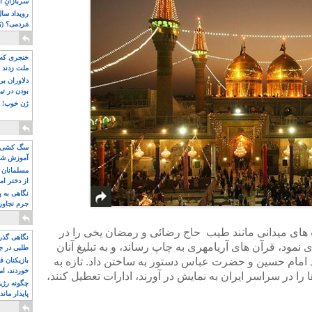
سربازانِ ا
مَردمی؟ (بَ
خنجری که 
ملت زدند
دلاوران ب
بودن در ت
ژن خوب! ت
سگ کشی، 
آموزش شکن
بیشتر
مسلمانان 
از دختر ام
مسلمان ه
نگاهی به پ
جرم تجاوز
آویز شدند!
ات های میدانی مانند طیب حاج رضائی و رمضان یخی را در
نگاهی گذرا
نمود، قرآن های آریامهری به چاپ رساند، و به تبلیغ آنان
طلبی در ج
 امام حسین و حضرت عباس دستور به ساختن داد. تازه به
بازیکنان ف
خوردند، ام
ا را در سراسر ایران به نمایش در آورند، ادارات تعطیل کنند،
چگونه رژی
پایدار ماند