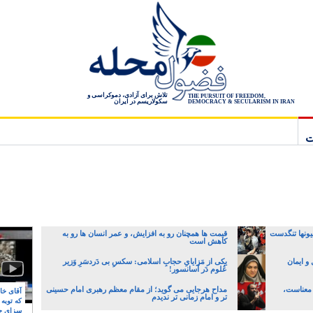
تلاش برای آزادی، دموکراسی و
THE PURSUIT OF FREEDOM,
سکولاریسم در ایران
DEMOCRACY & SECULARISM IN IRAN
ت
یونها تنگدست
قیمت ها همچنان رو به افزایش، و عمر انسان ها رو به
کاهش است
و ایمان
یکی از مَزایایِ حجابِ اسلامی: سکسِ بی دَردسَرِ وَزیر
عُلوم دَر آسانسور!
 معناست،
مداح هرجایی می گوید؛ از مقام معظم رهبری امام حسینی
آقای خام
تر و امام زمانی تر ندیدم
که توبه
سزای ج