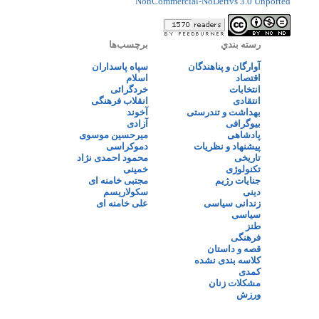
NonCommercial-NoDerivs 3.0 Unported
رسته بندي
برچسب‌ها
آوارگان و پناهندگان
سپاه پاسداران
اقتصاد
اسلام
انتخابات
خردگرائی
انتقادی
انقلاب فرهنگی
بهداشت و تندرستی
آخوند
بیوگرافی
آزادی
پادشاهی
میرحسین موسوی
پیشنهاد و نظریات
دموکراسی
تاریخی
محمود احمدی نژاد
تکنولوژی
خمینی
جنایات رژیم
مجتبی خامنه ای
دینی
سکولاریسم
زندانی سیاسی
علی خامنه ای
سیاسی
طنز
فرهنگی
قصه و داستان
کلاسه بندی نشده
کمدی
مشکلات زنان
ورزش