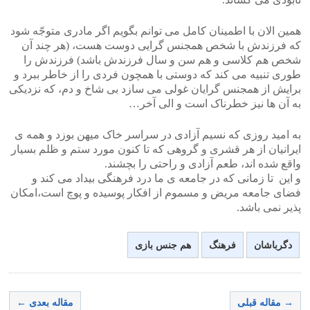
همین الان با اطمینان کامل می توانم بگویم اگر مادری متوجّه شود
که فرزندش با شخص همجنس گرایی دوست هست، (هر چند آن
شخص هم کلاسی و هم سن و سال فرزندش باشد) فرزندش را
طوری تنبیه می کند که دوستی با همچون فردی را از خاطر ببرد و
برایش از همجنس گرایان غولی می سازد بی شاخ و دم، که نزدیکی
به آن ها نیز خطرناک است و الی آخر…
به امید روزی که نسیم آزادی در سراسر خاک میهن بوزد و همه ی
ایرانیان از هر قشری و گروهی که تا کنون مورد ستم و ظلم بسیار
واقع شده اند، طعم آزادی و راحتی را بچشند.
و این تا زمانی که در جامعه ی ما درد فرهنگی بیداد می کند و
فضای جامعه مریض و مسموم از افکار پوسیده و پوچ است،امکان
پذیر نمی باشد.
دگرباشان
فرهنگ
هم جنس بازی
→ مقاله قبلی
مقاله بعدی ←