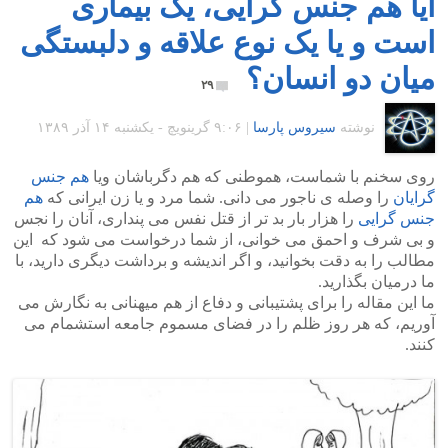
آیا هم جنس گرایی، یک بیماری
است و یا یک نوع علاقه و دلبستگی
میان دو انسان؟
۲۹
نوشته
سیروس پارسا
|
۹:۰۶ گرينويچ - یکشنبه ۱۴ آذر ۱۳۸۹
روی سخنم با شماست، هموطنی که هم دگرباشان ویا
هم جنس
گرایان
را وصله ی ناجور می دانی. شما مرد و یا زن ایرانی که
هم
جنس گرایی
را هزار بار بد تر از قتل نفس می پنداری، آنان را نجس
و بی شرف و احمق می خوانی، از شما درخواست می شود که این
مطالب را به دقت بخوانید، و اگر اندیشه و برداشت دیگری دارید، با
ما درمیان بگذارید.
ما این مقاله را برای پشتیبانی و دفاع از هم میهنانی به نگارش می
آوریم، که هر روز ظلم را در فضای مسموم جامعه استشمام می
کنند.