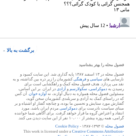
برگشت به بالا
فضول محله را بهتر بشناسید
فضول محله در ۱۳ اسفند ۱۳۸۷ پایه گذاری شد. این سایت کمبود و
نارسایی های
سیاسی
و
فرهنگی
کشورمان را زیر ذره بین گذاشته، و به
نقد می پردازد. هدف فضول محله کمک و راهگشایی است برای
رسیدن به
دموکراسی
،
سکولارسم
و
آزادی
در ایران. بر این اساس،
مسئولین فضول محله همواره به دنبال آوازند، نه
آوازه خوان
. آن کس
که در راستای کمک به آزادی و سربلندی کشورمان سخن گوید،
گفتارش مورد ستایش و تحسین ما بوده، و چنانچه گفتار او اشتباه و بر
مبنای سیاست نادرست برای
دموکراسی
مردم ایران باشد، مورد
انتقاد و اعتراض گروه ما قرار خواهد گرفت. برای آگاهی شما خواننده
گرامی، همه روزه بیشتر از ۱۰،۰۰۰ نفر از این سایت دیدن می کنند.
فضول محله
© ۱۳۹۳-۱۳۸۷ -
Cookie Policy
This work is licensed under a
Creative Commons Attribution-