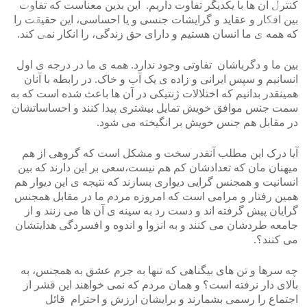
کنترل آن ها با یکدیگر تفاوت داریم. این بدین معناست که تفاوت
بین افکار و عقاید و گرایشات جنسی و یا احساسی، این حقیقت را
که همه ی ما انسان هستیم و دارای حق زندگی، را انکار نمی کند.
بین ما و دگرباشان تفاوتی وجود ندارد. همه ی ما در درجه ی اول
>
<
انسانیم و سپس ایرانی و زاده ی یک آب و خاک. در رابطه با آنان
همینقدر بدانیم که اختلالات ژنتیکی در آن ها باعث شده است که به
سمت جنس موافق خویش تمایل بیشتری پیدا کنند و احساساتشان
در مقابل هم جنس خویش بر انگیخته می شود.
آیا درک این مطلب آنقدر سخت و مشکل است که گروهی از هم
میهنان مان که تعدادشان کم هم نیست،سعی بر این دارند که بین
انسانیت و همجنس گرایی دیواری بسازند که نتیجه ی این دیوار هم
همین رفتار و مرامی است که امروزه مردم ما در مقابل همجنس
گرایان پیش گرفته اند و دست رد به سینه ی آن ها می زنند و از
جامعه طردشان می کنند و به انزوا و اندوه و افسردگی هدایتشان
می کنند؟.
چه سرها و تن های بیگناهی که تنها به جرم عشق به همجنس، به
بالای دار نرفته است؟ و همان مردم که نمی خواهند این قشر از
اجتماع را رسمی بشمارند و برایشان ارزش و احترام قائل