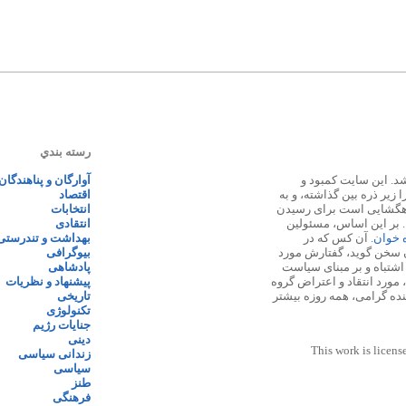
رسته بندي
 ۱۳۸۷ پایه گذاری شد. این سایت کمبود و
آوارگان و پناهندگان
زیر ذره بین گذاشته، و به
اقتصاد
اهگشایی است برای رسیدن
انتخابات
. بر این اساس، مسئولین
انتقادی
ه خوان
. آن کس که در
بهداشت و تندرستی
 سخن گوید، گفتارش مورد
بیوگرافی
 اشتباه و بر مبنای سیاست
پادشاهی
مورد انتقاد و اعتراض گروه
پیشنهاد و نظریات
نده گرامی، همه روزه بیشتر
تاریخی
تکنولوژی
جنایات رژیم
دینی
This work is licens
زندانی سیاسی
سیاسی
طنز
فرهنگی