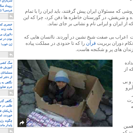
سربازانِ ا
 روشی که مسئولان ایران پیش گرفتند، باید ایران را با تمام
مَردمی؟ (بَ
 و شریفش، در گورستان خاطره ها دفن کرد، چرا که این
 ایران و ایرانی نام و نشانی بر جای نماند.
خنجری که 
ملت زدند
دلاوران ب
 اعراب بی صفت شیخ نشین در آوردند. ناانسان هایی که
بودن در ت
کام دوران بربریت
قرآن
را که تا حدودی در مملکت پیاده
ژن خوب! ت
زندان های پر و شکنجه هاست.
اده
سگ کشی، 
آموزش شکن
ه از
بیشتر
مسلمانان 
از دختر ام
و بی
مسلمان ه
نگاهی به پ
برو
جرم تجاوز
آویز شدند!
رت
نگاهی گذرا
طلبی در ج
بازیکنان ف
خوردند، ام
چگونه رژی
همین
پایدار ماند
ند که