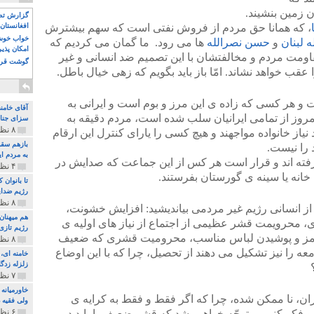
 زمین بنشیند.
گزارش تصو
، که همانا حق مردم از فروش نفتی است که سهم بیشترش
افغانستان 
خواب خوش و
 لبنان
و
حسن نصرالله
ها می رود. ما گمان می کردیم که
امکان پذی
ومت مردم و مخالفتشان با این تصمیم ضد انسانی و غیر
گوشت قرم
ب خواهد نشاند. امّا باز باید بگویم که زهی خیال باطل.
 هر کسی که زاده ی این مرز و بوم است و ایرانی به
آقای خامن
روز از تمامی ایرانیان سلب شده است، مردم دقیقه به
سزای جنای
۸ نظر و ۱۸۰ پخش
یاز خانواده مواجهند و هیچ کسی را یارای کنترل این ارقام
بازهم سقو
 را نیست.
به مردم ای
ته اند و قرار است هر کس از این جماعت که صدایش در
۴ نظر و ۹۷ پخش
 خانه یا سینه ی گورستان بفرستند.
تا بانوان
رژیم ضدای
۸ نظر و ۸۹ پخش
 از انسانی رژیم غیر مردمی بیاندیشید: افزایش خشونت،
هم میهنان
، محرویمت قشر عظیمی از اجتماع از نیاز های اولیه ی
رژیم تازی 
رمز و پوشیدن لباس مناسب، محرومیت قشری که ضعیف
۸ نظر و ۲۱۹ پخش
ه را نیز تشکیل می دهند از تحصیل، چرا که با این اوضاع
زلزله زدگا
۷ نظر و ۲۱۰ پخش
خاورمیانه
ران، نا ممکن شده، چرا که اگر فقط و فقط به کرایه ی
ولی فقیه د
۶ نظر و ۱۵۷ پخش
و فکر کنیم، متوجّه خواهیم شد که قشر ضعیف یا باید در