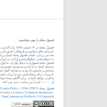
فضول محله را بهتر بشناسید
فضول محله در ۱۳ اسفند
نارسایی های
سیاسی
و
فرهنگی
کشورمان را 
نقد می پردازد. هدف فضول محله کمک و ر
به
دموکراسی
،
سکولارسم
و
آزادی
در ایران
فضول محله همواره به دنبال آوازند، نه
آواز
راستای کمک به آزادی و سربلندی کشورمان
ستایش و تحسین ما بوده، و چنانچه گفتار او
نادرست برای
دموکراسی
مردم ایران باشد، 
ما قرار خواهد گرفت. برای آگاهی شما خوان
از ۱۰،۰۰۰ نفر از این سایت دیدن می کنند.
فضول محله
© ۱۳۹۳-۱۳۸۷ -
Cookie Policy
ed under a
Creative Commons Attribution-
NonCommercial-NoDerivs 3.0 Unported