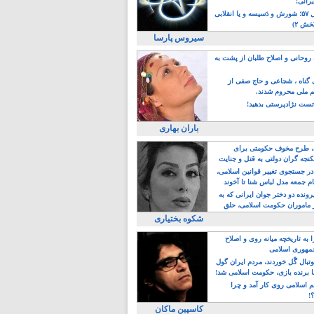
یرانی!
رویداد سال ۵۷؛ شورش و دَسیسه و یا انقلابی
خش ۲)
سیروس پارسا
روحانی و اصلاح طلبان از پشت به
ی گناه ، شجاعی و حاج صفی از
یم ملی محروم شدند.
ست نژادپرستی بدهید!
باران بهاری
طرح مخوف حکومتی برای
جه گران دولتی به قتل و جنایت
در جستجوی تغییر قوانین اسلامی،
ام جمعه مدل لباس شنا تا آخوند
مجنسگرا!
رونده دو دختر جوان ایرانی که به
 ماموران حکومت اسلامی، حلق
شکوه بختیاری
 به تاریخچه میانه روی و اصلاح
مهوری اسلامی
وتبال گًل خوردند، مردم ایران گول
ا برنده بازی، حکومت اسلامی شد!
م اسلامی روی کار آمد و چرا
؟!
کاسپین ماکان