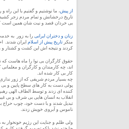
از پیش
، ما نوشتیم و گفتیم با این راه و
تاریخ درخشانش و تمام مردم زجر کشیده
بی خردان قصد و نیت شان همین است که از
زنان و دختران ایرانی
را به زور به خدمت
منکر
تاریخ پیش از اسلام
ایران شدند. اح
کردند و نتیجه اش این کشت و کشتار و 
حقوق کارگران بی نوا را ماه هاست که ند
اند، چه کارمندان و کارگران و معلمانی ک
کار بی کار شده اند.
چه بسیار مردم شریفی که از زور نداری 
پولی دست به کار های سطح پایین و بی آ
کننده ای زدند و توسط الطاف الهی رهبر
انقلاب به انسان هایی بی شرف و بی غی
تبدیل شدند و با دست خود، چوب حراج به
ناموس و آبروی خویش زدند.
ولی ظلم و جنایت این رژیم خونخوار به 
جا ختم نشد بلکه تصمیم گرفتند کاری کن