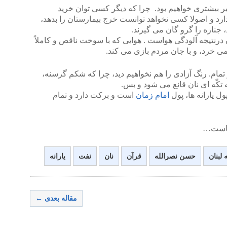
ر بیشتری خواهیم بود. چرا که دیگر کسی توان خرید
رد و اصولا کسی نخواهد توانست خرج بیمارستان را بدهد،
، جنازه را گرو گان می گیرند.
رنتیجه آلودگی هواست . هوایی که با سوخت ناقص و کاملاً
ی خرد، و با جان مردم بازی می کند.
تمام. رنگ آزادی را هم نخواهیم دید، چرا که شکم گرسنه،
کّه ای نان قانع می شود و بس.
ول یارانه ها، پول
امام زمان
است و برکت دارد و تمام
 ماست…
لبنان
حسن نصرالله
قرآن
نان
نفت
یارانه
مقاله بعدی ←