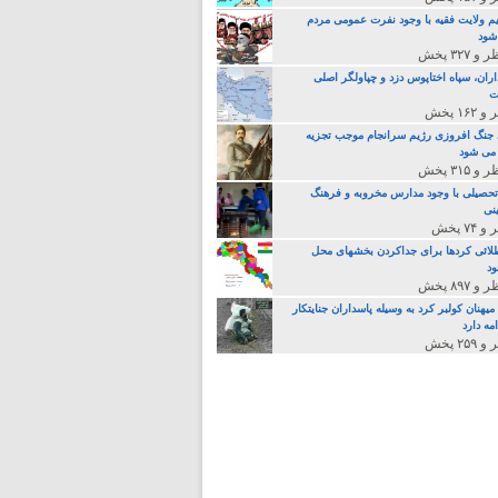
م ولایت فقیه با وجود نفرت عمومی مردم
 شود
اران، سپاه اختاپوس دزد و چپاولگر اصلی
ت
جنگ افروزی رژیم سرانجام موجب تجزیه
می شود
تحصیلی با وجود مدارس مخروبه و فرهنگ
نی
لائی کردها برای جداکردن بخشهای محل
د
یهنان کولبر کرد به وسیله پاسداران جنایتکار
مه دارد