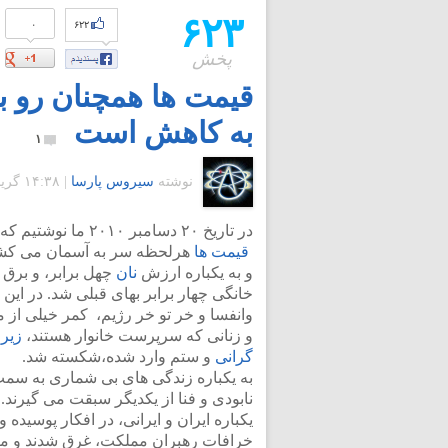
۶۲۳
۰
۶۲۲
پخش
قیمت ها همچنان رو ب
به کاهش است
۱
نوشته
سیروس پارسا
|
۱۴:۳۸ گرينويچ - دوشنبه ۲۹ آذر ۱۳۸۹
در تاریخ ۲۰ دسامبر ۲۰۱۰ ما نوشتیم که
قیمت ها
هرلحظه سر به آسمان می کش
و به یکباره ارزش
نان
چهل برابر، و برق و
خانگی چهار برابر بهای قبلی شد. در این
وانفسا و خر تو خر رژیم، کمر خیلی از 
و زنانی که سرپرست خانوار هستند،
زیر 
گرانی
و ستم وارد شده،شکسته شد.
به یکباره زندگی های بی شماری به سم
نابودی و فنا از یکدیگر سبقت می گیرند. 
یکباره ایران و ایرانی، در افکار پوسیده و
خرافات رهبران مملکت، غرق شدند و مر