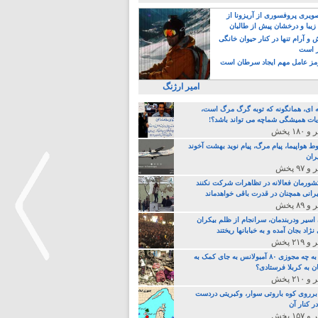
یری پروفسوری از آریزونا از
زیبا و درخشان پیش از طالبان
 آرام تنها در کنار حیوان خانگی
ر است
ز عامل مهم ایجاد سرطان است
امیر ارژنگ
ه ای، همانگونه که توبه گرگ مرگ است،
ات همیشگی شماچه می تواند باشد؟!
ط هواپیما، پیام مرگ، پیام نوید بهشت آخوند
ران
 کشورمان فعالانه در تظاهرات شرکت نکنند
رانی همچنان در قدرت باقی خواهدماند
 اسیر ودربندمان، سرانجام از ظلم بیکران
نژاد بجان آمده و به خبابانها ریختند
خامنه ای، به چه مجوزی ۸۰ آمبولانس به جای کمک به
ن به کربلا فرستادی؟
>
 برروی کوه باروتی سوار، وکبریتی دردست
ر کنار آن