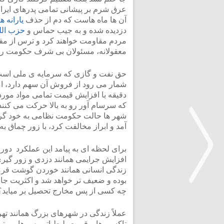
عرق شرم بر پیشانی تمامی پدرهای ایران
آن ها ماه هاست که دم از حذف
یارانه ها
دزدیده شده و به جیب حماس و
حزب الله
مردم مقاومت خواهند کرد و ترس از مقا
معقولانه، مسئولان بی شرف حکومت را عق
حق نفت و گازی که سرمایه ی ملی است و
شمار می رود از فروش آن سهم دارد، ام
دقیقه با افزایش قیمت تمامی مواد مورد ن
که سرسام آور رو به بالا حرکت می کنند
شهر ها حالت حکومت نظامی به خود گرف
آمد و ابراز مخالفت کرد، با زور چماق به
برای لحظه ای به پیامد این عملکرد دور
افزایش جرایمی همانند دزدی و زور گیری
زندگی انسانی همانند خوردن گوشت ق
بوده و ضعیف تر خواهد شد و اکثریت جامع
چه کسی از پس مخارج تحصیل بر میاید؟
<
عملاً زندگی در شهرهای بزرگ همانند ته
تاکسی ها و قیمت بلیط اتوبوس ها و متر