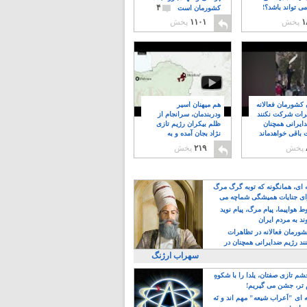
۴
ی تواند باشد؟!
کشورمان است
۱
پخش
۱۱۰۱
پخش
ن کشورمان فعالانه
هم میهنان اسیر
رات شرکت نکنند
ودربندمان، سرانجام از
ایرانی همچنان
ظلم بیکران رژیم تازی
 باقی خواهدماند
نژاد بجان آمده و به
۸
خبابانها ریختند
پخش
۲۱۹
پخش
ه ای، همانگونه که توبه گرگ مرگ
ی جنایات همیشگی شماچه می
!
 هواپیما، پیام مرگ، پیام نوید
د به مردم ایران
کشورمان فعالانه در تظاهرات
د رژیم ضدایرانی همچنان در
 خواهدماند
سهراب ارژنگ
م تازی صفتان، یلدا را با شکوهِ
 تر، جشن می گیریم!
 ای "اَعراب شیعه" مهم اند و نَه