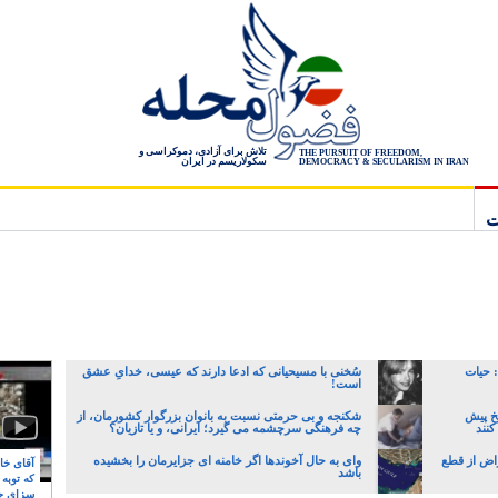
تلاش برای آزادی، دموکراسی و
THE PURSUIT OF FREEDOM,
سکولاریسم در ایران
DEMOCRACY & SECULARISM IN IRAN
ت
 حیات
سُخنی با مسیحیانی که ادعا دارند که عیسی، خدایِ عشق
است!
یخ پیش
شکنجه و بی حرمتی نسبت به بانوان بزرگوار کشورمان، از
کنند
چه فرهنگی سرچشمه می گیرد؛ ایرانی، و یا تازیان؟
اض از قطع
وای به حال آخوندها اگر خامنه ای جزایرمان را بخشیده
آقای خام
باشد
که توبه
سزای ج