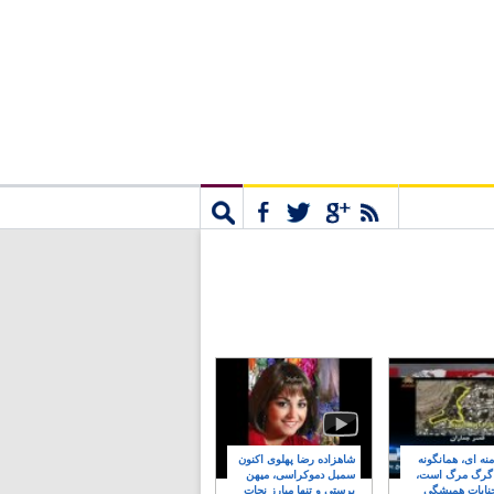
مشترک
جستجو
نه ای، همانگونه
شاهزاده رضا پهلوی اکنون
 گرگ مرگ است،
سمبل دموکراسی، میهن
نایات همیشگی
پرستی و تنها مبارز نجات