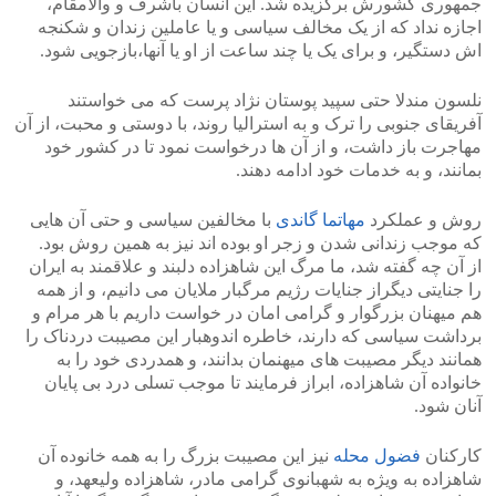
جمهوری کشورش برگزیده شد. این انسان باشرف و والامقام،
اجازه نداد که از یک مخالف سیاسی و یا عاملین زندان و شکنجه
اش دستگیر، و برای یک یا چند ساعت از او یا آنها،بازجویی شود.
نلسون مندلا حتی سپید پوستان نژاد پرست که می خواستند
آفریقای جنوبی را ترک و به استرالیا روند، با دوستی و محبت، از آن
مهاجرت باز داشت، و از آن ها درخواست نمود تا در کشور خود
بمانند، و به خدمات خود ادامه دهند.
روش و عملکرد
مهاتما گاندی
با مخالفین سیاسی و حتی آن هایی
که موجب زندانی شدن و زجر او بوده اند نیز به همین روش بود.
از آن چه گفته شد، ما مرگ این شاهزاده دلبند و علاقمند به ایران
را جنایتی دیگراز جنایات رژیم مرگبار ملایان می دانیم، و از همه
هم میهنان بزرگوار و گرامی امان در خواست داریم با هر مرام و
برداشت سیاسی که دارند، خاطره اندوهبار این مصیبت دردناک را
همانند دیگر مصیبت های میهنمان بدانند، و همدردی خود را به
خانواده آن شاهزاده، ابراز فرمایند تا موجب تسلی درد بی پایان
آنان شود.
کارکنان
فضول محله
نیز این مصیبت بزرگ را به همه خانوده آن
شاهزاده به ویژه به شهبانوی گرامی مادر، شاهزاده ولیعهد، و