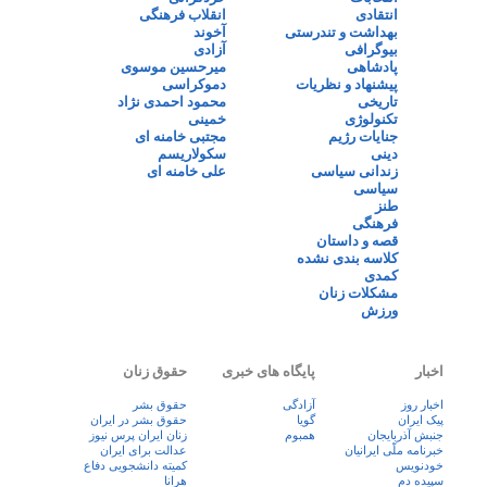
انتقادی
انقلاب فرهنگی
بهداشت و تندرستی
آخوند
بیوگرافی
آزادی
پادشاهی
میرحسین موسوی
پیشنهاد و نظریات
دموکراسی
تاریخی
محمود احمدی نژاد
تکنولوژی
خمینی
جنایات رژیم
مجتبی خامنه ای
دینی
سکولاریسم
زندانی سیاسی
علی خامنه ای
سیاسی
طنز
فرهنگی
قصه و داستان
کلاسه بندی نشده
کمدی
مشکلات زنان
ورزش
اخبار
پایگاه های خبری
حقوق زنان
اخبار روز
آزادگی
حقوق بشر
پيک ايران
گویا
حقوق بشر در ایران
جنبش آذربایجان
همبوم
زنان ايران پرس نيوز
خبرنامه ملّی ایرانیان
عدالت برای ایران
خودنویس
کمیته دانشجویی دفاع
سپیده دم
هرانا