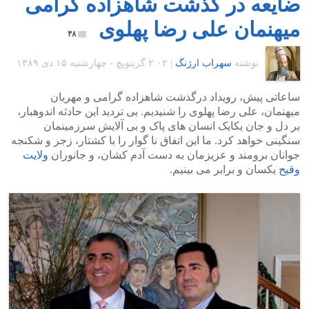
ضایعه در گذشت شاهزاده گرامی
میهنمان علی رضا پهلوی
۴۸
نوشته
سهراب ارژنگ
|
۲:۰۲ گرينويچ - چهارشنبه ۱۵ دی ۱۳۸۹
ساعاتی پیش، رویداد درگذشت شاهزاده گرامی و مهربان
میهنمان، علی رضا پهلوی را شنیدیم. بی تردید این حادثه اندوهبار،
بر دل و جان یکایک انسان های پاک و بی آلایش سرزمینمان
سنگینی خواهد کرد. ما این اتفاق نا گوار را با کشتار، زجر و شکنجه
جوانان برومند و عزیزمان به دست آدم کشان، و جانوران
ولایت
وقیح
یکسان و برابر می بینیم.