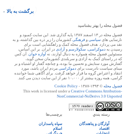
برگشت به بالا
فضول محله را بهتر بشناسید
فضول محله در ۱۳ اسفند ۱۳۸۷ پایه گذاری شد. این سایت کمبود و
نارسایی های
سیاسی
و
فرهنگی
کشورمان را زیر ذره بین گذاشته، و به
نقد می پردازد. هدف فضول محله کمک و راهگشایی است برای
رسیدن به
دموکراسی
،
سکولارسم
و
آزادی
در ایران. بر این اساس،
مسئولین فضول محله همواره به دنبال آوازند، نه
آوازه خوان
. آن کس
که در راستای کمک به آزادی و سربلندی کشورمان سخن گوید،
گفتارش مورد ستایش و تحسین ما بوده، و چنانچه گفتار او اشتباه و بر
مبنای سیاست نادرست برای
دموکراسی
مردم ایران باشد، مورد
انتقاد و اعتراض گروه ما قرار خواهد گرفت. برای آگاهی شما خواننده
گرامی، همه روزه بیشتر از ۱۰،۰۰۰ نفر از این سایت دیدن می کنند.
فضول محله
© ۱۳۹۳-۱۳۸۷ -
Cookie Policy
This work is licensed under a
Creative Commons Attribution-
NonCommercial-NoDerivs 3.0 Unported
رسته بندي
برچسب‌ها
آوارگان و پناهندگان
سپاه پاسداران
اقتصاد
اسلام
انتخابات
خردگرائی