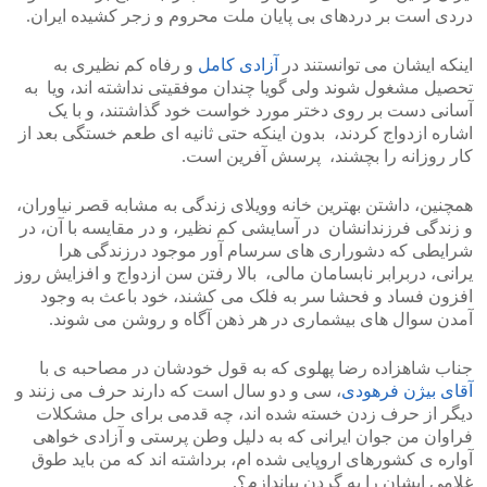
دردی است بر دردهای بی پایان ملت محروم و زجر کشیده ایران.
اینکه ایشان می توانستند در
آزادی کامل
و رفاه کم نظیری به
تحصیل مشغول شوند ولی گویا چندان موفقیتی نداشته اند، ویا به
آسانی دست بر روی دختر مورد خواست خود گذاشتند، و با یک
اشاره ازدواج کردند، بدون اینکه حتی ثانیه ای طعم خستگی بعد از
کار روزانه را بچشند، پرسش آفرین است.
همچنین، داشتن بهترین خانه وویلای زندگی به مشابه قصر نیاوران،
و زندگی فرزندانشان در آسایشی کم نظیر، و در مقایسه با آن، در
شرایطی که دشوراری های سرسام آور موجود درزندگی هرا
یرانی، دربرابر نابسامان مالی، بالا رفتن سن ازدواج و افزایش روز
افزون فساد و فحشا سر به فلک می کشند، خود باعث به وجود
آمدن سوال های بیشماری در هر ذهن آگاه و روشن می شوند.
جناب شاهزاده رضا پهلوی که به قول خودشان در مصاحبه ی با
آقای بیژن فرهودی
، سی و دو سال است که دارند حرف می زنند و
دیگر از حرف زدن خسته شده اند، چه قدمی برای حل مشکلات
فراوان من جوان ایرانی که به دلیل وطن پرستی و آزادی خواهی
آواره ی کشورهای اروپایی شده ام، برداشته اند که من باید طوق
غلامی ایشان را به گردن بیاندازم؟.