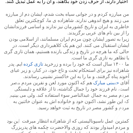
اختیار دارند، از حرف زدن خود بکاهند، و آن را به عمل تبدیل کنند.
من مبارزه کردم و در جوانی سیاه بخت شدم، ایشان دم از مبارزه
می زنند و هیچ اندوهی ندارند. شاهزاده ی ما، کوچکترین تعلق
خاطری به ایران و تاریخ کشورمان نیز ندارند و اسامی فرزندانشان
را از بین نام های عربی برگزیدند.
زیرا به تصور ایشان چون مردم ایران مسلمانند، از اسلامی بودن
ایشان استقبال می کنند. این هم یک کلاهبرداری دیگر است. در
حالی که ما هرچه در تاریخ و زندگی بازنده هستیم، همان تازی گری
یا تظاهر به تازی گری ما است.
ما ۱۴۰۰ سال است که خود را برده و زرخرید
تازی کرده
ایم. پدر
شاهزاده نیز برای استحکام تخت و تاج خود، در کنار، و زیر عبای
آخوند پناه گرفتند، و ما را به این خاکستر نشینی رساندند.
آقای
حسنی مبارک
هم که اکنون مورد لعن و نفرین مردم مصر
است، نام فرزند خود را جمال گذاشته، تا از علاقه و دلبستگی
مردم مصر به جمال عبدالناصر سوء استفاده کند. ولی می بینیم
که این طور نشد، اکنون خود و خانواده اش به عنوان خائنین به
مردم و کشور مصر در تاریخ به ثبت خواهد رسید.
کمترین عمل ناسیونالیستی که از شاهزاده انتظار میرفت این بود
و مردم امیدوار بودند که روزی والاحضرت چکمه های پدربزرگ