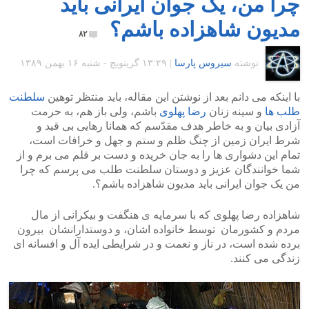
چرا من، یک جوان ایرانی باید
مدیون شاهزاده باشم؟
۸۲
نوشته
سیروس پارسا
|
۱۳:۲۹ گرينويچ - شنبه ۱۶ بهمن ۱۳۸۹
با اینکه می دانم بعد از نوشتن این مقاله، باید منتظر توهین
سلطنت
طلب ها
و سینه زنان
رضا پهلوی
باشم، ولی باز هم، به حرمت
آزادی بیان و به خاطر هدف مقدّسم که همانا رهایی بی قید و
شرط ایران زمین از چنگ ظلم و ستم و جهل و خرافات است،
تمام این دشواری ها را به جان خریده و دست بر قلم می برم و از
شما خوانندگان عزیز و دوستان سلطنت طلب می پرسم که چرا
من یک جوان ایرانی باید مدیون شاهزاده باشم؟.
شاهزاده رضا پهلوی که با سرمایه ی هنگفت و بیکرانی از مال
مردم و کشورمان توسط خانواده اشان، و دوستدارانشان بیرون
برده شده است، در ناز و نعمت و در شرایطی ایده آل و افسانه ای
زندگی می کنند.