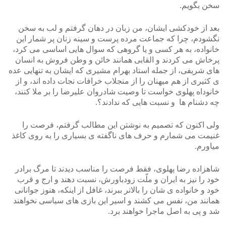
سخن بگویم.
بعد از خودکشی ایشان، من زبان در دهان گرفتم و لب به سخن
نگشودم، چرا که جماعت مرده پرست و سینه زنان پر شمار این
خانواده، به هر کسی و یا گروهی که سوال هایی اساسی می کرد،
پرخاش می کردند و القابی همانند خائن و وطن فروش به انسان
های شریفی، از جمله استاد بهرام مشیری که ایشان به تنهایی عده
ی کثیری از هم میهنان را از منجلاب خرافات نجات داده اند، و از
خانوداه پهلوی خواست تا وصیت شادروان علیرضا را بر ملا کنند،
چه دشنام ها و نسبت هایی که ندادند؟.
ولی اکنون که تصمیم به نوشتن این مطالب گرفتم، فرصت را
غنیمت می شمارم و حرف های ناگفته ی بسیاری را به روی کاغذ
میاورم.
شاهزاده رضا پهلوی، فقط فرصت را مناسب دیدند تا مرگ برادر
خود را نیز به ایران و ملّت زودباورش، نسبت دهند و ارج و قرب
خود و خانواده ی شان را بالاتر ببرند، غافل از اینکه، هنوز جوانانی
همانند من، نفس می کشند و اسیر این بازی های سیاسی نخواهند
شد و پی به اصل ماجرا خواهند برد.