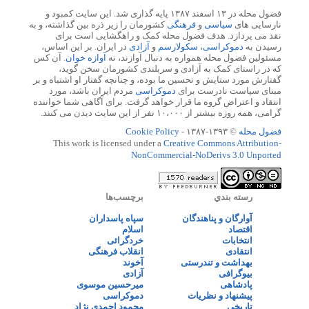
فضول محله در ۱۳ اسفند ۱۳۸۷ پایه گذاری شد. این سایت کمبود و
نارسایی های
سیاسی
و
فرهنگی
کشورمان را زیر ذره بین گذاشته، و به
نقد می پردازد. هدف فضول محله کمک و راهگشایی است برای
رسیدن به
دموکراسی
،
سکولارسم
و
آزادی
در ایران. بر این اساس،
مسئولین فضول محله همواره به دنبال آوازند، نه
آوازه خوان
. آن کس
که در راستای کمک به آزادی و سربلندی کشورمان سخن گوید،
گفتارش مورد ستایش و تحسین ما بوده، و چنانچه گفتار او اشتباه و بر
مبنای سیاست نادرست برای
دموکراسی
مردم ایران باشد، مورد
انتقاد و اعتراض گروه ما قرار خواهد گرفت. برای آگاهی شما خواننده
گرامی، همه روزه بیشتر از ۱۰،۰۰۰ نفر از این سایت دیدن می کنند.
فضول محله
© ۱۳۹۳-۱۳۸۷ -
Cookie Policy
This work is licensed under a
Creative Commons Attribution-
NonCommercial-NoDerivs 3.0 Unported
رسته بندي
برچسب‌ها
آوارگان و پناهندگان
سپاه پاسداران
اقتصاد
اسلام
انتخابات
خردگرائی
انتقادی
انقلاب فرهنگی
بهداشت و تندرستی
آخوند
بیوگرافی
آزادی
پادشاهی
میرحسین موسوی
پیشنهاد و نظریات
دموکراسی
تاریخی
محمود احمدی نژاد