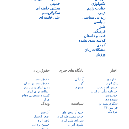
تکنولوژی
خمینی
جنایات رژیم
مجتبی خامنه ای
دینی
سکولاریسم
زندانی سیاسی
علی خامنه ای
سیاسی
طنز
فرهنگی
قصه و داستان
کلاسه بندی نشده
کمدی
مشکلات زنان
ورزش
اخبار
پایگاه های خبری
حقوق زنان
اخبار روز
آزادگی
حقوق بشر
پيک ايران
گویا
حقوق بشر در ایران
جنبش آذربایجان
همبوم
زنان ايران پرس نيوز
خبرنامه ملّی ایرانیان
عدالت برای ایران
خودنویس
کمیته دانشجویی دفاع
سپیده دم
هرانا
سیاست
وبلاگ
سکولاریسم نو
فرانس ۲۴
مردمک
جبهه آزادیخواهان
آذرخش
حزب مشروطه ایران
اصغر ارسنگ
شورای ملی ایران
باچه آزره
ملیون ایران
حسین یزدانی
رستاخیز