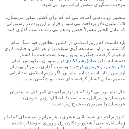
موجب دستگیری منصور ارباب سیر می شود.
منصور ارباب سیر اضافه می کند که برای کشتن سفیر عربستان،
۱/۵ میلیون دلار پرداخت می شود و قرار بر این بوده در رستورانی
که عادل الجبیر معمولاً حضور به هم می رساند، بمب گذاری کنند.
باید دانست که رژیم اسلامی در کشتن مخالفین خود سنگ تمام
گذاشته، و در این سه دهه گوی سبقت را از هر قاتل و جنایت کاری
از هیتلر گرفته تا چنگیز و تیمور ربوده است. همه ما کشتار
ددمنشانه
دکتر صادق شرفکندی
در رستوران میکونوس آلمان
دکتر بختیار، و فریدون فرخ زاد
ویا بمب گذاری در مرکز یهودیان
آرژانتین را از یاد نبرده ایم. بنابراین، اگر رژیم اسلامی ضد ایرانی
تصمیم به این کشتار گرفته، جای تعجب و شگفتی نیست.
حال، باید بررسی کرد که چرا رژیم آخوندی کمر قتل به سفیران
عربستان و اسرائیل بسته است؟. اختلاف رژیم آخوندی با
عربستان را می توان به شرح زیر دانست:
۱- رژیم آخوندی شیعه اثنی عشری با هر مرام و اندیشه ای که امام
زمان آنان، یعنی آبشخور و دکان رزق و روزی آخوندها را نادیده
بگیرد و تخته کند، مخالف است. بنا براین نمی تواند رژیم سنی