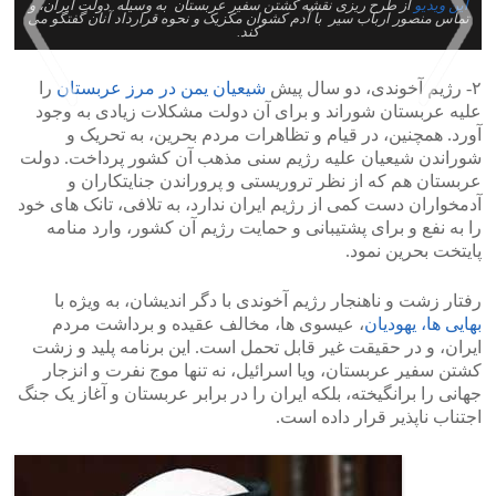
این ویدیو
از طرح ریزی نقشه کشتن سفیر عربستان به وسیله دولت ایران، و
تماس منصور ارباب سیر با آدم کشوان مکزیک و نحوه قرارداد آنان گفتگو می
کند.
۲- رژیم آخوندی، دو سال پیش
شیعیان یمن در مرز عربستان
را
علیه عربستان شوراند و برای آن دولت مشکلات زیادی به وجود
آورد. همچنین، در قیام و تظاهرات مردم بحرین، به تحریک و
>
<
شوراندن شیعیان علیه رژیم سنی مذهب آن کشور پرداخت. دولت
عربستان هم که از نظر تروریستی و پروراندن جنایتکاران و
آدمخواران دست کمی از رژیم ایران ندارد، به تلافی، تانک های خود
را به نفع و برای پشتیبانی و حمایت رژیم آن کشور، وارد منامه
پایتخت بحرین نمود.
رفتار زشت و ناهنجار رژیم آخوندی با دگر اندیشان، به ویژه با
بهایی ها، یهودیان
، عیسوی ها، مخالف عقیده و برداشت مردم
ایران، و در حقیقت غیر قابل تحمل است. این برنامه پلید و زشت
کشتن سفیر عربستان، ویا اسرائیل، نه تنها موج نفرت و انزجار
جهانی را برانگیخته، بلکه ایران را در برابر عربستان و آغاز یک جنگ
اجتناب ناپذیر قرار داده است.