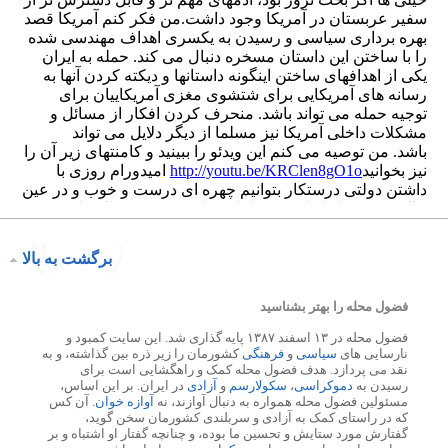
برگشت به بالا
فضول محله را بهتر بشناسید
فضول محله در ۱۳ اسفند ۱۳۸۷ پایه گذاری شد. این سایت کمبود و
نارسایی های
سیاسی
و
فرهنگی
کشورمان را زیر ذره بین گذاشته، و به
نقد می پردازد. هدف فضول محله کمک و راهگشایی است برای
رسیدن به
دموکراسی
،
سکولارسم
و
آزادی
در ایران. بر این اساس،
مسئولین فضول محله همواره به دنبال آوازند، نه
آوازه خوان
. آن کس
که در راستای کمک به آزادی و سربلندی کشورمان سخن گوید،
گفتارش مورد ستایش و تحسین ما بوده، و چنانچه گفتار او اشتباه و بر