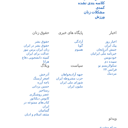
کلاسه بندی نشده
کمدی
مشکلات زنان
ورزش
اخبار
پایگاه های خبری
حقوق زنان
اخبار روز
آزادگی
حقوق بشر
پيک ايران
گویا
حقوق بشر در ایران
جنبش آذربایجان
همبوم
زنان ايران پرس نيوز
خبرنامه ملّی ایرانیان
عدالت برای ایران
خودنویس
کمیته دانشجویی دفاع
سپیده دم
هرانا
سیاست
وبلاگ
سکولاریسم نو
فرانس ۲۴
مردمک
جبهه آزادیخواهان
آذرخش
حزب مشروطه ایران
اصغر ارسنگ
شورای ملی ایران
باچه آزره
ملیون ایران
حسین یزدانی
رستاخیز
عضر روشنگری
کابوس دیکتاتور
کتاب‌های ممنوعه در
ایران
گمنامیان
منتقد اسلام و ادیان
ویدئو
بهرام مشیری