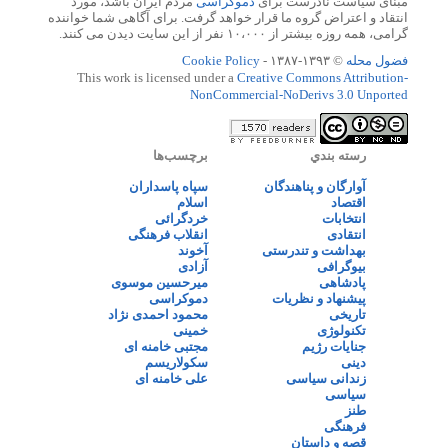
مبنای سیاست نادرست برای
دموکراسی
مردم ایران باشد، مورد
انتقاد و اعتراض گروه ما قرار خواهد گرفت. برای آگاهی شما خواننده
گرامی، همه روزه بیشتر از ۱۰،۰۰۰ نفر از این سایت دیدن می کنند.
فضول محله
© ۱۳۹۳-۱۳۸۷ -
Cookie Policy
This work is licensed under a
Creative Commons Attribution-
NonCommercial-NoDerivs 3.0 Unported
رسته بندي
برچسب‌ها
آوارگان و پناهندگان
سپاه پاسداران
اقتصاد
اسلام
انتخابات
خردگرائی
انتقادی
انقلاب فرهنگی
بهداشت و تندرستی
آخوند
بیوگرافی
آزادی
پادشاهی
میرحسین موسوی
پیشنهاد و نظریات
دموکراسی
تاریخی
محمود احمدی نژاد
تکنولوژی
خمینی
جنایات رژیم
مجتبی خامنه ای
دینی
سکولاریسم
زندانی سیاسی
علی خامنه ای
سیاسی
طنز
فرهنگی
قصه و داستان