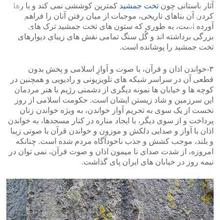
آثار باستانی چون
تخت جمشید
کمترین کوششی نمی کند و با رها
کردن آن بناهای تاریخی، موجبات از میان رفتن آنان را فراهم
آورده است، به طوری که ستون های تخت جمشید ترک های
بزرگی برداشته اند و گُل سنگ تمامی نقش های زیبای دیوارهای
تخت جمشید را پوشانده است.
>
<
۳-خواندن اذان و قرآن، با صوت و آوازِ اسلامی و پخش بدون
قطعی آن در سراسر شبکه های تلویزیونی و رادیویی و همچنین در
کوچه ها و خیابان ها نمونه دیگری از دشمنی رژیم با هنر مردمان
این سرزمین و شاد زیستن ایشان است. حکومت اسلامی از روز
نخست از یک سوی به تحریم آواز خواندن، به ویژه خواندن زنان
پرداخت و از سوی دیگر، با ایجاد مناره در کنار مسجدها، به خواندن
اذان با آواز و صدایی دلکش و موزون و خواندن قرآن با صوتی زیبا
و بلند، موجب کشش و جذب ناخودآگاه مردم شده است. چنانکه
امروزه، از شدت صدای نا میمون اذان و صوت قرآن، نمی توان در
نیمه روز در خیابان های ایران پای گذاشت.