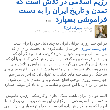
رژیم اسلامی در تلاش است که
تمدن و تاریخ ایران را به دست
فراموشی بسپارد
۷
نوشته
سهراب ارژنگ
|
۱۴:۰۵ گرينويچ - پنجشنبه ۲۵ اسفند ۱۳۹۰
در این چند روزه، جوانان ایران به چند دلیل خود را برای شب
چهارشنبه سوری
آخر سال آماده کرده اند. نخست برای آن که
مراسم ملی و میهنی خود را اجراء کرده باشند، و دیگر آن که
بتوانند از فرصت بهره گرفته و به رژیم دهن کجی کنند، و یا آن که
به دنبال سرگرمی می گردند. در برابر این همایش و تلاش ملی ،
رژیم هم بیکار ننشسته، و از هفته ها پیش تا کنون، با تهیه فیلم های
ساختگی، و مصاحبه های کذایی، به عنوان آن که اجرای مراسم
چهارشنبه روزی موجب قطع دست و پا و اعضای بدن می شود،
تلاش بر این دارد تا این جشن و شادمانی را به باد فراموشی سپارد.
البته جوانان ایران، باهمه سنگ اندازی و کارشکنی رژیم، خاموش
ننشسته و با سرسختی به برگزاری این سنت دیرینه می پردازند، تا
آن جا که به ما گزارش داده اند، سر و صدا و ترقه بازی آنان را می