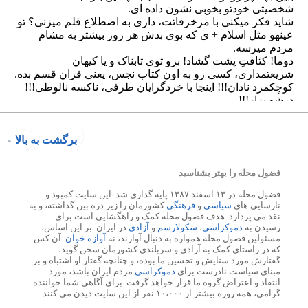
برگشت به بالا
فضول محله را بهتر بشناسید
فضول محله در ۱۳ اسفند ۱۳۸۷ پایه گذاری شد. این سایت کمبود و
نارسایی های
سیاسی
و
فرهنگی
کشورمان را زیر ذره بین گذاشته، و به
نقد می پردازد. هدف فضول محله کمک و راهگشایی است برای
رسیدن به
دموکراسی
،
سکولارسم
و
آزادی
در ایران. بر این اساس،
مسئولین فضول محله همواره به دنبال آوازند، نه
آوازه خوان
. آن کس
که در راستای کمک به آزادی و سربلندی کشورمان سخن گوید،
گفتارش مورد ستایش و تحسین ما بوده، و چنانچه گفتار او اشتباه و بر
مبنای سیاست نادرست برای
دموکراسی
مردم ایران باشد، مورد
انتقاد و اعتراض گروه ما قرار خواهد گرفت. برای آگاهی شما خواننده
گرامی، همه روزه بیشتر از ۱۰،۰۰۰ نفر از این سایت دیدن می کنند.