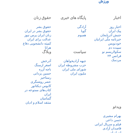
ورزش
اخبار
پایگاه های خبری
حقوق زنان
اخبار روز
آزادگی
حقوق بشر
پيک ايران
گویا
حقوق بشر در ایران
جنبش آذربایجان
همبوم
زنان ايران پرس نيوز
خبرنامه ملّی ایرانیان
عدالت برای ایران
خودنویس
کمیته دانشجویی دفاع
سپیده دم
هرانا
سیاست
وبلاگ
سکولاریسم نو
فرانس ۲۴
مردمک
جبهه آزادیخواهان
آذرخش
حزب مشروطه ایران
اصغر ارسنگ
شورای ملی ایران
باچه آزره
ملیون ایران
حسین یزدانی
رستاخیز
عضر روشنگری
کابوس دیکتاتور
کتاب‌های ممنوعه در
ایران
گمنامیان
منتقد اسلام و ادیان
ویدئو
بهرام مشیری
حسن داعی
فيلم و سريال ايرانی
قاصدان آزادی
لنز ایران