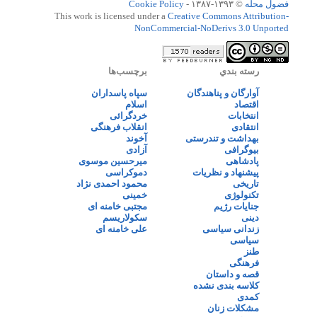
فضول محله
© ۱۳۹۳-۱۳۸۷ -
Cookie Policy
This work is licensed under a
Creative Commons Attribution-
NonCommercial-NoDerivs 3.0 Unported
رسته بندي
برچسب‌ها
آوارگان و پناهندگان
سپاه پاسداران
اقتصاد
اسلام
انتخابات
خردگرائی
انتقادی
انقلاب فرهنگی
بهداشت و تندرستی
آخوند
بیوگرافی
آزادی
پادشاهی
میرحسین موسوی
پیشنهاد و نظریات
دموکراسی
تاریخی
محمود احمدی نژاد
تکنولوژی
خمینی
جنایات رژیم
مجتبی خامنه ای
دینی
سکولاریسم
زندانی سیاسی
علی خامنه ای
سیاسی
طنز
فرهنگی
قصه و داستان
کلاسه بندی نشده
کمدی
مشکلات زنان