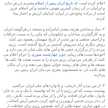
اعلام کرده است که
تاریخ ایران پیش از اسلام
پشیزی ارزش ندارد
و ایرانیان در آن زمان کمترین هویتی نداشتند و این اسلام عزیز
است از برکت وجودش در ایران، ایرانیان ارزش و اعتبار پیدا
کردند.
۲- بنیاد و ساختن هرچه بیشتر امامزاده و مسجد در هرگوشه ایران،
و به کارگماردن مداحان، و چاپلوسان که ملتی را به سمت خرافات
و اراجیف مذهبی و دور شدن از تاریخ میهنمان رهنمود می کنند،
روش دیگری برای سرپوش گذشتن بر تاریخ گذشته است. رژیم
مردم را از برگزاری جشن ها و آیین های ملی شان باز می دارد و
آخوندها سنت های زیبایی چون
چهارشنبه سوری
را حرام اعلام می
کنند؛ از طرفی مزدوران رژیم مردم را به سمت هیئت ها، تکیه ها،
مسجد ها و محل های روضه خوانی سوق می دهند و در آن مکان
های نکبت بار، به شسشتوی مغزی مردمان ایران زمین می
پردازند.
۳- از بین بردن آثار تاریخی، و یادواره های ملی ایران- برکسی
پوشیده نیست که این رژیم تا آن جا که توانسته، با پتک و تبر به جان
یادواره های ایران افتاده، و آنان را از میان برده است. تلاش برای
از میان بردن تندیس آریوبرزن و نابود کردن نتدیس آرش کمانگیر
در شهر ساری، نمونه هایی از آنند. همچنین رژیم برای حفاظت از