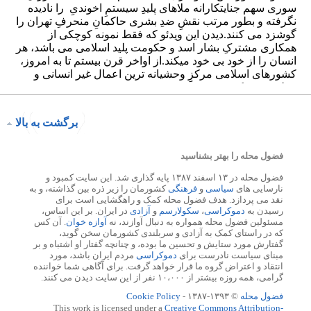
برگشت به بالا
فضول محله را بهتر بشناسید
فضول محله در ۱۳ اسفند ۱۳۸۷ پایه گذاری شد. این سایت کمبود و
نارسایی های
سیاسی
و
فرهنگی
کشورمان را زیر ذره بین گذاشته، و به
نقد می پردازد. هدف فضول محله کمک و راهگشایی است برای
رسیدن به
دموکراسی
،
سکولارسم
و
آزادی
در ایران. بر این اساس،
مسئولین فضول محله همواره به دنبال آوازند، نه
آوازه خوان
. آن کس
که در راستای کمک به آزادی و سربلندی کشورمان سخن گوید،
گفتارش مورد ستایش و تحسین ما بوده، و چنانچه گفتار او اشتباه و بر
مبنای سیاست نادرست برای
دموکراسی
مردم ایران باشد، مورد
انتقاد و اعتراض گروه ما قرار خواهد گرفت. برای آگاهی شما خواننده
گرامی، همه روزه بیشتر از ۱۰،۰۰۰ نفر از این سایت دیدن می کنند.
فضول محله
© ۱۳۹۳-۱۳۸۷ -
Cookie Policy
This work is licensed under a
Creative Commons Attribution-