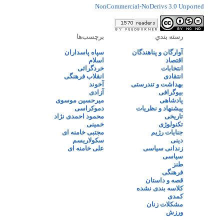
NonCommercial-NoDerivs 3.0 Unported
رسته بندي
برچسب‌ها
آوارگان و پناهندگان
سپاه پاسداران
اقتصاد
اسلام
انتخابات
خردگرائی
انتقادی
انقلاب فرهنگی
بهداشت و تندرستی
آخوند
بیوگرافی
آزادی
پادشاهی
میرحسین موسوی
پیشنهاد و نظریات
دموکراسی
تاریخی
محمود احمدی نژاد
تکنولوژی
خمینی
جنایات رژیم
مجتبی خامنه ای
دینی
سکولاریسم
زندانی سیاسی
علی خامنه ای
سیاسی
طنز
فرهنگی
قصه و داستان
کلاسه بندی نشده
کمدی
مشکلات زنان
ورزش