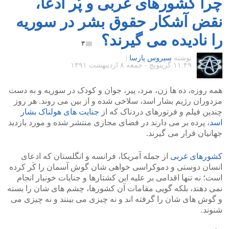
چرا کشورهای غربی و پُر ادعا،
نقض آشکار حقوق بشر در سوریه
را نادیده می گیرند؟
۳
نوشته
سیروس پارسا
|
۱۱:۴۹ گرينويچ - جمعه ۸ اردیبهشت ۱۳۹۱
همه روزه، ده ها زن، مرد، پیر، جوان و کودک در سوریه و به دست
مزدوران رژیم بشار اسد، سلاخی شده و از بین می روند. هر روز
چندین فیلم و فرتورهای دردناک که از
جنایت های هولناک بشار
اسد
، پرده بر می دارند در فضای مجازی منتشر شده و مورد بازدید
جهانیان قرار می گیرند.
کشورهای غربی
از جمله آمریکا، فرانسه و انگلستان که ادعای
انسان دوستی و دموکراسی خواهی شان گوش آسمان را کَر کرده
است؛ نه تنها اقدامی بر علیه این کشتارها و جنایات خونبار انجام
نمی دهند، بلکه گویی مقامات آن کشورها، چشم های شان را بسته
و گوش های شان را گرفته اند و نه چیزی می بینند و نه چیزی می
شنوند.