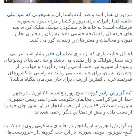
مزدوران بشار اسد و صد البته پاسداران و بسیجیانی که
سید علی
خامنه ای
از ایران، برای ترور و کشتار مردم بینوا، به سوریه
فرستاده است؛ به خانه های مسکونی موشک شلیک کرده، بچه
های خردسال را شکنجه جسمی داده، به زنان و دختران تجاوز
نموده و مخالفان و معترضان را زنده به گور می کنند.
اعمال جنایت باری که از سوی
نظامیان حقیر
بشار اسد سر می
زند، بسیار هولناک و آزار دهنده می باشند و حتی تماشای ویدیو های
رسیده از سوریه نیز، قلب آدمی را به درد آورده و خواب را از
چشمان انسان، برای چند شب می ربایند. به راستی آیا کشورهای
قدرتمند غربی، کمترین ارزشی برای جان مردمان بیگناه قائلند؟
“
به گزارش رادیو کوچه
؛ صبح روز پنج‌شنبه، ۲۶ آوریل، در شهر
حما، از مراکز اصلی مخالفان حکومت بشار اسد، رییس جمهوری
سوریه، دست‌کم ۶۹ تن در اثر وقوع انفجار در این شهر جان خود را
از دست داده و بیش از ده‌ها تن دیگر زخمی شده‌اند.
به گزارش الجزیره، این انفجار در خانه‌ای مسکونی روی داده که به
گفته تلویزیون دولتی سوریه، در این خانه گروهی از «تروریست‌ها»