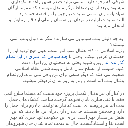
شرقی که وجود دارد. تمامی تولیدات در همین زاغه ها نگهداری
میشوند و بعد از آن به نقاط دیگر منتقل میشوند که عموما ارگان
سپاه پاسدران تمامی تولیدات پارچین را در قبضه خود دارد.
البته تولیدات اولیه در میدان تیر سمنان و علی آباد قم آزمایش و
امتحان میشوند.
-به چه دلیلی بمب شیمیایی می سازند؟ مگر به دنبال بمب اتمی
نیستند؟
رژیم اسلامی ۱۰۰% بدنبال بمب اتم است، بدون هیچ تردید این را
خدمتتان عرض میکنم. وقتی با
چند سپاهی که عمری در این نظام
گذرانده اند
روبرو شوید وقتی به صحبتهای این افراد دقت
کنید، همیشه از مسلح شدن کامل و بیمه شدن نظام اسلامی
صحبت می کنند که دیگر شکی برای من باقی نمی ماند. این نظام
بدنبال بمب اتم است و روز به روز به آن نزدیکتر میشود.
در کنار آن نیز بدنبال تکمیل پروژه خود هست که مسلما سلاح اتمی
فقط با غنی سازی پایان نخواهد گرفت. ساخت کلاهک های حمل
بمب اتم نیز پروسه ای است که نیاز به توانمندی لازم برای حمل را
دارد و همچنین سیستم هدایت راداری برای برد های بلند که این
بخش نیز بسیار مهم است. برای این حکومت تنها چیزی که مهم
است بقا و ایستادگیست، حال به قیمت تمام شدن جان شهروندان