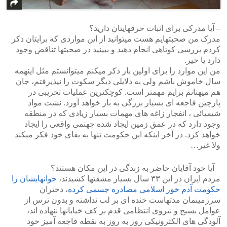
– آیا مدرکی برای اثبات حرفهایتان دارید؟
مدرک من صحبتهایم هست میتوانید از این مواردی که برایتان ذکر
کردم بررسی کوتاهی انجام دهید و ببینید در صحبتها تناقض وجود
دارد یا خیر.
من این موارد را برای اولین بار ذکر میکنم میتوانستم مثل اینهمه
سال خاموش باشم ولی به دلایلی دیگر سکوت را نپذیرفتم، جان
هم میهنانم برایم مهمتر است. کوچکترین عملیات تخریبی در
پارچین فاجعه ای بسیار بزرگی به بار خواهد آورد. نشت مواد
شیمیائی ، انفجار زاغه های مهمات بسیار زیادی که در منطقه
وجود دارد که در عمق زمین ایجاد شده جهنمی واقعی را ایجاد
خواهد کرد. در آخر اینکه این حکومت تنها به بقای خود فکر میکند
ولا غیر…
– آیا خود آقایان حاضر به زندگی در این مکان هستند؟
مردم ایران در این ۳۳ سال بسیار مشقتها کشیدند،
جوانهایشان را
حکومت آدم خور اسلامی مصادره جسمی کرده
، دختران
سرزمینمان مدتهاست خنده ای بر لب نداشته و بدون ترس از
عوامل بسیج و نیروی انتظامی قدم بر کف خیابانها ننهاده اند،
آلودگی های الکترونیکی روز به روز به نقطه فاجعه آمیز خود