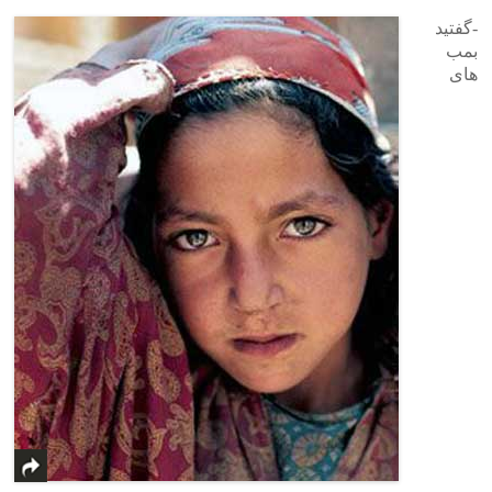
-گفتید
بمب
های