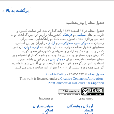
برگشت به بالا
فضول محله را بهتر بشناسید
فضول محله در ۱۳ اسفند ۱۳۸۷ پایه گذاری شد. این سایت کمبود و
نارسایی های
سیاسی
و
فرهنگی
کشورمان را زیر ذره بین گذاشته، و به
نقد می پردازد. هدف فضول محله کمک و راهگشایی است برای
رسیدن به
دموکراسی
،
سکولارسم
و
آزادی
در ایران. بر این اساس،
مسئولین فضول محله همواره به دنبال آوازند، نه
آوازه خوان
. آن کس
که در راستای کمک به آزادی و سربلندی کشورمان سخن گوید،
گفتارش مورد ستایش و تحسین ما بوده، و چنانچه گفتار او اشتباه و بر
مبنای سیاست نادرست برای
دموکراسی
مردم ایران باشد، مورد
انتقاد و اعتراض گروه ما قرار خواهد گرفت. برای آگاهی شما خواننده
گرامی، همه روزه بیشتر از ۱۰،۰۰۰ نفر از این سایت دیدن می کنند.
فضول محله
© ۱۳۹۳-۱۳۸۷ -
Cookie Policy
This work is licensed under a
Creative Commons Attribution-
NonCommercial-NoDerivs 3.0 Unported
رسته بندي
برچسب‌ها
آوارگان و پناهندگان
سپاه پاسداران
اقتصاد
اسلام