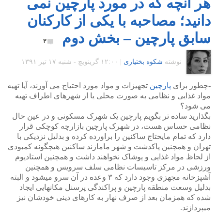
هر آنچه که در مورد پارچین نمی
دانید؛ مصاحبه با یکی از کارکنان
سابق پارچین – بخش دوم
۳
نوشته
شکوه بختیاری
|
۱۲:۰۰ گرينويچ - شنبه ۱۷ تیر ۱۳۹۱
-چطور برای
پارچین
تجهیزات و مواد مورد احتیاج می آورند، آیا تهیه
مواد غذایی و نظامی به صورت محلی یا از شهرهای اطراف تهیه
می شود؟
بگذارید ساده تر بگویم پارچین یک شهرک مسکونی و در عین حال
نظامی حساس هست، در شهرک پارچین بازارچه کوچکی قرار
دارد که تمام مایحتاج ساکنین را براورده کرده و بدلیل نزدیکی با
تهران و همچنین پاکدشت و شهر مامازند ساکنین هیچگونه کمبودی
از لحاظ مواد غذایی و پوشاک نخواهند داشت و همچنین استادیوم
ورزشی در مرکز تاسیسات نظامی سلف سرویس و همچنین
آشپزخانه مجهزی وجود دارد که ۳ وعده در آن سرو میشود و البته
بدلیل وسعت منطقه پارچین و پراکندگی پرسنل مکانهایی ایجاد
شده که همزمان بعد از صرف نهار به کارهای دینی خودشان نیز
میپردازند.