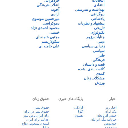
انتخابات
خردگرائی
انتقادی
انقلاب فرهنگی
بهداشت و تندرستی
آخوند
بیوگرافی
آزادی
پادشاهی
میرحسین موسوی
پیشنهاد و نظریات
دموکراسی
تاریخی
محمود احمدی نژاد
تکنولوژی
خمینی
جنایات رژیم
مجتبی خامنه ای
دینی
سکولاریسم
زندانی سیاسی
علی خامنه ای
سیاسی
طنز
فرهنگی
قصه و داستان
کلاسه بندی نشده
کمدی
مشکلات زنان
ورزش
اخبار
پایگاه های خبری
حقوق زنان
اخبار روز
آزادگی
حقوق بشر
پيک ايران
گویا
حقوق بشر در ایران
جنبش آذربایجان
همبوم
زنان ايران پرس نيوز
خبرنامه ملّی ایرانیان
عدالت برای ایران
خودنویس
کمیته دانشجویی دفاع
سپیده دم
هرانا