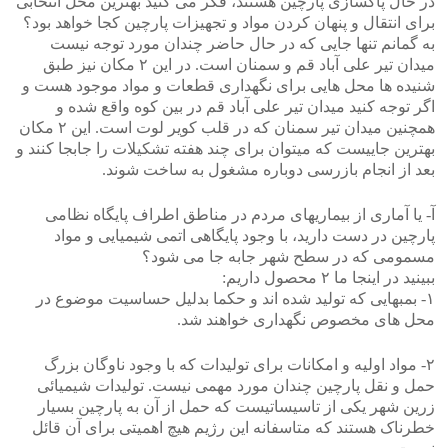
در حال پاکسازی پارچین هستند، فکر می کنید بهترین محل انتخابی
برای انتقال و پنهان کردن مواد و تجهیزات پارچین کجا خواهد بود؟
به گمانم تنها جایی که در حال حاضر چندان مورد توجه نیست
میدان تیر علی آباد قم و سمنان است. در این ۲ مکان نیز طبق
شنیده ها محل هایی برای نگهداری قطعات و مواد موجود هست و
اگر توجه کنید میدان تیر علی آباد قم در بین کوه واقع شده و
همچنین میدان تیر سمنان که در قلب کویر لوت است. این ۲ مکان
بهترین جاییست که میتوان برای چند هفته تشکیلات را جابجا کنند و
بعد از انجام بازرسی دوباره مشغول به ساخت شوند.
آ- یا آماری از بیماریهای مردم در مناطق اطراف پایگاه نظامی
پارچین در دست دارید، با وجود پایگاهی اتمی شیمیایی و مواد
مسمومی که در سطح شهر جابه جا می شود؟
ببینید در اینجا ما ۲ محصول داریم:
۱- بمبهایی که تولید شده اند و حکما بدلیل حساسیت موضوع در
محل های مخصوص نگهداری خواهند شد.
۲- مواد اولیه و امکانات برای تولیدات که با وجود ناوگان بزرگ
حمل و نقل پارچین چندان مورد مهمی نیست. تولیدات شیمیائی
زرین شهر یکی از تاسیساتیست که حمل از آن به پارچین بسیار
خطرناک هستند که متاسفانه این رژیم هیچ اهمیتی برای آن قائل