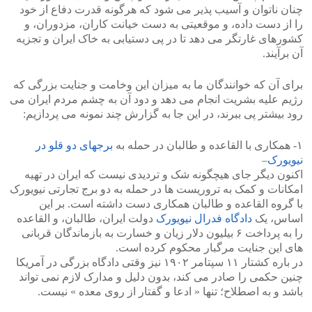
چنان ناتوان و آسیب پذیر می شود که هرگونه قدرت دفاع از خود
را از دست داده، و موقعیتی به دست خیانت کاران، مزدوران، و
کشورهای غارتگر می دهد تا در پی دستیابی به خاک ایران و تجزیه
آن برآیند.
برای آن که خوانندگان ما به میزان این وخامت و جنایت بزرگی که
رژیم علیه بشریت انجام می دهد و دود آن به چشم مردم ایران می
رود بیشتر پی ببرند، در این جا به گزارش چند نمونه می پردازیم:
۱- همکاری با القاعده و طالبان در حمله به
برجهای دو قلو در
نیویورک
–
اکنون دیگر جای هیچگونه شک و تردیدی نیست که ایران در تهیه
امکانات و کمک به تروریست ها در حمله به دو برج تجارتی نیویورک
با گروه القاعده و طالبان همکاری دست داشته است. بر این
اساس، یک
دادگاه فدرال نیویورک
دولت ایران، طالبان، و القاعده
را به پرداخت ۶ بیلیون دلار زیان و خسارت به بازماندگان قربانی
های این جنایت مرگبار محکوم کرده است.
در باره کشتار ۱۱ سپتامر ۱۹۰۲ نیز وقتی دادگاه بزرگی در آمریکا
چنین حکمی را صادر می کند، بدون دلیل و مدارک لازم نمی تواند
باشد و به اصطلاح؛ تنها « ادعا و گفتار از روی معده » نیست.