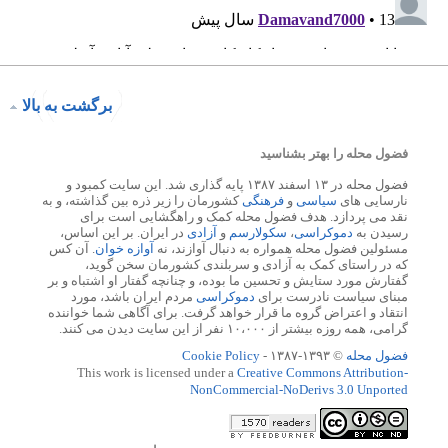
برگشت به بالا
فضول محله را بهتر بشناسید
فضول محله در ۱۳ اسفند ۱۳۸۷ پایه گذاری شد. این سایت کمبود و
نارسایی های
سیاسی
و
فرهنگی
کشورمان را زیر ذره بین گذاشته، و به
نقد می پردازد. هدف فضول محله کمک و راهگشایی است برای
رسیدن به
دموکراسی
،
سکولارسم
و
آزادی
در ایران. بر این اساس،
مسئولین فضول محله همواره به دنبال آوازند، نه
آوازه خوان
. آن کس
که در راستای کمک به آزادی و سربلندی کشورمان سخن گوید،
گفتارش مورد ستایش و تحسین ما بوده، و چنانچه گفتار او اشتباه و بر
مبنای سیاست نادرست برای
دموکراسی
مردم ایران باشد، مورد
انتقاد و اعتراض گروه ما قرار خواهد گرفت. برای آگاهی شما خواننده
گرامی، همه روزه بیشتر از ۱۰،۰۰۰ نفر از این سایت دیدن می کنند.
فضول محله
© ۱۳۹۳-۱۳۸۷ -
Cookie Policy
This work is licensed under a
Creative Commons Attribution-
NonCommercial-NoDerivs 3.0 Unported