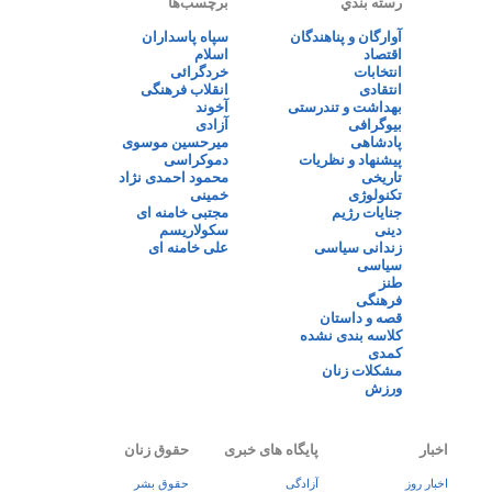
رسته بندي
برچسب‌ها
آوارگان و پناهندگان
سپاه پاسداران
اقتصاد
اسلام
انتخابات
خردگرائی
انتقادی
انقلاب فرهنگی
بهداشت و تندرستی
آخوند
بیوگرافی
آزادی
پادشاهی
میرحسین موسوی
پیشنهاد و نظریات
دموکراسی
تاریخی
محمود احمدی نژاد
تکنولوژی
خمینی
جنایات رژیم
مجتبی خامنه ای
دینی
سکولاریسم
زندانی سیاسی
علی خامنه ای
سیاسی
طنز
فرهنگی
قصه و داستان
کلاسه بندی نشده
کمدی
مشکلات زنان
ورزش
اخبار
پایگاه های خبری
حقوق زنان
اخبار روز
آزادگی
حقوق بشر