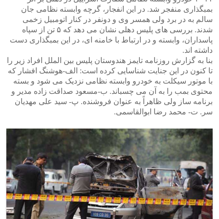
بمبگذاری منفجر شد. در این انفجار، گرچه وابسته نظامی جان
سالم به در برد ولی همسر وی و دونفر در کنار اتومبیل زخمی
شدند. بررسی های پلیس دهلی نشان می دهد که ۵ تن از سپاه
پاسداران، وابسته و در ارتباط با خامنه ای، در این بمبگذاری دست
داشته اند.
بنا به گزارش روزنامه تایمز هندوستان پلیس بین الملل افراد زیر را
تا کنون در این جنایت شناسایی کرده است: الف-هوشنگ افشار که
با موتور سیکلت به خودرو وابسته نظامی نزدیک می شود و بسته
محتوی بمب را به آن می چسباند. ب-مسعود صداقت زاده مدیر و
برنامه ساز ولی ظاهراً به عنوان فروشنده. پ- سید علی مهدیان
سر. ت- محمد رضا ابوالقاسمی.