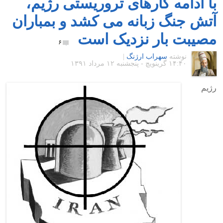
با ادامه کارهای تروریستی رژیم،
آتش جنگ زبانه می کشد و بمباران
مصیبت بار نزدیک است
۶
نوشته
سهراب ارژنگ
|
۱۴:۴۰ گرينويچ - پنجشنبه ۱۲ مرداد ۱۳۹۱
رژیم