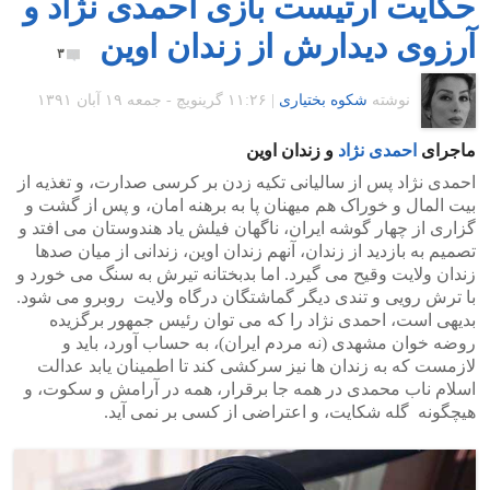
حکایت آرتیست بازی احمدی نژاد و
آرزوی دیدارش از زندان اوین
۳
نوشته
شکوه بختیاری
|
۱۱:۲۶ گرينويچ - جمعه ۱۹ آبان ۱۳۹۱
ماجرای
احمدی نژاد
و زندان اوین
احمدی نژاد پس از سالیانی تکیه زدن بر کرسی صدارت، و تغذیه از
بیت المال و خوراک هم میهنان پا به برهنه امان، و پس از گشت و
گزاری از چهار گوشه ایران، ناگهان فیلش یاد هندوستان می افتد و
تصمیم به بازدید از زندان، آنهم زندان اوین، زندانی از میان صدها
زندان ولایت وقیح می گیرد. اما بدبختانه تیرش به سنگ می خورد و
با ترش رویی و تندی دیگر گماشتگان درگاه ولایت روبرو می شود.
بدیهی است، احمدی نژاد را که می توان رئیس جمهور برگزیده
روضه خوان مشهدی (نه مردم ایران)، به حساب آورد، باید و
لازمست که به زندان ها نیز سرکشی کند تا اطمینان یابد عدالت
اسلام ناب محمدی در همه جا برقرار، همه در آرامش و سکوت، و
هیچگونه گله شکایت، و اعتراضی از کسی بر نمی آید.