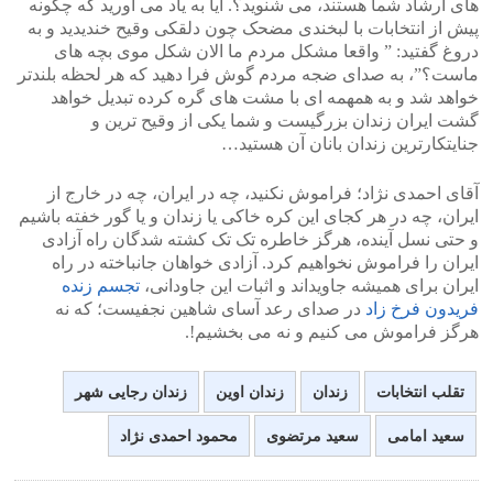
های ارشاد شما هستند، می شنوید؟. آیا به یاد می آورید که چگونه
پیش از انتخابات با لبخندی مضحک چون دلقکی وقیح خندیدید و به
دروغ گفتید: ” واقعا مشکل مردم ما الان شکل موی بچه های
ماست؟”، به صدای ضجه مردم گوش فرا دهید که هر لحظه بلندتر
خواهد شد و به همهمه ای با مشت های گره کرده تبدیل خواهد
گشت ایران زندان بزرگیست و شما یکی از وقیح ترین و
جنایتکارترین زندان بانان آن هستید…
آقای احمدی نژاد؛ فراموش نکنید، چه در ایران، چه در خارج از
ایران، چه در هر کجای این کره خاکی یا زندان و یا گور خفته باشیم
و حتی نسل آینده، هرگز خاطره تک تک کشته شدگان راه آزادی
ایران را فراموش نخواهیم کرد. آزادی خواهان جانباخته در راه
ایران برای همیشه جاویداند و اثبات این جاودانی،
تجسم زنده
فریدون فرخ زاد
در صدای رعد آسای شاهین نجفیست؛ که نه
هرگز فراموش می کنیم و نه می بخشیم!.
تقلب انتخابات
زندان
زندان اوین
زندان رجایی شهر
سعید امامی
سعید مرتضوی
محمود احمدی نژاد