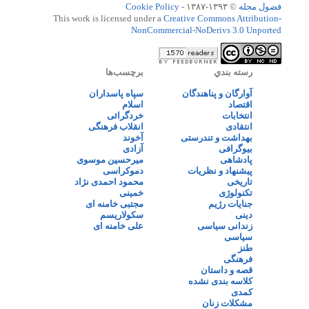
فضول محله
© ۱۳۹۳-۱۳۸۷ -
Cookie Policy
This work is licensed under a
Creative Commons Attribution-
NonCommercial-NoDerivs 3.0 Unported
رسته بندي
برچسب‌ها
آوارگان و پناهندگان
سپاه پاسداران
اقتصاد
اسلام
انتخابات
خردگرائی
انتقادی
انقلاب فرهنگی
بهداشت و تندرستی
آخوند
بیوگرافی
آزادی
پادشاهی
میرحسین موسوی
پیشنهاد و نظریات
دموکراسی
تاریخی
محمود احمدی نژاد
تکنولوژی
خمینی
جنایات رژیم
مجتبی خامنه ای
دینی
سکولاریسم
زندانی سیاسی
علی خامنه ای
سیاسی
طنز
فرهنگی
قصه و داستان
کلاسه بندی نشده
کمدی
مشکلات زنان