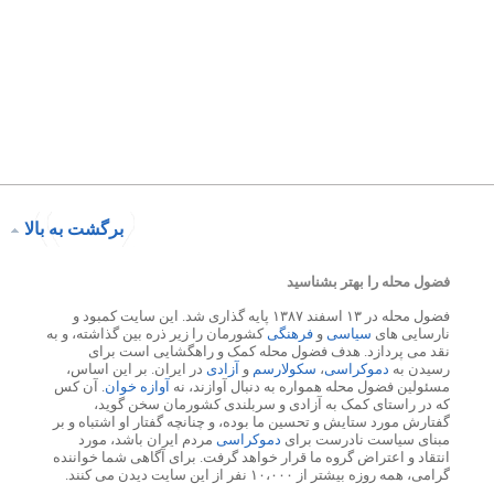
برگشت به بالا
فضول محله را بهتر بشناسید
فضول محله در ۱۳ اسفند ۱۳۸۷ پایه گذاری شد. این سایت کمبود و
نارسایی های
سیاسی
و
فرهنگی
کشورمان را زیر ذره بین گذاشته، و به
نقد می پردازد. هدف فضول محله کمک و راهگشایی است برای
رسیدن به
دموکراسی
،
سکولارسم
و
آزادی
در ایران. بر این اساس،
مسئولین فضول محله همواره به دنبال آوازند، نه
آوازه خوان
. آن کس
که در راستای کمک به آزادی و سربلندی کشورمان سخن گوید،
گفتارش مورد ستایش و تحسین ما بوده، و چنانچه گفتار او اشتباه و بر
مبنای سیاست نادرست برای
دموکراسی
مردم ایران باشد، مورد
انتقاد و اعتراض گروه ما قرار خواهد گرفت. برای آگاهی شما خواننده
گرامی، همه روزه بیشتر از ۱۰،۰۰۰ نفر از این سایت دیدن می کنند.