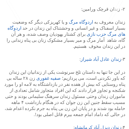
۲- زندان قرچک ورامین:
زندان معروف به
اردوگاه مرگ
و یا کهریزکی دیگر که وضعیت
بسیار اسفناک و غیر انسانی و وحشتناک این زندان در حد
اردوگاه
های مرگ حزب نازی
برای کشتار یهودیان وصف شده، و هر آن
>
<
گاه، شاهد آمار مرگ و میر بسیار مشکوک زنان بی پناه زندانی را
در این زندان مخوف هستیم.
۳-
زندان عادل آباد شیراز
:
در این جا تنها به داستان تلخ سرنوشت یکی از زندانیان این زندان
که باور نکردنی است، می پردازیم؛
صفیه غفوری
زن ۲۸ ساله بی
پناه روستایی که بیش از هفده نفر در بازداشتگاه به لامه او را مورد
شکنجه و تجاوز قرار دادند که این افراد متجاوز شامل تعدادی از
ماموران زندان وحتی مسئول زندان سرهنگ سلیمانی بودند و حتی
مسبب سقط جنین این زن جوان که در هنگام بازداشت ۴ ماهه
حامله بود شدند و در پایان این زن بی پناه به جرم نکرده اعدام شد،
در حالی که داماد امام جمعه بیرم قاتل اصلی بود!.
۴-
زندان دیزل آباد کرمانشاه
: