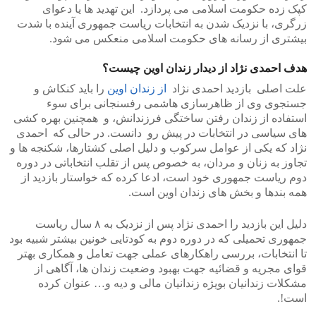
کپک زده حکومت اسلامی می پردازد. این تهدید ها یا دعوای
زرگری، با نزدیک شدن به انتخابات ریاست جمهوری آینده با شدت
بیشتری از رسانه های حکومت اسلامی منعکس می شود.
هدف احمدی نژاد از دیدار زندان اوین چیست؟
علت اصلی بازدید احمدی نژاد
از زندان اوین
را باید کنکاش و
جستجوی وی از ظاهرسازی هاشمی رفسنجانی برای سوء
استفاده از زندان رفتن ساختگی فرزندانش، و همچنین بهره کشی
های سیاسی در انتخابات در پیش رو دانست. در حالی که احمدی
نژاد که یکی از عوامل سرکوب و دلیل اصلی کشتارها، شکنجه ها و
تجاوز به زنان و مردان، به خصوص پس از تقلب انتخاباتی در دوره
دوم ریاست جمهوری خود است، ادعا کرده که خواستار بازدید از
همه بندها و بخش های زندان اوین است.
دلیل این بازدید را احمدی نژاد پس از نزدیک به ۸ سال ریاست
جمهوری تحمیلی که در دوره دوم به کودتایی خونین بیشتر شبیه بود
تا انتخابات، بررسی راهکارهای عملی جهت تعامل و همکاری بهتر
قوای مجریه و قضائیه جهت بهبود وضعیت زندان ها، آگاهی از
مشکلات زندانیان بویژه زندانیان مالی و دیه و… عنوان کرده
است!.