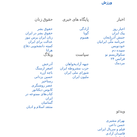
ورزش
اخبار
پایگاه های خبری
حقوق زنان
اخبار روز
آزادگی
حقوق بشر
پيک ايران
گویا
حقوق بشر در ایران
جنبش آذربایجان
همبوم
زنان ايران پرس نيوز
خبرنامه ملّی ایرانیان
عدالت برای ایران
خودنویس
کمیته دانشجویی دفاع
سپیده دم
هرانا
سیاست
وبلاگ
سکولاریسم نو
فرانس ۲۴
مردمک
جبهه آزادیخواهان
آذرخش
حزب مشروطه ایران
اصغر ارسنگ
شورای ملی ایران
باچه آزره
ملیون ایران
حسین یزدانی
رستاخیز
عضر روشنگری
کابوس دیکتاتور
کتاب‌های ممنوعه در
ایران
گمنامیان
منتقد اسلام و ادیان
ویدئو
بهرام مشیری
حسن داعی
فيلم و سريال ايرانی
قاصدان آزادی