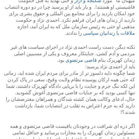
میهنان ما مورد
شکنجه و آزار
و حتی تهدید به قتل حکومت
فاشیستی او هستند!. و باز باید از او پرسید چرا در دو دوره انتصاب
خود امکان بازدید را برای مجامع بین المللی و حقوق بشری برای
بازدید از زندان های ایران فراهم نکرد. احمدی نژاد و حکومت
مذهبی او حتی به رئیس سازمان ملل که به ایران آمد، اجازه
ملاقات با زندانیان سیاسی
را ندادند.
نکته دیگر، دست راست احمدی نژاد در اجرای سیاست های غیر
مردمی و آدم کشی، جنایتکار معروف و یکی از مسببین اصلی
زندان کهریزک بنام
قاضی مرتضوی
بود.
باید از احمدی نژاد پرسید:
شما چگونه دایه دلسوز تر از مادر برای مردم ایران شده اید، زمانی
که حتی همه ارکان پوسیده نظام ولایت وقیح، سعی در پاک کردن
این لکه ننگ جرم و جنایت را با برپایی دادگاه کهریزک داشتند، شما
تنها کسی بودید که بر جنایات قاضی مرتضوی آغوش گشودید.
حال، ادعای وکالت همان کشته شدگان و همراهان معترضشان را
دارید که به جرم اعتراض به تقلب در انتصابات شما، بازداشت
شدند؟!
اگر ذره ای شرافت در وجودتان باقیست قاضی مرتضوی و همه
مسئولین زندان کهریزک را به مجازات برسانید و حداقل تمامی