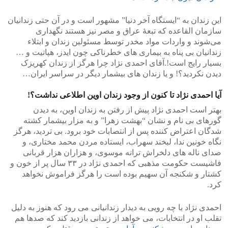
این زندان به “ایستگاه آخر دنیا” مشهور است و در آن حتی زندانیان
سازمان القاعده که تبعهٔ عراق و مصر نیز هستند نگهداری
می‌شوند و واردات مواد مخدر توسط مسئولین زندان و ابتلاء
زندانیان بی پناه به بیماری های خطرناکی چون ایدز، هپاتیت و …
بسیار رایج است!.آقای احمدی نژاد چرا هرگز از زندان کهریزک
دیدن نکردید؟! و یا زندان های بیشمار دیگر در سراسر ایران…
آیا احمدی نژاد تا کنون از وجود زندان اوین اطلاعی نداشت؟!
بهتر است احمدی نژاد پیش از رفتن به زندان اوین، به دیدن
گورهای بی نام و نشان “بهشت زهرا” و به مزار بیشمار کشته
شدگان اعتراض کننده پس از انتصابات خود برود. بی تردید، هرگز
نگاه خونین ندا، لبخند سهراب، ایستاده مردن محمد مختاری، و
صدای ناله های دلخراش ترانه موسوی، و هزاران هزار قربانی
فاشیست حکومت مذهبی که احمدی نژاد در ۳۳ سال پر از خون و
کشتار و شکنجه آن سهیم بوده است را هرگز فراموش نخواهد
کرد.
احمدی نژاد با چه رویی به دیدار زندانیانی می رود که هنوز به دلیل
تقلب او در انتخابات، می خواهد از زندانی بازدید کند که صدها هم