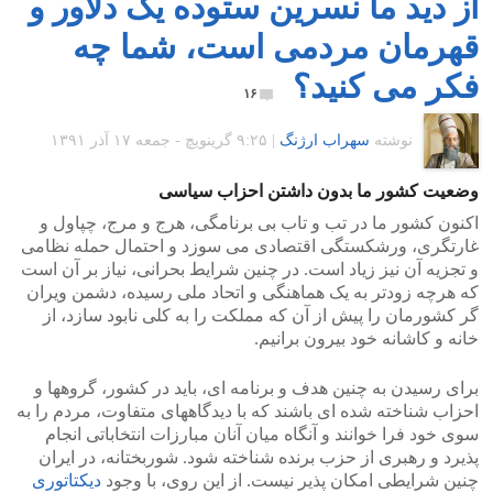
از دید ما نسرین ستوده یک دلاور و
قهرمان مردمی است، شما چه
فکر می کنید؟
۱۶
نوشته
سهراب ارژنگ
|
۹:۲۵ گرينويچ - جمعه ۱۷ آذر ۱۳۹۱
وضعیت کشور ما بدون داشتن احزاب سیاسی
اکنون کشور ما در تب و تاب بی برنامگی، هرج و مرج، چپاول و
غارتگری، ورشکستگی اقتصادی می سوزد و احتمال حمله نظامی
و تجزیه آن نیز زیاد است. در چنین شرایط بحرانی، نیاز بر آن است
که هرچه زودتر به یک هماهنگی و اتحاد ملی رسیده، دشمن ویران
گر کشورمان را پیش از آن که مملکت را به کلی نابود سازد، از
خانه و کاشانه خود بیرون برانیم.
برای رسیدن به چنین هدف و برنامه ای، باید در کشور، گروهها و
احزاب شناخته شده ای باشند که با دیدگاههای متفاوت، مردم را به
سوی خود فرا خوانند و آنگاه میان آنان مبارزات انتخاباتی انجام
پذیرد و رهبری از حزب برنده شناخته شود. شوربختانه، در ایران
چنین شرایطی امکان پذیر نیست. از این روی، با وجود
دیکتاتوری