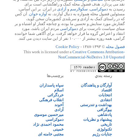
نقد می پردازد. هدف فضول محله کمک و راهگشایی است برای
رسیدن به
دموکراسی
،
سکولارسم
و
آزادی
در ایران. بر این اساس،
مسئولین فضول محله همواره به دنبال آوازند، نه
آوازه خوان
. آن کس
که در راستای کمک به آزادی و سربلندی کشورمان سخن گوید،
گفتارش مورد ستایش و تحسین ما بوده، و چنانچه گفتار او اشتباه و بر
مبنای سیاست نادرست برای
دموکراسی
مردم ایران باشد، مورد
انتقاد و اعتراض گروه ما قرار خواهد گرفت. برای آگاهی شما خواننده
گرامی، همه روزه بیشتر از ۱۰،۰۰۰ نفر از این سایت دیدن می کنند.
فضول محله
© ۱۳۹۳-۱۳۸۷ -
Cookie Policy
This work is licensed under a
Creative Commons Attribution-
NonCommercial-NoDerivs 3.0 Unported
رسته بندي
برچسب‌ها
آوارگان و پناهندگان
سپاه پاسداران
اقتصاد
اسلام
انتخابات
خردگرائی
انتقادی
انقلاب فرهنگی
بهداشت و تندرستی
آخوند
بیوگرافی
آزادی
پادشاهی
میرحسین موسوی
پیشنهاد و نظریات
دموکراسی
تاریخی
محمود احمدی نژاد
تکنولوژی
خمینی
جنایات رژیم
مجتبی خامنه ای