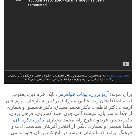
نسرین ستوده
به مناسبت شصتمین سال تصویب حقوق بشر و حقوق از دست
رفته مردم ایران، به ویژه کردها و زنان سخنرانی می کند.
برای نمونه؛
آریو برزن، یوتاب خواهرش
، بابک خرم دین، یعقوب
لیث، لطفعلیخان زند، عباس میرزا، امیرکبیر، ستارخان، یپرم خان
ارمنی، دکتر فاطمی، دکتر محمد مصدق، دکتر قاسملو، و شماری
از چکامه سرایان، نویسندگانی چون احمد کسروی، فرخی یزدی،
دکتر بختیار، فریدون فرخ زاد، محمد مختاری،
دکتر بادکوبه ای
،
هیلدا صدیقی و بسیاری دیگر، از افتخار آفرینان سیاست، ادب و
فرهنگ ایرانند که نامشان همیشه در تایخ کشورمان جاودانه می