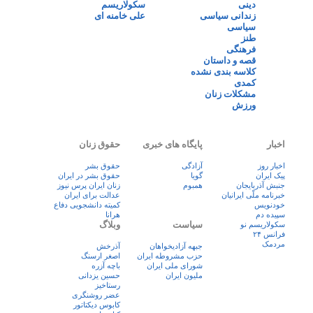
دینی
سکولاریسم
زندانی سیاسی
علی خامنه ای
سیاسی
طنز
فرهنگی
قصه و داستان
کلاسه بندی نشده
کمدی
مشکلات زنان
ورزش
اخبار
پایگاه های خبری
حقوق زنان
اخبار روز
آزادگی
حقوق بشر
پيک ايران
گویا
حقوق بشر در ایران
جنبش آذربایجان
همبوم
زنان ايران پرس نيوز
خبرنامه ملّی ایرانیان
عدالت برای ایران
خودنویس
کمیته دانشجویی دفاع
سپیده دم
هرانا
سیاست
وبلاگ
سکولاریسم نو
فرانس ۲۴
مردمک
جبهه آزادیخواهان
آذرخش
حزب مشروطه ایران
اصغر ارسنگ
شورای ملی ایران
باچه آزره
ملیون ایران
حسین یزدانی
رستاخیز
عضر روشنگری
کابوس دیکتاتور