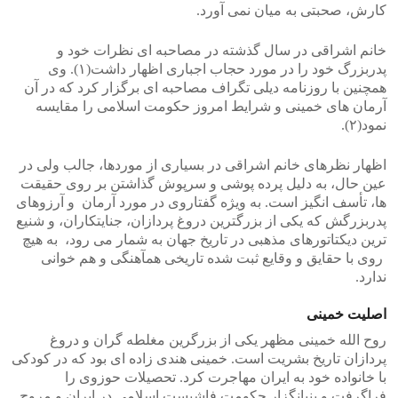
کارش، صحبتی به میان نمی آورد.
خانم اشراقی در سال گذشته در مصاحبه ای نظرات خود و
پدربزرگ خود را در مورد حجاب اجباری اظهار داشت(۱). وی
همچنین با روزنامه دیلی تگراف مصاحبه ای برگزار کرد که در آن
آرمان های خمینی و شرایط امروز حکومت اسلامی را مقایسه
نمود(۲).
اظهار نظرهای خانم اشراقی در بسیاری از موردها، جالب ولی در
عین حال، به دلیل پرده پوشی و سرپوش گذاشتن بر روی حقیقت
ها، تأسف انگیز است. به ویژه گفتاروی در مورد آرمان و آرزوهای
پدربزرگش که یکی از بزرگترین دروغ پردازان، جنایتکاران، و شنیع
ترین دیکتاتورهای مذهبی در تاریخ جهان به شمار می رود، به هیچ
روی با حقایق و وقایع ثبت شده تاریخی همآهنگی و هم خوانی
ندارد.
اصلیت خمینی
روح الله خمینی مظهر یکی از بزرگرین مغلطه گران و دروغ
پردازان تاریخ بشریت است. خمینی هندی زاده ای بود که در کودکی
با خانواده خود به ایران مهاجرت کرد. تحصیلات حوزوی را
فراگرفت و بنیانگزار حکومت فاشیست اسلامی در ایران و مروج