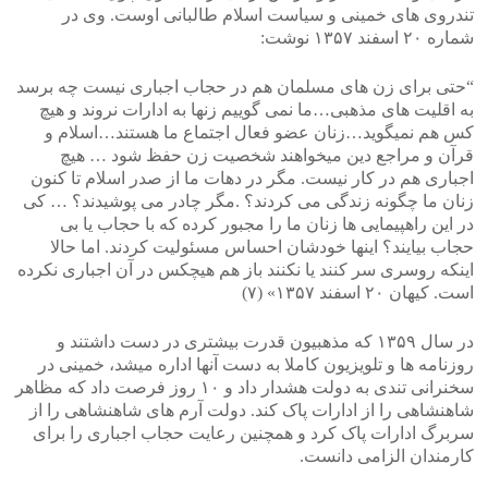
تندروی های خمینی و سیاست اسلام طالبانی اوست. وی در
شماره ۲۰ اسفند ۱۳۵۷ نوشت:
“حتی برای زن های مسلمان هم در حجاب اجباری نیست چه برسد
به اقلیت های مذهبی…ما نمی گوییم زنها به ادارات نروند و هیچ
کس هم نمیگوید…زنان عضو فعال اجتماع ما هستند…اسلام و
قرآن و مراجع دین میخواهند شخصیت زن حفظ شود … هیچ
اجباری هم در کار نیست. مگر در دهات ما از صدر اسلام تا کنون
زنان ما چگونه زندگی می کردند؟ .مگر چادر می پوشیدند؟ … کی
در این راهپیمایی ها زنان ما را مجبور کرده که با حجاب یا بی
حجاب بیایند؟ اینها خودشان احساس مسئولیت کردند. اما حالا
اینکه روسری سر کنند یا نکنند باز هم هیچکس در آن اجباری نکرده
است. کیهان ۲۰ اسفند ۱۳۵۷» (۷)
در سال ۱۳۵۹ که مذهبیون قدرت بیشتری در دست داشتند و
روزنامه ها و تلویزیون کاملا به دست آنها اداره میشد، خمینی در
سخنرانی تندی به دولت هشدار داد و ۱۰ روز فرصت داد که مظاهر
شاهنشاهی را از ادارات پاک کند. دولت آرم های شاهنشاهی را از
سربرگ ادارات پاک کرد و همچنین رعایت حجاب اجباری را برای
کارمندان الزامی دانست.