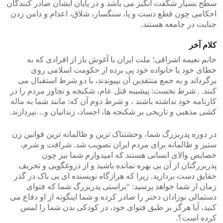
سطح بسیار شگفت انگیز می باشد و در پایان ایشان صادر کنندگان
احکامی چون قطع دست و پا، سنگسار، شلاق، اعدام و دامن زدن
جنایت در جامعه هستند.
کلام آخر
خانم نعیمه اشراقی؛ ملت ایران با آغوش باز از افرادی که به
خطای خود یا خانواده خود پی برده از حکومت اسلامی روی
برگرداند و به جمع منتقدین آن بپیوندند، با دو شرط استقبال می
کنند. . شرط نخست: پیشینه قتل عام، شکنجه و تجاوز مردم را در
کارنامه خود نداشته باشند ، و شرط دوم آن که: مانند شما به ماله
کشی مذهبی و تاریخی بر شکنجه ها، اجساد، زندانیان و…نپردازند.
در دوره پدربزرگ شما، وحشتناک ترین و ظالمانه ترین قوانین زن
ستیز و ظالمانه برای مردم ایران تصویب شد. شرافت و شرم،
خصایص والای انسانی هستند که امیدوارم شما نیز چون
پدربزرگتان از آن بی بهره نمانده باشید و از دروغگویی و تحریف
حقایق دست بردارید. زیرا که هرازگاه نویسنده ای بی باک در گذر
زمان از شما خواهد پرسید: “براستی پدربزرگ شما که فتوای
دستمالی نوزادان دختر را صادر کرده و شما اینگونه از او دفاع می
کنید، آیا هرگز بر طبق فتوای خود، در کودکی بدن شما را لمس
کرده است؟.