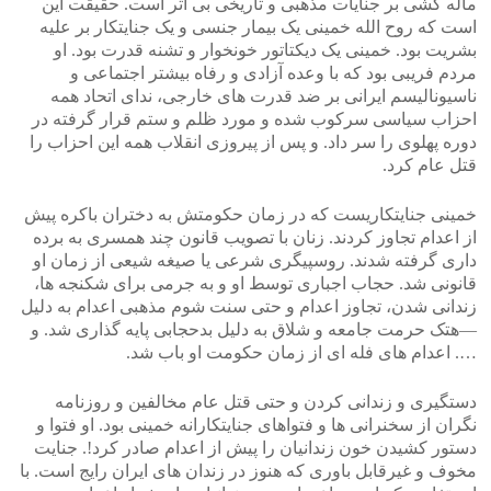
ماله کشی بر جنایات مذهبی و تاریخی بی اثر است. حقیقت این
است که روح الله خمینی یک بیمار جنسی و یک جنایتکار بر علیه
بشریت بود. خمینی یک دیکتاتور خونخوار و تشنه قدرت بود. او
مردم فریبی بود که با وعده آزادی و رفاه بیشتر اجتماعی و
ناسیونالیسم ایرانی بر ضد قدرت های خارجی، ندای اتحاد همه
احزاب سیاسی سرکوب شده و مورد ظلم و ستم قرار گرفته در
دوره پهلوی را سر داد. و پس از پیروزی انقلاب همه این احزاب را
قتل عام کرد.
خمینی جنایتکاریست که در زمان حکومتش به دختران باکره پیش
از اعدام تجاوز کردند. زنان با تصویب قانون چند همسری به برده
داری گرفته شدند. روسپیگری شرعی یا صیغه شیعی از زمان او
قانونی شد. حجاب اجباری توسط او و به جرمی برای شکنجه ها،
زندانی شدن، تجاوز اعدام و حتی سنت شوم مذهبی اعدام به دلیل
—هتک حرمت جامعه و شلاق به دلیل بدحجابی پایه گذاری شد. و
…. اعدام های فله ای از زمان حکومت او باب شد.
دستگیری و زندانی کردن و حتی قتل عام مخالفین و روزنامه
نگران از سخنرانی ها و فتواهای جنایتکارانه خمینی بود. او فتوا و
دستور کشیدن خون زندانیان را پیش از اعدام صادر کرد!. جنایت
مخوف و غیرقابل باوری که هنوز در زندان های ایران رایج است. با