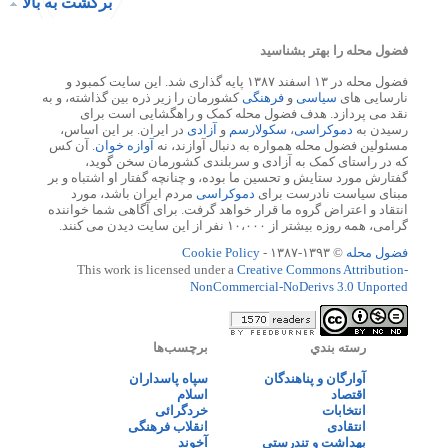
برگشت به بالا
فضول محله را بهتر بشناسید
فضول محله در ۱۳ اسفند ۱۳۸۷ پایه گذاری شد. این سایت کمبود و
نارسایی های
سیاسی
و
فرهنگی
کشورمان را زیر ذره بین گذاشته، و به
نقد می پردازد. هدف فضول محله کمک و راهگشایی است برای
رسیدن به
دموکراسی
،
سکولارسم
و
آزادی
در ایران. بر این اساس،
مسئولین فضول محله همواره به دنبال آوازند، نه
آوازه خوان
. آن کس
که در راستای کمک به آزادی و سربلندی کشورمان سخن گوید،
گفتارش مورد ستایش و تحسین ما بوده، و چنانچه گفتار او اشتباه و بر
مبنای سیاست نادرست برای
دموکراسی
مردم ایران باشد، مورد
انتقاد و اعتراض گروه ما قرار خواهد گرفت. برای آگاهی شما خواننده
گرامی، همه روزه بیشتر از ۱۰،۰۰۰ نفر از این سایت دیدن می کنند.
فضول محله
© ۱۳۹۳-۱۳۸۷ -
Cookie Policy
This work is licensed under a
Creative Commons Attribution-
NonCommercial-NoDerivs 3.0 Unported
رسته بندي
برچسب‌ها
آوارگان و پناهندگان
سپاه پاسداران
اقتصاد
اسلام
انتخابات
خردگرائی
انتقادی
انقلاب فرهنگی
بهداشت و تندرستی
آخوند