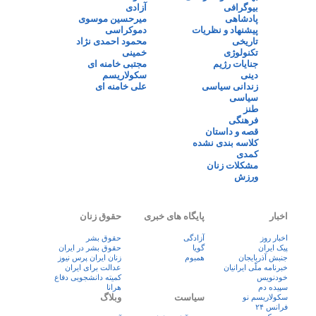
بیوگرافی
آزادی
پادشاهی
میرحسین موسوی
پیشنهاد و نظریات
دموکراسی
تاریخی
محمود احمدی نژاد
تکنولوژی
خمینی
جنایات رژیم
مجتبی خامنه ای
دینی
سکولاریسم
زندانی سیاسی
علی خامنه ای
سیاسی
طنز
فرهنگی
قصه و داستان
کلاسه بندی نشده
کمدی
مشکلات زنان
ورزش
اخبار
پایگاه های خبری
حقوق زنان
اخبار روز
آزادگی
حقوق بشر
پيک ايران
گویا
حقوق بشر در ایران
جنبش آذربایجان
همبوم
زنان ايران پرس نيوز
خبرنامه ملّی ایرانیان
عدالت برای ایران
خودنویس
کمیته دانشجویی دفاع
سپیده دم
هرانا
سیاست
وبلاگ
سکولاریسم نو
فرانس ۲۴