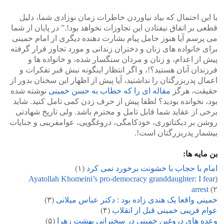
با این احتمال که بیاد نیاوردن خاطرات زمان نوزادی شما، دلیل
قطعی بر اتفاق نیفتادن این تجاوزات نخواهد بود!.” در پایان از شما
می پرسم آیا هنوز حامل پیام بشارت دهنده دیگری از امام خمینی
برای خانواده های زنان و دختران زندانی و مورد تجاوز قرار گرفته
پیش از اعدام، و زنان و مردان سنگسار شده، و خانواده ها و
فرزندان آنان هستید؟!، و اگر انتظار اینگونه نبش قبر تفکرات و
اعمال پدربزرگتان را نداشتید، آیا پیش از اظهار این سخنان بدور از
حقیقت، هرگز
مقاله ای را که خطاب به حسن خمینی
نوشته شده
بود، نخوانده بودید؟ لطفا پیش از حرف زدن کمی تامل کنید. شاید
برخی از عقاید شما قابل تامل و محترم باشد. ولی تاریخ شهادتی
روشن بر دیکتاتوری، خودکامگی، دروغگویی، عوامفریبی و جنایات
بیشمار پدربزرگتان است!.
بن مایه ها:
امام با حجاب با خشونت برخورد نمی کرد
(۱)
Ayatollah Khomeini’s pro-democracy granddaughter: I fear
(
arrest
(۲
خمینی واقعا یک هندی زاده بود : دکتر عباس میلانی
(۳)
عوام فریبی خمینی قبل از انقلاب
(۴)
وعده های دروغین خمینی در سخنرانی بهشت زهرا
(۵)