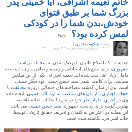
خانم نعیمه اشراقی، آیا خمینی پدر
بزرگ شما بر طبق فتوای
خودش،بدن شما را در کودکی
لمس کرده بود؟
۳۸
نوشته
شکوه بختیاری
|
۱۳:۱۰ گرينويچ - سه شنبه ۲۴ بهمن ۱۳۹۱
چندیست که اصلاح طلبان با نزدیک شدن به
انتخابات ریاست
جمهوری
، برای تبلیغ های انتخاباتی و زمینه و ظاهرسازی، دست به
دامان زنان اهل بیت شده اند. نعیمه اشراقی یکی از این مبلغین
سیاسی برای کاندیدا شدن سید حسن خمینی نوه دیگر خمینی
است. وی از سال گذشته مصاحبه های جنجالی درباره
مخالفت با
حجاب اجباری
و
آرمان های منتصب به آیت الله خمینی
، انجام داده.
وی در
آخرین اظهار نظر خود
در مورد انتخابات اعلام داشته،
بهترین گزینه برای ریاست جمهوری
سید حسن خمینی
می باشد.
این مقاله در اعتراض به کتمان و تحریف حقایق تاریخی توسط
خانم اشراقی، نگاشته شده است.