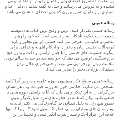
این تفاوت که امروز اعضای بدن زندانیان را پیش از اعدام بیرون
کشیده و به فروش می رسانند و حتی به گفته شاهدان دلیل اعدام
بسیاری از زندانیان همین بیرون کشیدن اعضای بدنشان می باشد.
رساله خمینی
رساله خمینی یکی از کثیف ترین و وقیح ترین کتاب های نوشته
شده به دست یک جنایتکار بیمار جنسی است که خود را رهبر
مذهبی و حکومتی معرفی می کند. خمینی قوانین تجاوز و پاره
کرده آلات جنسی زنان و دختران و احکام ابلهانه و خرافی برای
اینگونه خشونت های جنسی را با چنان آرامش و دقت و بدون هیچ
جرم سنگینی توضیح می دهد که خواننده صد در صد به سالم نبودن
سلامت روان این فرد پی می برد، او حتی فتوای حلال بودن
دستمالی نوزادان دختر را صادر می کند !.
رساله خمینی سطح فکر مذهبیون حوزه علمیه و دروس آنرا کاملا
مشخص می سازد، احکامی چون تجاوز به حیوانات و… هر انسان
خردگرایی را به این تفکر وامی دارد که آیا به راستی حوزه هایی با
جمعی طلبه بیکار که همه در حجره های مردانه با یکدیگر بدون
حضور هیچ زنی به دلیل نیفتادن در گناه زندگی می کنند، نباید به
تیمارستان های بیماران روانی خطرناک تبدیل شود؟! . زیرا که تنها
علاقه این افراد احکام بسیار نفرت انگیز فساد و فحشا در این