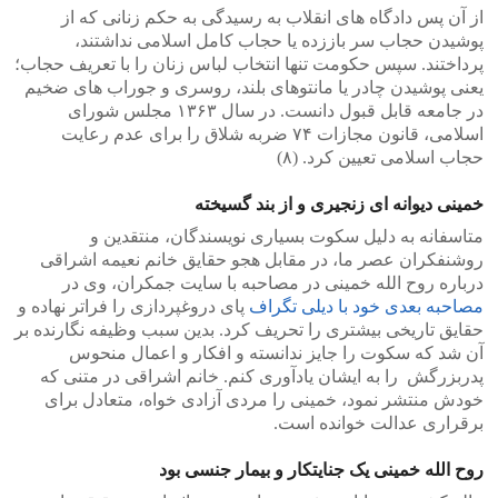
از آن پس دادگاه های انقلاب به رسیدگی به حکم زنانی که از
پوشیدن حجاب سر باززده یا حجاب کامل اسلامی نداشتند،
پرداختند. سپس حکومت تنها انتخاب لباس زنان را با تعریف حجاب؛
یعنی پوشیدن چادر یا مانتوهای بلند، روسری و جوراب های ضخیم
در جامعه قابل قبول دانست. در سال ۱۳۶۳ مجلس شورای
اسلامی، قانون مجازات ۷۴ ضربه شلاق را برای عدم رعایت
حجاب اسلامی تعیین کرد. (۸)
خمینی دیوانه ای زنجیری و از بند گسیخته
متاسفانه به دلیل سکوت بسیاری نویسندگان، منتقدین و
روشنفکران عصر ما، در مقابل هجو حقایق خانم نعیمه اشراقی
درباره روح الله خمینی در مصاحبه با سایت جمکران، وی در
مصاحبه بعدی خود با دیلی تگراف
پای دروغپردازی را فراتر نهاده و
حقایق تاریخی بیشتری را تحریف کرد. بدین سبب وظیفه نگارنده بر
آن شد که سکوت را جایز ندانسته و افکار و اعمال منحوس
پدربزرگش را به ایشان یادآوری کنم. خانم اشراقی در متنی که
خودش منتشر نمود، خمینی را مردی آزادی خواه، متعادل برای
برقراری عدالت خوانده است.
روح الله خمینی یک جنایتکار و بیمار جنسی بود