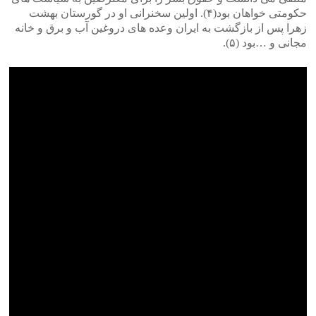
حکومتی خواهان بود(۴). اولین سخنرانی او در گورستان بهشت
زهرا پس از بازگشت به ایران وعده های دروغین آب و برق و خانه
مجانی و …بود (۵).