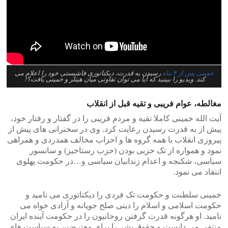
خمینی پس از ۴ ماه
رسیدن به قدرت، دیکتاتوری فاشیستی خود را اعلام می
کند. ویدیو را ببینید که آیا می توان تفاوتی میان هیتلر و خمینی یافت؟!.
مغالطه، عوام فریبی و تقیه قبل از انقلاب
آیت الله خمینی کاملا تقیه و مردم فریبی را در گفتار و رفتار خود،
پیش از به قدرت رسیدن رعایت کرد. وی در سخنرانی های پیش از
پیروزی انقلاب با همه گروه ها و احزاب مخالف همدردی و همراهی
نمود و همواره از تک حزبی بودن (حزب رستاخیز) و سانسور
سیاسی، شکنجه و اعدام زندانیان سیاسی و…در حکومت پهلوی
انتقاد می نمود.
خمینی سلطنت و حکومت تک فردی را دیکتاتوری می نامید و
حکومت اسلامی و اسلام را دینی صلح جویانه و آزادی خواه می
نامید. او هرگونه قدرت گرفتن روحانیون را در حکومت آینده ایران
منتفی می دانست و حقوق بشر را برای معترضین به سیاست های