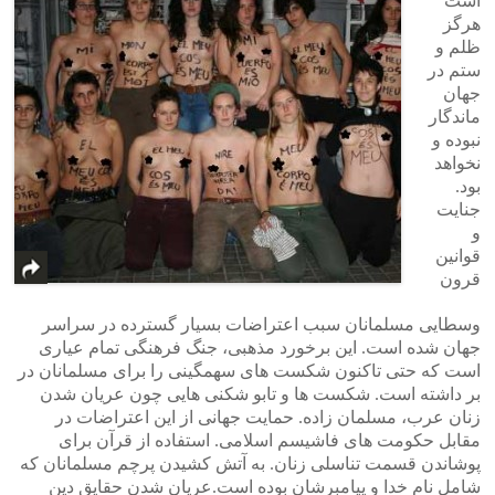
است
هرگز
ظلم و
ستم در
جهان
ماندگار
نبوده و
نخواهد
بود.
جنایت
و
قوانین
قرون
وسطایی مسلمانان سبب اعتراضات بسیار گسترده در سراسر
جهان شده است. این برخورد مذهبی، جنگ فرهنگی تمام عیاری
است که حتی تاکنون شکست های سهمگینی را برای مسلمانان در
بر داشته است. شکست ها و تابو شکنی هایی چون عریان شدن
زنان عرب، مسلمان زاده. حمایت جهانی از این اعتراضات در
مقابل حکومت های فاشیسم اسلامی. استفاده از قرآن برای
پوشاندن قسمت تناسلی زنان. به آتش کشیدن پرچم مسلمانان که
شامل نام خدا و پیامبرشان بوده است.عریان شدن حقایق دین