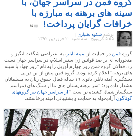
گروه فمن در سراسر جهان، با
سینه های برهنه به مبارزه با
خرافات گرایان پرداخت!
۶۵
نوشته
شکوه بختیاری
|
۵:۵۵ گرينويچ - سه شنبه ۲۰ فروردین ۱۳۹۲
گروه
فمن
در حمایت از ا
مینه تایلر
، به اعتراضی شگفت انگیز و
متحورانه ای بر ضد قوانین زن ستیز اسلام، در سراسر جهان دست
زد. فعالان گروه فمن روز چهارم آوریل را به نام “روز جهاد با سینه
های برهنه” اعلام کرده بودند. گروه فمن پیش از این در پی
دستگیری آمنه تایلر، بانوی ۱۹ ساله فعال حقوق زنان به مسلمانان
هشدار داده بود؛ “سر برهنه پستان های ما از سنگ های (مراسم
سنگسار شما)، کشنده تر است.”
از سراسر جهان نیز گروههای
گوناگون
آزادیخواه به حمایت و پشتیبانی امینه برخاستند.