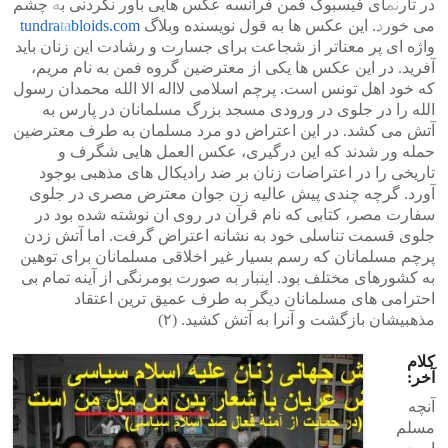
در تارنمای فیسبوک فمن فرانسه عکس هایی باور نکردنی به چشم
می خورد. این عکس ها به قول نویسنده وبلاگ
tundratabloids.com
واژه ای پر معناتر از شجاعت برای جسارت و رشادت این زنان باید
آفرید. در این عکس ها یکی از معترضین گروه فمن به نام مریم،
>
<
که خود اهل تونس است. پرچم اسلامی لااله الا الله محمدان رسول
الله را در جلوی در ورودی مسجد بزرگ مسلمانان در پارس به
آتش می کشد. در این اعتراض دو مرد مسلمان به طرف معترضین
حمله ور شدند که این درگیری، عکس العمل هایی شگرف و
تاریخی را در اعتراضات زنان بر ضد رادیکال های مذهبی بوجود
آورد. گرچه چندی پیش عالیه زن جوان معترض مصری در جلوی
سفارت مصر، کتابی که نام قرآن در روی ان نوشته شده بود در
جلوی قسمت تناسلی خود به نشانه اعتراض گرفت. اما آتش زدن
پرچم مسلمانان که رسم بسیار غیر اخلاقی مسلمانان برای توهین
به کشورهای مختلف بود. اینبار به صورت بومرنگی از آینه تمام بی
احترامی های مسلمانان دیگر به طرف عمیق ترین اعتقاد
مذهبیشان بازگشت و آنرا به آتش کشید. (۲)
کلام
آخر:
آنچه
مسلم