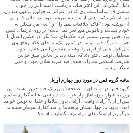
دلیل گستردگی این اعتراضات بازداشت امینه تایلر زن جوان
تونسى ١۹ ساله است. وی که در اعتراض به قوانین مذهبی ضد زن
دین اسلام عکس هایی از بدن نیمه برهنه خود ، در حالى که روى
آن نوشته بود ؛ “فاک اخلاقیات شما را ” و ” بدن من متعلق به
خودم میباشد و ناموس هیچ کس نمی باشد” بر روى تارنمای فیس
بوک فمن تونس منتشر کرد. هکرهای اسلامگرا در عکس العمل با
حمله به برگه فمن تونس در فیس بوک، به جای عکس های وی
نقل قول هایی از قرآن را نوشتند. همچنین المى عادل، آخوند
مسلمان تونسی فتوا داد که امینه باید بر اساس طبق قوانین
شریعت اسلامى مجازات شده، صد ضربه شلاق بخورد و حتى
سنگسار شود.
بیانیه گروه فمن در مورد روز چهارم آوریل
گروه فمن در بیانیه ای در صفحه فیس بوک خود چنین نوشت؛ این
روز به عنوان روز، آغاز بهار عرب جدید واقعی نشانه گذاری شده و
پس از آن،” آزادی واقعی، آزادی بدون ملاها و خلفا، به تونس خواهد
آمد!، جاوید باد جهاد پستان برهنه ها بر ضد کفار!. سرهای سینه ما
مرگبارتر از سنگ های مراسم سنگسارشماست!.