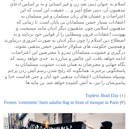
اسلام به عنوان دینی ضد زن و غیر انسانی و نه بر اساس ادعای
مذهبیون آن، دینی صلح آمیز و…. حقیقت این است که این
اعتراضات و عصیان های زنان مسلمان و غیر مسلمان به
اعتقادات بسیار خشن مسلمانان بی پایان است. تا زمانی که
مذهبیون اسلامی چون مذهبیون دیگر ادیان مانند مسیحیت و
یهودیت اعتقادات قرون وسطایی را از قوانین خود نزدایند و به
اصطلاح دین اسلام را چون دیگر ادیان به صورت امروزی درنیآورند
و همچنین حکومت های سکولار جانشین خشن مذهبی نشوند،
درگیری و خشونت مسلمانان تندرو با معترضین این اعتراضات
ادامه خواهد یافت. این چالش و مبارزه به حدی خواهد رسید که
نگاه جهانی و معترضان به همان شدت خشونت مسلمانان به
پاسخگویی برخیزند. همانگونه که رایج شدن رسم آتش زدن پرچم
بوسیله مسلمانان، اعتقادات مذهبی خود آنان و حتی قداست خدا و
پیامبرشان را نیز، به آتش کشیده خواهد شد. بن مایه ها:
Topless Jihad Day
(۱)
Femen ‘extremists’ burn salafist flag in front of mosque in Paris
(۲)