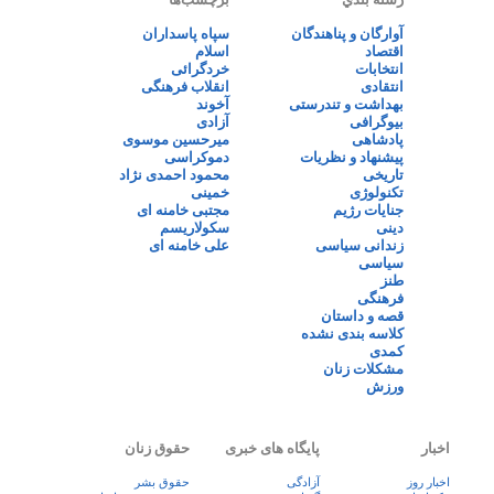
آوارگان و پناهندگان
سپاه پاسداران
اقتصاد
اسلام
انتخابات
خردگرائی
انتقادی
انقلاب فرهنگی
بهداشت و تندرستی
آخوند
بیوگرافی
آزادی
پادشاهی
میرحسین موسوی
پیشنهاد و نظریات
دموکراسی
تاریخی
محمود احمدی نژاد
تکنولوژی
خمینی
جنایات رژیم
مجتبی خامنه ای
دینی
سکولاریسم
زندانی سیاسی
علی خامنه ای
سیاسی
طنز
فرهنگی
قصه و داستان
کلاسه بندی نشده
کمدی
مشکلات زنان
ورزش
اخبار
پایگاه های خبری
حقوق زنان
اخبار روز
آزادگی
حقوق بشر