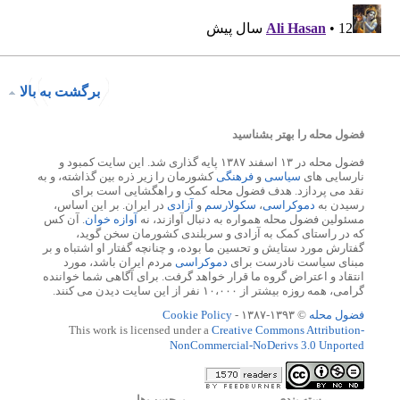
برگشت به بالا
فضول محله را بهتر بشناسید
فضول محله در ۱۳ اسفند ۱۳۸۷ پایه گذاری شد. این سایت کمبود و
نارسایی های
سیاسی
و
فرهنگی
کشورمان را زیر ذره بین گذاشته، و به
نقد می پردازد. هدف فضول محله کمک و راهگشایی است برای
رسیدن به
دموکراسی
،
سکولارسم
و
آزادی
در ایران. بر این اساس،
مسئولین فضول محله همواره به دنبال آوازند، نه
آوازه خوان
. آن کس
که در راستای کمک به آزادی و سربلندی کشورمان سخن گوید،
گفتارش مورد ستایش و تحسین ما بوده، و چنانچه گفتار او اشتباه و بر
مبنای سیاست نادرست برای
دموکراسی
مردم ایران باشد، مورد
انتقاد و اعتراض گروه ما قرار خواهد گرفت. برای آگاهی شما خواننده
گرامی، همه روزه بیشتر از ۱۰،۰۰۰ نفر از این سایت دیدن می کنند.
فضول محله
© ۱۳۹۳-۱۳۸۷ -
Cookie Policy
This work is licensed under a
Creative Commons Attribution-
NonCommercial-NoDerivs 3.0 Unported
رسته بندي
برچسب‌ها