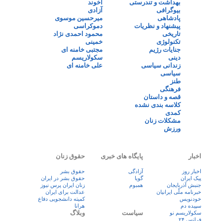
بهداشت و تندرستی
آخوند
بیوگرافی
آزادی
پادشاهی
میرحسین موسوی
پیشنهاد و نظریات
دموکراسی
تاریخی
محمود احمدی نژاد
تکنولوژی
خمینی
جنایات رژیم
مجتبی خامنه ای
دینی
سکولاریسم
زندانی سیاسی
علی خامنه ای
سیاسی
طنز
فرهنگی
قصه و داستان
کلاسه بندی نشده
کمدی
مشکلات زنان
ورزش
اخبار
پایگاه های خبری
حقوق زنان
اخبار روز
آزادگی
حقوق بشر
پيک ايران
گویا
حقوق بشر در ایران
جنبش آذربایجان
همبوم
زنان ايران پرس نيوز
خبرنامه ملّی ایرانیان
عدالت برای ایران
خودنویس
کمیته دانشجویی دفاع
سپیده دم
هرانا
سیاست
وبلاگ
سکولاریسم نو
فرانس ۲۴