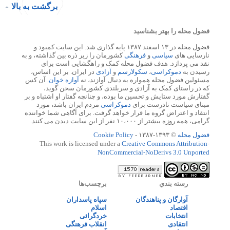
برگشت به بالا
فضول محله را بهتر بشناسید
فضول محله در ۱۳ اسفند ۱۳۸۷ پایه گذاری شد. این سایت کمبود و
نارسایی های
سیاسی
و
فرهنگی
کشورمان را زیر ذره بین گذاشته، و به
نقد می پردازد. هدف فضول محله کمک و راهگشایی است برای
رسیدن به
دموکراسی
،
سکولارسم
و
آزادی
در ایران. بر این اساس،
مسئولین فضول محله همواره به دنبال آوازند، نه
آوازه خوان
. آن کس
که در راستای کمک به آزادی و سربلندی کشورمان سخن گوید،
گفتارش مورد ستایش و تحسین ما بوده، و چنانچه گفتار او اشتباه و بر
مبنای سیاست نادرست برای
دموکراسی
مردم ایران باشد، مورد
انتقاد و اعتراض گروه ما قرار خواهد گرفت. برای آگاهی شما خواننده
گرامی، همه روزه بیشتر از ۱۰،۰۰۰ نفر از این سایت دیدن می کنند.
فضول محله
© ۱۳۹۳-۱۳۸۷ -
Cookie Policy
This work is licensed under a
Creative Commons Attribution-
NonCommercial-NoDerivs 3.0 Unported
رسته بندي
برچسب‌ها
آوارگان و پناهندگان
سپاه پاسداران
اقتصاد
اسلام
انتخابات
خردگرائی
انتقادی
انقلاب فرهنگی