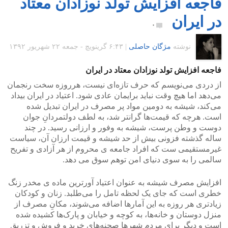
فاجعه افزایش تولد نوزادان معتاد
در ایران
۰
نوشته
مژگان حاصلی
|
۶:۴۳ گرينويچ - جمعه ۲۲ شهریور ۱۳۹۲
فاجعه افزایش تولد نوزادان معتاد در ایران
از دردی می‌نویسم که حرف تازه‌ا‌ی نیست، هرروزه سخت رنجمان
می‌دهد اما هیچ وقت نباید برایمان عادی شود. اعتیاد در ایران بیداد
می‌کند، شیشه به دومین مواد پر مصرف در ایران تبدیل شده
است. هرچه که قیمت‌ها گرانتر شد، به لطف دولتمردانِ جوان
دوست و وطن پرست، شیشه به وفور و ارزانی رسید. در چند
ساله گذشته فزونی بیش از حد شیشه و قیمت ارزان آن، سیاست
غیرمستقیمی‌ ‌ست که افراد جامعه ی محروم از هر آزادی و تفریح
سالمی را به سوی دنیای امن توهم سوق می دهد.
افزایش مصرف شیشه به عنوان اعتیاد آورترین ماده ی مخدر زنگ
خطری است که جای یک لحظه تامل را می‌طلبد. زنان و کودکان
زیادتری هر روزه به این آمار‌ها اضافه می‌شوند، مکانِ مصرف از
منزل دوستان و خانه‌ها، به کوچه‌ و خیابان‌ و پارک‌ها کشیده شده
است و دیگر برای مردم شهر‌ها صحنه‌های خرید و فروش و تزریق