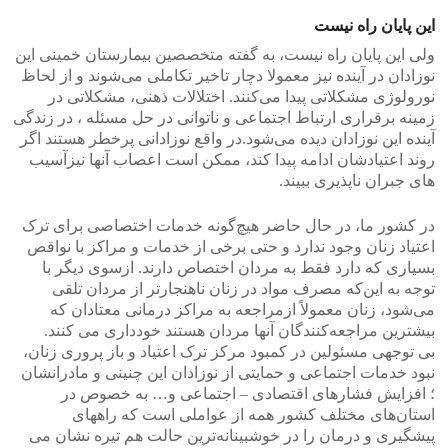
این پایان راه نیست
ولی این پایان راه نیست، به گفته متخصصین بیمارستان خمینی این
نوزادان در آینده نیز معمولا دچار تاخیر تکاملی می‌شوند و از لحاظ
نورولوژی مشکلاتی پیدا می‌کنند. اختلالات ذهنی، مشکلاتی در
زمینه برقراری ارتباط اجتماعی و ناتوانی در حل مسئله ، در زندگی
آینده این نوزادان دیده می‌شود.در واقع نوزادانی پرخطر هستند اگر
روند اعتیادشان ادامه پیدا کند، ممکن است اعصاب آنها نیزآسیب
های جبران ناپذیری ببیند.
در کشور ما، در حال حاضر هیچ‌گونه خدمات اختصاصی برای ترک
اعتیاد زنان وجود ندارد و حتی برخی از خدمات و مراکز با نواقص
بسیاری که دارد فقط به مردان اختصاص دارند. ازسوی دیگر با
توجه به این‌که مصرف مواد در زنان ناهنجارتر از مردان تلقی
می‌شود، زنان معمولاً ازمراجعه به مراکز درمانی معتادان که
بیشترین مراجعه‌کنندگان آنها مردان هستند خودداری می کنند.
بی‌ توجهی مسئولین در کمبود مرکز ترک اعتیاد و باز پروری زنان،
نبود خدمات اجتماعی و حمایتی از نوزادان این چنینی و مادرانشان
؛ افزایش فشار‌های اقتصادی – اجتماعی و… به خصوص در
استان‌های مختلف کشور همه از عواملی است که راههای‌
پیشگیری و درمان را در خوشبینانه‌ترین حالت هم تیره نشان می