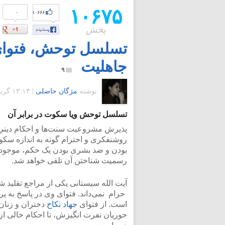
۱۰۶۷۵
۰
۱۰۶۶۶
پخش
تسلسل توحش، فتوای
جاهلیت
۹
نوشته
مژگان حاصلی
|
۱۳:۱۳ گرينويچ - یکشنبه ۱۴ مهر ۱۳۹۲
تسلسل توحش ویا سکوت در برابر آن
پذیرش مشروعیت سنت‌ها و احکام دینیِ، ب
روشنفکری و احترام گونه به اندازه سک
بودن و ضد بشری بودن یک حکم، موجودیت 
رسمیت شناختن آن تلقی‌ خواهد شد.
آیت الله سیستانی یکی از مراجع تقلید ش
حرام نمی‌داند. فتوای وی در پاسخ به 
است. از فتوای
جهاد نکاح
دختران و زنان
حوریان نفرت انگیزش، تا احکام خالی‌ ا