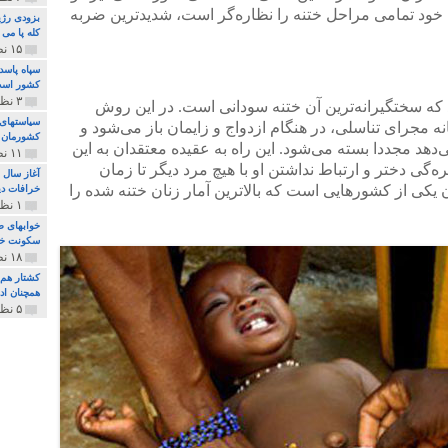
خود تمامی مراحل ختنه را نظاره‌گر است، شدیدترین ضربه
بزودی رژی
کله پا می
۱۵ نظر و ۳۲۷ پخش
سپاه پاسد
کشور اس
۳ نظر و ۱۶۲ پخش
که سختگیرانه‌ترین آن ختنه سودانی است. در این روش
سیاستهای 
 مجرای تناسلی،‌ در هنگام ازدواج و زایمان باز می‌شود و
کشورمان 
هد مجددا بسته می‌شود. این راه به عقیده معتقدان به این
۱۱ نظر و ۳۱۵ پخش
‌گی دختر و ارتباط نداشتن او با هیچ مرد دیگر تا زمان
آغاز سال 
یکی از کشورهایی است که بالاترین آمار زنان ختنه ‌شده را
خرافات دی
۱ نظر و ۷۴ پخش
خوابهای ط
سکونت خو
۱۸ نظر و ۸۹۷ پخش
کشتار هم م
همچنان ادا
۵ نظر و ۲۵۹ پخش