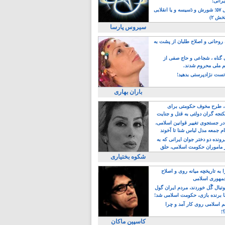
یرانی!
رویداد سال ۵۷؛ شورش و دَسیسه و یا انقلابی
خش ۲)
سیروس پارسا
روحانی و اصلاح طلبان از پشت به
ی گناه ، شجاعی و حاج صفی از
یم ملی محروم شدند.
ست نژادپرستی بدهید!
باران بهاری
طرح مخوف حکومتی برای
جه گران دولتی به قتل و جنایت
در جستجوی تغییر قوانین اسلامی،
ام جمعه مدل لباس شنا تا آخوند
مجنسگرا!
رونده دو دختر جوان ایرانی که به
 ماموران حکومت اسلامی، حلق
شکوه بختیاری
 به تاریخچه میانه روی و اصلاح
مهوری اسلامی
وتبال گًل خوردند، مردم ایران گول
ا برنده بازی، حکومت اسلامی شد!
م اسلامی روی کار آمد و چرا
؟!
کاسپین ماکان