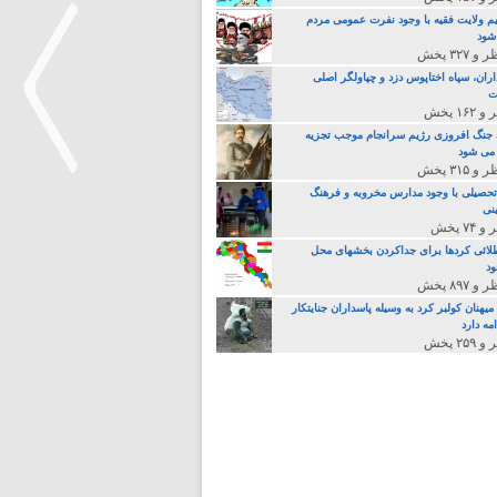
م ولایت فقیه با وجود نفرت عمومی مردم
 شود
اران، سپاه اختاپوس دزد و چپاولگر اصلی
ت
جنگ افروزی رژیم سرانجام موجب تجزیه
می شود
تحصیلی با وجود مدارس مخروبه و فرهنگ
نی
>
لائی کردها برای جداکردن بخشهای محل
د
یهنان کولبر کرد به وسیله پاسداران جنایتکار
مه دارد