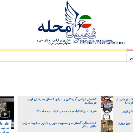
تلاش برای آزادی، دموکراسی و
THE PURSUIT OF FREEDOM,
سکولاریسم در ایران
DEMOCRACY & SECULARISM IN IRAN
ت
کشورمان، از
کشیش ایرانی آمریکایی را برای ۸ سال به زندان اوین
زیان؟
فرستادند
رِ وَزیر
شرکت درانتخابات، خدمت یا خیانت به ملت؟؟
ی، هیچ روزی
خشکسالی گسترده و مصیبت جبران ناپذیر سقوط سراب
آقای خام
طاق بستان
که توبه
سزای ج