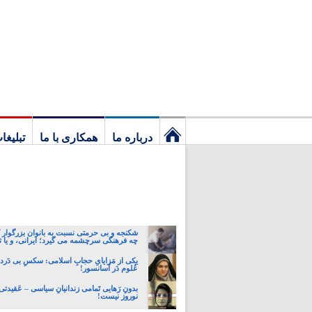
درباره ما
همکاری با ما
تبلیغا
نخستین
برگ
شکنجه و بی حرمتی نسبت به بانوان بزرگوار 
چه فرهنگی سرچشمه می گیرد؛ ایرانی، و یا تا
یکی از مَزایایِ حجابِ اسلامی: سکسِ بی دَردسَ
عُلوم دَر آسانسور!
بدونِ رَهایی تَمامی زندانیانِ سیاسی – عَقیدت
نوروز نیست!