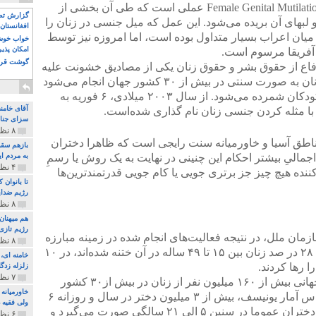
ناقص‌سازی جنسی زنان ( ختنه زنان ) Female Genital Mutilation عملی است که طی آن بخشی از
گزارش تصو
لبهای آن بریده می‌شود. این عمل که میل جنسی در زنان را
افغانستان 
 در میان اعراب بسیار متداول بوده است، اما امروزه نیز توسط
خواب خوش و
امکان پذی
آفریقا مرسوم است.
گوشت قرم
اع از حقوق بشر و حقوق زنان یکی از مصادیق خشونت علیه
زنان تلقی می‌شود. بریدن آلت تناسلی زنان به صورت سنتی در بیش از ۳۰ کشور جهان انجام می‌شود
و این عمل نقض حقوق اساسی زنان و کودکان شمرده می‌شود. از سال ۲۰۰۳ میلادی، ۶ فوریه به
آقای خامن
 با مثله کردن جنسی زنان نام گذاری شده‌است.
سزای جنای
۸ نظر و ۱۸۰ پخش
مناطق آسیا و خاورمیانه سنت رایجی است که ظاهرا دختران
بازهم سقو
اجمالیِ بیشتر احکام این چنینی در نهایت به یک روش یا رسمِ
به مردم ای
۴ نظر و ۹۷ پخش
نده هیچ چیز جز برتری جویی یا کام جویی قدرتمندترین‌ها
تا بانوان
رژیم ضدای
۸ نظر و ۸۹ پخش
هم میهنان
رژیم تازی 
ان ملل، در نتیجه فعالیت‌های انجام شده در زمینه مبارزه
۸ نظر و ۲۱۹ پخش
با ختنه زنان، تنها در سنگال، کشوری که ۲۸ در صد زنان بین ۱۵ تا ۴۹ ساله در آن ختنه شده‌اند، در ۱۰
زلزله زدگا
۷ نظر و ۲۱۰ پخش
طبق آخرین آمارهای سازمان بهداشت جهانی بیش از ۱۶۰ میلیون نفر از زنان در بیش از۳۰ کشور
خاورمیانه
آفریقایی و آسیایی ختنه می‌شوند. بر اساس آمار یونیسف، بیش از ٣ میلیون دختر در سال و روزانه ۶
ولی فقیه د
هزار دختر در جهان ختنه می‌شوند. ختنه دختران عموما در سنین ۵ الی ۲۱ سالگی صورت می‌گیرد و
۶ نظر و ۱۵۷ پخش