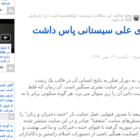
شماچه م
۸
۸۰
چنانچه این مقاله را پسندید، خواهشمند است آنرا بازپخش
فرمایید.
 علی سیستانی پاس داشت
تا بانوا
در تظاه
رژیم ضد
در قدرت
۸
۸۹
ه دوراز تفکر به نتایج انسانی‌ آن در قالب یک ژست
آقای خامن
وت در برابر جنایت بشری سنگین است. آن زمان که غلط
است، سزا
ذاتی آن را زیر سوال می برد، هر گونه سکوتی برابر با به
تواند باشد؟
بازهم سقوط
بهشت آخون
تا بانوان 
شرکت نکنن
یعه با صدور فتوایی عمل جنایت بار “ختنه دختران و زنان” را
قدرت باقی
پرسش‌های سایت “شفقنا” صادر و در این سایت منتشر شده
به کوری چش
 در سوریه گرفته تا فتوای ختنه دخترکان، و تداعی بهشت و
هرچه تمام
ز انسانیت همگی ناشی از دستورات اسلام راستین و دکانداران
برای خامنه