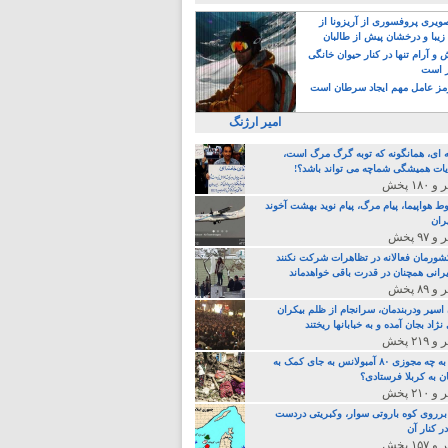
یری پروفسوری از آریزونا از
زیبا و درخشان پیش از طالبان
 آرام تنها در کنار حیوان خانگی
ر است
ز عامل مهم ایجاد سرطان است
امیر ارژنگ
ه ای، همانگونه که توبه گرگ مرگ است،
ات همیشگی شماچه می تواند باشد؟!
ط هواپیما، پیام مرگ، پیام نوید بهشت آخوند
ران
 کشورمان فعالانه در تظاهرات شرکت نکنند
رانی همچنان در قدرت باقی خواهدماند
 اسیر ودربندمان، سرانجام از ظلم بیکران
نژاد بجان آمده و به خبابانها ریختند
خامنه ای، به چه مجوزی ۸۰ آمبولانس به جای کمک به
ن به کربلا فرستادی؟
 برروی کوه باروتی سوار، وکبریتی دردست
ر کنار آن