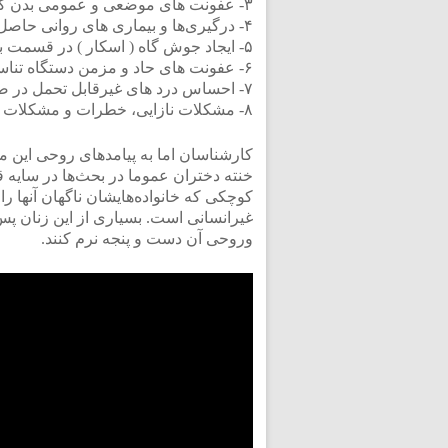
۳- عفونت هاى موضعى و عمومى بدن که اغلب به درمان هاى پزشکى احتیاج دارند.
۴- درگیرى‌ها و بیمارى هاى روانى حاصل از این امر.
۵- ایجاد جوش گاه ( اسکار ) در قسمت بریدگى‌ها با طول و گستردگى زیاد.
۶- عفونت هاى حاد و مزمن دستگاه تناسلى و ادرارى.
۷- احساس درد هاى غیرقابل تحمل در صورت قادر بودن به رابطه جنسى.
۸- مشکلات نازایى، خطرات و مشکلات ناشى از حاملگى و به خصوص زمان زایمان.
کارشناسان اما به پیامدهای روحی این مثل
خنته دختران عموما در بحث‌ها در سایه 
کوچکی که خانواده‌هایشان ناگهان آنها را ب
غیرانسانی است. بسیاری از این زنان پس
وروحی آن دست و پنجه نرم کنند.