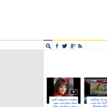
مشترک
جستجو
نه ای، همانگونه
شاهزاده رضا پهلوی اکنون
 گرگ مرگ است،
سمبل دموکراسی، میهن
نایات همیشگی
پرستی و تنها مبارز نجات