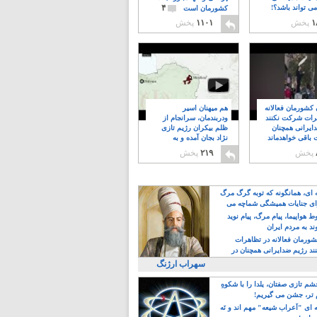
۴
ی تواند باشد؟!
کشورمان است
۱
پخش
۱۱۰۱
پخش
ن کشورمان فعالانه
هم میهنان اسیر
رات شرکت نکنند
ودربندمان، سرانجام از
ایرانی همچنان
ظلم بیکران رژیم تازی
 باقی خواهدماند
نژاد بجان آمده و به
۸
خبابانها ریختند
پخش
۲۱۹
پخش
ه ای، همانگونه که توبه گرگ مرگ
ی جنایات همیشگی شماچه می
!
 هواپیما، پیام مرگ، پیام نوید
د به مردم ایران
کشورمان فعالانه در تظاهرات
د رژیم ضدایرانی همچنان در
 خواهدماند
سهراب ارژنگ
م تازی صفتان، یلدا را با شکوهِ
 تر، جشن می گیریم!
 ای "اَعراب شیعه" مهم اند و نَه