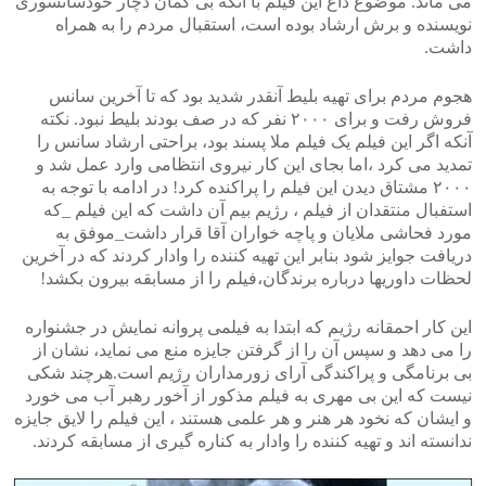
می ماند. موضوع داغ این فیلم با آنکه بی گمان دچار خودسانسوری
نویسنده و برش ارشاد بوده است، استقبال مردم را به همراه
داشت.
هجوم مردم برای تهیه بلیط آنقدر شدید بود که تا آخرین سانس
فروش رفت و برای ۲۰۰۰ نفر که در صف بودند بلیط نبود. نکته
آنکه اگر این فیلم یک فیلم ملا پسند بود، براحتی ارشاد سانس را
تمدید می کرد ،اما بجای این کار نیروی انتظامی وارد عمل شد و
۲۰۰۰ مشتاق دیدن این فیلم را پراکنده کرد! در ادامه با توجه به
استفبال منتقدان از فیلم ، رژیم بیم آن داشت که این فیلم _که
مورد فحاشی ملایان و پاچه خواران آقا قرار داشت_موفق به
دریافت جوایز شود بنابر این تهیه کننده را وادار کردند که در آخرین
لحظات داوریها درباره برندگان،فیلم را از مسابقه بیرون بکشد!
این کار احمقانه رژیم که ابتدا به فیلمی پروانه نمایش در جشنواره
را می دهد و سپس آن را از گرفتن جایزه منع می نماید، نشان از
بی برنامگی و پراکندگی آرای زورمداران رژیم است.هرچند شکی
نیست که این بی مهری به فیلم مذکور از آخور رهبر آب می خورد
و ایشان که نخود هر هنر و هر علمی هستند ، این فیلم را لایق جایزه
ندانسته اند و تهیه کننده را وادار به کناره گیری از مسابقه کردند.