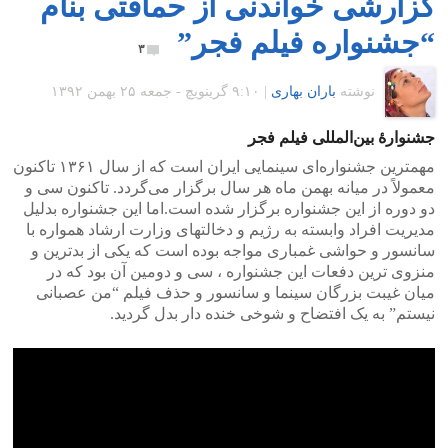
گزارشی خواندنی از حماقتی بنام
“جشنواره فیلم فجر”
۳
نوشته
باران بهاری
|
۹:۱۰ گرينويچ - جمعه ۲۵ بهمن ۱۳۹۲
جشنوارهٔ بین‌المللی فیلم فجر
مهمترین جشنواره‌ای سینمایی ایران است که از سال ۱۳۶۱ تاکنون
معمولاً در میانه بهمن ماه هر سال برگزار می‌گردد. تاکنون سی و
دو دوره از این جشنواره برگزار شده است.اما این جشنواره بدلیل
مدیریت افراد وابسته به رژیم و دخالتهای وزارت ارشاد همواره با
سانسور و حواشی غمباری مواجه بوده است که یکی از بدترین و
منزوی ترین دفعات این جشنواره ، سی و دومین آن بود که در
میان غیبت بزرگان سینما و سانسور و حذف فیلم “من عصبانی
نیستم” به یک افتضاح و شوخی خنده دار بدل گردید.