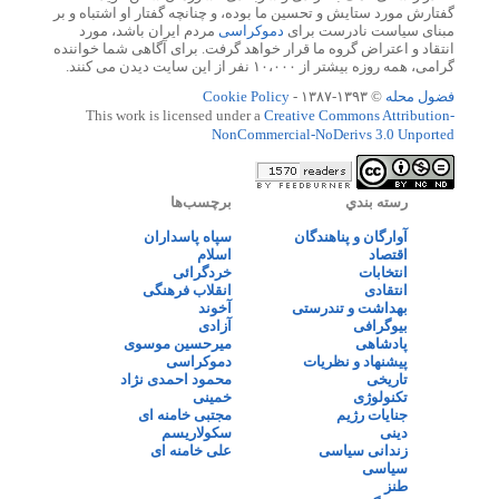
گفتارش مورد ستایش و تحسین ما بوده، و چنانچه گفتار او اشتباه و بر
مبنای سیاست نادرست برای
دموکراسی
مردم ایران باشد، مورد
انتقاد و اعتراض گروه ما قرار خواهد گرفت. برای آگاهی شما خواننده
گرامی، همه روزه بیشتر از ۱۰،۰۰۰ نفر از این سایت دیدن می کنند.
فضول محله
© ۱۳۹۳-۱۳۸۷ -
Cookie Policy
This work is licensed under a
Creative Commons Attribution-
NonCommercial-NoDerivs 3.0 Unported
رسته بندي
برچسب‌ها
آوارگان و پناهندگان
سپاه پاسداران
اقتصاد
اسلام
انتخابات
خردگرائی
انتقادی
انقلاب فرهنگی
بهداشت و تندرستی
آخوند
بیوگرافی
آزادی
پادشاهی
میرحسین موسوی
پیشنهاد و نظریات
دموکراسی
تاریخی
محمود احمدی نژاد
تکنولوژی
خمینی
جنایات رژیم
مجتبی خامنه ای
دینی
سکولاریسم
زندانی سیاسی
علی خامنه ای
سیاسی
طنز