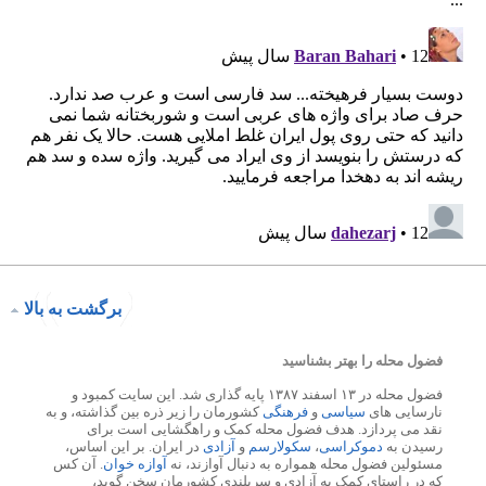
برگشت به بالا
فضول محله را بهتر بشناسید
فضول محله در ۱۳ اسفند ۱۳۸۷ پایه گذاری شد. این سایت کمبود و
نارسایی های
سیاسی
و
فرهنگی
کشورمان را زیر ذره بین گذاشته، و به
نقد می پردازد. هدف فضول محله کمک و راهگشایی است برای
رسیدن به
دموکراسی
،
سکولارسم
و
آزادی
در ایران. بر این اساس،
مسئولین فضول محله همواره به دنبال آوازند، نه
آوازه خوان
. آن کس
که در راستای کمک به آزادی و سربلندی کشورمان سخن گوید،