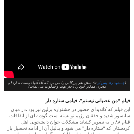
(
جمشید راد پس از
۳۵ سال نام بزرگانی را می برد که آقا آنها دوست ندارد! و
مجری همکار خود را دچار بهت و سکوت می نماید)
فیلم “من عصبانی نیستم”، فیلمی ستاره دار
این فیلم که کاندیدای حضور در جشنواره برلین نیز بود ،در میان
سانسور شدید و خفقان رژیم توانسته است گوشه ای از اتفاقات
قیام ۸۸ را به تصویر کشاند.مشکلات جوان دانشجویی اهل
کردستان که “ستاره دار” می شود و بدلیل آن از ادامه تحصیل باز