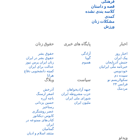
فرهنگی
قصه و داستان
کلاسه بندی نشده
کمدی
مشکلات زنان
ورزش
اخبار
پایگاه های خبری
حقوق زنان
اخبار روز
آزادگی
حقوق بشر
پيک ايران
گویا
حقوق بشر در ایران
جنبش آذربایجان
همبوم
زنان ايران پرس نيوز
خبرنامه ملّی ایرانیان
عدالت برای ایران
خودنویس
کمیته دانشجویی دفاع
سپیده دم
هرانا
سیاست
وبلاگ
سکولاریسم نو
فرانس ۲۴
مردمک
جبهه آزادیخواهان
آذرخش
حزب مشروطه ایران
اصغر ارسنگ
شورای ملی ایران
باچه آزره
ملیون ایران
حسین یزدانی
رستاخیز
عضر روشنگری
کابوس دیکتاتور
کتاب‌های ممنوعه در
ایران
گمنامیان
منتقد اسلام و ادیان
ویدئو