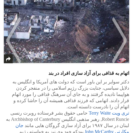
اتهام به قذافی برای آزاد سازی افراد در بند
>
<
دکتر سوایر بر این باور است که دولت های آمریکا و انگلیس به
دلایل سیاسی، جنایت بزرگ رژیم اسلامی را در منفجر کردن
هواپیما نادیده گرفتند و به جای آن سرهنگ قذافی را مورد اتهام
قرار دادند. اتهامی که فرزند قذافی همیشه آن را حاشا کرده و
اتهام آن را نادرست دانسته است.
تری ویت Terry Waite
حامی حقوق بشر فرستاده روبرت رنسی
Robert Runcie, رهبر مذهبی انگلیس Archbishop of Canterbury به
لبنان در سال ۱۹۸۷ برای آزاد سازی گروگان هایی مانند
جان
مکارتی John McCarthy
بودکه خود وی نیز به خواسته رژیم