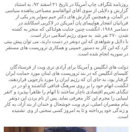
روزنامه تلگراف چاپ آمریکا در تاریخ ۲۱ اسفند ۹۲، به استناد
گزارش و دلایلی از سوی آقای ابوالقاسم مصباحی پناهنده سیاسی
در آلمان، و همچنین گزارش های دکتر جیم سوایر پدر یکی از
قربانیان انفجار هواپیمای پان آمریکن در لاکربی اسکاتلند در
دسامبر ۱۹۸۸، انگشت چنین جنایت هولناکی که منجر به کشته
شدن ۲۷۰ نفر شد به سوی رژیم اسلامی دراز است.
با دلایل و شواهدی که این دونفر در دست دارند، می توان پیش بینی
کرد که این کار به دستور خمینی و همکاری تروریست های مستقر
در سوریه انجام شده است.
دولت های انگلیس و آمریکا برای آزادی تری ویت از فرستادگان
کلیسای انگلیس که در بند تروریست های لبنان مورد حمایت ایران
گرفتار بود، به جای آن که رژیم ایران را مورد بازجویی قراردهند،
انگشت اتهام خود را بر روی سرهنگ قذافی گذاشتند و او در در
تنگنای تحریم اقتصادی ناچار ساختند تا اتهام را ظاهراً بپذیرد و ۲نفر
لیبیایی را مجرم این کار معرفی نماید. پس از نام بردن این دونفر
بنام مقصران اصلی، تری ویت خوشحال و خندان از بند آزاد، به کار
و زندگی خود پرداخته و تا به امروز کسی سخنی از وی نشنیده
است.