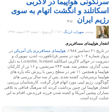
سرنگونی هواپیما در لاکربی
اسکاتلند و انگشت اتهام به سوی
رژیم ایران
۲
نوشته
سهراب ارژنگ
|
۱:۱۷ گرينويچ - جمعه ۲۳ اسفند ۱۳۹۲
انفجار هواپیمای مسافربری
در تاریخ ۲۱ دسامبر ۱۹۸۸،
هواپیمای مسافربری پان آمریکن
در
پرواز شماره ۱۰۳ خود در مسیر فرانکفورت، لندن، نیویورک و
دیترویت در حوالی لاکربی اسکاتلند Lockerbie, Scotland به دلیل
بمب گذاری، منفجر شد. همه ۲۴۳ سرنشین، و ۱۶ تن از کارکنان
هواپیما و همچنین ۱۱ نفر در سطح زمین با ریزش تکه پاره های
هواپیما برسرشان، کشته شدند. پس از سه سال بررسی های
گوناگون، رژیم لیبی مورد اتهام قرار گرفت. کارشناسان بررسی
انفجار هواپیما این چنین برداشت کردند که سرهنگ قذافی به تلافی
بمباران پیشین آمریکا و کشته شدن فرزند فرزندش، اقدام به این
جنایت کرده است.