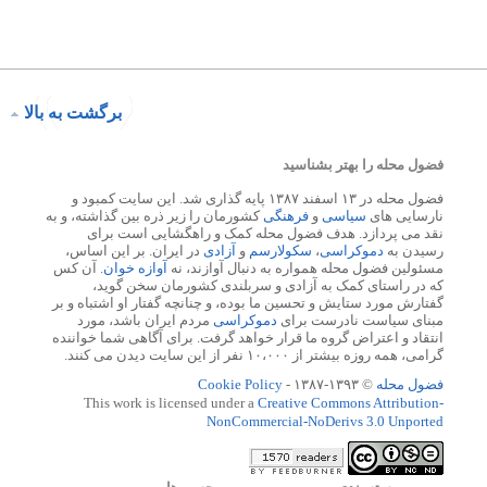
برگشت به بالا
فضول محله را بهتر بشناسید
فضول محله در ۱۳ اسفند ۱۳۸۷ پایه گذاری شد. این سایت کمبود و
نارسایی های
سیاسی
و
فرهنگی
کشورمان را زیر ذره بین گذاشته، و به
نقد می پردازد. هدف فضول محله کمک و راهگشایی است برای
رسیدن به
دموکراسی
،
سکولارسم
و
آزادی
در ایران. بر این اساس،
مسئولین فضول محله همواره به دنبال آوازند، نه
آوازه خوان
. آن کس
که در راستای کمک به آزادی و سربلندی کشورمان سخن گوید،
گفتارش مورد ستایش و تحسین ما بوده، و چنانچه گفتار او اشتباه و بر
مبنای سیاست نادرست برای
دموکراسی
مردم ایران باشد، مورد
انتقاد و اعتراض گروه ما قرار خواهد گرفت. برای آگاهی شما خواننده
گرامی، همه روزه بیشتر از ۱۰،۰۰۰ نفر از این سایت دیدن می کنند.
فضول محله
© ۱۳۹۳-۱۳۸۷ -
Cookie Policy
This work is licensed under a
Creative Commons Attribution-
NonCommercial-NoDerivs 3.0 Unported