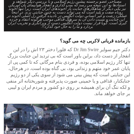
مصباحی عضو برجسته پیشین رژیم اسلامی و با بررسی دیگر شواهد و
استنادها به این نتیجه می رسد که بمب گذاری و انفجار هواپیمای پان آمریکن
نیز یکی دیگر از شاهکارهای جنایت بار آخوندهای ایران است. زیرا تنها آخوند
روباه صفت و پلید است که می تواند دست به چنین جنایتی بزند. در اینجا
عملکرد زشت و غیر انسانی دولت انگلیس در نادیده گرفتن رل اصلی آخوند در
این جنایت و نسبت دادن آن به سرهنگ قذافی موجب هرگونه انتقاد و خرده
گیری است. گویا قرار نیست دولت انگلیس دست از ویرانگری و تخریب ایران
بردارد و ما را به حال خود گذارد!!.
بازمانده قربانی لاکربی چه می گوید؟
دکتر جیم سوایر Dr Jim Swire که فلورا دختر ۲۳ اش را در این
انفجار از دست داد، براین باور است که بی تردید این جنایت بزرگ
تنها کار رژیم اسلامی بوده، و فردی بنام مرگانی که تا کمی پی از
پایان عمر خود متهم و زندانی بود، بی گناه بوده است. در هرحال،
این جنایتی است که پیش بینی می شود از سوی یکی از دو رژیم
جنایکتار، قذافی و یا خمینی صورت پذیرفته و شوربختانه اثر منفی
و لکه ننگ آن برای همیشه بر روی دو کشور و مردم ایران و لیبی
بر جای خواهد ماند.