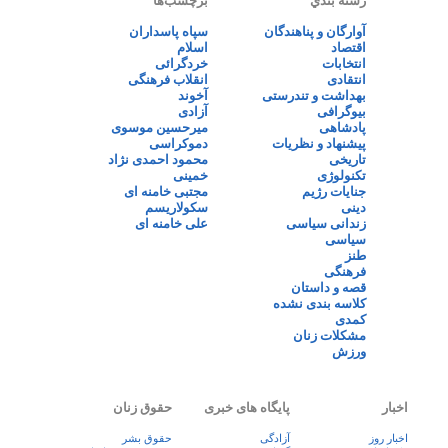
رسته بندي
برچسب‌ها
آوارگان و پناهندگان
سپاه پاسداران
اقتصاد
اسلام
انتخابات
خردگرائی
انتقادی
انقلاب فرهنگی
بهداشت و تندرستی
آخوند
بیوگرافی
آزادی
پادشاهی
میرحسین موسوی
پیشنهاد و نظریات
دموکراسی
تاریخی
محمود احمدی نژاد
تکنولوژی
خمینی
جنایات رژیم
مجتبی خامنه ای
دینی
سکولاریسم
زندانی سیاسی
علی خامنه ای
سیاسی
طنز
فرهنگی
قصه و داستان
کلاسه بندی نشده
کمدی
مشکلات زنان
ورزش
اخبار
پایگاه های خبری
حقوق زنان
اخبار روز
آزادگی
حقوق بشر