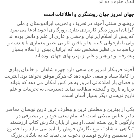
اندک جلوه داده اند.
جهان امروز جهان روشنگری و اطلاعات است
روشهای سنتی آخوند در تحریف و تخریب ایراندوستان و ملی
گرایان امروز دیگر کاربردی ندارد. روزگاری آخوند ادعا می نمود
که پیش از اسلام ایرانیان وحشی و عاری از علم و دانش بوده اند
ولی با بازخوانی کتیبه ها و یافتن آثار بی نظیر معماری با هندسه و
ریاضیات بی نظیر مشخص شد که ایرانیان پیش از اسلام بسیار
پیشرفته و در هنر و علم از بهترینهای جهان بوده اند.
آخوند فریبکار امروز هم سعی دارد چهره شاهان و خاندان پهلوی
را کاملا سیاه و منفی جلوه دهد که هرگز موفق نخواهد بود. اینترنت
و فضای باز اطلاعاتی امروز به هر کس امکان می دهد که بتواند
درباره تاریخ و گذشته مطالعه نماید. دسترسی به تجربیات و علم
تاریخ نویسان دیگر بسیار آسان است.
یکی از بهترین و مطمئن ترین و بیطرف ترین تاریخ نویسان معاصر
دکتر عباس میلانی است که تمام سعی خود را بر بیطرفی در
بازگویی تاریخ بسته است. او پس از پایان نگارش کتاب ارزشمند
“نگاهی به شاه” ، نوع نگارش خویش را تایید نمی نماید و با خضوع
از محققین و تاریخ نویسان دعوت می نماید که به بایگانی بزرگ