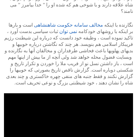
شاه علاقه دارند و با شوخی هم که شده او را ” خدا بیامرز ” می
نامند؟
نگارنده با اینکه
مخالف سامانه حکومت شاهنشاهی
است و بارها
بر اینکه با روشهای خودکامه
نمی توان
ثبات سیاسی بدست آورد ،
تاکید نموده است ، وظیفه خود دانست که درباره این شیطنت رژیم
فریبکار اسلامی هم بنویسد. هر چند که نگاشتن درباره خوبیها و
بدیهای پهلویها باعث فحاشی طرفداران و مخالفان آنها به نگارنده و
وبسایت فضول محله خواهد شد ولی آنچه از ما بیش از اینها مهم
است ، باز داشتن نسل نو از فریب ملا را خوردن و تکرار تاریخ و
شکستی دوباره است. گزارش ناقص تاریخ بصورتی که خوبیها را
گزارش نکنند و فقط جنبه های منفی چهره خاکستری و چند بعدی
شاه را نشان دهند ، خود شیطنتی بزرگ و نوعی تحریف است.