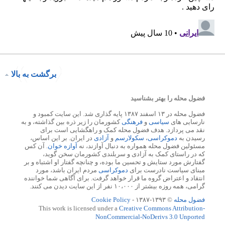
برگشت به بالا
فضول محله را بهتر بشناسید
فضول محله در ۱۳ اسفند ۱۳۸۷ پایه گذاری شد. این سایت کمبود و
نارسایی های
سیاسی
و
فرهنگی
کشورمان را زیر ذره بین گذاشته، و به
نقد می پردازد. هدف فضول محله کمک و راهگشایی است برای
رسیدن به
دموکراسی
،
سکولارسم
و
آزادی
در ایران. بر این اساس،
مسئولین فضول محله همواره به دنبال آوازند، نه
آوازه خوان
. آن کس
که در راستای کمک به آزادی و سربلندی کشورمان سخن گوید،
گفتارش مورد ستایش و تحسین ما بوده، و چنانچه گفتار او اشتباه و بر
مبنای سیاست نادرست برای
دموکراسی
مردم ایران باشد، مورد
انتقاد و اعتراض گروه ما قرار خواهد گرفت. برای آگاهی شما خواننده
گرامی، همه روزه بیشتر از ۱۰،۰۰۰ نفر از این سایت دیدن می کنند.
فضول محله
© ۱۳۹۳-۱۳۸۷ -
Cookie Policy
This work is licensed under a
Creative Commons Attribution-
NonCommercial-NoDerivs 3.0 Unported