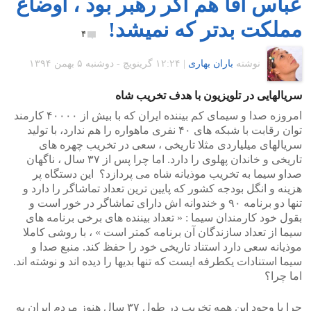
عباس آقا هم اگر رهبر بود ، اوضاع
مملکت بدتر که نمیشد!
۴
نوشته
باران بهاری
|
۱۲:۲۴ گرينويچ - دوشنبه ۵ بهمن ۱۳۹۴
سریالهایی در تلویزیون با هدف تخریب شاه
امروزه صدا و سیمای کم بیننده ایران که با بیش از ۴۰۰۰۰ کارمند
توان رقابت با شبکه های ۴۰ نفری ماهواره را هم ندارد، با تولید
سریالهای میلیاردی مثلا تاریخی ، سعی در تخریب چهره های
تاریخی و خاندان پهلوی را دارد. اما چرا پس از ۳۷ سال ، ناگهان
صداو سیما به تخریب موذیانه شاه می پردازد؟ این دستگاه پر
هزینه و انگل بودجه کشور که پایین ترین تعداد تماشاگر را دارد و
تنها دو برنامه ۹۰ و خندوانه اش دارای تماشاگر در خور است و
بقول خود کارمندان سیما : « تعداد بیننده های برخی برنامه های
سیما از تعداد سازندگان آن برنامه کمتر است » ، با روشی کاملا
موذیانه سعی دارد استناد تاریخی خود را حفظ کند. منبع صدا و
سیما استنادات یکطرفه ایست که تنها بدیها را دیده اند و نوشته اند.
اما چرا؟
چرا با وجود این همه تخریب در طول ۳۷ سال هنوز مردم ایران به