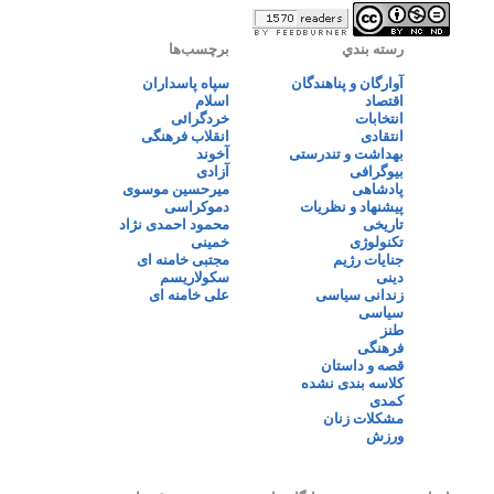
رسته بندي
برچسب‌ها
آوارگان و پناهندگان
سپاه پاسداران
اقتصاد
اسلام
انتخابات
خردگرائی
انتقادی
انقلاب فرهنگی
بهداشت و تندرستی
آخوند
بیوگرافی
آزادی
پادشاهی
میرحسین موسوی
پیشنهاد و نظریات
دموکراسی
تاریخی
محمود احمدی نژاد
تکنولوژی
خمینی
جنایات رژیم
مجتبی خامنه ای
دینی
سکولاریسم
زندانی سیاسی
علی خامنه ای
سیاسی
طنز
فرهنگی
قصه و داستان
کلاسه بندی نشده
کمدی
مشکلات زنان
ورزش