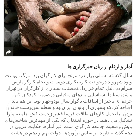
آمار و ارقام از زبان خبرگزاری ها
سال گذشته ،سالی پراز درد ورنج برای کارگران بود. مرگ دویست
ونود شهروند درحوادث کار،بیکاری دویست وپنجاه کارگر پارس
سرام به دلیل اتمام قرارداد،تحصنات بسیاری از کارگران در تهران
و شهرستانها ،شناسایی باندهای مافیایی درضمینه کودکان کار و….
خرده ای ناچیز از اتفاقات ناگوار سالِ نودوچهار بود. این هم باید
اضافه کردکه بسیاری از بانوان ایران،به واسطه سرپرست خانوار
بودن، با تحمل کارهای طاقت فرسا قشر زحمت کش جامعه مارا
تشکیل می دهند. در حوزه اشتغال که یکی از مهم‌ترین شاخص‌های
پایش وضعیت جامعه کارگری است، نیز آمارها حکایت غریبی در
دهه گذشته دارند. براساس برآوردها، دولت نهم و دهم در هشت