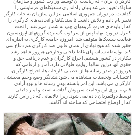
کارگران ایران» که ریاست آن توسط وزارت کشور و سازمان
ساواک تعیین می‌شد بنیان راه‌اندازی سندیکاهای فرمایشی را
گذاشت. در دوران جمهوری اسلامی نیز این سازمان به خانه کارگر
تغییر نام داده و تلاش داشت تا سندیکاها و اتحادیه‌های کارگری را
که از پایه‌های قدرت گروههای چپ به شمار می‌رفتند را تحت
کنترل دراورد. نهایتاً پس از سرکوب گسترده گروههای اپوزیسیون
فعالیت سندیکاها متوقف شد. امروزه جامعه کارگری به اندازه ای
حقیر شده که هیچ نهادی از همان قانون ضد کارگری هم دفاع نمی
کند. بواسطه سیاستهای غلط داخلی وخارجی هرروز شاهد رشد
بیکاری در کشور هستیم. اخراج کارگران و عدم دریافت حق و
حقوق آنها دراین سالها روایتِ طولانی دارد. آمار و ارقامی که
هرروز در صدر رسانه ها از تعطیلی کارخانه ها، اخراج کارگران،
اعتصابات وتحصنات مشاهده می شود,نشانگر وضع وخیم معیشتی
کارگران می باشد. این امر بابسته بودنِ رسانه ها و نبودِ آزادی
قلم،به روی این وخامت سرپوش گذاشته است و آمار دقیقی
توسط دولتمردان داده نمی شود. زیرا نالایقانی که در راس کارند
که از اوضاع افتضاحی که ساخته اند آگاهند.