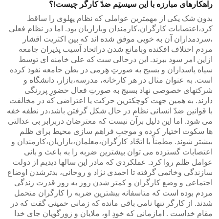
راهکارهای مبارزه با این سیستِم ضدّ کارگر چیست!؟
بدون شک یکی از مهمترین عواملی که نظام پهلوی را ساقط
کرد،اعتصابات کارگران،کارمندان وبازاریان بود. اما در نظام فعلی
،سردمداران آن به خوبی موفق شده اند که بین اکثریت اقشار
مردم اختلاف افکنده وبامانع شدن دراتحاد آسیب پذیران جامعه
ازاین امر سود ببرند. این درحالی ست که علی خامنه ای توسط
سپاه پاسداران و بسیج به صورتِ هِرمی در بطن جامعه نفوذ کرده
است. به عنوان مثال در هر کارخانه، مدرسه،بازار، دانشگاه و
شرکتهای خصوصی نهاد بسیج به صورتِ فعال حضورِ پررنگی
دارند. به همین جهت کوچکترین حرکت یا اعتراضی که در مخالفت
با قوانین ضدّ انسانی نظام در حال شکل گرفتن باشد،در نطفه خفه
می شود. اما این دلیل برآن نیست که معترضان دربرابر بی عدالتی
ها سکوت اختیار کرده و موجبِ فراهم سازی محیط برای ظلم
بیشتر شوند. مطمناً با اتحّاد کارگران،معلمان،بازاریان،کارمندان و
اعتصابات گسترده می توان بیشترین ضربه را به باعث و بانی
عوامل ظلم روا کرد. عملکردی که مادر این سالها دیدیم از دولت
سازندگی وخاتمی گرفته تا احمدی نژاد و روحانی، بدترشدن اوضاع
اجتماعی و وضع کارگران و کمتر شدن روز به روز قدرت زندگی
مردم بوده است که متاسفانه بیشترین ضربه را کارگران متحمل
شدند. از کارگر تنها نامی باقی مانده که زمانی خمینی گفت که در
مقام خداست . امازمانی که خودِ او، ملایان و زورگویان جای خدا