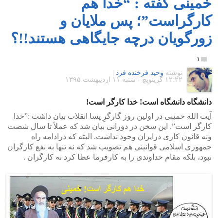
خمینی گفته : “خدا هم
کارگراست”؛ پس ملایان و
زورگویان درچه جایگاهی هستند!!؟
۱
نوشته
وحید فرخنده فرد
|
۱۲:۲۲ گرينويچ - شنبه ۱۱ اردیبهشت ۱۳۹۵
دانشگاه دانشگاه است! خدا کارگر است!
آیت الله خمینی در اولین روز گارگرِ پسا انقلاب بیان داشت :”خدا
کارگر است”. این سخن در دورانی بیان شد که عملاً تا سال شصت
ونه قانون کاری درایران وجود نداشت. البته که درادامه راه
جمهوری اسلامی قوانینی هم تصویب شد که نه تنها به نفع کارگران
نبود، بلکه مقام خداوندی را به کارفرما عطا کرد نه کارگران .