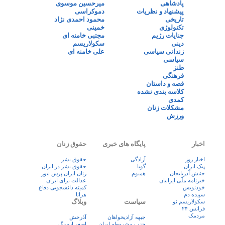
پادشاهی
میرحسین موسوی
پیشنهاد و نظریات
دموکراسی
تاریخی
محمود احمدی نژاد
تکنولوژی
خمینی
جنایات رژیم
مجتبی خامنه ای
دینی
سکولاریسم
زندانی سیاسی
علی خامنه ای
سیاسی
طنز
فرهنگی
قصه و داستان
کلاسه بندی نشده
کمدی
مشکلات زنان
ورزش
اخبار
پایگاه های خبری
حقوق زنان
اخبار روز
آزادگی
حقوق بشر
پيک ايران
گویا
حقوق بشر در ایران
جنبش آذربایجان
همبوم
زنان ايران پرس نيوز
خبرنامه ملّی ایرانیان
عدالت برای ایران
خودنویس
کمیته دانشجویی دفاع
سپیده دم
هرانا
سیاست
وبلاگ
سکولاریسم نو
فرانس ۲۴
مردمک
جبهه آزادیخواهان
آذرخش
حزب مشروطه ایران
اصغر ارسنگ