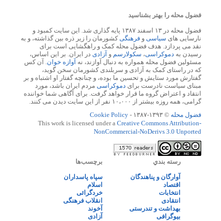
فضول محله را بهتر بشناسید
فضول محله در ۱۳ اسفند ۱۳۸۷ پایه گذاری شد. این سایت کمبود و
نارسایی های
سیاسی
و
فرهنگی
کشورمان را زیر ذره بین گذاشته، و به
نقد می پردازد. هدف فضول محله کمک و راهگشایی است برای
رسیدن به
دموکراسی
،
سکولارسم
و
آزادی
در ایران. بر این اساس،
مسئولین فضول محله همواره به دنبال آوازند، نه
آوازه خوان
. آن کس
که در راستای کمک به آزادی و سربلندی کشورمان سخن گوید،
گفتارش مورد ستایش و تحسین ما بوده، و چنانچه گفتار او اشتباه و بر
مبنای سیاست نادرست برای
دموکراسی
مردم ایران باشد، مورد
انتقاد و اعتراض گروه ما قرار خواهد گرفت. برای آگاهی شما خواننده
گرامی، همه روزه بیشتر از ۱۰،۰۰۰ نفر از این سایت دیدن می کنند.
فضول محله
© ۱۳۹۳-۱۳۸۷ -
Cookie Policy
This work is licensed under a
Creative Commons Attribution-
NonCommercial-NoDerivs 3.0 Unported
رسته بندي
برچسب‌ها
آوارگان و پناهندگان
سپاه پاسداران
اقتصاد
اسلام
انتخابات
خردگرائی
انتقادی
انقلاب فرهنگی
بهداشت و تندرستی
آخوند
بیوگرافی
آزادی