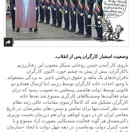
وضعیت اسفبار کارگران پس از انقلاب.
باروی کار آمدن حسن روحانی سیکل معیوبِ این رفتاررژیم
باکارگران، بیش از پیش به چشم خورد. اکنون کارگران
باقراردادهای یک ماهه و حقوق دریافتیِ ناچیز به بردگی مشغولند .
با وجود احداث خانه کارگران توسط رژیم، اما ازسال هفتادو دو
قانونی توسط دولت هاشمی ومجلس به تصویب رسید که دران
تمام فعالیت‌ها وسندیکاهای کارگری ممنوع شد بعدها خانه
کارگران تشکیل شد که کاملاً ازسوی مقامات عالی رتبه نظام
تحت نظر است،تنها برای نمایش و بستنِ دهان معترضان. در تاریخ
معاصر ایران جز در دوره کوتاهی و آن هم درزمان نخست وزیری
دکترمصدق هر گونه فعالیت سندیکایی بصورت آزاد ممنوع و یا
تحت کنترل دولت بوده‌است. در دهه چهل دولت با ایجاد «سازمان