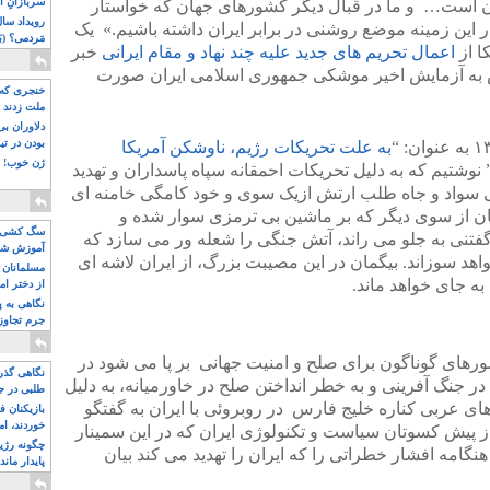
سربازانِ ا
 است… و ما در قبال دیگر کشورهای جهان که خواستار
ر این زمینه موضع روشنی در برابر ایران داشته باشیم.» یک
مَردمی؟ (بَ
ا از
اعمال تحریم های جدید علیه چند نهاد و مقام ایرانی
خبر
کنش به آزمایش اخیر موشکی جمهوری اسلامی ایران صورت
خنجری که 
ملت زدند
دلاوران ب
بودن در ت
به علت تحریکات رژیم، ناوشکن آمریکا
ژن خوب! ت
 نوشتیم که به دلیل تحریکات احمقانه سپاه پاسداران و تهدید
ی سواد و جاه طلب ارتش ازیک سوی و خود کامگی خامنه ای
ن از سوی دیگر که بر ماشین بی ترمزی سوار شده و
سگ کشی، 
ا گفتنی به جلو می راند، آتش جنگی را شعله ور می سازد که
آموزش شکن
هد سوزاند. بیگمان در این مصیبت بزرگ، از ایران لاشه ای
بیشتر
مسلمانان 
به جای خواهد ماند.
از دختر ام
مسلمان ه
نگاهی به پ
جرم تجاوز
آویز شدند!
رهای گوناگون برای صلح و امنیت جهانی بر پا می شود در
نگاهی گذرا
جنگ آفرینی و به خطر انداختن صلح در خاورمیانه، به دلیل
طلبی در ج
ای عربی کناره خلیج فارس در روبروئی با ایران به گفتگو
بازیکنان ف
خوردند، ام
 پیش کسوتان سیاست و تکنولوژی ایران که در این سمینار
چگونه رژی
امه افشار خطراتی را که ایران را تهدید می کند بیان
پایدار ماند