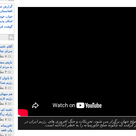
گزارش تصو
افغانستان 
خواب خوش و
امکان پذی
گوشت قرم
آقای خامن
سزای جنای
۸ نظر و ۱۸۰ پخش
بازهم سقو
به مردم ای
۴ نظر و ۹۷ پخش
تا بانوان
رژیم ضدای
۸ نظر و ۸۹ پخش
هم میهنان
رژیم تازی 
۸ نظر و ۲۱۹ پخش
زلزله زدگا
۷ نظر و ۲۱۰ پخش
ح جهان برگزار می شود، تحریکات و جنگ افروزی های رژیم ایران در
 گرفت که چگونه صلح خاورمیانه را به خطر انداخته است.
خاورمیانه
ولی فقیه د
۶ نظر و ۱۵۷ پخش