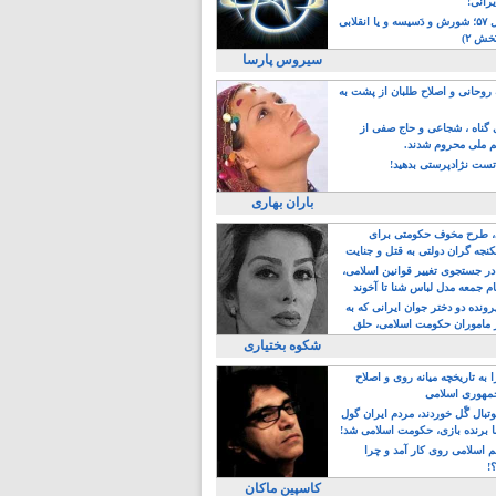
یرانی!
رویداد سال ۵۷؛ شورش و دَسیسه و یا انقلابی
خش ۲)
سیروس پارسا
روحانی و اصلاح طلبان از پشت به
ی گناه ، شجاعی و حاج صفی از
یم ملی محروم شدند.
ست نژادپرستی بدهید!
باران بهاری
طرح مخوف حکومتی برای
جه گران دولتی به قتل و جنایت
در جستجوی تغییر قوانین اسلامی،
ام جمعه مدل لباس شنا تا آخوند
مجنسگرا!
رونده دو دختر جوان ایرانی که به
 ماموران حکومت اسلامی، حلق
شکوه بختیاری
 به تاریخچه میانه روی و اصلاح
مهوری اسلامی
وتبال گًل خوردند، مردم ایران گول
ا برنده بازی، حکومت اسلامی شد!
م اسلامی روی کار آمد و چرا
؟!
کاسپین ماکان