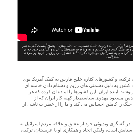
به مردم ایران: “ما دوست شما هستیم، نه دشمنتان.” پاسخ آنست که ما هم
خ و فرهنگ خود می نگریم و به ویژه به هموطنان عزیزو گرامی خود که از
 کرده و به اسرائیل مهاجرت کرده اند عشق می ورزیم. درود بر مردم
اسرائیل
، ترکیه، و کشورهای کناره خلیج فارس به کمک آمریکا بوی
ند کشور به دلیل دشمنی های رژیم و دشنام دادن خامنه ای
وشت آینده ایران، این کشورها را آماده آن کرده که هر
هندس مسعود مهدوی سیاستمدار کهنه کار ایران که از
 جنگ را کاملن احساس می کند و ما را از خطرات ناشی از
 در گفتگوی ویدیوئی خود از عشق و علاقه مردم اسرائیل به
ستایش است، ولیکن اتحاد و همکاری او با عربستان، ترکیه،