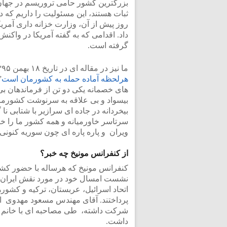
بزرگترین کشور حامی تروریسم در جهان
ثبات هستند، این مسئولیت را داریم که د
روز پیش از آن، وزارت خزانه داری آمریک
داد. اقدامی که به گفته آمریکا در وا
گرفته است.
ما نیز در مقاله ای در تاریخ ۱۸ بهمن ۱۳۹۵ به عنوان: “
هرلحظه آماده حمله به کشورمان است
”
های خصمانه یکی دو تن از فرماندهان ب
بیسواد و بی علاقه به سرنوشت کشورما
بیخردانه در جاده ای سرازیر با شتابی ن
سرتاسر خاورمیانه و همه کشور ما را خوا
ویران و پاره پاره ای چون سوریه کنونی 
از کنفرانس مونیخ چه خبر؟
کنفرانس مونیخ که هرساله با حضور کشو
نشست امسال خود در مورد نقش ایران در 
اتحاد اسرائیل، عربستان، ترکیه و کشوره
پرداختند. آقای مهندس مسعود مهدوی از
شرکت داشته، طی مصاحبه ای با خانم هنگ
داشت.