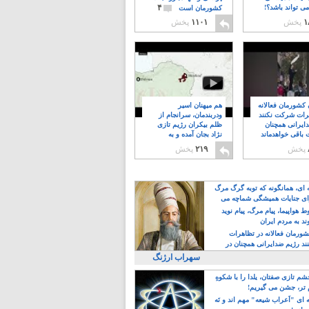
۴
ی تواند باشد؟!
کشورمان است
۱
پخش
۱۱۰۱
پخش
ن کشورمان فعالانه
هم میهنان اسیر
رات شرکت نکنند
ودربندمان، سرانجام از
ایرانی همچنان
ظلم بیکران رژیم تازی
 باقی خواهدماند
نژاد بجان آمده و به
۸
خبابانها ریختند
پخش
۲۱۹
پخش
ه ای، همانگونه که توبه گرگ مرگ
ی جنایات همیشگی شماچه می
!
 هواپیما، پیام مرگ، پیام نوید
د به مردم ایران
کشورمان فعالانه در تظاهرات
د رژیم ضدایرانی همچنان در
 خواهدماند
سهراب ارژنگ
م تازی صفتان، یلدا را با شکوهِ
 تر، جشن می گیریم!
 ای "اَعراب شیعه" مهم اند و نَه