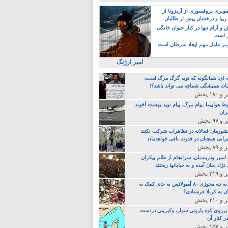
یری پروفسوری از آریزونا از
زیبا و درخشان پیش از طالبان
 آرام تنها در کنار حیوان خانگی
ر است
ز عامل مهم ایجاد سرطان است
امیر ارژنگ
ه ای، همانگونه که توبه گرگ مرگ است،
ات همیشگی شماچه می تواند باشد؟!
ط هواپیما، پیام مرگ، پیام نوید بهشت آخوند
ران
 کشورمان فعالانه در تظاهرات شرکت نکنند
رانی همچنان در قدرت باقی خواهدماند
 اسیر ودربندمان، سرانجام از ظلم بیکران
نژاد بجان آمده و به خبابانها ریختند
خامنه ای، به چه مجوزی ۸۰ آمبولانس به جای کمک به
ن به کربلا فرستادی؟
 برروی کوه باروتی سوار، وکبریتی دردست
ر کنار آن