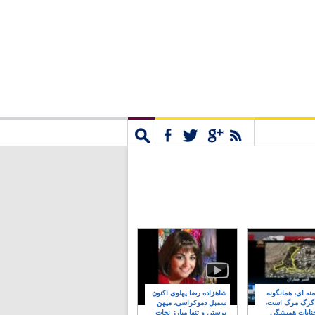
مشترک
جستجو
نه ای، همانگونه
شاهزاده رضا پهلوی اکنون
 گرگ مرگ است،
سمبل دموکراسی، میهن
نایات همیشگی
پرستی و تنها مبارز نجات