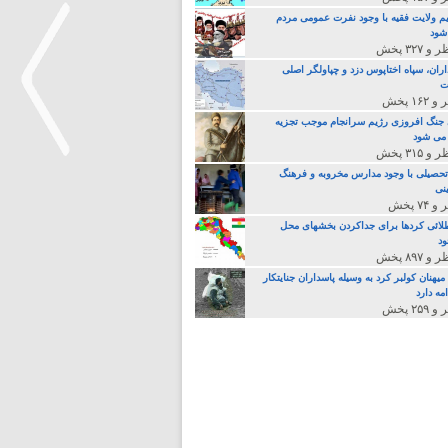
م ولایت فقیه با وجود نفرت عمومی مردم
 شود
اران، سپاه اختاپوس دزد و چپاولگر اصلی
ت
جنگ افروزی رژیم سرانجام موجب تجزیه
می شود
تحصیلی با وجود مدارس مخروبه و فرهنگ
نی
>
لائی کردها برای جداکردن بخشهای محل
د
یهنان کولبر کرد به وسیله پاسداران جنایتکار
مه دارد