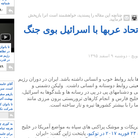
شماچه م
۸
۸۰
چنانچه این مقاله را پسندید، خواهشمند است آنرا بازپخش
فرمایید.
تحاد عربها با اسرائیل بوی جنگ
تا بانوا
در تظاه
رژیم ضد
در قدرت
۸
۸۹
باید روابط خوب و انسانی داشته باشد. ایران در دوران رژیم
آقای خامن
یتی روابط دوستانه و انسانی داشت. ولیکن دشمنی و
است، سزا
 دشنامهای پی در پی در رسانه ها و بلندگوها به اسرائیل،
تواند باشد؟
بازهم سقوط
خلیج فارس و انجام کارهای تروریستی برون مرزی مانند
بهشت آخون
را با بیشتر کشورها تیره و تار ساخته است.
تا بانوان 
شرکت نکنن
قدرت باقی
به کوری چش
ریکات و موشک پراکنی های سپاه به مواضع آمریکا در خلیج
هرچه تمام
،
پایتخت ژاپن گفت: «ایران
برای خامنه