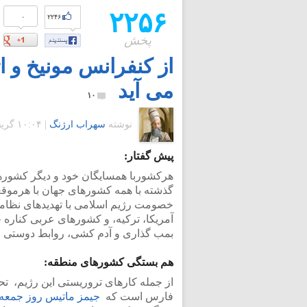
۲۲۵۶
۰
۲۲۴۶
پخش
از کنفرانس مونیخ و ا
می آید
۱۰
نوشته
سهراب ارژنگ
|
۱۰:۰۴ گرينويچ - دوشنبه ۹ اسفند ۱۳۹۵
پیش گفتار:
هرکشوربا همسایگان خود و دیگر کشورها 
گذشته با همه کشورهای جهان با هرموقع
خصومت رژیم اسلامی با تهدیدهای نظامی و
آمریکا، ترکیه، و کشورهای عربی کناره 
بمب گذاری و آدم کشی، روابط دوستی ما 
هم بستگی کشورهای منطقه:
از جمله کارهای تروریستی این رژیم، تح
فارس است که
جیمز ماتیس روز جمعه ۲۴ فوریه ۲۰۱۷ در توکیو