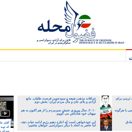
تلاش برای آزادی، دموکراسی و
THE PURSUIT OF FREEDOM,
سکولاریسم در ایران
DEMOCRACY & SECULARISM IN IRAN
ت
لد ترمپ برای
خرافات مذهب شیعه و سودجویی فرصت طلبان، مانع
آزادی و بلای جان و مال مردم ایران- بخش دوم
می با هرگونه
۲۰۱۰، سال پیروزی جنبش سبزمردم را از هم اکنون به هم
میهنان خود شادباش می گوییم
صادق
این خودخواهی است که اجازه دهیم رژیم ادامه حیات دهد،
آقای خام
اما حاضر به اتحاد با دیگر دموکراسی خواهان نباشیم!
که توبه
سزای ج