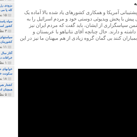
ه
بزودی رژی
کله پا می
 پشتیبانی آمریکا و همکاری کشورهای یاد شده بالا آماده یک
۱۵ نظر و ۳۲۷ پخش
پیش با پخش ویدیوئی دوستی خود و مردم اسرائیل را به
سپاه پاسد
من سپاسگزاری از ایشان، باید گفت که مردم ایران نیز
کشور اس
۳ نظر و ۱۶۲ پخش
ته و دارند. حال چنانچه آقای نتانیاهو با عربستان و
مباران کنند بی گمان گروه زیادی از هم میهنان ما نیز در این
سیاستهای 
کشورمان 
۱۱ نظر و ۳۱۵ پخش
آغاز سال 
خرافات دی
۱ نظر و ۷۴ پخش
خوابهای ط
سکونت خو
۱۸ نظر و ۸۹۷ پخش
کشتار هم م
همچنان ادا
۵ نظر و ۲۵۹ پخش