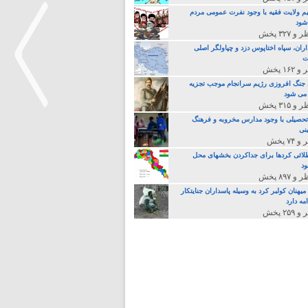
م ولایت فقیه با وجود نفرت عمومی مردم
 شود
اران، سپاه اختاپوس دزد و چپاولگر اصلی
ت
جنگ افروزی رژیم سرانجام موجب تجزیه
می شود
تحصیلی با وجود مدارس مخروبه و فرهنگ
نی
>
لائی کردها برای جداکردن بخشهای محل
د
یهنان کولبر کرد به وسیله پاسداران جنایتکار
مه دارد