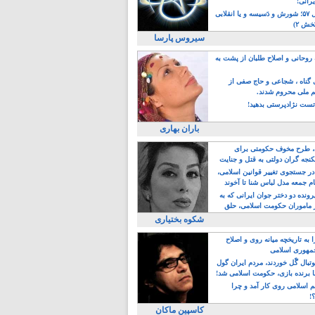
یرانی!
رویداد سال ۵۷؛ شورش و دَسیسه و یا انقلابی
خش ۲)
سیروس پارسا
روحانی و اصلاح طلبان از پشت به
ی گناه ، شجاعی و حاج صفی از
یم ملی محروم شدند.
ست نژادپرستی بدهید!
باران بهاری
طرح مخوف حکومتی برای
جه گران دولتی به قتل و جنایت
در جستجوی تغییر قوانین اسلامی،
ام جمعه مدل لباس شنا تا آخوند
مجنسگرا!
رونده دو دختر جوان ایرانی که به
 ماموران حکومت اسلامی، حلق
شکوه بختیاری
 به تاریخچه میانه روی و اصلاح
مهوری اسلامی
وتبال گًل خوردند، مردم ایران گول
ا برنده بازی، حکومت اسلامی شد!
م اسلامی روی کار آمد و چرا
؟!
کاسپین ماکان