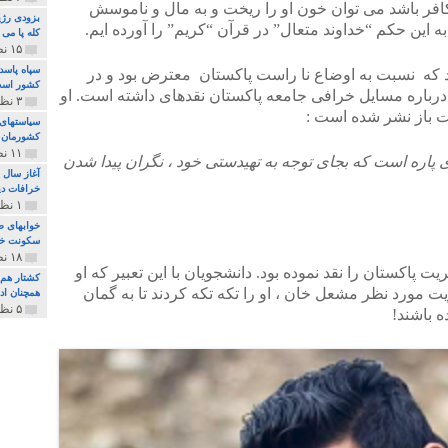
فر باشد می توان خون او را ریخت و به مال و ناموسش
بزودی رژی
ه این حکم “خداوند متعال” در قرآن “کریم” را آورده ایم.
کله پا می
۱۵ نظر و ۳۲۷ پخش
سپاه پاسد
 که نسبت به اوضاع نا راست پاکستان معترض بود و در
کشور اس
درباره مسایل خرافی جامعه پاکستان نقدهای داشته است. او
۳ نظر و ۱۶۲ پخش
نت باز نشر شده است :
سیاستهای 
کشورمان 
۱۱ نظر و ۳۱۵ پخش
 پاره است که بجای توجه به تهیدستی خود ، نگران پیدا شدن
آغاز سال 
خرافات دی
۱ نظر و ۷۴ پخش
خوابهای ط
سکونت خو
۱۸ نظر و ۸۹۷ پخش
 پاکستان را نقد نموده بود. دانشجویان با این تعبیر که او
کشتار هم م
یت مورد نظر مشعل خان ، او را تکه تکه کردند تا به گمان
همچنان ادا
۵ نظر و ۲۵۹ پخش
 باشند!