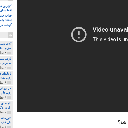
گزارش تصو
افغانستان 
خواب خوش و
امکان پذی
گوشت قرم
آقای خامن
سزای جنای
۸ نظر و ۱۸۰ پخش
بازهم سقو
به مردم ای
۴ نظر و ۹۷ پخش
تا بانوان
رژیم ضدای
۸ نظر و ۸۹ پخش
هم میهنان
رژیم تازی 
۸ نظر و ۲۱۹ پخش
زلزله زدگا
۷ نظر و ۲۱۰ پخش
خاورمیانه
 شد؟
ولی فقیه د
۶ نظر و ۱۵۷ پخش