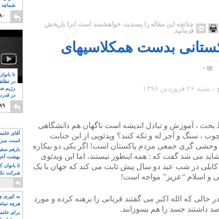
شماچه م
۸
۸۰
چنانچه این مقاله را پسندید، خواهشمند است آنرا بازپخش
فرمایید.
 ساله پاکستانی بدست همکلاسیهای
۰
تا بانوا
در تظاه
رژیم ضد
در قدرت
۸
۸۹
بحث ، آموزش و تبادل اندیشه است ناگهان هم دانشگاهی
آقای خامن
وب ، سنگ و آجر له و تکه کنند؟ ویدئویی از این جنایت
است، سزا
وحشی گری جمعی مردم پاکستان است! اگر یکی دو بیکاره
تواند باشد؟
بازهم سقوط
شاید می شد گفت که : همه اینطور نیستند، اما این ویدئوی
بهشت آخون
کابلی در شب عید دو سال پیش ثابت می کند که جهان با یک
تا بانوان 
شرکت نکنن
 و اسلام “عزیز” مواجه است!
قدرت باقی
به کوری چش
حالی که الله اکبر می گفتند قربانی را برهنه کرده و مورد
هرچه تمام
د داشتند جسد را هم بسوزانند.
برای خامنه