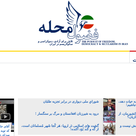
تلاش برای آزادی، دموکراسی و
THE PURSUIT OF FREEDOM,
سکولاریسم در ایران
DEMOCRACY & SECULARISM IN IRAN
ت
ه حیات دهد،
شورایِ ملی دیواری در برابر تجزیه طلبان
نباشیم!
کشورمان، از
درود به شیرزنان افغانستان و مرگ بر سنگسار !
زیان؟
وحش نیست و
گشت های اسلامی دَر اروپا: هَر کُجا شَهر مُسلمانان است،
آقای خام
از گُه و گند بُوَد آکنده!
که توبه
سزای ج