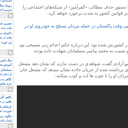
سربازانِ ا
 دستور حذف مطالب «کفرآمیز» از شبکه‌های اجتماعی را
مَردمی؟ (بَ
ا بر قوانین کشور به شدت برخورد خواهد کرد.
خنجری که 
‌های مذهبی وقت پاکستان در حمله مردان مسلح به خودروی او در
ملت زدند
دلاوران ب
بودن در ت
ژن خوب! ت
در کشورش شده بود. این درباره حکم اعدام زنی مسیحی بود
و نسبت به محمد پیامبر مسلمانان شهادت داده بودند.
سگ کشی، 
یو آزادی گفت، شواهدی در دست ندارند که نشان دهد مشعل
آموزش شکن
 برداشته شده از جریان حادثه نشان میدهد که مشعل خان
بیشتر
مسلمانان 
از دختر ام
مسلمان ه
نگاهی به پ
جرم تجاوز
آویز شدند!
نگاهی گذرا
طلبی در ج
بازیکنان ف
خوردند، ام
چگونه رژی
پایدار ماند