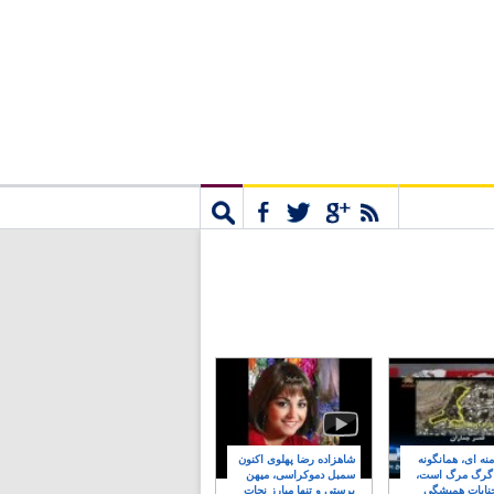
مشترک
جستجو
نه ای، همانگونه
شاهزاده رضا پهلوی اکنون
 گرگ مرگ است،
سمبل دموکراسی، میهن
نایات همیشگی
پرستی و تنها مبارز نجات