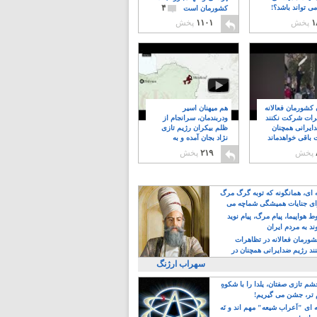
۴
ی تواند باشد؟!
کشورمان است
۱
پخش
۱۱۰۱
پخش
ن کشورمان فعالانه
هم میهنان اسیر
رات شرکت نکنند
ودربندمان، سرانجام از
ایرانی همچنان
ظلم بیکران رژیم تازی
 باقی خواهدماند
نژاد بجان آمده و به
۸
خبابانها ریختند
پخش
۲۱۹
پخش
ه ای، همانگونه که توبه گرگ مرگ
ی جنایات همیشگی شماچه می
!
 هواپیما، پیام مرگ، پیام نوید
د به مردم ایران
کشورمان فعالانه در تظاهرات
د رژیم ضدایرانی همچنان در
 خواهدماند
سهراب ارژنگ
م تازی صفتان، یلدا را با شکوهِ
 تر، جشن می گیریم!
 ای "اَعراب شیعه" مهم اند و نَه