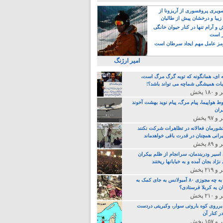
یری پروفسوری از آریزونا از
زیبا و درخشان پیش از طالبان
 آرام تنها در کنار حیوان خانگی
ر است
ز عامل مهم ایجاد سرطان است
امیر ارژنگ
ه ای، همانگونه که توبه گرگ مرگ است،
ات همیشگی شماچه می تواند باشد؟!
ط هواپیما، پیام مرگ، پیام نوید بهشت آخوند
ران
 کشورمان فعالانه در تظاهرات شرکت نکنند
رانی همچنان در قدرت باقی خواهدماند
 اسیر ودربندمان، سرانجام از ظلم بیکران
نژاد بجان آمده و به خبابانها ریختند
خامنه ای، به چه مجوزی ۸۰ آمبولانس به جای کمک به
ن به کربلا فرستادی؟
 برروی کوه باروتی سوار، وکبریتی دردست
ر کنار آن