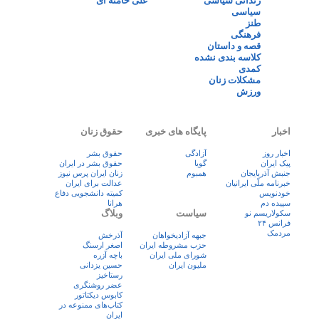
زندانی سیاسی
علی خامنه ای
سیاسی
طنز
فرهنگی
قصه و داستان
کلاسه بندی نشده
کمدی
مشکلات زنان
ورزش
اخبار
پایگاه های خبری
حقوق زنان
اخبار روز
آزادگی
حقوق بشر
پيک ايران
گویا
حقوق بشر در ایران
جنبش آذربایجان
همبوم
زنان ايران پرس نيوز
خبرنامه ملّی ایرانیان
عدالت برای ایران
خودنویس
کمیته دانشجویی دفاع
سپیده دم
هرانا
سیاست
وبلاگ
سکولاریسم نو
فرانس ۲۴
مردمک
جبهه آزادیخواهان
آذرخش
حزب مشروطه ایران
اصغر ارسنگ
شورای ملی ایران
باچه آزره
ملیون ایران
حسین یزدانی
رستاخیز
عضر روشنگری
کابوس دیکتاتور
کتاب‌های ممنوعه در
ایران