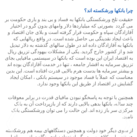
چرا بانکها ورشکسته اند؟
حقیقت تلخ ورشکستگی بانکها به فساد و بی بند و باری حکومت بر
می گردد بصورتی که میلیاردها دلار وامهای بدون گرو در اختیار
آقازادگان سپاه و حکومت قرار گرفته است و بلای جان اقتصاد و
باعث ایجاد نقدینگی بی حاصل شده است. در واقع ریالهایی که
بانکها به آقازادگان داده اند در طول سالهای گذشته به دلار تبدیل
شد و از کشور خارج گردید. یکی از مشکلات بیهودگی تزریق ریال
به اقتصاد ایران این بوده است که بانکها در سیستمی مافیایی بجای
تزریق سرمایه به اقشار جامعه ، تنها در خدمت آقازادگان بوده اند
و بیشتر سرمایه ها بدست هرم بالایی قدرت افتاده است. این بدین
معناست که عملاً با فساد موجود در سیستم بانکی ، امکان ایجاد
گشایش در اقتصاد از طریق این بانکها وجود ندارد.
همچنین با توجه به پاسخگو نبودن مافیای قدرت در برابر معوقات
چند ساله، بانکها بدهی بالایی دارند که از بازپرداخت آن به بانک
مرکزی سر باز زده اند. این حالت را می توان ورشکستگی بانک
نامید.
از سوی دیگر خود دولت و همچنین دستگاههای بیمه هم ورشکسته
هستند و این کلاف سر در گم از تعداد زیادی بنگاه دولتی و مافیایی