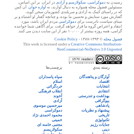
رسیدن به
دموکراسی
،
سکولارسم
و
آزادی
در ایران. بر این اساس،
مسئولین فضول محله همواره به دنبال آوازند، نه
آوازه خوان
. آن کس
که در راستای کمک به آزادی و سربلندی کشورمان سخن گوید،
گفتارش مورد ستایش و تحسین ما بوده، و چنانچه گفتار او اشتباه و بر
مبنای سیاست نادرست برای
دموکراسی
مردم ایران باشد، مورد
انتقاد و اعتراض گروه ما قرار خواهد گرفت. برای آگاهی شما خواننده
گرامی، همه روزه بیشتر از ۱۰،۰۰۰ نفر از این سایت دیدن می کنند.
فضول محله
© ۱۳۹۳-۱۳۸۷ -
Cookie Policy
This work is licensed under a
Creative Commons Attribution-
NonCommercial-NoDerivs 3.0 Unported
رسته بندي
برچسب‌ها
آوارگان و پناهندگان
سپاه پاسداران
اقتصاد
اسلام
انتخابات
خردگرائی
انتقادی
انقلاب فرهنگی
بهداشت و تندرستی
آخوند
بیوگرافی
آزادی
پادشاهی
میرحسین موسوی
پیشنهاد و نظریات
دموکراسی
تاریخی
محمود احمدی نژاد
تکنولوژی
خمینی
جنایات رژیم
مجتبی خامنه ای
دینی
سکولاریسم