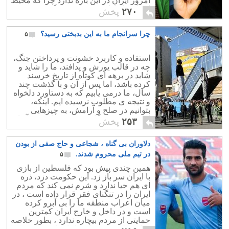
امروز ایران در این باره ندارد چرا که محیط
از این گستاخی شاید خوشش نیامده.
ایشان را وادار نموده است و گرنه در
۲۷۰
پخش
فضای باز و آزاد این چنین نمی شد. از سوی
دیگر درخواستهایی مانند آزادی حجاب و
چرا سرانجام ما به این بدبختی رسید؟
۵
کنسرت ، جنین ناقص خواهد بود چرا که با
آقایی ولی فقیه ، سلیقه او و امامان جمعه
است که در کشور اجرا می شود و نه
استفاده و کاربرد خشونت و پرداختن جنگ،
خواست مدنی مردم!
چه در قالب یورش و پدافند، ما را شاید و
شاید در برهه ای کوتاه از تاریخ خرسند
کرده باشد، اما پس از آن و با گذشت چند
سال، ما درمی یابیم که به دستاورد دلخواه
و نتیجه ی مطلوب نرسیده ایم. اینکه،
بتوانیم در صلح و آرامش، به چیزهایی
ارزشمند و ماندگار برسیم که امروزه آنها
۲۵۳
پخش
را به عنوان حقوق بشر، آزادی بیان و
چیزهایی از این دست می شناسیم.
دلاوران بی گناه ، شجاعی و حاج صفی از بودن
چیزهایی که هرگز با موشک بدست نخواهد
آمد!
در تیم ملی محروم شدند.
۵
همین چندی پیش بود که فلسطین از بازی
با ایران سر باز زد. این حکومت دزد، ذره
ای هم حیا ندارد و شرم نمی کند که مردم
ایران را در تنگنای فقر قرار داده است ، در
میان اعراب منطقه ما را بی آبرو کرده
است و در داخل و خارج ایران کمترین
حمایتی از مردم بیچاره ندارد ، بطور خلاصه
منافع ملی ما را بباد فنا داده است و