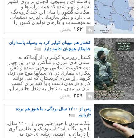
وخامنه ای و بسیجی، آنچنان بر روی کشور
بسته و مهار شده که همه درآمدها و
امکانات کشور را میان این چند گروه نگه
می دارد و دیگر سازمانی قدرت دستیبابی
به مؤسسات و کارهای تولیدی کشور را
نخواهد داشت.
۱۶۲
پخش
کشتار هم میهنان کولبر کرد به وسیله پاسداران
جنایتکار همچنان ادامه دارد
۵
کشتار روزمره کولبران: از آنجا که به
استان های مرزی و ساکنن آن در این چهار
دهه حکومت اسلامی توجهی نشده و فقر،
بیکاری، بیماری در آن استانها موج می زند،
گروهی از مردم کردستان که نمی توانند
کار و درآمدی دست و پا کنند برای کسب
اندک درآمدی، به ناچار به شغل جانفرسا و
کشنده کولبری روی آورده اند.
۲۵۹
پخش
پس از ۱۴۰۰ سال بردگی، ما هنوز هم برده
تازیانیم
۶
بیگانه بودن با خود: هنوز پس از ۱۴۰۰ سال،
با خود بیگانه اید؟ آیا موشک و نظامی گری
را درمان بی امنیتی ریشه ای خود می