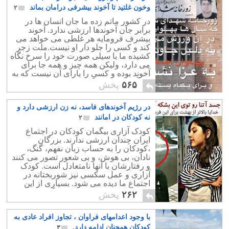
شود.
وخون غلتید تا آخوند بیشرفی درامان بماند
۲
در کشور ماتم زده ما جان انسان ها در
برابر جان آخوندها ارزشی ندارد. آخوند
بیشرف فرومایه هر غلطی می خواهد می
کند و کسی را جلو دار او نیست.ملت زجر
کشیده ما با سیلی صورت خود را سرخ نگاه
می دارد، ولیکن همه چیز و همه جا برای
آخوند بوده و کسی را یارای آن نیست که به
یک آخوند پیزری بگوید بالای چشمت
۵۶۵
پخش
ابروست.
در رژیم آخوندهای فاسد، نه زن ارزشی دارد و
نه کودکان در امانند
۲
کودک آزاری بیگمان کودکان در اجتماع
ایران چندان ارزشی ندارند. بزرگان
،کودکان را به حساب زبان نفهم، گنگ،
نادان، بی هوش، و بی شعور تصور می کنند
و رفتارشان با آنها نامتعادل است. کودک
آزاری و عمل سکسی نیز شوربختانه در
اجتماع ما دیده می شود. بسیاری از این
تجاوزهای به حریم کودکان، ناگفته و پنهان
۲۶۲
پخش
می ماند.
با وجود اعدامهای فراوان ، تجاوز افراد عادی به
کودکان همچنان ادامه دارد.
۳