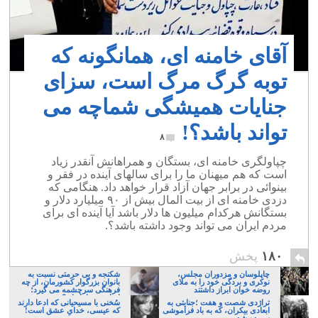
آقای خامنه ای، همانگونه که
توبه گرگ مرگ است، سزای
جنایات همیشگی شماچه می
تواند باشد؟!
۸
چپاولگری خامنه ای، بستگان و همراهانش آنقدر زیاد
است که هم میهنان ما را برای سالهای آینده در فقر و
بینوائی در برابر جهان آزاد قرار خواهد داد. هنگامی که
دزدی خامنه ای از بیت المال بیش از ۹۰ میلیارد دلار و
بستگانش هرکدام میلیون ها دلار باشد آیا آینده ای برای
مردم ایران می تواند وجود داشته باشد؟.
۱۸۰
پخش
چاپلوسان و مزدوران مجلس،
شکنجه و بی حرمتی نسبت به
نوکری و بردگی خود را به ملای
بانوان بزرگوار کشورمان، از چه
روضه خوان ابراز داشتند
فرهنگی سرچشمه می گیرد؛
ایرانی، و یا تازیان؟
تراژدی شصت و هفت ؛جنایتی به
سُخنی با مسیحیانی که ادعا دارند
ابعادی بیکران، که به باد فراموشی
که عیسی، خدایِ عشق است!