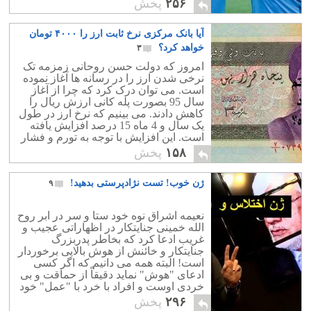
۲۵۶
پخش
همچنان هم با کمال وقاحت دم از فلسطین
می زند. آیا مردم سیستان و بلوچستان،
آیا بانک مرکزی نرخ ثابت ارز را ۴۰۰۰ تومان
کردستان ، خراسان جنوبی، ایلام ، بوشهر و
خوزستان انسان نیستند ؟ پس چرا از منافع
خواهد کرد؟
۳
این ملت مظلوم ایران حمایت نکردید؟
امروز که دولت حسن روحانی زمزمه تک
فقط فلسطین مظلوم است؟ ما مظلوم
نرخی شدن ارز را در رسانه ها آغاز نموده
نیستیم؟
است. می توان درک کرد که چرا از آغاز
سال 95 بصورت پله کانی ارزش ریال را
کاهش دادند. می بینیم که نرخ ارز در طول
یک سال و 4 ماه 15 درصد افزایش یافته
است. این افزایش با توجه به تورم و فشار
بازار طبیعی بوده است. اما برای تک نرخی
۱۵۸
پخش
شدن ارز کافی نیست! طبیعتاً قطع ارز
دولتی می تواند یک شوک به بازار ایران
ژن خوب! تست نژادپرستی بدهید!
۹
باشد و بانک مرکزی برای گذار از دو نرخی
بودن ارز باید مقداری درد مضاعف را به
مردم فلک زده انتقال دهد!
نعیمه اشراق نوه خود ستا و سر در ابر روح
الله خمینی جنایتکار در اظهاراتی عجیب و
غریب ادعا کرد که بخاطر پدربزرگ
جنایتکار و خائنش از هوش بالایی برخوردار
است! البته همه می دانیم که اگر کسی
ادعای "هوش" نماید دقیقاً از حماقت و بی
خردی اوست و افراد با خرد با "عمل" خود
هوش و خرد خویش را ثابت می نمایند ، با
۲۹۶
پخش
تواضع و بی آنکه درباره اش ادعایی کنند.