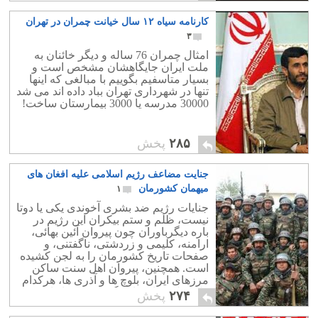
نمونه آشکار آن بانوی نابغه و فقید ایرانی
کارنامه سیاه ۱۲ سال خیانت چمران در تهران
زنده یاد مریم میرزاخانی بود.یا فرزند محمد
رضا عارف با اظهاراتی بسیار شرم آور
۳
بجای اعتراف به اینکه موقعیت سیاسی پدر
امثال چمران 76 ساله و دیگر خائنان به
و مادرش او را به جا و مکان امروزش
ملت ایران جایگاهشان مشخص است و
رسانیده ، می گوید که با بی خردی تمام و
بسیار متاسفیم بگوییم با مبالغی که اینها
کمال نشان داد که پدر و مادرش فرصت
تنها در شهرداری تهران بباد داده اند می شد
کافی برای تربیت او را نداشته اند.
30000 مدرسه یا 3000 بیمارستان ساخت!
۲۸۵
پخش
جنایت مضاعف رژیم اسلامی علیه افغان های
میهمان کشورمان
۱
جنایات رژیم ضد بشری آخوندی یکی یا دوتا
نیست، ظلم و ستم بیکران این رژیم در
باره دیگرباوران چون پیروان آئین بهائی،
ارامنه، کلیمی و زردشتی، ناگفتنی، و
صفحات تاریخ کشورمان را به لجن کشیده
است. همچنین، پیروان اهل سنت ساکن
مرزهای ایران، بلوچ ها و آذری ها، هرکدام
طعم تلخ جنایت این گروه بی خدا را چشیده
۲۷۴
پخش
اند.