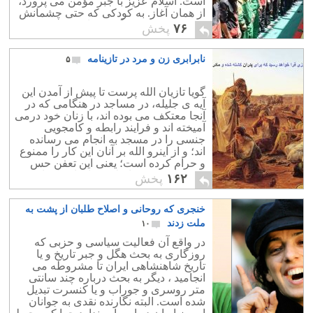
است. اسلام عزیز با جبر مؤمن می پرورد،
از همان آغاز. به کودکی که حتی چشمانش
درست نمی بیند و گوش هایش به خوبی
۷۶
پخش
نمی شنود و تفکیک دیداری و شنیداری
ندارد، می خوراند که الله پرست است و
نابرابری زن و مرد در تازینامه
۵
این تجاوز به حق آزادی انسان در نوزادی را
با افتخار و شور و غیرت خرکی معتصبانه
ی عربی اسلامی، فریاد می کند: الله اکبر.
گویا تازیان الله پرست تا پیش از آمدن این
کودکان را عضو حزبی سیاسی می کنند بی
آیه ی جلیله، در مساجد در هنگامی که در
آنکه اختیار خود را داشته باشند.
آنجا معتکف می بوده اند، با زنان خود درمی
آمیخته اند و فرایند رابطه و کامجویی
جنسی را در مسجد به انجام می رسانده
اند؛ و از اینرو الله بر آنان این کار را ممنوع
و حرام کرده است؛ یعنی این تعفن حس
شهوترانی عربی اسلامی تا بدان پایه است
۱۶۲
پخش
که الله از فراز هفت آسمان پیام می
فرستد که ای نر ابوالحشر، من که آنقدر
خنجری که روحانی و اصلاح طلبان از پشت به
مهربانم! که حرمت همخوابگی در رمضان
را برداشتم، تو نیز دست از رابطه ی جنسی
ملت زدند
۱۰
در مسجد و در خانه ام بردار !! این نرهای
در واقع آن فعالیت سیاسی و حزبی که
تازی که اسلام پناهند را تصور کنید که اگر
روزگاری به بحث هگل و جبر تاریخ و یا
این آیه انزال نشده بود، امروزه در شب
تاریخ شاهنشاهی ایران تا مشروطه می
های اعتکاف خود در مساجد، با همدیگر چه
انجامید ، دیگر به بحث درباره چند سانتی
ها که نمی کردند !! یعنی برای الله پرست
متر روسری و جوراب و یا کنسرت تبدیل
تفاوتی میان بستر عشق بازی در خانه ی
شده است. البته نگارنده نقدی به جوانان
خودش و خانه ی الله وجود ندارد و خب الله