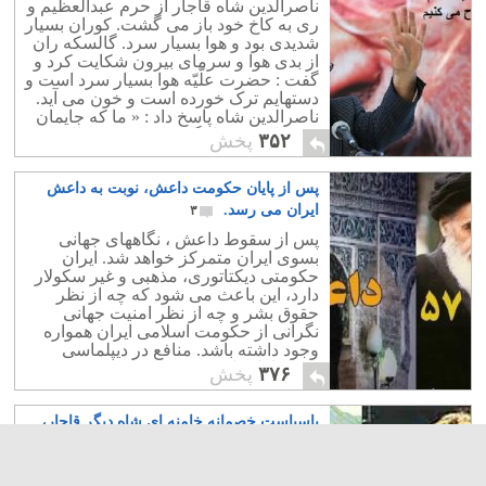
ناصرالدین شاه قاجار از حرم عبدالعظیم و
ری به کاخ خود باز می گشت. کوران بسیار
شدیدی بود و هوا بسیار سرد. گالسکه ران
از بدی هوا و سرمای بیرون شکایت کرد و
گفت : حضرت علّیّه هوا بسیار سرد است و
دستهایم ترک خورده است و خون می آید.
ناصرالدین شاه پاسخ داد : « ما که جایمان
خوب است » . اینگونه بود که 50 سال
۳۵۲
پخش
بدست چنین شاه بی عرضه و احمقی اداره
شد! جایش خوب بود! به همین حال است
پس از پایان حکومت داعش، نوبت به داعش
جایگاه امثال روحانی و زیباکلام. اینها هم
جایشان گرم است.
ایران می رسد.
۳
پس از سقوط داعش ، نگاههای جهانی
بسوی ایران متمرکز خواهد شد. ایران
حکومتی دیکتاتوری، مذهبی و غیر سکولار
دارد، این باعث می شود که چه از نظر
حقوق بشر و چه از نظر امنیت جهانی
نگرانی از حکومت اسلامی ایران همواره
وجود داشته باشد. منافع در دیپلماسی
حرف اول را می زند و بعید نیست که
۳۷۶
پخش
روسیه بخاطر منافعی که در غرب و امریکا
دارد دست از حمایت از ایران بردارد و
باسیاست خصمانه خامنه ای شاه دیگر قاجار،
فشارها برای پایان نظام ولایت فقیه بیش
از پیش گردد. فشارهایی که چند سال پیش
کردستان عزیزمان را از دست خواهیم داد
۴
بر بشار اسد وارد می شد و او هم بالاخره
تا زمانی که سرنوشت کشورمان در دست
مجبور شده است مخالفان خود را به