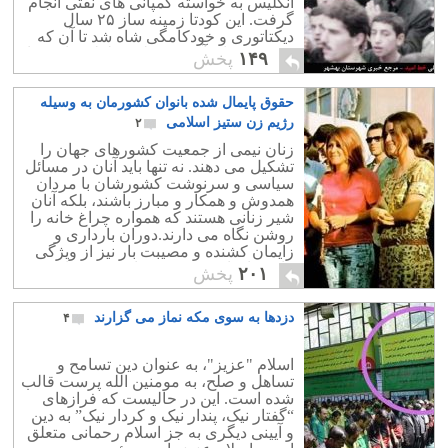
انگلیس به خواسته کمپانی های نفتی انجام
گرفت. این کودتا زمینه ساز ۲۵ سال
دیکتاتوری و خودکامگی شاه شد تا آن که
مردم به جان آمدند و علیه سلطنت او به پا
۱۴۹
پخش
خاستند
حقوق پایمال شده بانوان کشورمان به وسیله
رژیم زن ستیز اسلامی
۲
زنان نیمی از جمعیت کشورهای جهان را
تشکیل می دهند. نه تنها باید آنان در مسائل
سیاسی و سرنوشت کشورشان با مردان
همدوش و همکار و مبارز باشند، بلکه آنان
شیر زنانی هستند که همواره چراغ خانه را
روشن نگاه می دارند.دوران بارداری و
زایمان کشنده و مصیبت بار نیز از ویژگی
های زنان است و در مردان وجود ندارد.
۲۰۱
پخش
دزدها به سوی مکه نماز می گزارند
۴
اسلام "عزیز"، به عنوان دین تسامح و
تساهل و صلح، به مومنین الله پرست قالب
شده است. این در حالیست که فرازهای
“گفتار نیک، پندار نیک و کردار نیک” به دین
و آیینی دیگری به جز اسلام رحمانی متعلق