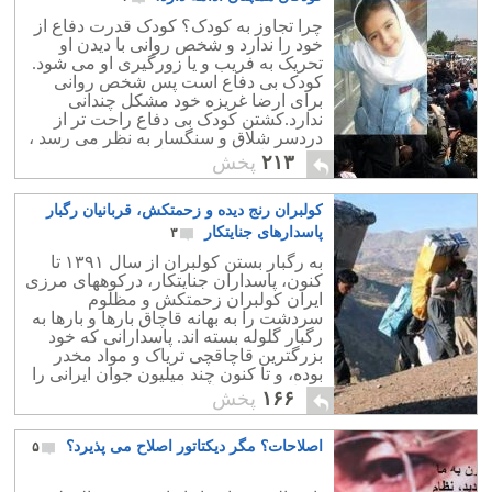
چرا تجاوز به کودک؟ کودک قدرت دفاع از
خود را ندارد و شخص روانی با دیدن او
تحریک به فریب و یا زورگیری او می شود.
کودک بی دفاع است پس شخص روانی
برای ارضا غریزه خود مشکل چندانی
ندارد.کشتن کودک بی دفاع راحت تر از
دردسر شلاق و سنگسار به نظر می رسد ،
پس متجاوز از ترس شلاق و اعدام ، اقدام
۲۱۳
پخش
به کشتن کودک می کند. آیا اعدام از جرم و
جنایت کاسته؟ حقیقت تلخی که جامعه
کولبران رنج دیده و زحمتکش، قربانیان رگبار
ایران بدان بی توجه است ، آنکه کشتن یک
انسان بوسیله قانون هیچگاه دردی از
پاسدارهای جنایتکار
۳
اجتماع را حل نکرده است. ریشه و بنیان
به رگبار بستن کولبران از سال ۱۳۹۱ تا
جرم و جنایت فرد نیست. این جامعه است
کنون، پاسداران جنایتکار، درکوههای مرزی
که فردی را در محیطی آلوده و خشن ،
ایران کولبران زحمتکش و مظلوم
همراه با فقر و تبعیض به جایی رسانیده که
سردشت را به بهانه قاچاق بارها و بارها به
با وجود دانستن احتمال اعدام ، باز هم به
رگبار گلوله بسته اند. پاسدارانی که خود
بزهکاری و جنایت دست می زند.
بزرگترین قاچاقچی تریاک و مواد مخدر
بوده، و تا کنون چند میلیون جوان ایرانی را
معتاد و کشورمان را ورشکسته نمودند.
۱۶۶
پخش
اصلاحات؟ مگر دیکتاتور اصلاح می پذیرد؟
۵