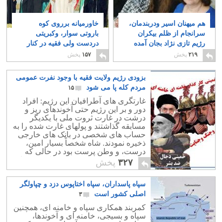
هم میهنان اسیر ودربندمان،
خاورمیانه برروی کوه
سرانجام از ظلم بیکران
باروتی سوار، وکبریتی
رژیم تازی نژاد بجان آمده
دردست ولی فقیه در کنار
و به خبابانها ریختند
آن
۶
۸
۲۱۹
پخش
۱۵۷
پخش
بزودی رژیم ولایت فقیه با وجود نفرت عمومی
مردم کله پا می شود
۱۵
غارتگری های آطرافیان این رژیم: افراد
دور و بر این رژیم حتی آخوندهای ریز و
درشت در غارت ثروت ملی با یکدیگر
مسابقه گذاشتند و پولهای غارت شده را به
حساب های شخصی در بانک های خارجی
ذخیره نمودند. شاه شخصاً بسیار امین،
درست، و وطن پرست بود در حالی که
خامنه ای شخصی دزد، تازی زاده و بسیار
۳۲۷
پخش
وطن فروش است.
سپاه پاسداران، سپاه اختاپوس دزد و چپاولگر
اصلی کشور است
۳
کمربند همکاری سپاه و خامنه ای، همچنین
سپاه و بسیجی، خامنه ای و آخوندها،