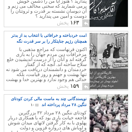
پندارید ؟ هنوز آیا من را دشمن خویش
برمی شمارید که سخنی مخالف می زنم و
آن دیوسان نشسته بر قدرت و ثروتتان را
دوست و امین می پندارید ؟
۱۶۳
پخش
امت خردباخته و خرافاتی با انتخاب بد از بدتر
همچنان رژیم جنایتکار را بر سر قدرت نگه
داشته است
۴
اکنون قرنهاست که مراجع مذهبی با
مزخرافات دین مردم جهان را به بازی
گرفته اند و آنان را از درست اندیشیدن خلع
سلاح ساخته اند. آنچه که از گفتار
خردمندان و دانشمندان دریافت می شود نه
تنها بهشت و جهنم و روز قیامت، بلکه
خدائی هم وجود ندارد و بهترین خدا و بهشت
و دوزخ همان خرد و درست اندیشیدن
۱۵۹
پخش
انسان ها است.
نویسندگانی چند به ماست مالی کردن کودتای
ننگین ۲۸ مرداد پرداخته اند
۱۰
کودتای ننگین ۲۸ مرداد ۳۲ بزرگترین
فاجعه خیانت باری بود که با همکاری دربار
پهلوی با به کار گرفتن لاتهای میدان شوش
و اوباش های دروازه قزوین و دولت