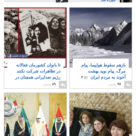
سپرده شد
بازهم سقوط هواپیما، پیام
تا بانوان کشورمان فعالانه
مرگ، پیام نوید بهشت
در تظاهرات شرکت نکنند
آخوند به مردم ایران
رژیم ضدایرانی همچنان در
۴
قدرت باقی خواهدماند
۹۷
پخش
۸۹
پخش
۸