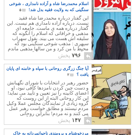
اسلام محمدرضا شاه و آزاده نامداری ، شوخی
سنگینی که به ولایت فقیه بدل شد!
۵
این گفتار درباره محمدرضا شاه فقید
نیست. درباره آزاده نامداری هم نیست. این
گفتار درباره همه ی ماست. جامعه ای
مذهبی و خرافاتی که اسلام را آنگونه که
سلیقه اش هست می بیند. بقول سهراب
سپهری : مذهب شوخی سنگینی بود که
محیط با من کرد و من سالها مذهبی ماندم
بی آنکه خدایی داشته باشم. اگر به فیلم ،
۷۹۶
پخش
شعر ، موسیقی و داستانهای دهه های 30 تا
60 بنگریم بیشتر آنها بوی مذهب دارد.
آیا جنگ زرگری روحانی با سپاه و خامنه ای پایان
مذهبی بودن در خون و رگ نویسندگان و
هنر مندان ایرانی است و ایرانیان مذهب
یافت ؟
۲
شیعه را هویت و فرهنگ خود قلمداد نموده
حضور رهبر در انتخابات با شورای نگهبانش
اند. اما با بررسی بیشتر متوجه می شویم
و دست چین کردن نامزدها کافی نبود، او
که این مذهب با اسلام واقعی فاصله بسیار
اعضای کابینه را نیز تعیین و تأیید می نماید!
دارد.
این کار روحانی البته از این روست که
گروه زیادی از نمایندگان مجلس عملا وکیل
مردم نیستند و مطابق خواست رهبر عمل
می کنند و نه مردم! بنابراین روحانی
آشکارا این موضوع را به چالش گرفته
۱۴۷
پخش
است و نشان داده است که مجلس فعلی
دکور است ؛ یعنی بالاتر از اصطبل ، باید به
مردخوشنام و برومندی ناجوانمردانه به خاک
مهتر اسبان مراجعه نمود تا کابینه چینش