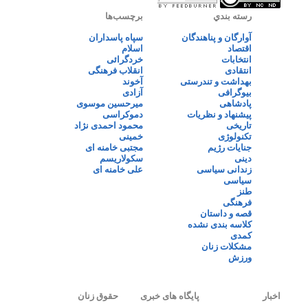
رسته بندي
برچسب‌ها
آوارگان و پناهندگان
سپاه پاسداران
اقتصاد
اسلام
انتخابات
خردگرائی
انتقادی
انقلاب فرهنگی
بهداشت و تندرستی
آخوند
بیوگرافی
آزادی
پادشاهی
میرحسین موسوی
پیشنهاد و نظریات
دموکراسی
تاریخی
محمود احمدی نژاد
تکنولوژی
خمینی
جنایات رژیم
مجتبی خامنه ای
دینی
سکولاریسم
زندانی سیاسی
علی خامنه ای
سیاسی
طنز
فرهنگی
قصه و داستان
کلاسه بندی نشده
کمدی
مشکلات زنان
ورزش
اخبار
پایگاه های خبری
حقوق زنان