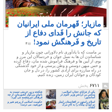
مازیار؛ قَهرمان ملی ایرانیان
که جانش را فَدای دفاع از
تاریخ و فَرهنگش نمود!
۳
بر ماست که با یادآوری نام دلاورانی چون مازیار و
شناساندن آن ها به نسل جوان و خردسالان این مرز و
بوم، از آیین ها و فرهنگ فراموش شده مان، دفاع کرده
و حس میهن دوستی و وطن پرستی و از خود گذشتگی
در راه مبارزه برای آزادی کشور را، در دل و جان
کودکان و جوانان ایران زمین، زنده کنیم.
۶۷۱۱
پخش
یکی از مَزایایِ حجابِ اسلامی:
شکنجه و بی حرمتی نسبت به
سکسِ بی دَردسَرِ وَزیر عُلوم دَر
بانوان بزرگوار کشورمان، از چه
آسانسور!
فرهنگی سرچشمه می گیرد؛
ایرانی، و یا تازیان؟
اسلامِ راستین در افغانستان، اینبار
حکومت اسلامی از پرچم شیر و
دو کودکِ بیگناه را به کامِ مرگ
خورشید، می ترسد!
کشاند