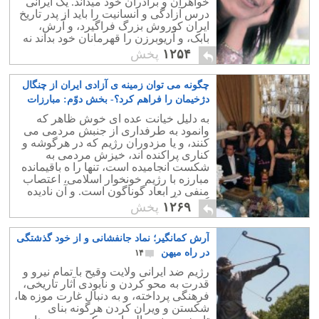
خواهران و برادران خود میداند. یک ایرانی
درس آزادگی و انسانیت را باید از پدر تاریخ
ایران کوروش بزرگ فراگیرد، و آرش،
بابک، و آریوبرزن را قهرمانان خود بداند نه
حس، حسین، علی، و فاطمه.
۱۲۵۴
پخش
چگونه می توان زمینه ی آزادی ایران از چنگال
دژخیمان را فراهم کرد؟- بخش دوّم: مبارزات
منفی
۲۱
به دلیل خیانت عده ای خوش ظاهر که
وانمود به طرفداری از جنبش مردمی می
کنند، و یا مزدوران رژیم که در هرگوشه و
کناری پراکنده اند، خیزش مردمی به
شکست انجامیده است، تنها را ه باقیمانده
مبارزه با رژیم خونخوار اسلامی، اعتصاب
منفی در ابعاد گوناگون است. و آن نادیده
گرفتن آخوند و شرکت نکردن در محفل
۱۲۶۹
پخش
های آنهاست.
آرش کمانگیر؛ نماد جانفشانی و از خود گذشتگی
در راه میهن
۱۴
رژیم ضد ایرانی ولایت وقیح با تمام نیرو و
قدرت به محو کردن و نابودی آثار تاریخی،
فرهنگی پرداخته، و به دنبال غارت موزه ها،
شکستن و ویران کردن هرگونه بنای