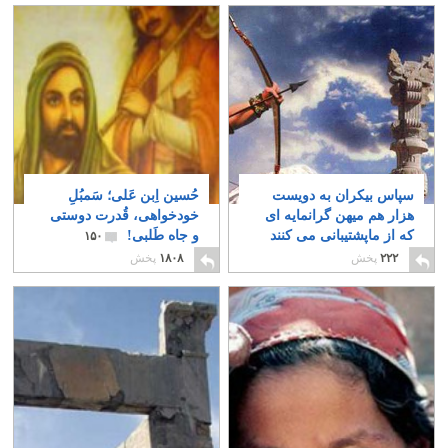
سپاس بیکران به دویست
حُسین اِبن عَلی؛ سَمبُلِ
هزار هم میهن گرانمایه ای
خودخواهی، قُدرت دوستی
که از ماپشتیبانی می کنند
و جاه طَلبی!
۱۵۰
۵
۲۲۲
پخش
۱۸۰۸
پخش