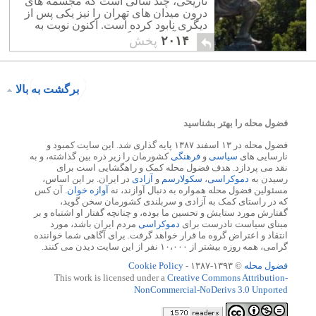
تاریخی، چند سالی است که مجسمه های
درون میدان های تهران را نیز یکی پس از
دیگری نابود کرده است. اکنون نوبت به
تندیس آرش کمانگیر در میدان ساری
۲۰۱۴
پخش
رسید.
برگشت به بالا
فضول محله را بهتر بشناسید
فضول محله در ۱۳ اسفند ۱۳۸۷ پایه گذاری شد. این سایت کمبود و
نارسایی های
سیاسی
و
فرهنگی
کشورمان را زیر ذره بین گذاشته، و به
نقد می پردازد. هدف فضول محله کمک و راهگشایی است برای
رسیدن به
دموکراسی
،
سکولارسم
و
آزادی
در ایران. بر این اساس،
مسئولین فضول محله همواره به دنبال آوازند، نه
آوازه خوان
. آن کس
که در راستای کمک به آزادی و سربلندی کشورمان سخن گوید،
گفتارش مورد ستایش و تحسین ما بوده، و چنانچه گفتار او اشتباه و بر
مبنای سیاست نادرست برای
دموکراسی
مردم ایران باشد، مورد
انتقاد و اعتراض گروه ما قرار خواهد گرفت. برای آگاهی شما خواننده
گرامی، همه روزه بیشتر از ۱۰،۰۰۰ نفر از این سایت دیدن می کنند.
فضول محله
© ۱۳۹۳-۱۳۸۷ -
Cookie Policy
This work is licensed under a
Creative Commons Attribution-
NonCommercial-NoDerivs 3.0 Unported