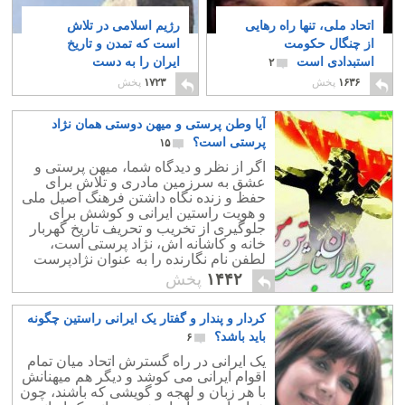
اتحاد ملی، تنها راه رهایی
رژیم اسلامی در تلاش
از چنگال حکومت
است که تمدن و تاریخ
استبدادی است
ایران را به دست
۲
فراموشی بسپارد
۷
۱۶۳۶
پخش
۱۷۲۳
پخش
آیا وطن پرستی و میهن دوستی همان نژاد
پرستی است؟
۱۵
اگر از نظر و دیدگاه شما، میهن پرستی و
عشق به سرزمین مادری و تلاش برای
حفظ و زنده نگاه داشتن فرهنگ اصیل ملی
و هویت راستین ایرانی و کوشش برای
جلوگیری از تخریب و تحریف تاریخ گهربار
خانه و کاشانه اش، نژاد پرستی است،
لطفن نام نگارنده را به عنوان نژادپرست
ترین ایرانی، در لیست نژادپرستان خود ثبت
۱۴۴۲
پخش
کنید.
کردار و پندار و گفتار یک ایرانی راستین چگونه
باید باشد؟
۶
یک ایرانی در راه گسترش اتحاد میان تمام
اقوام ایرانی می کوشد و دیگر هم میهنانش
با هر زبان و لهجه و گویشی که باشند، چون