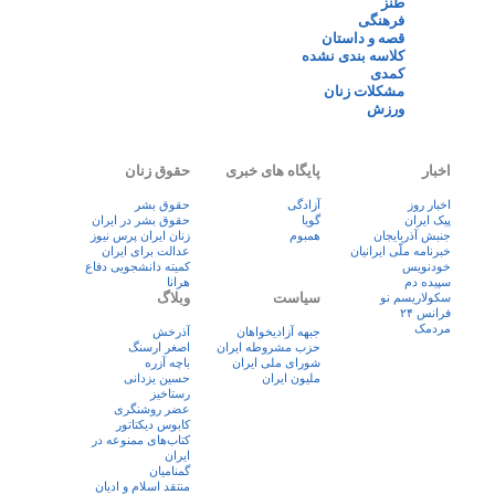
طنز
فرهنگی
قصه و داستان
کلاسه بندی نشده
کمدی
مشکلات زنان
ورزش
اخبار
پایگاه های خبری
حقوق زنان
اخبار روز
آزادگی
حقوق بشر
پيک ايران
گویا
حقوق بشر در ایران
جنبش آذربایجان
همبوم
زنان ايران پرس نيوز
خبرنامه ملّی ایرانیان
عدالت برای ایران
خودنویس
کمیته دانشجویی دفاع
سپیده دم
هرانا
سیاست
وبلاگ
سکولاریسم نو
فرانس ۲۴
مردمک
جبهه آزادیخواهان
آذرخش
حزب مشروطه ایران
اصغر ارسنگ
شورای ملی ایران
باچه آزره
ملیون ایران
حسین یزدانی
رستاخیز
عضر روشنگری
کابوس دیکتاتور
کتاب‌های ممنوعه در
ایران
گمنامیان
منتقد اسلام و ادیان