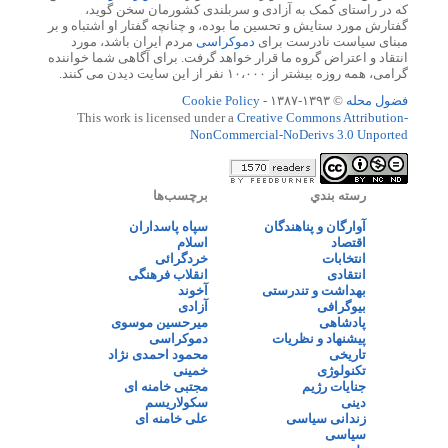
که در راستای کمک به آزادی و سربلندی کشورمان سخن گوید،
گفتارش مورد ستایش و تحسین ما بوده، و چنانچه گفتار او اشتباه و بر
مبنای سیاست نادرست برای
دموکراسی
مردم ایران باشد، مورد
انتقاد و اعتراض گروه ما قرار خواهد گرفت. برای آگاهی شما خواننده
گرامی، همه روزه بیشتر از ۱۰،۰۰۰ نفر از این سایت دیدن می کنند.
فضول محله
© ۱۳۹۳-۱۳۸۷ -
Cookie Policy
This work is licensed under a
Creative Commons Attribution-
NonCommercial-NoDerivs 3.0 Unported
رسته بندي
برچسب‌ها
آوارگان و پناهندگان
سپاه پاسداران
اقتصاد
اسلام
انتخابات
خردگرائی
انتقادی
انقلاب فرهنگی
بهداشت و تندرستی
آخوند
بیوگرافی
آزادی
پادشاهی
میرحسین موسوی
پیشنهاد و نظریات
دموکراسی
تاریخی
محمود احمدی نژاد
تکنولوژی
خمینی
جنایات رژیم
مجتبی خامنه ای
دینی
سکولاریسم
زندانی سیاسی
علی خامنه ای
سیاسی