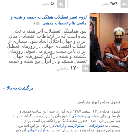
پهلوی
۱
۸
۴۵۷۸
پخش
۵۸
پخش
لزوم تغییر تعطیلات هفتگی به جمعه و شنبه و
مانعی بنام تعصبات مذهبی
۱
نبود هماهنگی تعطیلات آخر هفته باعث
شده است که در ارتباطات اقتصادی میان
ایران و جهان اختلال ایجاد شود. بسیاری از
عملیات اقتصادی جهانی در روزهای تعطیل
ایران با بن بست روبرو می شوند. روزهای
یکشنبه و شنبه در اکثر کشورهای جهان
تعطیل هستند و در ایران پنج شنبه و جمعه.
این بدین معناست که تنها سه روز از هفته
۱۷۰
پخش
میان ایران و جهان ارتباط اقتصادی برقرار
است که با داشتن 30 روز تعطیلات سالیانه
همان هم در امّا و اگر است!
برگشت به بالا
فضول محله را بهتر بشناسید
فضول محله در ۱۳ اسفند ۱۳۸۷ پایه گذاری شد. این سایت کمبود و
نارسایی های
سیاسی
و
فرهنگی
کشورمان را زیر ذره بین گذاشته، و به
نقد می پردازد. هدف فضول محله کمک و راهگشایی است برای
رسیدن به
دموکراسی
،
سکولارسم
و
آزادی
در ایران. بر این اساس،
مسئولین فضول محله همواره به دنبال آوازند، نه
آوازه خوان
. آن کس