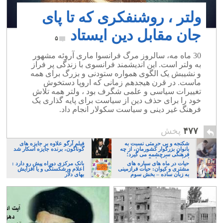
ولتر ، روشنفکری که تا پای
جان مقابل دین ایستاد
۵
30 ماه مه، سالروز مرگ فرانسوا ماری آروئه مشهور
به ولتر است. این اندیشمند فرانسوی با زندگی پر فراز
و نشیبش یک الگوی همواره ستودنی و بزرگ برای همه
ماست. در قرن هیجدهم زمانی که اروپا دستخوش
تغییرات سیاسی و علمی شگرف بود ، ولتر همه تلاش
خود را برای حذف دین از سیاست برای پایه گذاری یک
فرهنگ غیر دینی و سیاست سکولار انجام داد.
۴۷۷
پخش
شکنجه و بی حرمتی نسبت به
فیلم آرگو علاوه بر جایزه های
بانوان بزرگوار کشورمان، از چه
گوناگون، برنده جایزه اسکار شد
فرهنگی سرچشمه می گیرد؛
ایرانی، و یا تازیان؟
حیات در ماه های سیاره های
بانک مرکزی دوراه پیش رو دارد :
مشتری و کیوان: حیات فرازمینی
اعلام ورشکستگی و یا افزایش
به زبان ساده – بخش سوم
بهای دلار