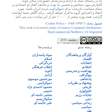
که در راستای کمک به آزادی و سربلندی کشورمان سخن گوید،
گفتارش مورد ستایش و تحسین ما بوده، و چنانچه گفتار او اشتباه و بر
مبنای سیاست نادرست برای
دموکراسی
مردم ایران باشد، مورد
انتقاد و اعتراض گروه ما قرار خواهد گرفت. برای آگاهی شما خواننده
گرامی، همه روزه بیشتر از ۱۰،۰۰۰ نفر از این سایت دیدن می کنند.
فضول محله
© ۱۳۹۳-۱۳۸۷ -
Cookie Policy
This work is licensed under a
Creative Commons Attribution-
NonCommercial-NoDerivs 3.0 Unported
رسته بندي
برچسب‌ها
آوارگان و پناهندگان
سپاه پاسداران
اقتصاد
اسلام
انتخابات
خردگرائی
انتقادی
انقلاب فرهنگی
بهداشت و تندرستی
آخوند
بیوگرافی
آزادی
پادشاهی
میرحسین موسوی
پیشنهاد و نظریات
دموکراسی
تاریخی
محمود احمدی نژاد
تکنولوژی
خمینی
جنایات رژیم
مجتبی خامنه ای
دینی
سکولاریسم
زندانی سیاسی
علی خامنه ای
سیاسی
طنز