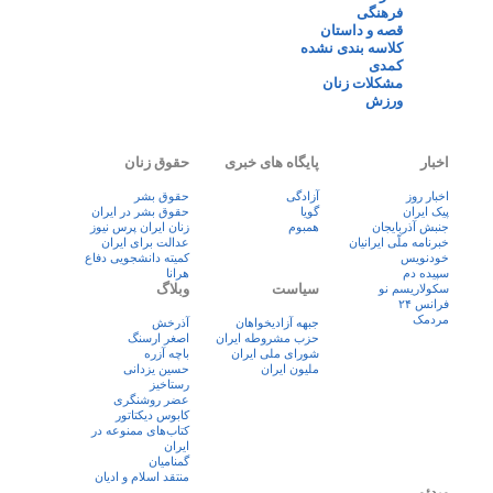
فرهنگی
قصه و داستان
کلاسه بندی نشده
کمدی
مشکلات زنان
ورزش
اخبار
پایگاه های خبری
حقوق زنان
اخبار روز
آزادگی
حقوق بشر
پيک ايران
گویا
حقوق بشر در ایران
جنبش آذربایجان
همبوم
زنان ايران پرس نيوز
خبرنامه ملّی ایرانیان
عدالت برای ایران
خودنویس
کمیته دانشجویی دفاع
سپیده دم
هرانا
سیاست
وبلاگ
سکولاریسم نو
فرانس ۲۴
مردمک
جبهه آزادیخواهان
آذرخش
حزب مشروطه ایران
اصغر ارسنگ
شورای ملی ایران
باچه آزره
ملیون ایران
حسین یزدانی
رستاخیز
عضر روشنگری
کابوس دیکتاتور
کتاب‌های ممنوعه در
ایران
گمنامیان
منتقد اسلام و ادیان
ویدئو