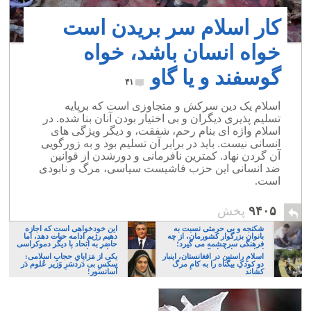
کار اسلام سر بریدن است
خواه انسان باشد، خواه
گوسفند و یا گاو
۴۱
اسلام یک دین سرکش و متجاوزی است که برپایه
تسلیم پذیری دیگران و بی اختیار بودن آنان بنا شده. در
اسلام واژه ای بنام رحم، شفقت، و دیگر ویژگی های
انسانی نیست. باید در برابر آن تسلیم بود و به زورگویی
آن گردن نهاد. کمترین نافرمانی و دورشدن از قوانین
ضد انسانی این حزب فاشیست سیاسی، مرگ و نابودی
است.
۹۴۰۵
پخش
شکنجه و بی حرمتی نسبت به
این خودخواهی است که اجازه
بانوان بزرگوار کشورمان، از چه
دهیم رژیم ادامه حیات دهد، اما
فرهنگی سرچشمه می گیرد؛
حاضر به اتحاد با دیگر دموکراسی
ایرانی، و یا تازیان؟
خواهان نباشیم!
اسلامِ راستین در افغانستان، اینبار
یکی از مَزایایِ حجابِ اسلامی:
دو کودکِ بیگناه را به کامِ مرگ
سکسِ بی دَردسَرِ وَزیر عُلوم دَر
کشاند
آسانسور!