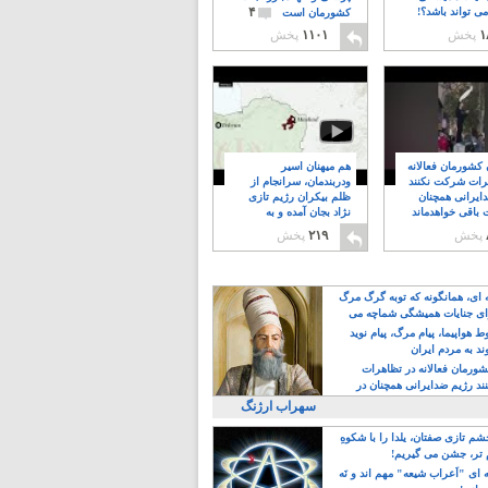
۴
ی تواند باشد؟!
کشورمان است
۱
پخش
۱۱۰۱
پخش
ن کشورمان فعالانه
هم میهنان اسیر
رات شرکت نکنند
ودربندمان، سرانجام از
ایرانی همچنان
ظلم بیکران رژیم تازی
 باقی خواهدماند
نژاد بجان آمده و به
۸
خبابانها ریختند
پخش
۲۱۹
پخش
ه ای، همانگونه که توبه گرگ مرگ
ی جنایات همیشگی شماچه می
!
 هواپیما، پیام مرگ، پیام نوید
د به مردم ایران
کشورمان فعالانه در تظاهرات
د رژیم ضدایرانی همچنان در
 خواهدماند
سهراب ارژنگ
م تازی صفتان، یلدا را با شکوهِ
 تر، جشن می گیریم!
 ای "اَعراب شیعه" مهم اند و نَه