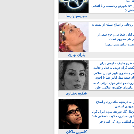
یرانی!
رویداد سال ۵۷؛ شورش و دَسیسه و یا انقلابی
خش ۲)
سیروس پارسا
روحانی و اصلاح طلبان از پشت به
ی گناه ، شجاعی و حاج صفی از
یم ملی محروم شدند.
ست نژادپرستی بدهید!
باران بهاری
طرح مخوف حکومتی برای
جه گران دولتی به قتل و جنایت
در جستجوی تغییر قوانین اسلامی،
ام جمعه مدل لباس شنا تا آخوند
مجنسگرا!
رونده دو دختر جوان ایرانی که به
 ماموران حکومت اسلامی، حلق
شکوه بختیاری
 به تاریخچه میانه روی و اصلاح
مهوری اسلامی
وتبال گًل خوردند، مردم ایران گول
ا برنده بازی، حکومت اسلامی شد!
م اسلامی روی کار آمد و چرا
؟!
کاسپین ماکان