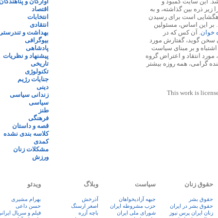
 ۱۳۸۷ پایه گذاری شد. این سایت کمبود و
آوارگان و پناهندگان
زیر ذره بین گذاشته، و به
اقتصاد
اهگشایی است برای رسیدن
انتخابات
. بر این اساس، مسئولین
انتقادی
ه خوان
. آن کس که در
بهداشت و تندرستی
 سخن گوید، گفتارش مورد
بیوگرافی
 اشتباه و بر مبنای سیاست
پادشاهی
مورد انتقاد و اعتراض گروه
پیشنهاد و نظریات
نده گرامی، همه روزه بیشتر
تاریخی
تکنولوژی
جنایات رژیم
دینی
This work is licens
زندانی سیاسی
سیاسی
طنز
فرهنگی
قصه و داستان
کلاسه بندی نشده
کمدی
مشکلات زنان
ورزش
حقوق زنان
سیاست
وبلاگ
ویدئو
حقوق بشر
جبهه آزادیخواهان
آذرخش
بهرام مشیری
حقوق بشر در ایران
حزب مشروطه ایران
اصغر ارسنگ
حسن داعی
زنان ايران پرس نيوز
شورای ملی ایران
باچه آزره
فيلم و سريال ايران