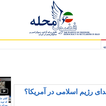
تلاش برای آزادی، دموکراسی و
THE PURSUIT OF FREEDOM,
سکولاریسم در ایران
DEMOCRACY & SECULARISM IN IRAN
ت
دای رژیم اسلامی در آمریکا؟
آقای خام
که توبه
سزای ج