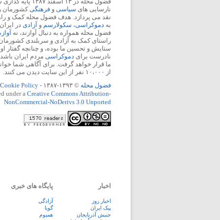
فضول محله در ۱۳ اسفند
نارسایی های
سیاسی
و
فرهنگی
کشورمان را 
نقد می پردازد. هدف فضول محله کمک و ر
به
دموکراسی
،
سکولارسم
و
آزادی
در ایران
فضول محله همواره به دنبال آوازند، نه
آواز
راستای کمک به آزادی و سربلندی کشورمان
ستایش و تحسین ما بوده، و چنانچه گفتار او
نادرست برای
دموکراسی
مردم ایران باشد، 
ما قرار خواهد گرفت. برای آگاهی شما خوان
از ۱۰،۰۰۰ نفر از این سایت دیدن می کنند.
فضول محله
© ۱۳۹۳-۱۳۸۷ -
Cookie Policy
ed under a
Creative Commons Attribution-
NonCommercial-NoDerivs 3.0 Unported
اخبار
پایگاه های خبری
اخبار روز
آزادگی
پيک ايران
گویا
جنبش آذربایجان
همبوم