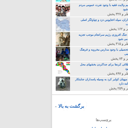
م ولایت فقیه با وجود نفرت عمومی مردم
 شود
اران، سپاه اختاپوس دزد و چپاولگر اصلی
ت
جنگ افروزی رژیم سرانجام موجب تجزیه
می شود
تحصیلی با وجود مدارس مخروبه و فرهنگ
نی
لائی کردها برای جداکردن بخشهای محل
د
یهنان کولبر کرد به وسیله پاسداران جنایتکار
مه دارد
برگشت به بالا
برچسب‌ها