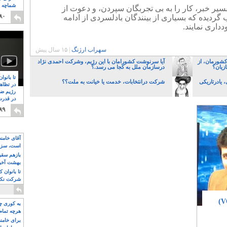
شماچه م
سیر خبر، کار را به بی تجربگان سپردن، و دعوت از
۸
۸۰
گردیده که بسیاری از بینندگان بادلسردی از ادامه
داری نمایند.
سهراب ارژنگ
|
۱۵ سال پیش
کشورمان، از
آیا سرنوشت کشورامان با این رژیم، وشرکت احمدی نژاد
زیان؟
درسازمان ملل به کجا می رسد.؟
تا بانوا
یادرتاریکی
شرکت درانتخابات، خدمت یا خیانت به ملت؟؟
در تظاه
رژیم ضد
در قدرت
۸
۸۹
آقای خامن
است، سزا
تواند باشد؟
بازهم سقوط
بهشت آخون
تا بانوان 
شرکت نکنن
قدرت باقی
آیا هدف از برنامه های صدای آمریکا (VOA)
به کوری چش
هرچه تمام
برای خامنه