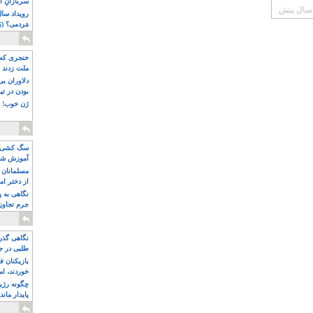
سربازانِ ا
مَردمی؟ (بَ
خنجری که 
ملت زدند
دلاوران ب
بودن در ت
ژن خوب! ت
سگ کشی، 
آموزش شکن
بیشتر
مسلمانان 
از دختر ام
مسلمان ه
نگاهی به پ
جرم تجاوز
آویز شدند!
نگاهی گذرا
طلبی در ج
بازیکنان ف
خوردند، ام
چگونه رژی
پایدار ماند