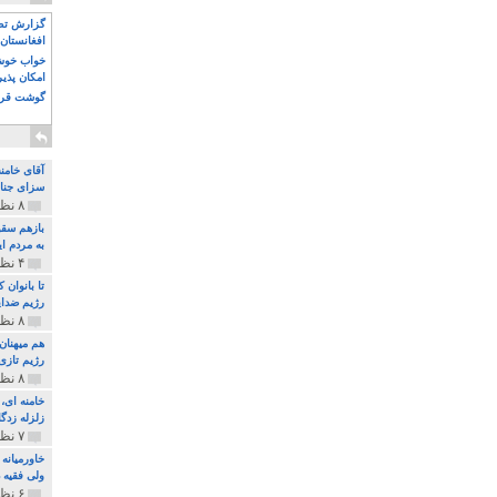
گزارش تصو
افغانستان 
خواب خوش و
امکان پذی
گوشت قرم
آقای خامن
سزای جنای
۸ نظر و ۱۸۰ پخش
بازهم سقو
به مردم ای
۴ نظر و ۹۷ پخش
تا بانوان
رژیم ضدای
۸ نظر و ۸۹ پخش
هم میهنان
رژیم تازی 
۸ نظر و ۲۱۹ پخش
زلزله زدگا
۷ نظر و ۲۱۰ پخش
خاورمیانه
ولی فقیه د
۶ نظر و ۱۵۷ پخش