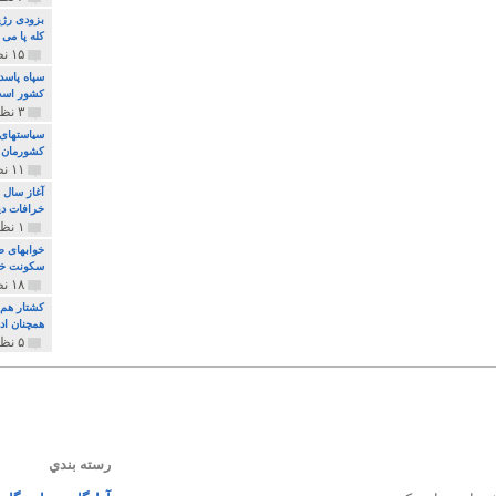
بزودی رژی
کله پا می
۱۵ نظر و ۳۲۷ پخش
سپاه پاسد
کشور اس
۳ نظر و ۱۶۲ پخش
سیاستهای 
کشورمان 
۱۱ نظر و ۳۱۵ پخش
آغاز سال 
خرافات دی
۱ نظر و ۷۴ پخش
خوابهای ط
سکونت خو
۱۸ نظر و ۸۹۷ پخش
کشتار هم م
همچنان ادا
۵ نظر و ۲۵۹ پخش
رسته بندي