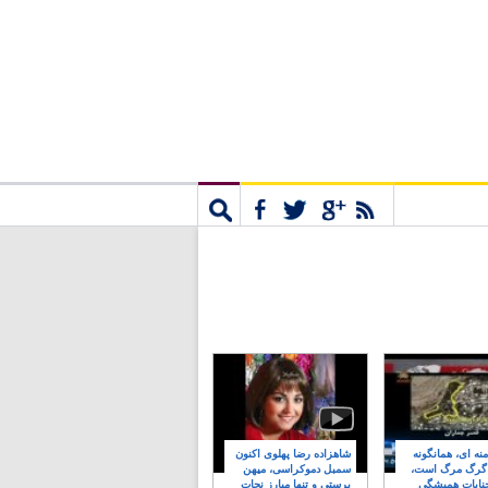
مشترک
جستجو
نه ای، همانگونه
شاهزاده رضا پهلوی اکنون
 گرگ مرگ است،
سمبل دموکراسی، میهن
نایات همیشگی
پرستی و تنها مبارز نجات