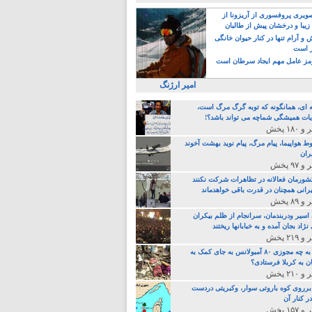
یری پروفسوری از آریزونا از
زیبا و درخشان پیش از طالبان
 آرام تنها در کنار حیوان خانگی
ر است
ز عامل مهم ایجاد سرطان است
امیر ارژنگ
ه ای، همانگونه که توبه گرگ مرگ است،
ات همیشگی شماچه می تواند باشد؟!
ط هواپیما، پیام مرگ، پیام نوید بهشت آخوند
ران
 کشورمان فعالانه در تظاهرات شرکت نکنند
رانی همچنان در قدرت باقی خواهدماند
 اسیر ودربندمان، سرانجام از ظلم بیکران
نژاد بجان آمده و به خبابانها ریختند
خامنه ای، به چه مجوزی ۸۰ آمبولانس به جای کمک به
ن به کربلا فرستادی؟
 برروی کوه باروتی سوار، وکبریتی دردست
ر کنار آن