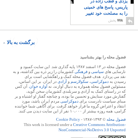
یزدی و قطب زاده در
پاریس، پاسخ های خمینی
را به مصلحت خود تغییر
می دادند
۵۶
۷۷۸
پخش
برگشت به بالا
فضول محله را بهتر بشناسید
فضول محله در ۱۳ اسفند ۱۳۸۷ پایه گذاری شد. این سایت کمبود و
نارسایی های
سیاسی
و
فرهنگی
کشورمان را زیر ذره بین گذاشته، و به
نقد می پردازد. هدف فضول محله کمک و راهگشایی است برای
رسیدن به
دموکراسی
،
سکولارسم
و
آزادی
در ایران. بر این اساس،
مسئولین فضول محله همواره به دنبال آوازند، نه
آوازه خوان
. آن کس
که در راستای کمک به آزادی و سربلندی کشورمان سخن گوید،
گفتارش مورد ستایش و تحسین ما بوده، و چنانچه گفتار او اشتباه و بر
مبنای سیاست نادرست برای
دموکراسی
مردم ایران باشد، مورد
انتقاد و اعتراض گروه ما قرار خواهد گرفت. برای آگاهی شما خواننده
گرامی، همه روزه بیشتر از ۱۰،۰۰۰ نفر از این سایت دیدن می کنند.
فضول محله
© ۱۳۹۳-۱۳۸۷ -
Cookie Policy
This work is licensed under a
Creative Commons Attribution-
NonCommercial-NoDerivs 3.0 Unported