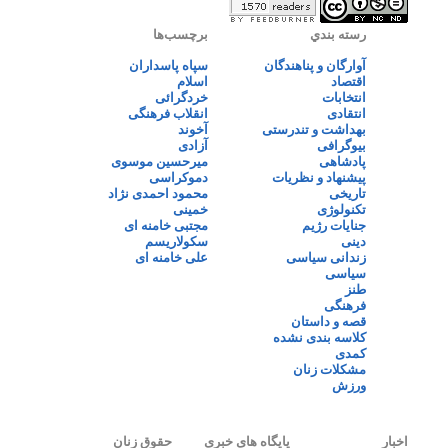
رسته بندي
برچسب‌ها
آوارگان و پناهندگان
سپاه پاسداران
اقتصاد
اسلام
انتخابات
خردگرائی
انتقادی
انقلاب فرهنگی
بهداشت و تندرستی
آخوند
بیوگرافی
آزادی
پادشاهی
میرحسین موسوی
پیشنهاد و نظریات
دموکراسی
تاریخی
محمود احمدی نژاد
تکنولوژی
خمینی
جنایات رژیم
مجتبی خامنه ای
دینی
سکولاریسم
زندانی سیاسی
علی خامنه ای
سیاسی
طنز
فرهنگی
قصه و داستان
کلاسه بندی نشده
کمدی
مشکلات زنان
ورزش
اخبار
پایگاه های خبری
حقوق زنان