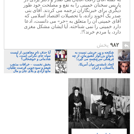
پاریس سخنان خمینی را به نفع و مصلحت خود طور
دیگری برای خبرنگاران ترجمه می کردند. آقای بنی
صدر یک آخوند زاده، با تحصیلات اقتصاد اسلامی که
آقای خمینی آن را متعلق به «خر» می دانست، ادعا
دارد خمینی را نمی شناخته. آیا ایشان مشکل مغزی
دارد، یا مردم خرند؟!.
۹۸۲
پخش
شکنجه و بی حرمتی نسبت به
آیا حذف نام مجاهدین از لیست
بانوان بزرگوار کشورمان، از چه
سیاه جای نگرانی است، یا
فرهنگی سرچشمه می گیرد؛
شادمانی و خوشحالی؟
ایرانی، و یا تازیان؟
اتحاد نامقدس میان آمریکا،
بخش نخست – خرافات مذهب
پاکستان، و ایران
شیعه و سودجویی فرصت طلبان،
مانع آزادی و بلای جان و مال
مردم ایران