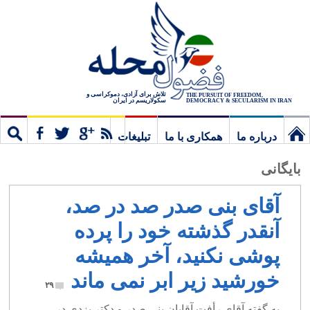
تلاش برای آزادی، دموکراسی و
THE PURSUIT OF FREEDOM,
سکولاریسم در ایران
DEMOCRACY & SECULARISM IN IRAN
درباره ما
همکاری با ما
تبلیغات
نخستین
مشترک
جستج
بایگانی
برگ
آقای بنی صدر صد در صد،
آنقدر گذشته خود را پرده
پوشی نکنید، آخر همیشه
خورشید زیر ابر نمی ماند
۲۹
به گفته آقای رأفت آقایان بنی صدر و دکتر یزدی در