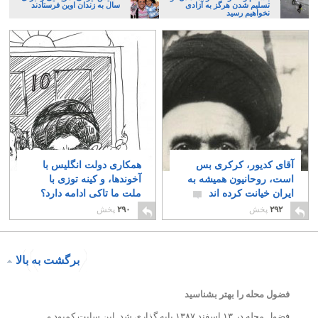
تسلیم شدن هرگز به آزادی
سال به زندان اوین فرستادند
نخواهیم رسید
آقای کدیور، کرکری بس
همکاری دولت انگلیس با
است، روحانیون همیشه به
آخوندها، و کینه توزی با
ایران خیانت کرده اند
ملت ما تاکی ادامه دارد؟
۵
۲۰
۲۹۲
پخش
۲۹۰
پخش
برگشت به بالا
فضول محله را بهتر بشناسید
فضول محله در ۱۳ اسفند ۱۳۸۷ پایه گذاری شد. این سایت کمبود و