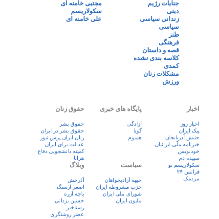
جنایات رژیم
مجتبی خامنه ای
دینی
سکولاریسم
زندانی سیاسی
علی خامنه ای
سیاسی
طنز
فرهنگی
قصه و داستان
کلاسه بندی نشده
کمدی
مشکلات زنان
ورزش
اخبار
پایگاه های خبری
حقوق زنان
اخبار روز
آزادگی
حقوق بشر
پيک ايران
گویا
حقوق بشر در ایران
جنبش آذربایجان
همبوم
زنان ايران پرس نيوز
خبرنامه ملّی ایرانیان
عدالت برای ایران
خودنویس
کمیته دانشجویی دفاع
سپیده دم
هرانا
سیاست
وبلاگ
سکولاریسم نو
فرانس ۲۴
مردمک
جبهه آزادیخواهان
آذرخش
حزب مشروطه ایران
اصغر ارسنگ
شورای ملی ایران
باچه آزره
ملیون ایران
حسین یزدانی
رستاخیز
عضر روشنگری