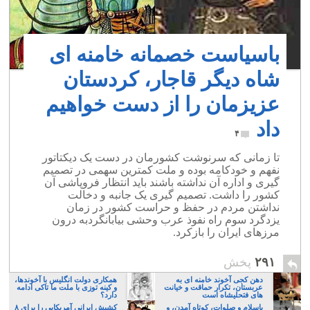
باسیاست خصمانه خامنه ای
شاه دیگر قاجار، کردستان
عزیزمان را از دست خواهیم
داد
۴
تا زمانی که سرنوشت کشورمان در دست یک دیکتاتور
نفهم و خودکامه بوده و ملت کمترین سهمی در تصمیم
گیری و اداره آن نداشته باشند باید انتظار فروپاشی آن
کشور را داشت. تصمیم گیری یک جانبه و دخالت
نداشتن مردم در حفظ و حراست کشور در زمان
یزدگرد سوم راه نفوذ عرب وحشی بیابانگردبه درون
مرزهای ایران را بازکرد.
۲۹۱
پخش
دهن کجی آخوند خامنه ای به
همکاری دولت انگلیس با آخوندها،
عربستان، تکرار حماقت و خیانت
و کینه توزی با ملت ما تاکی ادامه
های فتحلیشاه است
دارد؟
باسلام و صلوات، کوتاه آمدن، و
کشیش ایرانی آمریکایی را برای ۸