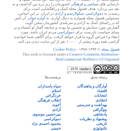
نارسایی های
سیاسی
و
فرهنگی
کشورمان را زیر ذره بین گذاشته، و به
نقد می پردازد. هدف فضول محله کمک و راهگشایی است برای
رسیدن به
دموکراسی
،
سکولارسم
و
آزادی
در ایران. بر این اساس،
مسئولین فضول محله همواره به دنبال آوازند، نه
آوازه خوان
. آن کس
که در راستای کمک به آزادی و سربلندی کشورمان سخن گوید،
گفتارش مورد ستایش و تحسین ما بوده، و چنانچه گفتار او اشتباه و بر
مبنای سیاست نادرست برای
دموکراسی
مردم ایران باشد، مورد
انتقاد و اعتراض گروه ما قرار خواهد گرفت. برای آگاهی شما خواننده
گرامی، همه روزه بیشتر از ۱۰،۰۰۰ نفر از این سایت دیدن می کنند.
فضول محله
© ۱۳۹۳-۱۳۸۷ -
Cookie Policy
This work is licensed under a
Creative Commons Attribution-
NonCommercial-NoDerivs 3.0 Unported
رسته بندي
برچسب‌ها
آوارگان و پناهندگان
سپاه پاسداران
اقتصاد
اسلام
انتخابات
خردگرائی
انتقادی
انقلاب فرهنگی
بهداشت و تندرستی
آخوند
بیوگرافی
آزادی
پادشاهی
میرحسین موسوی
پیشنهاد و نظریات
دموکراسی
تاریخی
محمود احمدی نژاد
تکنولوژی
خمینی