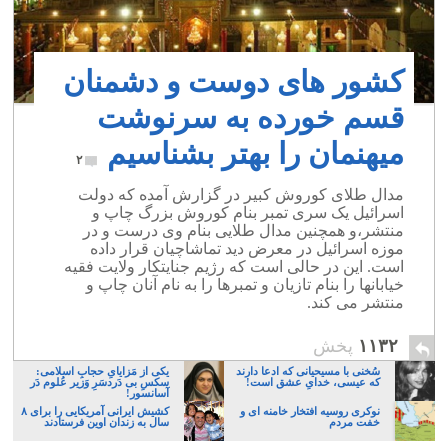
کشور های دوست و دشمنان
قسم خورده به سرنوشت
میهنمان را بهتر بشناسیم
۲
مدال طلای کوروش کبیر در گزارش آمده که دولت
اسرائیل یک سری تمبر بنام کوروش بزرگ چاپ و
منتشر،و همچنین مدال طلایی بنام وی درست و در
موزه اسرائیل در معرض دید تماشاچیان قرار داده
است. این در حالی است که رژیم جنایتکار ولایت فقیه
خیابانها را بنام تازیان و تمبرها را به نام آنان چاپ و
منتشر می کند.
۱۱۳۲
پخش
سُخنی با مسیحیانی که ادعا دارند
یکی از مَزایایِ حجابِ اسلامی:
که عیسی، خدایِ عشق است!
سکسِ بی دَردسَرِ وَزیر عُلوم دَر
آسانسور!
نوکری روسیه افتخار خامنه ای و
کشیش ایرانی آمریکایی را برای ۸
خفت مردم
سال به زندان اوین فرستادند