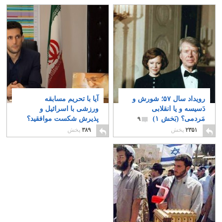
رویداد سال ۵۷؛ شورش و
آیا با تحریم مسابقه
دَسیسه و یا انقلابی
ورزشی با اسرائیل و
مَردمی؟ (بَخش ۱)
پذیرش شکست موافقید؟
۹
۰
۲۳۵۱
پخش
۳۸۹
پخش