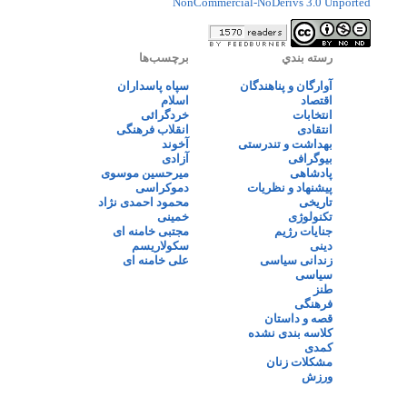
NonCommercial-NoDerivs 3.0 Unported
رسته بندي
برچسب‌ها
آوارگان و پناهندگان
سپاه پاسداران
اقتصاد
اسلام
انتخابات
خردگرائی
انتقادی
انقلاب فرهنگی
بهداشت و تندرستی
آخوند
بیوگرافی
آزادی
پادشاهی
میرحسین موسوی
پیشنهاد و نظریات
دموکراسی
تاریخی
محمود احمدی نژاد
تکنولوژی
خمینی
جنایات رژیم
مجتبی خامنه ای
دینی
سکولاریسم
زندانی سیاسی
علی خامنه ای
سیاسی
طنز
فرهنگی
قصه و داستان
کلاسه بندی نشده
کمدی
مشکلات زنان
ورزش