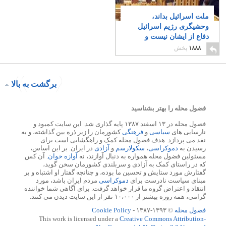
ملت اسرائیل بداند،
وحشیگری رژیم اسرائیل
دفاع از ایشان نیست و
پیامد عکس دارد
۶
۱۸۸۸
پخش
برگشت به بالا
فضول محله را بهتر بشناسید
فضول محله در ۱۳ اسفند ۱۳۸۷ پایه گذاری شد. این سایت کمبود و
نارسایی های
سیاسی
و
فرهنگی
کشورمان را زیر ذره بین گذاشته، و به
نقد می پردازد. هدف فضول محله کمک و راهگشایی است برای
رسیدن به
دموکراسی
،
سکولارسم
و
آزادی
در ایران. بر این اساس،
مسئولین فضول محله همواره به دنبال آوازند، نه
آوازه خوان
. آن کس
که در راستای کمک به آزادی و سربلندی کشورمان سخن گوید،
گفتارش مورد ستایش و تحسین ما بوده، و چنانچه گفتار او اشتباه و بر
مبنای سیاست نادرست برای
دموکراسی
مردم ایران باشد، مورد
انتقاد و اعتراض گروه ما قرار خواهد گرفت. برای آگاهی شما خواننده
گرامی، همه روزه بیشتر از ۱۰،۰۰۰ نفر از این سایت دیدن می کنند.
فضول محله
© ۱۳۹۳-۱۳۸۷ -
Cookie Policy
This work is licensed under a
Creative Commons Attribution-