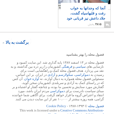
آنجا که وجدانها به خواب
رفت و قلبهاسیاه گشت،
جلاد داعش نیز قربانی خود
را زنده زنده در آتش
۴۸۱۵
پخش
بسوزاند
۲۱
برگشت به بالا
فضول محله را بهتر بشناسید
فضول محله در ۱۳ اسفند ۱۳۸۷ پایه گذاری شد. این سایت کمبود و
نارسایی های
سیاسی
و
فرهنگی
کشورمان را زیر ذره بین گذاشته، و به
نقد می پردازد. هدف فضول محله کمک و راهگشایی است برای
رسیدن به
دموکراسی
،
سکولارسم
و
آزادی
در ایران. بر این اساس،
مسئولین فضول محله همواره به دنبال آوازند، نه
آوازه خوان
. آن کس
که در راستای کمک به آزادی و سربلندی کشورمان سخن گوید،
گفتارش مورد ستایش و تحسین ما بوده، و چنانچه گفتار او اشتباه و بر
مبنای سیاست نادرست برای
دموکراسی
مردم ایران باشد، مورد
انتقاد و اعتراض گروه ما قرار خواهد گرفت. برای آگاهی شما خواننده
گرامی، همه روزه بیشتر از ۱۰،۰۰۰ نفر از این سایت دیدن می کنند.
فضول محله
© ۱۳۹۳-۱۳۸۷ -
Cookie Policy
This work is licensed under a
Creative Commons Attribution-