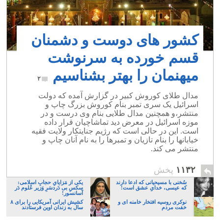
کشور های دوست و دشمنان
قسم خورده به سرنوشت
میهنمان را بهتر بشناسیم
۲
مدال طلای کوروش کبیر در گزارش آمده که دولت
اسرائیل یک سری تمبر بنام کوروش بزرگ چاپ و
منتشر،و همچنین مدال طلایی بنام وی درست و در
موزه اسرائیل در معرض دید تماشاچیان قرار داده
است. این در حالی است که رژیم جنایتکار ولایت فقیه
خیابانها را بنام تازیان و تمبرها را به نام آنان چاپ و
منتشر می کند.
۱۱۳۲
پخش
سُخنی با مسیحیانی که ادعا دارند
یکی از مَزایایِ حجابِ اسلامی:
که عیسی، خدایِ عشق است!
سکسِ بی دَردسَرِ وَزیر عُلوم دَر
آسانسور!
نوکری روسیه افتخار خامنه ای و
کشیش ایرانی آمریکایی را برای ۸
خفت مردم
سال به زندان اوین فرستادند