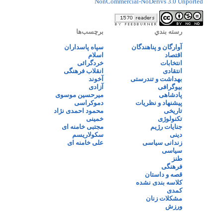
NonCommercial-NoDerivs 3.0 Unported
رسته بندي
برچسب‌ها
آوارگان و پناهندگان
سپاه پاسداران
اقتصاد
اسلام
انتخابات
خردگرائی
انتقادی
انقلاب فرهنگی
بهداشت و تندرستی
آخوند
بیوگرافی
آزادی
پادشاهی
میرحسین موسوی
پیشنهاد و نظریات
دموکراسی
تاریخی
محمود احمدی نژاد
تکنولوژی
خمینی
جنایات رژیم
مجتبی خامنه ای
دینی
سکولاریسم
زندانی سیاسی
علی خامنه ای
سیاسی
طنز
فرهنگی
قصه و داستان
کلاسه بندی نشده
کمدی
مشکلات زنان
ورزش