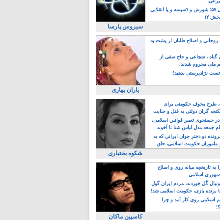
یرانی!
رویداد سال ۵۷؛ شورش و دَسیسه و یا انقلابی
خش ۲)
سیروس پارسا
روحانی و اصلاح طلبان از پشت به
ی گناه ، شجاعی و حاج صفی از
یم ملی محروم شدند.
ست نژادپرستی بدهید!
باران بهاری
طرح مخوف حکومتی برای
جه گران دولتی به قتل و جنایت
در جستجوی تغییر قوانین اسلامی،
ام جمعه مدل لباس شنا تا آخوند
مجنسگرا!
رونده دو دختر جوان ایرانی که به
 ماموران حکومت اسلامی، حلق
شکوه بختیاری
 به تاریخچه میانه روی و اصلاح
مهوری اسلامی
وتبال گًل خوردند، مردم ایران گول
ا برنده بازی، حکومت اسلامی شد!
م اسلامی روی کار آمد و چرا
؟!
کاسپین ماکان