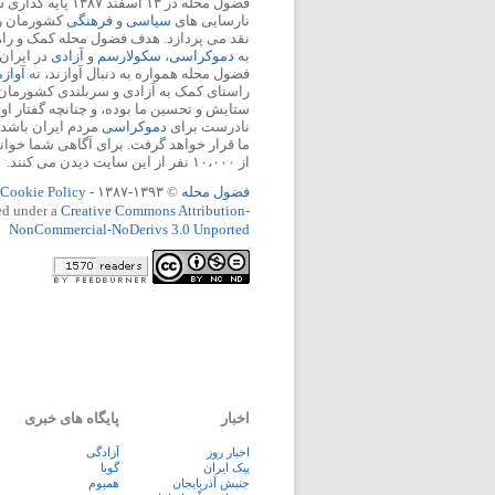
فضول محله در ۱۳ اسفند
نارسایی های
سیاسی
و
فرهنگی
کشورمان را 
نقد می پردازد. هدف فضول محله کمک و ر
به
دموکراسی
،
سکولارسم
و
آزادی
در ایران
فضول محله همواره به دنبال آوازند، نه
آواز
راستای کمک به آزادی و سربلندی کشورمان
ستایش و تحسین ما بوده، و چنانچه گفتار او
نادرست برای
دموکراسی
مردم ایران باشد، 
ما قرار خواهد گرفت. برای آگاهی شما خوان
از ۱۰،۰۰۰ نفر از این سایت دیدن می کنند.
فضول محله
© ۱۳۹۳-۱۳۸۷ -
Cookie Policy
ed under a
Creative Commons Attribution-
NonCommercial-NoDerivs 3.0 Unported
اخبار
پایگاه های خبری
اخبار روز
آزادگی
پيک ايران
گویا
جنبش آذربایجان
همبوم