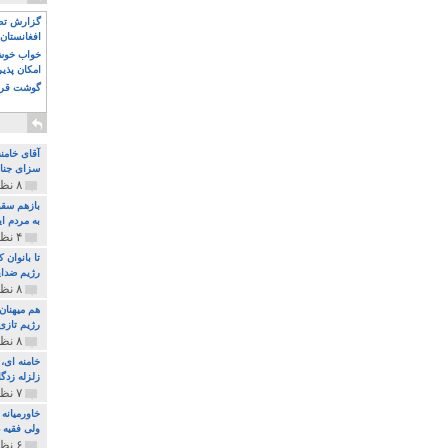
گزارش تصو
افغانستان 
خواب خوش و
امکان پذی
گوشت قرم
آقای خامن
سزای جنای
۸ نظر و ۱۸۰ پخش
بازهم سقو
به مردم ای
۴ نظر و ۹۷ پخش
تا بانوان
رژیم ضدای
۸ نظر و ۸۹ پخش
هم میهنان
رژیم تازی 
۸ نظر و ۲۱۹ پخش
زلزله زدگا
۷ نظر و ۲۱۰ پخش
خاورمیانه
ولی فقیه د
۶ نظر و ۱۵۷ پخش