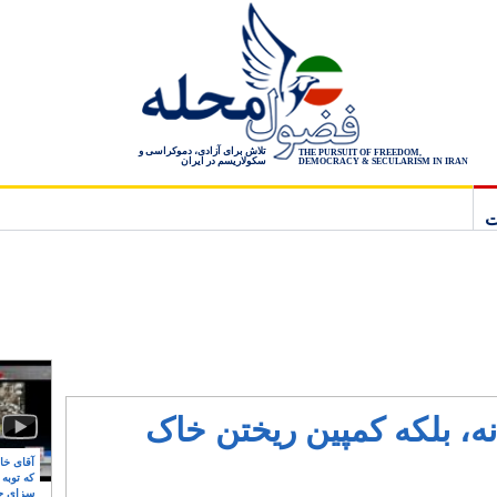
تلاش برای آزادی، دموکراسی و
THE PURSUIT OF FREEDOM,
سکولاریسم در ایران
DEMOCRACY & SECULARISM IN IRAN
ت
، بلکه کمپین ریختن خاک
آقای خام
که توبه
سزای ج