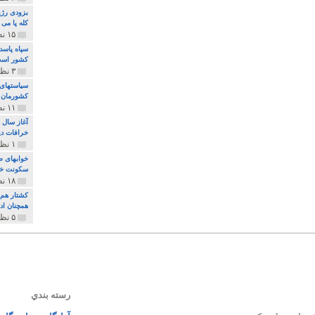
بزودی رژی
کله پا می
۱۵ نظر و ۳۲۷ پخش
سپاه پاسد
کشور اس
۳ نظر و ۱۶۲ پخش
سیاستهای 
کشورمان 
۱۱ نظر و ۳۱۵ پخش
آغاز سال 
خرافات دی
۱ نظر و ۷۴ پخش
خوابهای ط
سکونت خو
۱۸ نظر و ۸۹۷ پخش
کشتار هم م
همچنان ادا
۵ نظر و ۲۵۹ پخش
رسته بندي