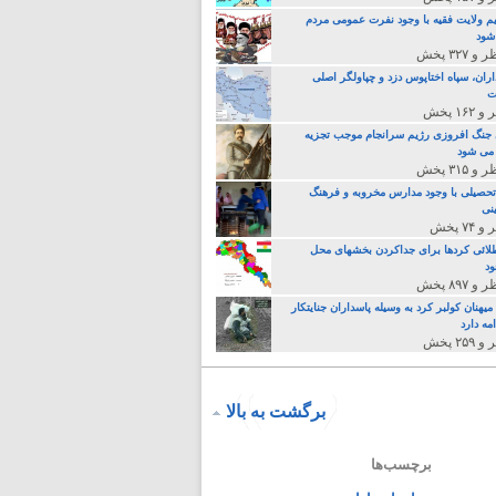
م ولایت فقیه با وجود نفرت عمومی مردم
 شود
اران، سپاه اختاپوس دزد و چپاولگر اصلی
ت
جنگ افروزی رژیم سرانجام موجب تجزیه
می شود
تحصیلی با وجود مدارس مخروبه و فرهنگ
نی
لائی کردها برای جداکردن بخشهای محل
د
یهنان کولبر کرد به وسیله پاسداران جنایتکار
مه دارد
برگشت به بالا
برچسب‌ها