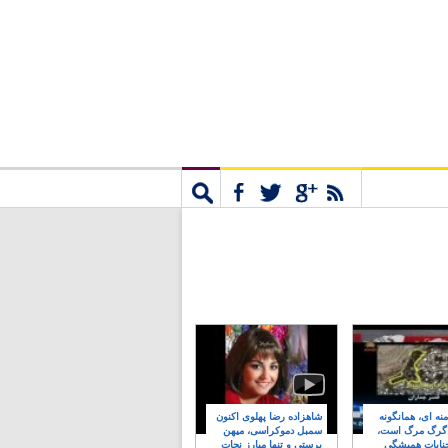
مشترک
جستجو
نه ای، همانگونه
شاهزاده رضا پهلوی اکنون
 گرگ مرگ است،
سمبل دموکراسی، میهن
نایات همیشگی
پرستی و تنها مبارز نجات