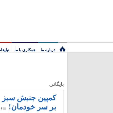
درباره ما
همکاری با ما
تبلیغا
نخستین
برگ
بایگانی
کمپین جنبش سبز نه
بر سر خودمان!
۶