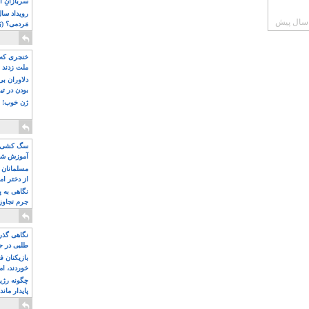
سربازانِ ا
مَردمی؟ (بَ
خنجری که 
ملت زدند
دلاوران ب
بودن در ت
ژن خوب! ت
سگ کشی، 
آموزش شکن
بیشتر
مسلمانان 
از دختر ام
مسلمان ه
نگاهی به پ
جرم تجاوز
آویز شدند!
نگاهی گذرا
طلبی در ج
بازیکنان ف
خوردند، ام
چگونه رژی
پایدار ماند