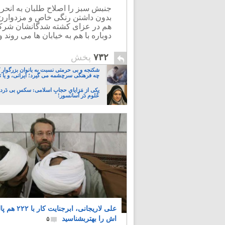
جنبش سبز را اصلاح طلبان به انحرا
بدون داشتن رنگی خاص و مزدوارن اص
هم در عزای کشته شدگانشان شرکت 
دوباره با هم به خیابان ها می روند 
۷۳۲
پخش
شکنجه و بی حرمتی نسبت به بانوان بزرگوار 
چه فرهنگی سرچشمه می گیرد؛ ایرانی، و یا تا
یکی از مَزایایِ حجابِ اسلامی: سکسِ بی دَردسَ
عُلوم دَر آسانسور!
علی لاریجانی، ابرجنایت کا
اش را بهتربشناسید
۵