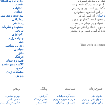
 ۱۳۸۷ پایه گذاری شد. این سایت کمبود و
آوارگان و پناهندگان
زیر ذره بین گذاشته، و به
اقتصاد
اهگشایی است برای رسیدن
انتخابات
. بر این اساس، مسئولین
انتقادی
ه خوان
. آن کس که در
بهداشت و تندرستی
 سخن گوید، گفتارش مورد
بیوگرافی
 اشتباه و بر مبنای سیاست
پادشاهی
مورد انتقاد و اعتراض گروه
پیشنهاد و نظریات
نده گرامی، همه روزه بیشتر
تاریخی
تکنولوژی
جنایات رژیم
دینی
This work is licens
زندانی سیاسی
سیاسی
طنز
فرهنگی
قصه و داستان
کلاسه بندی نشده
کمدی
مشکلات زنان
ورزش
حقوق زنان
سیاست
وبلاگ
ویدئو
حقوق بشر
جبهه آزادیخواهان
آذرخش
بهرام مشیری
حقوق بشر در ایران
حزب مشروطه ایران
اصغر ارسنگ
حسن داعی
زنان ايران پرس نيوز
شورای ملی ایران
باچه آزره
فيلم و سريال ايران