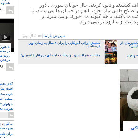
شماچه م
ف کشیدند و نابود کردند. حال جوانان سوری دلاور
۸
۸۰
لاح طلبی مان خود، با هم در خیابان ها می مانند، با
می کنند، با هم گلوله می خورند و می میرند و
و دست از مبارزه بر نمی دارند.
سیروس پارسا
|
۱۵ سال پیش
کشورمان، از
کشیش ایرانی آمریکایی را برای ۸ سال به زندان اوین
زیان؟
فرستادند
تا بانوا
در تظاه
رِ وَزیر
مقایسه شرافت یزید و رذالت خامنه ای در رفتار با اسیران!
رژیم ضد
در قدرت
۸
۸۹
آقای خامن
است، سزا
تواند باشد؟
بازهم سقوط
بهشت آخون
تا بانوان 
شرکت نکنن
قدرت باقی
به کوری چش
ر با ۲۲۲ هم پالکی
هرچه تمام
برای خامنه