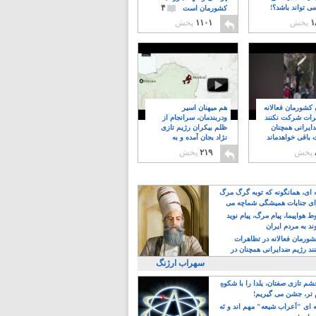
۴
ی تواند باشد؟!
کشورمان است
۱
پخش
۱۱۰۱
پخش
ن کشورمان فعالانه
هم میهنان اسیر
رات شرکت نکنند
ودربندمان، سرانجام از
ایرانی همچنان
ظلم بیکران رژیم تازی
 باقی خواهدماند
نژاد بجان آمده و به
۸
خبابانها ریختند
پخش
۲۱۹
پخش
ه ای، همانگونه که توبه گرگ مرگ
ی جنایات همیشگی شماچه می
!
 هواپیما، پیام مرگ، پیام نوید
د به مردم ایران
کشورمان فعالانه در تظاهرات
د رژیم ضدایرانی همچنان در
 خواهدماند
سهراب ارژنگ
م تازی صفتان، یلدا را با شکوهِ
 تر، جشن می گیریم!
 ای "اَعراب شیعه" مهم اند و نَه