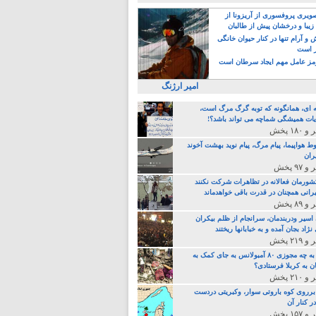
یری پروفسوری از آریزونا از
زیبا و درخشان پیش از طالبان
 آرام تنها در کنار حیوان خانگی
ر است
ز عامل مهم ایجاد سرطان است
امیر ارژنگ
ه ای، همانگونه که توبه گرگ مرگ است،
ات همیشگی شماچه می تواند باشد؟!
ط هواپیما، پیام مرگ، پیام نوید بهشت آخوند
ران
 کشورمان فعالانه در تظاهرات شرکت نکنند
رانی همچنان در قدرت باقی خواهدماند
 اسیر ودربندمان، سرانجام از ظلم بیکران
نژاد بجان آمده و به خبابانها ریختند
خامنه ای، به چه مجوزی ۸۰ آمبولانس به جای کمک به
ن به کربلا فرستادی؟
 برروی کوه باروتی سوار، وکبریتی دردست
ر کنار آن