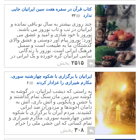
کتاب قرآن در سفره هفت سین ایرانیان جایی
ندارد
۴۳
چند روزی بیشتر به سال نو باقی نمانده و
ایرانیان در تب و تاب نوروز می باشند.
نوروز با خود شادی و امید و عشق می
آورد؛ نوروز پیام آور دوستی و عشق والای
گذشتگان ما به طبیعت است و سمبل
فرهنگ ایرانی است. نوروز با زندگانی
تمامی ایرانیان گره خورده و یک ایرانی در
سراسر دنیا، همراه با نوروز تعریف می
۲۵۱۵
پخش
شود.
ایرانیان با برگزاری با شکوه چهارشنبه سوری،
مکارم شیرازی را عزادار کردند
۶
به راستی که دیشب ایرانیان، در گوشه به
گوشه سرزمین مان سنگ تمام گذاشتند و
با جشن و پایکوبی و آتش بازی، آتش به
دامان آخوندها و مزدوران ضد ایرانی
کشیدند. مردم ایران با برگزاری با شکوه
جشن چهارشنبه سوری، مکارم شیرازی و
تمام کسانی که این جشن ملی را حرام
اعلام کرده بودند، عزادار ساختند.
۳۰۸
پخش