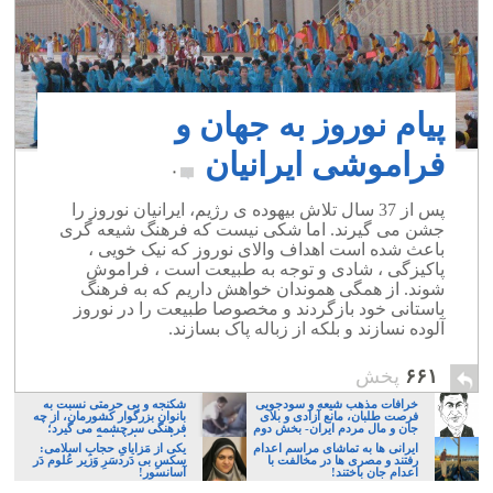
پیام نوروز به جهان و
فراموشی ایرانیان
۰
پس از 37 سال تلاش بیهوده ی رژیم، ایرانیان نوروز را
جشن می گیرند. اما شکی نیست که فرهنگ شیعه گری
باعث شده است اهداف والای نوروز که نیک خویی ،
پاکیزگی ، شادی و توجه به طبیعت است ، فراموش
شوند. از همگی هموندان خواهش داریم که به فرهنگ
باستانی خود بازگردند و مخصوصا طبیعت را در نوروز
آلوده نسازند و بلکه از زباله پاک بسازند.
۶۶۱
پخش
خرافات مذهب شیعه و سودجویی
شکنجه و بی حرمتی نسبت به
فرصت طلبان، مانع آزادی و بلای
بانوان بزرگوار کشورمان، از چه
جان و مال مردم ایران- بخش دوم
فرهنگی سرچشمه می گیرد؛
ایرانی، و یا تازیان؟
ایرانی ها به تماشای مراسم اعدام
یکی از مَزایایِ حجابِ اسلامی:
رفتند و مصری ها در مخالفت با
سکسِ بی دَردسَرِ وَزیر عُلوم دَر
اعدام جان باختند!
آسانسور!