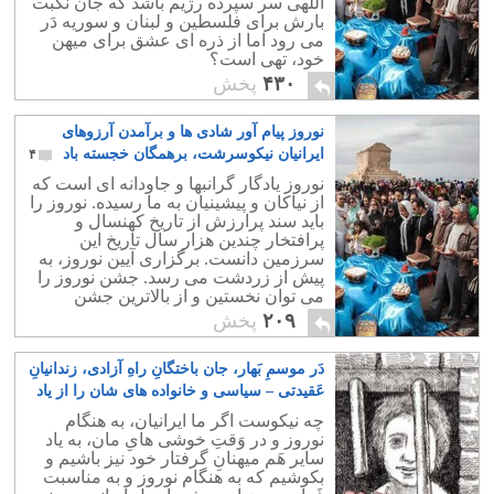
اللهی سر سپرده رژیم باشد که جان نکبت
بارش برای فلسطین و لبنان و سوریه دَر
می رود اما از ذره ای عشق برای میهن
خود، تهی است؟
۴۳۰
پخش
نوروز پیام آور شادی ها و برآمدن آرزوهای
ایرانیان نیکوسرشت، برهمگان خجسته باد
۴
نوروز یادگار گرانبها و جاودانه ای است که
از نیاکان و پیشینیان به ما رسیده. نوروز را
باید سند پرارزش از تاریخ کهنسال و
پرافتخار چندین هزار سال تاریخ این
سرزمین دانست. برگزاری آیین نوروز، به
پيش از زردشت می رسد. جشن نوروز را
می توان نخستین و از بالاترین جشن
شادمانی و خرسندی ملتی در پهنه تاریخ
۲۰۹
پخش
دانست.
دَر موسمِ بَهار، جان باختگانِ راهِ آزادی، زندانیانِ
عَقیدتی – سیاسی و خانواده های شان را از یاد
نَبریم
۰
چه نیکوست اگر ما ایرانیان، به هنگام
نوروز و در وَقتِ خوشی هایِ مان، به یاد
سایر هَم میهنانِ گرفتار خود نیز باشیم و
بکوشیم که به هنگام نوروز و به مناسبت