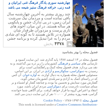
چهارشنبه سوری یادگار فرهنگ غنی ایرانیان و
قمه زنی، خرافه فرهنگ ستیز شیعه می باشد
۱۴
چند روزی بیشتر به آخرین چهارشنبه سال
باقی نمانده است و مردمان نیک سرشت
ایران زمین، در پی تدارک جشن و پایکوبی
هر ساله هستند. در این میان، آخوند های
تازی پرست و مزدوران طرفدار شان
همواره در تلاش هستند تا به گونه ای شادی
مردم را به عزا تبدیل کرده و برنامه جشن
چهارشنبه سوری را بر هم بریزند.
۴۳۷۸
پخش
فضول محله را بهتر بشناسید
فضول محله در ۱۳ اسفند ۱۳۸۷ پایه گذاری شد. این سایت کمبود و
نارسایی های
سیاسی
و
فرهنگی
کشورمان را زیر ذره بین گذاشته، و به
نقد می پردازد. هدف فضول محله کمک و راهگشایی است برای
رسیدن به
دموکراسی
،
سکولارسم
و
آزادی
در ایران. بر این اساس،
مسئولین فضول محله همواره به دنبال آوازند، نه
آوازه خوان
. آن کس
که در راستای کمک به آزادی و سربلندی کشورمان سخن گوید،
گفتارش مورد ستایش و تحسین ما بوده، و چنانچه گفتار او اشتباه و بر
مبنای سیاست نادرست برای
دموکراسی
مردم ایران باشد، مورد
انتقاد و اعتراض گروه ما قرار خواهد گرفت. برای آگاهی شما خواننده
گرامی، همه روزه بیشتر از ۱۰،۰۰۰ نفر از این سایت دیدن می کنند.
فضول محله
© ۱۳۹۳-۱۳۸۷ -
Cookie Policy
This work is licensed under a
Creative Commons Attribution-