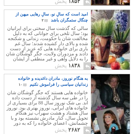
۱۸۵۴
پخش
امید است که سالِ نو، سالِ رهایی میهن از
چنگال ستمگران باشد
۲
سالی که گذشت سال سختی برای ایرانیان
بود؛ سال تلخی برای جوانانی که به دلیل
مخالفت شان با حکومت، زندانی و شکنجه
شده و بالای دار کشیده شدند؛ سال غم
باری برای خانواده هایی که عزیز از دست
دادند و مزدوران ولایت، جگر گوشگان شان
را به دلایل واهی و غیر منطقی از ایشان
جدا کرده و روانه سینه قبرستان ها نمودند.
۱۸۳۸
پخش
به هنگام نوروز، مادران داغدیده و خانواده
زندانیان سیاسی را فراموش نکنیم
۱۰
خانواده هایی هستند که جگر گوشگان شان
را در طی سه سال گذشته از دست داده
اند. بی شک نوروز سال 88 برای بسیاری از
خانواده های ایرانی، نوروز بهتری بود. نوروز
سال هشتاد و هشت سهراب نیز هنگام
تحویل سال، کنار مادرش نشسته بود و با
چشمانش، اعضای خانواده را که به دور
سفره هفت سین جمع شده بودند، نظاره
۲۶۸۲
پخش
می کرد.