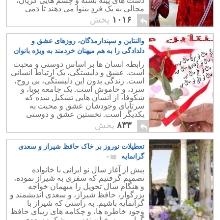
دست های پینه بسته و چشم هایی گریان،
مجالی به یک فردِ بینوا می دهند تا دَمی
بیاساید و لحظه ای مسرور باشد؟
۱۰۱۶
پخش
والنتاین و سپندارمذگان، روزهای عشق و
دلدادگی را به هم میهنان خردمند به ویژه بانوان
گرانمایه شادباش می گوییم
۱۱
رابطه انسان ها بر اساس دوستی و محبت
است. عشق و دلبستگی، یک ارتباط انسانی
است. زندگی بدون این دلبستگی، بی روح،
سرد، و خاموش است. یک جامعه پویا، و
شکوفا، از انسان هایی تشکیل شده که
سرتاپای وجودشان عشق و محبت به
یکدیگر است. نخستین عشق و دوستی
میان یک دختر و پسر جوان به راستی چقدر
۸۳۳
پخش
زیبا، و باشکوه است.
تعطیلات نوروز بر خاک حافظ شیراز و سعدی
گرانمایه
۰
پیش از آغاز سال نو ایرانی با خانواده
تصمیم گرفتیم که سفری به شیراز نموده،
و هنگام سال تحویل را میهمان خواجه
بزرگوار، حافظ شیراز، و سعدی اندیشمند و
گرانمایه باشیم. به راستی که شیراز با
وجود خاطره ها، و چکامه های زیبای حافظ
گرامی و سخنان نغز و پر شکوه سعدی