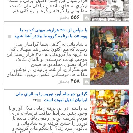
فَرا رسیدن این جشن اصیل ایرانی و سنت
نیکویِ به جای مانده از نیاکان مان، دَست
مظلومی را گرفته و گره از زندگانی هَم
میهنی بگشاییم.
۵۵۶
پخش
با سپاس از ۲۵۰ هزارهم میهنی که به ما
پیوستند، با برنامه گروه ما بیشتر آشنا شوید
۲
با شادمانی به آگاهی شما گرامیان می
رساند که هم اکنون شمار هم میهنانی که
به گروه ما گرویدند، به ۲۵۰ هزار رسید. این
موجب نهایت خرسندی و بالیدن یکایک
افراد فضول محله بوده، ضمن
سپاسگزاری، از شما نازنینان در نوشتن
مقاله ها، فرستادن عکس، ویدیو، انتقادهای
سازنده، و همکاری بیشتر درخواست کمک
۴۵۸
پخش
دارد.
گرانیِ سَرسام آور، نوروز را به عَزایِ ملی
ایرانیان تَبدیل نموده است
۲۲
به راستی در این برهه زمانی ملال آور و با
وجود چنین شرایطِ طاقت فرسایی، بَرای
مردمِ شریف ایرانی رَمقی باقی مانده تا
نوروز را جشن گرفته و به شادمانی و
پایکوبی بپردازند؟ آیا شکم های گرسنه و