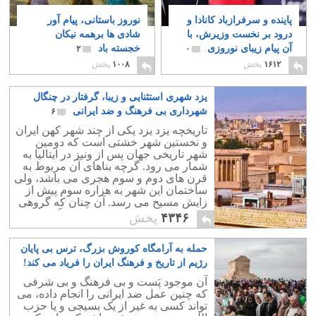
پاینده و سرفرازباد کانادا و
نوروز باستانی، پیام آور
درود بر نخست وزیرش، با
شادی ها برهمه نیکان
آن پیام زیبای نوروزی
خجسته باد
۲
۰
۱۶۱۲
پخش
۱۰۰۸
پخش
یزد شهری استثنایی و زیبا، گرفتار در چنگال
شهرداری بی فرهنگ و ضد ایرانی
۶
تاریخچه یزد یزد یکی از چند شهر کهن ایران
و نخستین شهر خشتی است که دومین
شهر تاریخی جهان پس از ونیز در ایتالیا به
شمار می رود. گرچه بناهای آن مربوط به
قرن های دوم و سوم هجری می باشد، ولی
ساختمان این شهر به هزاره سوم پیش از
زایش مسیح می رسد. آن چنان که گروهی
از پیشدادیان در این سرزمین جایگزین
۴۳۴۶
پخش
شدند.
حمله به آرامگاه کوروش بزرگ، ترس بی پایان
رژیم از تاریخ و فرهنگ ایران را فریاد می کند!
۱۲
آن موجود پَست و بی فرهنگ و بی شرفی
که چنین عمل ضد ایرانی را انجام داده، می
تواند کسی به غیر از یک بسیجی و یا حزب