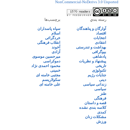
NonCommercial-NoDerivs 3.0 Unported
رسته بندي
برچسب‌ها
آوارگان و پناهندگان
سپاه پاسداران
اقتصاد
اسلام
انتخابات
خردگرائی
انتقادی
انقلاب فرهنگی
بهداشت و تندرستی
آخوند
بیوگرافی
آزادی
پادشاهی
میرحسین موسوی
پیشنهاد و نظریات
دموکراسی
تاریخی
محمود احمدی نژاد
تکنولوژی
خمینی
جنایات رژیم
مجتبی خامنه ای
دینی
سکولاریسم
زندانی سیاسی
علی خامنه ای
سیاسی
طنز
فرهنگی
قصه و داستان
کلاسه بندی نشده
کمدی
مشکلات زنان
ورزش