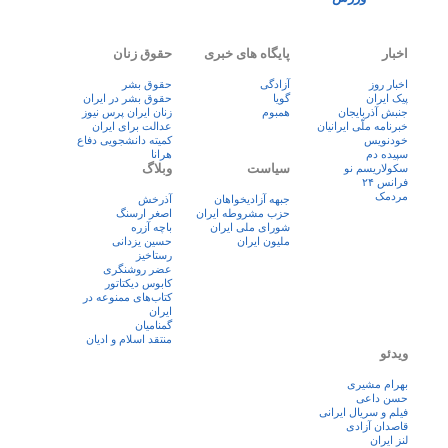
اخبار
پایگاه های خبری
حقوق زنان
اخبار روز
آزادگی
حقوق بشر
پيک ايران
گویا
حقوق بشر در ایران
جنبش آذربایجان
همبوم
زنان ايران پرس نيوز
خبرنامه ملّی ایرانیان
عدالت برای ایران
خودنویس
کمیته دانشجویی دفاع
سپیده دم
هرانا
سیاست
وبلاگ
سکولاریسم نو
فرانس ۲۴
مردمک
جبهه آزادیخواهان
آذرخش
حزب مشروطه ایران
اصغر ارسنگ
شورای ملی ایران
باچه آزره
ملیون ایران
حسین یزدانی
رستاخیز
عضر روشنگری
کابوس دیکتاتور
کتاب‌های ممنوعه در
ایران
گمنامیان
منتقد اسلام و ادیان
ویدئو
بهرام مشیری
حسن داعی
فيلم و سريال ايرانی
قاصدان آزادی
لنز ایران