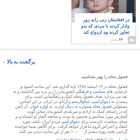
در افغاستان زنی رابه زور
وادار کردند با مردی که بدو
تجاوز کرده بود ازدواج کند
۳
۶۶۰
پخش
برگشت به بالا
فضول محله را بهتر بشناسید
فضول محله در ۱۳ اسفند ۱۳۸۷ پایه گذاری شد. این سایت کمبود و
نارسایی های
سیاسی
و
فرهنگی
کشورمان را زیر ذره بین گذاشته، و به
نقد می پردازد. هدف فضول محله کمک و راهگشایی است برای
رسیدن به
دموکراسی
،
سکولارسم
و
آزادی
در ایران. بر این اساس،
مسئولین فضول محله همواره به دنبال آوازند، نه
آوازه خوان
. آن کس
که در راستای کمک به آزادی و سربلندی کشورمان سخن گوید،
گفتارش مورد ستایش و تحسین ما بوده، و چنانچه گفتار او اشتباه و بر
مبنای سیاست نادرست برای
دموکراسی
مردم ایران باشد، مورد
انتقاد و اعتراض گروه ما قرار خواهد گرفت. برای آگاهی شما خواننده
گرامی، همه روزه بیشتر از ۱۰،۰۰۰ نفر از این سایت دیدن می کنند.
فضول محله
© ۱۳۹۳-۱۳۸۷ -
Cookie Policy