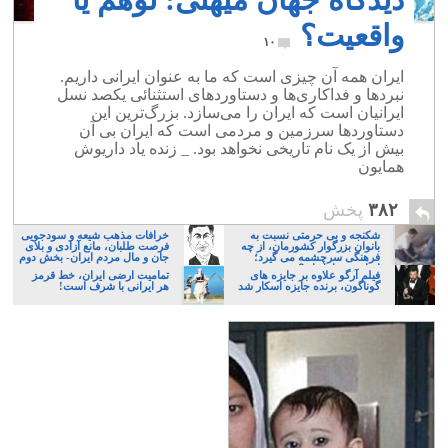
واقعیت؟
۱۰
ایران ‏همه آن چیزی است که ما به عنوان ایرانی داریم.
نبرد‌ها و فداکاری‌ها و دستاوردهای استثنائی یکصد نسل
‏ایرانیان است که ایران را می‌سازد. بزرگ‌ترین این
دستاورد‌ها سرزمین و مردمی است که ایران بی‌ آن
‏بیش از یک نام تاریخی نخواهد بود. _ زنده یاد داریوش
همایون
۳۸۲
پخش
شکنجه و بی حرمتی نسبت به
خرافات مذهب شیعه و سودجویی
بانوان بزرگوار کشورمان، از چه
فرصت طلبان، مانع آزادی و بلای
فرهنگی سرچشمه می گیرد؛
جان و مال مردم ایران- بخش دوم
ایرانی، و یا تازیان؟
فیلم آرگو علاوه بر جایزه های
تمامیت ارضی ایران، خط قرمز
گوناگون، برنده جایزه اسکار شد
هر ایرانی با شرف است!