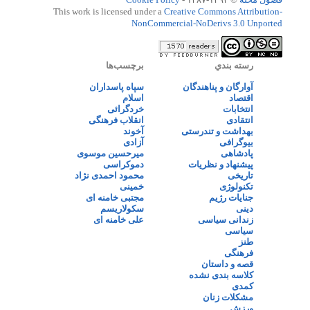
This work is licensed under a
Creative Commons Attribution-
NonCommercial-NoDerivs 3.0 Unported
رسته بندي
برچسب‌ها
آوارگان و پناهندگان
سپاه پاسداران
اقتصاد
اسلام
انتخابات
خردگرائی
انتقادی
انقلاب فرهنگی
بهداشت و تندرستی
آخوند
بیوگرافی
آزادی
پادشاهی
میرحسین موسوی
پیشنهاد و نظریات
دموکراسی
تاریخی
محمود احمدی نژاد
تکنولوژی
خمینی
جنایات رژیم
مجتبی خامنه ای
دینی
سکولاریسم
زندانی سیاسی
علی خامنه ای
سیاسی
طنز
فرهنگی
قصه و داستان
کلاسه بندی نشده
کمدی
مشکلات زنان
ورزش