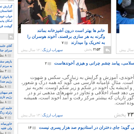
گزارش تصو
افغانستان 
خواب خوش و
امکان پذی
گوشت قرم
خانم ها بهتر است درون آشپزخانه بمانند
وگرنه به هر سازی برقصند، آخوند هوسران را
به تحریک وا میدارند
۷
آقای خامن
۲۱۵۳
پخش
سهراب ارژنگ
|
۱۲ سال پیش
سزای جنای
۸ نظر و ۱۸۰ پخش
بازهم سقو
لامی، پیامد چشم چرانی و هیزی آخوندهاست
۲
به مردم ای
۴ نظر و ۹۷ پخش
خوندی، آموزش و گرایش به زنبارگی، سکس و شهوت
تا بانوان
 است. مثال عامیانه فارسی می گوید که همه درک و شعور،
رژیم ضدای
۸ نظر و ۸۹ پخش
 و اندیشه یک آخوند در شکم و زیر شکم اوست. تجربه نیز
 دهد فساد اخلاقی و تجاوز در شهرهای مذهبی تر و در
هم میهنان
ور تازیان که بیشتر مرکز رفت و آمد آخوند است، همیشه
رژیم تازی 
۸ نظر و ۲۱۹ پخش
بوده است.
زلزله زدگا
۲۳
پخش
سهراب ارژنگ
|
۱۳ سال پیش
۷ نظر و ۲۱۰ پخش
خاورمیانه
ی گوید؛ جای دختران در استادیوم صد هزار پسری نیست
۱۴
ولی فقیه د
۶ نظر و ۱۵۷ پخش