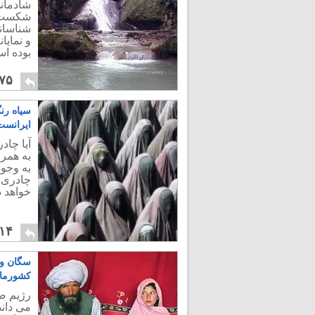
شادمانی
شکست و 
شناسان
و نمایا
بوده ا
۷۵
سیاه رن
ایرانست
آیا چاد
به همرا
به وجو
چادری ب
خواهد 
۱۴
سگان ول
کشورمان
رژیم ضد
می داند