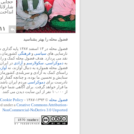
حجابی ب
شارلاتا
انداخت.
۱۱
فضول محله را بهتر بشناسید
فضول محله در ۱۳ اسفند
نارسایی های
سیاسی
و
فرهنگی
کشورمان را 
نقد می پردازد. هدف فضول محله کمک و ر
به
دموکراسی
،
سکولارسم
و
آزادی
در ایران
فضول محله همواره به دنبال آوازند، نه
آواز
راستای کمک به آزادی و سربلندی کشورمان
ستایش و تحسین ما بوده، و چنانچه گفتار او
نادرست برای
دموکراسی
مردم ایران باشد، 
ما قرار خواهد گرفت. برای آگاهی شما خوان
از ۱۰،۰۰۰ نفر از این سایت دیدن می کنند.
فضول محله
© ۱۳۹۳-۱۳۸۷ -
Cookie Policy
ed under a
Creative Commons Attribution-
NonCommercial-NoDerivs 3.0 Unported