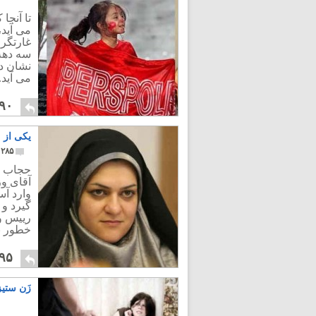
تا آنجا
می آید،
غارتگر
سه دهه 
نشان د
می آید.
۹۰
یکی از م
۲۸۵
حجاب به
آقای و
وارد آ
گیرد و 
رییس و 
خطور ن
۹۵
زَن ستی