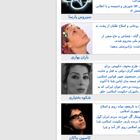
یرانی!
رویداد سال ۵۷؛ شورش و دَسیسه و یا انقلابی
خش ۲)
سیروس پارسا
روحانی و اصلاح طلبان از پشت به
ی گناه ، شجاعی و حاج صفی از
یم ملی محروم شدند.
ست نژادپرستی بدهید!
باران بهاری
طرح مخوف حکومتی برای
جه گران دولتی به قتل و جنایت
در جستجوی تغییر قوانین اسلامی،
ام جمعه مدل لباس شنا تا آخوند
مجنسگرا!
رونده دو دختر جوان ایرانی که به
 ماموران حکومت اسلامی، حلق
شکوه بختیاری
 به تاریخچه میانه روی و اصلاح
مهوری اسلامی
وتبال گًل خوردند، مردم ایران گول
ا برنده بازی، حکومت اسلامی شد!
م اسلامی روی کار آمد و چرا
؟!
کاسپین ماکان