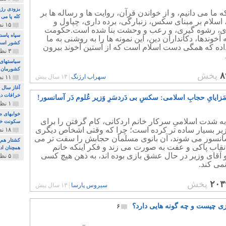
بزودی رژی
 که ما می دانیم، و از خواندن قرآن، روایت ها و رساله ها بر
کله پا می
 اسلام بر مبنای سکس، زنبارگی، برده داری، چپاول و
۱۵ نظر و ۳۲۷ پخش
ی، رشوه گیری، و رعب و وحشت بنا شده است.حکومت
سپاه پاسد
آخوندها، دکانداران دین، این نمونه ها را به روشنی به ما
کشور اس
اده که همگی دست اسلام است که از آستین آخوند بیرون
۳ نظر و ۱۶۲ پخش
سیاستهای 
کشورمان 
۸
پخش
سهراب ارژنگ
|
۱۳ سال پیش
۱۱ نظر و ۳۱۵ پخش
آغاز سال 
خرافات دی
َزایایِ حجابِ اسلامی: سکسِ بی دَردسَرِ وَزیر عُلوم دَر آسانسور!
۱ نظر و ۷۴ پخش
خوابهای ط
 شدت اسلامیِ سرکار خانم اردکانی، کام گرفتن را برای
سکونت خو
زیر بسیار ساده تر کرده است؛ چرا که وقتی اشخاص دیگری
۱۸ نظر و ۸۹۷ پخش
سانسور می شوند، آن بانوی مسلمان حجابش را سفت تر می
کشتار هم م
نقاب پاکی و عفت به صورت می زند و فکر اینکه خانم
همچنان ادا
آقای وزیر در حال عشق بازی بوده اند، به ذهن هیچ کسی
۵ نظر و ۲۵۹ پخش
می کند.
۲۰۳
پخش
سیروس پارسا
|
۱۳ سال پیش
زی چیست و چه گونه هایی دارد؟
۶