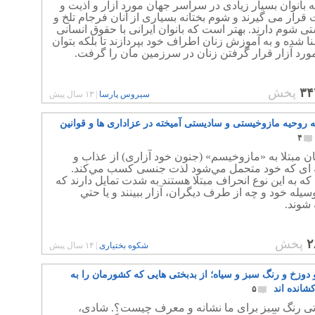
 بانوان بسیار زیادی در سراسر جهان مورد آزار و اذیت و
رار می گیرند و شوم بختانه بسیاری از آنان فرجام تلخ و
 شوم دارند. بهتر است که بانوان ایرانی با حقوق انسانی
ا شده و به آموزش زنان اطراف خود بپردازند تا بلکه بتوان
ورد آزار قرار گرفتن زنان در سرزمین مان را گرفت.
۳۴
پخش
سیروس پارسا
|
۱۳ سال پیش
ه روحیه مازوخیستی و سادیستی آمیخته در عزاداری ها و قوانین
۴
ن مبتلا به «مازوخيسم» (جنون خود آزاری) از عذاب و
‌ ای كه خود متحمل مي‌شود لذت جنسی كسب مي‌كند.
كه به اين نوع انحراف مبتلا هستند به شدت تمايل دارند كه
سيله‌ خود و چه از طرف ديگران، آزار ببينند و يا حتي
شوند.
۲
پخش
شکوه بختیاری
|
۱۴ سال پیش
دوزخ و رنگ سبز و سیاه؛ از بدبختی هایی که کشورمان را به
شانده اند
۵
تی رنگ سبز برای ما نشانه و معرف چیست؟. شادی،