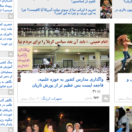
سربازانِ ا
زیان؟
عُلوم دَر آسانسور!
انک مرکزی با قاچاق چک ۷۲ میلیون دلاری در
تحریم ۸ ایرانی نما از سوی دولت آمریکا آیا کافیست؟ چرا
مَردمی؟ (بَ
به این دیری، و چرا به این کمی؟
خنجری که 
ملت زدند
دلاوران ب
بودن در ت
ژن خوب! ت
سگ کشی، 
آموزش شکن
بیشتر
مسلمانان 
از دختر ام
 و
واگذاری مدارس کشور به حوزه علمیه،
مسلمان ه
نگاهی به پ
فاجعه ایست بس عظیم تر از یورش تازیان
جرم تجاوز
آویز شدند!
۳۱
۹۲۲
پخش
سهراب ارژنگ
|
۱۲ سال پیش
نگاهی گذرا
طلبی در ج
بازیکنان ف
خوردند، ام
چگونه رژی
پایدار ماند