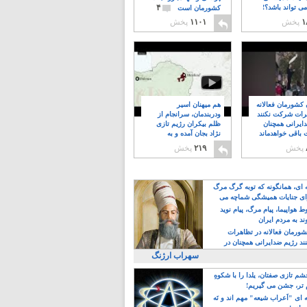
۴
ی تواند باشد؟!
کشورمان است
۱
پخش
۱۱۰۱
پخش
ن کشورمان فعالانه
هم میهنان اسیر
رات شرکت نکنند
ودربندمان، سرانجام از
ایرانی همچنان
ظلم بیکران رژیم تازی
 باقی خواهدماند
نژاد بجان آمده و به
۸
خبابانها ریختند
پخش
۲۱۹
پخش
ه ای، همانگونه که توبه گرگ مرگ
ی جنایات همیشگی شماچه می
!
 هواپیما، پیام مرگ، پیام نوید
د به مردم ایران
کشورمان فعالانه در تظاهرات
د رژیم ضدایرانی همچنان در
 خواهدماند
سهراب ارژنگ
م تازی صفتان، یلدا را با شکوهِ
 تر، جشن می گیریم!
 ای "اَعراب شیعه" مهم اند و نَه