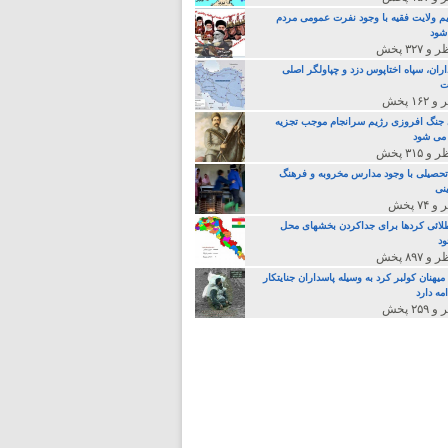
م ولایت فقیه با وجود نفرت عمومی مردم
 شود
اران، سپاه اختاپوس دزد و چپاولگر اصلی
ت
جنگ افروزی رژیم سرانجام موجب تجزیه
می شود
تحصیلی با وجود مدارس مخروبه و فرهنگ
نی
لائی کردها برای جداکردن بخشهای محل
د
یهنان کولبر کرد به وسیله پاسداران جنایتکار
مه دارد