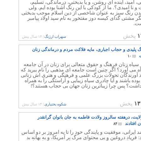
، امید، آینده ای روشن، و یا بدبختی، درماندگی، تسلیم،
نا امیدی؟. ما از کودکی با این رنگ آشنا بوده ایم. ولی
دن رنگ سبز به عنوان شاخصی از دین اسلام موجب بدبختی
نگر مشتی گدای کیسه دوز مفتخور به نام سید اولاد پیامبر
ست.
۱
پخش
سهراب ارژنگ
|
۱۴ سال پیش
گ پلیدی و حجاب اجباری، مایه فلاکت مردم و درماندگی زنان
۱۰
ر سیاه زنان فرهنگ و حقوق متعالی برای زنان در آن جامعه
ه می آورد؟ اگر چنین است جامعه ای مذهبی را نام ببرید که
د آورندگان تحولات بزرگ علمی و فرهنگی و هنری اش زنانی
وده باشند و آیا چادری سیاه زیبایی و آراستگی را به همراه
داشت؟ پس چرا زیباترین زنان جهان بی حجاب هستند؟!
۱۳
پخش
شکوه بختیاری
|
۱۴ سال پیش
ایت، درهفته سالروز ولادت فاطمه به جان بانوان گرانقدر
 افتادند
۸۴
 ایرانی، موفقیت و پایندگی خود را تا به امروز بر دو اساس
: فریاد دروغین و بی محتوای مرگ بر آمریکا، و به بهانه بد