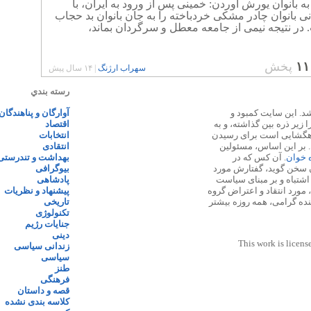
ه بانوان یورش آوردن: خمینی پس از ورود به ایران، با
نی بانوان چادر مشکی خردباخته را به جان بانوان بد حجاب
 در نتیجه نیمی از جامعه معطل و سرگردان بماند،
۱۱
پخش
سهراب ارژنگ
|
۱۴ سال پیش
رسته بندي
 ۱۳۸۷ پایه گذاری شد. این سایت کمبود و
آوارگان و پناهندگان
زیر ذره بین گذاشته، و به
اقتصاد
اهگشایی است برای رسیدن
انتخابات
. بر این اساس، مسئولین
انتقادی
ه خوان
. آن کس که در
بهداشت و تندرستی
 سخن گوید، گفتارش مورد
بیوگرافی
 اشتباه و بر مبنای سیاست
پادشاهی
مورد انتقاد و اعتراض گروه
پیشنهاد و نظریات
نده گرامی، همه روزه بیشتر
تاریخی
تکنولوژی
جنایات رژیم
دینی
This work is licens
زندانی سیاسی
سیاسی
طنز
فرهنگی
قصه و داستان
کلاسه بندی نشده