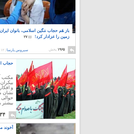
باز هَم حجاب ننگین اسلامی، بانوان ایران
زمین را عزادار کرد!
۲۷
۱۹۶۵
پخش
سیروس پارسا
|
۱۲ سال پیش
حجاب اس
مکتب آ
بیکران
و افکار
نشان می
حوالی گ
بیشتر 
۳۴
آخوند م