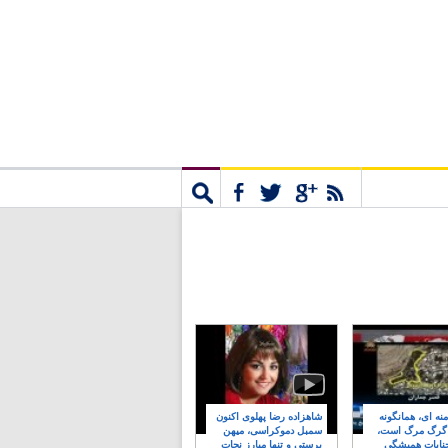
مشترک
جستجو
نه ای، همانگونه
شاهزاده رضا پهلوی اکنون
 گرگ مرگ است،
سمبل دموکراسی، میهن
نایات همیشگی
پرستی و تنها مبارز نجات