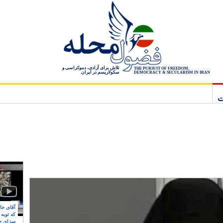
تلاش برای آزادی، دموکراسی و
THE PURSUIT OF FREEDOM,
سکولاریسم در ایران
DEMOCRACY & SECULARISM IN IRAN
ت
آقای خام
که توبه
سزای ج