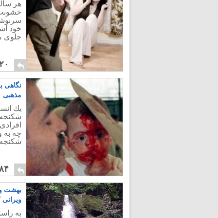
هر ساله
خشونت ق
سرنوشتی
خود آشن
جلوی م
۲۰
نگاهی ب
مذهبی
يك انسا
شكنجه‌
افرادی 
چه به و
شكنجه 
۸۴
بهشت و 
ویرانی ک
به راس