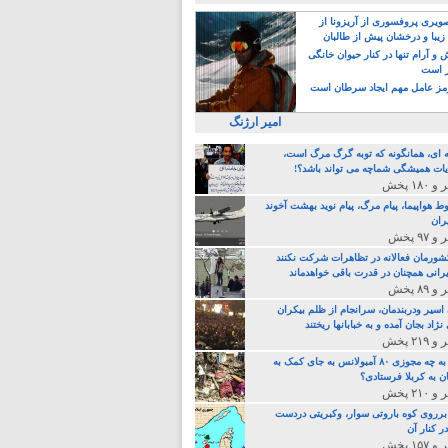
یری پروفسوری از آریزونا از
زیبا و درخشان پیش از طالبان
 آرام تنها در کنار حیوان خانگی
ر است
ز عامل مهم ایجاد سرطان است
امیر ارژنگ
ه ای، همانگونه که توبه گرگ مرگ است،
ات همیشگی شماچه می تواند باشد؟!
ط هواپیما، پیام مرگ، پیام نوید بهشت آخوند
ران
 کشورمان فعالانه در تظاهرات شرکت نکنند
رانی همچنان در قدرت باقی خواهدماند
 اسیر ودربندمان، سرانجام از ظلم بیکران
نژاد بجان آمده و به خبابانها ریختند
خامنه ای، به چه مجوزی ۸۰ آمبولانس به جای کمک به
ن به کربلا فرستادی؟
 برروی کوه باروتی سوار، وکبریتی دردست
ر کنار آن