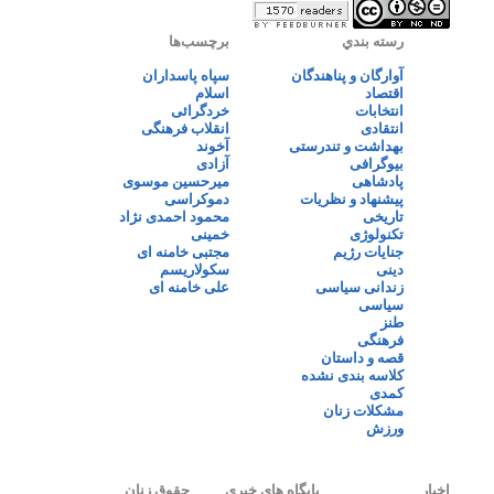
رسته بندي
برچسب‌ها
آوارگان و پناهندگان
سپاه پاسداران
اقتصاد
اسلام
انتخابات
خردگرائی
انتقادی
انقلاب فرهنگی
بهداشت و تندرستی
آخوند
بیوگرافی
آزادی
پادشاهی
میرحسین موسوی
پیشنهاد و نظریات
دموکراسی
تاریخی
محمود احمدی نژاد
تکنولوژی
خمینی
جنایات رژیم
مجتبی خامنه ای
دینی
سکولاریسم
زندانی سیاسی
علی خامنه ای
سیاسی
طنز
فرهنگی
قصه و داستان
کلاسه بندی نشده
کمدی
مشکلات زنان
ورزش
اخبار
پایگاه های خبری
حقوق زنان