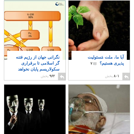
آیا ما، ملت مَسئولیت
نگرانی جهان از رژیم فتنه
پذیری هستیم؟
گر اسلامی تا برقراری
۷
سکولاریسم پایان نخواهد
یافت
۲
۸۰۱
پخش
۹۶۲
پخش