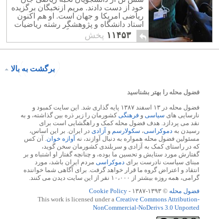
خود از دست دادند. مریم ازنخبگان برگزیده
ریاضی امریکا و جهان است. او هم اکنون
استاد دانشگاه و پژوهشگر رشته ریاضیات
و پیش از این استاد دانشگاه پرینستون بوده
۱۱۴۵۳
پخش
است.
برگشت به بالا
فضول محله را بهتر بشناسید
فضول محله در ۱۳ اسفند ۱۳۸۷ پایه گذاری شد. این سایت کمبود و
نارسایی های
سیاسی
و
فرهنگی
کشورمان را زیر ذره بین گذاشته، و به
نقد می پردازد. هدف فضول محله کمک و راهگشایی است برای
رسیدن به
دموکراسی
،
سکولارسم
و
آزادی
در ایران. بر این اساس،
مسئولین فضول محله همواره به دنبال آوازند، نه
آوازه خوان
. آن کس
که در راستای کمک به آزادی و سربلندی کشورمان سخن گوید،
گفتارش مورد ستایش و تحسین ما بوده، و چنانچه گفتار او اشتباه و بر
مبنای سیاست نادرست برای
دموکراسی
مردم ایران باشد، مورد
انتقاد و اعتراض گروه ما قرار خواهد گرفت. برای آگاهی شما خواننده
گرامی، همه روزه بیشتر از ۱۰،۰۰۰ نفر از این سایت دیدن می کنند.
فضول محله
© ۱۳۹۳-۱۳۸۷ -
Cookie Policy
This work is licensed under a
Creative Commons Attribution-
NonCommercial-NoDerivs 3.0 Unported