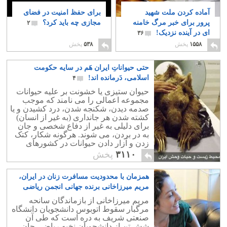
آماده کردن ملت شهید
برای حفظ امنیت در فضای
پرور برای خبر مرگ خامنه
مجازی چه باید کرد؟
۲
ای در آینده نزدیک!
۳۶
۱۵۵۸
پخش
۵۳۸
پخش
حتی حیواناتِ ایران هَم در سایه حکومت
اسلامی، دَرمانده اند!
۴
حیوان ستیزی یا خشونت بر علیه حیوانات
مجموعه اعمالی را می نامند که موجب
صدمه دیدن، شکنجه شدن، درد کشیدن و یا
کشته شدن هر جانداری (به غیر از انسان)
برای دلیلی به غیر از دفاع شخصی و جان
به در بردن، می شوند. هرگونه شکار، کتک
زدن و آزار دادن حیوانات در کشورهای
متمدن جرم است و با فرد خاطی برخورد
۳۱۱۰
پخش
می شود.
همزمان با محدودیت مسافرت زنان در ایران،
مریم میرزاخانی برنده جهانی انجمن ریاضی
آمریکا شد!
۷
مریم میرزاخانی از بازماندگان سانحه
مرگبار سقوط اتوبوس دانشجویان دانشگاه
صنعتی شریف به دره است که طی آن
شش تن از دانشجویان نخبه ریاضی جان