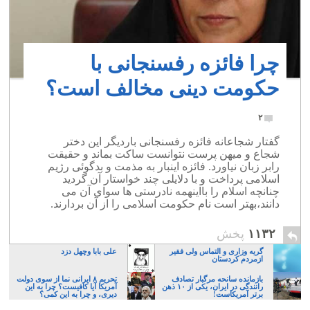
چرا فائزه رفسنجانی با
حکومت دینی مخالف است؟
۲
گفتار شجاعانه فائزه رفسنجانی باردیگر این دختر
شجاع و میهن پرست نتوانست ساکت بماند و حقیقت
رابر زبان نیاورد. فائزه اینبار به مذمت و بدگوئی رژیم
اسلامی پرداخت و با دلایلی چند خواستار آن گردید
چنانچه اسلام را بااینهمه نادرستی ها سوای آن می
دانند،بهتر است نام حکومت اسلامی را از آن بردارند.
۱۱۳۲
پخش
گریه وزاری و التماس ولی فقیر
علی بابا وچهل دزد
ازمردم کردستان
بازمانده سانحه مرگبار تصادف
تحریم ۸ ایرانی نما از سوی دولت
رانندگی در ایران، یکی از ۱۰ ذهن
آمریکا آیا کافیست؟ چرا به این
برتر آمریکاست!
دیری، و چرا به این کمی؟