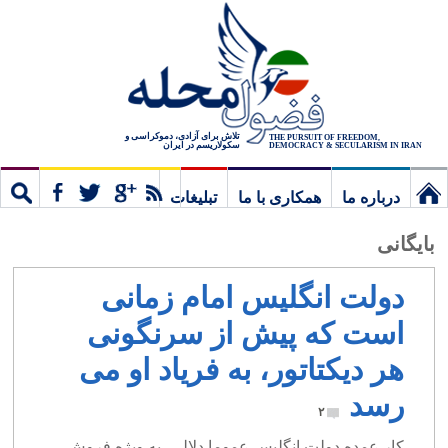
تلاش برای آزادی، دموکراسی و
THE PURSUIT OF FREEDOM,
سکولاریسم در ایران
DEMOCRACY & SECULARISM IN IRAN
درباره ما
همکاری با ما
تبلیغات
نخستین
مشترک
جستج
بایگانی
برگ
دولت انگلیس امام زمانی
است که پیش از سرنگونی
هر دیکتاتور، به فریاد او می
رسد
۲
کار عمده دولت انگلیس عموما دلالی، به ویژه فروش