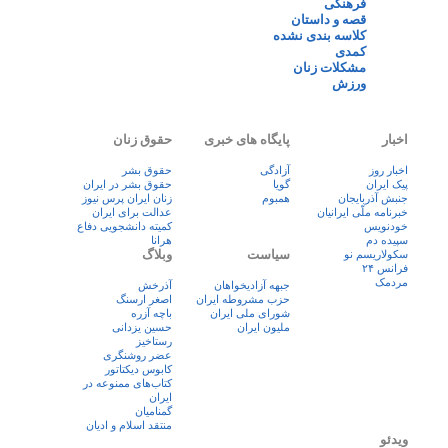
فرهنگی
قصه و داستان
کلاسه بندی نشده
کمدی
مشکلات زنان
ورزش
اخبار
پایگاه های خبری
حقوق زنان
اخبار روز
آزادگی
حقوق بشر
پيک ايران
گویا
حقوق بشر در ایران
جنبش آذربایجان
همبوم
زنان ايران پرس نيوز
خبرنامه ملّی ایرانیان
عدالت برای ایران
خودنویس
کمیته دانشجویی دفاع
سپیده دم
هرانا
سیاست
وبلاگ
سکولاریسم نو
فرانس ۲۴
مردمک
جبهه آزادیخواهان
آذرخش
حزب مشروطه ایران
اصغر ارسنگ
شورای ملی ایران
باچه آزره
ملیون ایران
حسین یزدانی
رستاخیز
عضر روشنگری
کابوس دیکتاتور
کتاب‌های ممنوعه در
ایران
گمنامیان
منتقد اسلام و ادیان
ویدئو