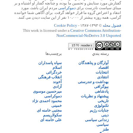
گفتارش مورد ستایش و تحسین ما بوده، و چنانچه گفتار او اشتباه و بر
مبنای سیاست نادرست برای
دموکراسی
مردم ایران باشد، مورد
انتقاد و اعتراض گروه ما قرار خواهد گرفت. برای آگاهی شما خواننده
گرامی، همه روزه بیشتر از ۱۰،۰۰۰ نفر از این سایت دیدن می کنند.
فضول محله
© ۱۳۹۳-۱۳۸۷ -
Cookie Policy
This work is licensed under a
Creative Commons Attribution-
NonCommercial-NoDerivs 3.0 Unported
رسته بندي
برچسب‌ها
آوارگان و پناهندگان
سپاه پاسداران
اقتصاد
اسلام
انتخابات
خردگرائی
انتقادی
انقلاب فرهنگی
بهداشت و تندرستی
آخوند
بیوگرافی
آزادی
پادشاهی
میرحسین موسوی
پیشنهاد و نظریات
دموکراسی
تاریخی
محمود احمدی نژاد
تکنولوژی
خمینی
جنایات رژیم
مجتبی خامنه ای
دینی
سکولاریسم
زندانی سیاسی
علی خامنه ای
سیاسی
طنز