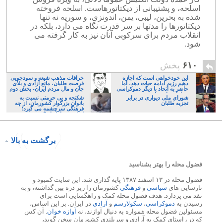
اسلحه، و پشتیبانی از دیکتاتورهاست. اسلحه فروخته
شده به بحرین، لیبی، یمن، اندونزی، و سوریه نه تنها
دیکتاتورها را مدتها بر سر قدرت نگاه می دارد، بلکه در
انقلاب مردم برای سرکوبی آنان نیز به کار گرفته می
شود.
۶۱۰
پخش
این خودخواهی است که اجازه
خرافات مذهب شیعه و سودجویی
دهیم رژیم ادامه حیات دهد، اما
فرصت طلبان، مانع آزادی و بلای
حاضر به اتحاد با دیگر دموکراسی
جان و مال مردم ایران- بخش دوم
خواهان نباشیم!
شورایِ ملی دیواری در برابر
شکنجه و بی حرمتی نسبت به
تجزیه طلبان
بانوان بزرگوار کشورمان، از چه
فرهنگی سرچشمه می گیرد؛
ایرانی، و یا تازیان؟
برگشت به بالا
فضول محله را بهتر بشناسید
فضول محله در ۱۳ اسفند ۱۳۸۷ پایه گذاری شد. این سایت کمبود و
نارسایی های
سیاسی
و
فرهنگی
کشورمان را زیر ذره بین گذاشته، و به
نقد می پردازد. هدف فضول محله کمک و راهگشایی است برای
رسیدن به
دموکراسی
،
سکولارسم
و
آزادی
در ایران. بر این اساس،
مسئولین فضول محله همواره به دنبال آوازند، نه
آوازه خوان
. آن کس
که در راستای کمک به آزادی و سربلندی کشورمان سخن گوید،