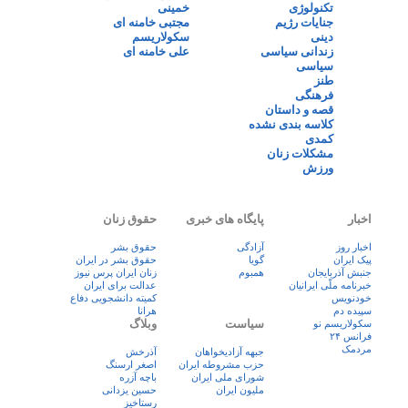
تکنولوژی
خمینی
جنایات رژیم
مجتبی خامنه ای
دینی
سکولاریسم
زندانی سیاسی
علی خامنه ای
سیاسی
طنز
فرهنگی
قصه و داستان
کلاسه بندی نشده
کمدی
مشکلات زنان
ورزش
اخبار
پایگاه های خبری
حقوق زنان
اخبار روز
آزادگی
حقوق بشر
پيک ايران
گویا
حقوق بشر در ایران
جنبش آذربایجان
همبوم
زنان ايران پرس نيوز
خبرنامه ملّی ایرانیان
عدالت برای ایران
خودنویس
کمیته دانشجویی دفاع
سپیده دم
هرانا
سیاست
وبلاگ
سکولاریسم نو
فرانس ۲۴
مردمک
جبهه آزادیخواهان
آذرخش
حزب مشروطه ایران
اصغر ارسنگ
شورای ملی ایران
باچه آزره
ملیون ایران
حسین یزدانی
رستاخیز