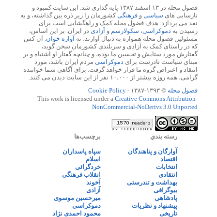
فضول محله در ۱۳ اسفند ۱۳۸۷ پایه گذاری شد. این سایت کمبود و
نارسایی های
سیاسی
و
فرهنگی
کشورمان را زیر ذره بین گذاشته، و به
نقد می پردازد. هدف فضول محله کمک و راهگشایی است برای
رسیدن به
دموکراسی
،
سکولارسم
و
آزادی
در ایران. بر این اساس،
مسئولین فضول محله همواره به دنبال آوازند، نه
آوازه خوان
. آن کس
که در راستای کمک به آزادی و سربلندی کشورمان سخن گوید،
گفتارش مورد ستایش و تحسین ما بوده، و چنانچه گفتار او اشتباه و بر
مبنای سیاست نادرست برای
دموکراسی
مردم ایران باشد، مورد
انتقاد و اعتراض گروه ما قرار خواهد گرفت. برای آگاهی شما خواننده
گرامی، همه روزه بیشتر از ۱۰،۰۰۰ نفر از این سایت دیدن می کنند.
فضول محله
© ۱۳۹۳-۱۳۸۷ -
Cookie Policy
This work is licensed under a
Creative Commons Attribution-
NonCommercial-NoDerivs 3.0 Unported
رسته بندي
برچسب‌ها
آوارگان و پناهندگان
سپاه پاسداران
اقتصاد
اسلام
انتخابات
خردگرائی
انتقادی
انقلاب فرهنگی
بهداشت و تندرستی
آخوند
بیوگرافی
آزادی
پادشاهی
میرحسین موسوی
پیشنهاد و نظریات
دموکراسی
تاریخی
محمود احمدی نژاد