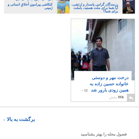
ایرانی، و یا تازیان؟
رزمندگان گرامی پاسدار و ارتشی،
کنکاشی پیرامونِ اَخلاقِ انسانی و
آیا شما برای ملت هستید، یاملت
زَمینی
برای شما؟
درخت مهر و دوستی
خانواده حسین زاده به
همین زودی بارور شد
۰
۷۶۸
پخش
برگشت به بالا
فضول محله را بهتر بشناسید