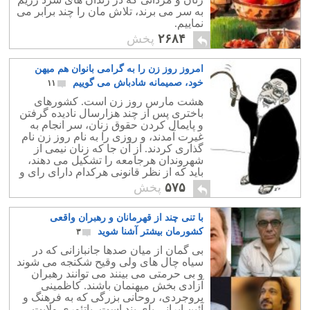
به سر می برند، تلاش مان را چند برابر می
نماییم.
۲۶۸۴
پخش
امروز روز زن را به گرامی بانوان هم میهن
خود، صمیمانه شادباش می گوییم
۱۱
هشت مارس روز زن است. کشورهای
باختری پس از چند هزارسال نادیده گرفتن
و پایمال کردن حقوق زنان، سر انجام به
غیرت آمدند، و روزی را به نام روز زن نام
گذاری کردند. از آن جا که زنان نیمی از
شهروندان هرجامعه را تشکیل می دهند،
باید که از نظر قانونی هرکدام دارای رای و
حقوقی برابر با مردان باشند.
۵۷۵
پخش
با تنی چند از قهرمانان و رهبران واقعی
کشورمان بیشتر آشنا شوید
۳
بی گمان از میان صدها جانبازانی که در
سیاه چال های ولی وقیح شکنجه می شوند
و بی حرمتی می بینند می توانند رهبران
آزادی بخش میهنمان باشند. کاظمینی
بروجردی، روحانی بزرگی که به فرهنگ و
آئین ایرانی پای بند است، باتئوری ولایت