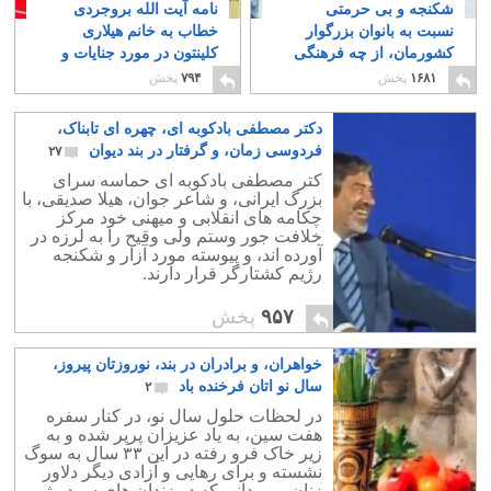
شکنجه و بی حرمتی
نامه آیت الله بروجردی
نسبت به بانوان بزرگوار
خطاب به خانم هیلاری
کشورمان، از چه فرهنگی
کلینتون در مورد جنایات و
سرچشمه می گیرد؛
غارتگری ولایت فقیه
۲
۱۶۸۱
پخش
۷۹۴
پخش
ایرانی، و یا تازیان؟
۳۹
دکتر مصطفی بادکوبه ای، چهره ای تابناک،
فردوسی زمان، و گرفتار در بند دیوان
۲۷
کتر مصطفی بادکوبه ای حماسه سرای
بزرگ ایرانی، و شاعر جوان، هیلا صدیقی، با
چکامه های انقلابی و میهنی خود مرکز
خلافت جور وستم ولی وقیح را به لرزه در
آورده اند، و پیوسته مورد آزار و شکنجه
رژیم کشتارگر قرار دارند.
۹۵۷
پخش
خواهران، و برادران در بند، نوروزتان پیروز،
سال نو اتان فرخنده باد
۲
در لحظات حلول سال نو، در کنار سفره
هفت سین، به یاد عزیزان پرپر شده و به
زیر خاک فرو رفته در این ۳۳ سال به سوگ
نشسته و برای رهایی و آزادی دیگر دلاور
زنان و مردانی که در زندان های سرد رژیم