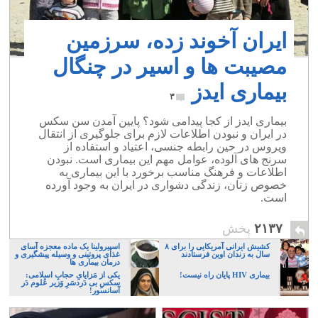
ایران آخوند زده، سرزمین
مصیبت ها و اسیر در چنگال
بیماری ایدز
۳
بیماری ایدز از کجا پیدامی شود؟ پایین آمدن سن سکس
در ایران و نبودن اطلاعات لازم برای جلوگیری از انتقال
ویروس در حین رابطه جنسی، اعتیاد و استفاده از
سرنج های آلوده، عوامل مهم این بیماری است. نبودن
اطلاعات و فرهنگ مناسب برخورد با این بیماری به
خصوص زنان، زندگی دشواری در ایران به وجود آورده
است.
۲۱۳۷
پخش
کشیش ایرانی آمریکایی را برای ۸
اسپیرولینا یک ماده معجزه آسای
سال به زندان اوین فرستادند
غذای پروتینی و وسیله پیشگیری و
درمان بیماری ها
بیماری HIV پایان راه نیست!
یکی از مَزایایِ حجابِ اسلامی:
سکسِ بی دَردسَرِ وَزیر عُلوم دَر
آسانسور!