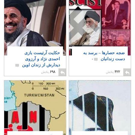
ضجه حصار‌ها – برسد به
حکایت آرتیست بازی
دست زندانبان
احمدی نژاد و آرزوی
۰
دیدارش از زندان اوین
۳
۴۲۲
پخش
۶۹۸
پخش