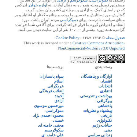
رسیدن به
دموکراسی
،
سکولارسم
و
آزادی
در ایران. بر این اساس،
مسئولین فضول محله همواره به دنبال آوازند، نه
آوازه خوان
. آن کس
که در راستای کمک به آزادی و سربلندی کشورمان سخن گوید،
گفتارش مورد ستایش و تحسین ما بوده، و چنانچه گفتار او اشتباه و بر
مبنای سیاست نادرست برای
دموکراسی
مردم ایران باشد، مورد
انتقاد و اعتراض گروه ما قرار خواهد گرفت. برای آگاهی شما خواننده
گرامی، همه روزه بیشتر از ۱۰،۰۰۰ نفر از این سایت دیدن می کنند.
فضول محله
© ۱۳۹۳-۱۳۸۷ -
Cookie Policy
This work is licensed under a
Creative Commons Attribution-
NonCommercial-NoDerivs 3.0 Unported
رسته بندي
برچسب‌ها
آوارگان و پناهندگان
سپاه پاسداران
اقتصاد
اسلام
انتخابات
خردگرائی
انتقادی
انقلاب فرهنگی
بهداشت و تندرستی
آخوند
بیوگرافی
آزادی
پادشاهی
میرحسین موسوی
پیشنهاد و نظریات
دموکراسی
تاریخی
محمود احمدی نژاد
تکنولوژی
خمینی
جنایات رژیم
مجتبی خامنه ای
دینی
سکولاریسم
زندانی سیاسی
علی خامنه ای