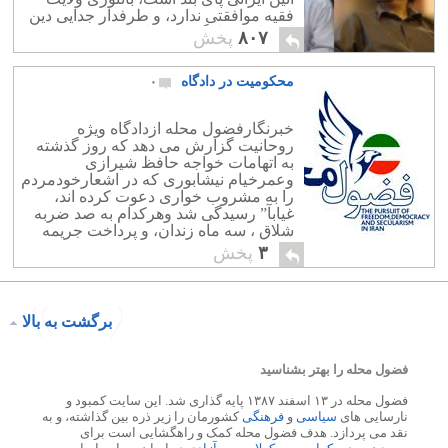
فقیه موافقتی ندارد، و طرفدار جدایی دین
از دولت و بازگشت به اصل دین سنتی
۸۰۷
پخش
است.
محکومیت در دادگاه
۰
خبرنگارفضول محله ازدادگاه ویژه
روحانیت گزارش می دهد که روز گذشته
به اتهامات خواجه حافظ شیرازی
وعمرخیام نیشابوری که در اشعارخودمردم
را به مشروب خواری دعوت کرده اند،
غیابآ” رسیدگی شد وهرکدام به صد ضربه
شلاق ، سه ماه زندان، و پرداخت جریمه
نقدی دوشتر محکوم شدند.
۳
پخش
برگشت به بالا
فضول محله را بهتر بشناسید
فضول محله در ۱۳ اسفند ۱۳۸۷ پایه گذاری شد. این سایت کمبود و
نارسایی های
سیاسی
و
فرهنگی
کشورمان را زیر ذره بین گذاشته، و به
نقد می پردازد. هدف فضول محله کمک و راهگشایی است برای