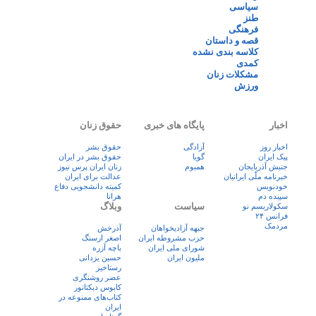
سیاسی
طنز
فرهنگی
قصه و داستان
کلاسه بندی نشده
کمدی
مشکلات زنان
ورزش
اخبار
پایگاه های خبری
حقوق زنان
اخبار روز
آزادگی
حقوق بشر
پيک ايران
گویا
حقوق بشر در ایران
جنبش آذربایجان
همبوم
زنان ايران پرس نيوز
خبرنامه ملّی ایرانیان
عدالت برای ایران
خودنویس
کمیته دانشجویی دفاع
سپیده دم
هرانا
سیاست
وبلاگ
سکولاریسم نو
فرانس ۲۴
مردمک
جبهه آزادیخواهان
آذرخش
حزب مشروطه ایران
اصغر ارسنگ
شورای ملی ایران
باچه آزره
ملیون ایران
حسین یزدانی
رستاخیز
عضر روشنگری
کابوس دیکتاتور
کتاب‌های ممنوعه در
ایران