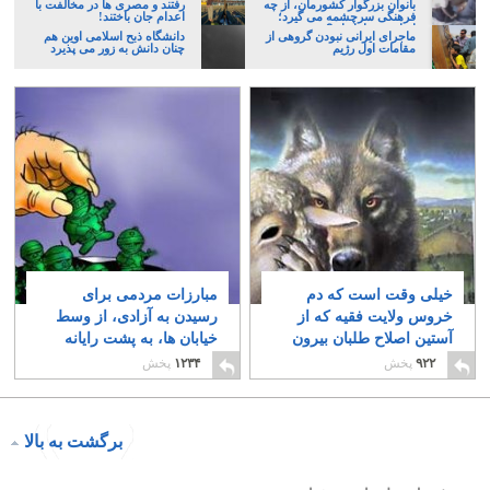
بانوان بزرگوار کشورمان، از چه
رفتند و مصری ها در مخالفت با
فرهنگی سرچشمه می گیرد؛
اعدام جان باختند!
ایرانی، و یا تازیان؟
ماجرای ایرانی نبودن گروهی از
دانشگاه ذبح اسلامی اوین هم
مقامات اول رژیم
چنان دانش به زور می پذیرد
خیلی وقت است که دم
مبارزات مردمی برای
خروس ولایت فقیه که از
رسیدن به آزادی، از وسط
آستین اصلاح طلبان بیرون
خیابان ها، به پشت رایانه
زده است، دیده می شود
ها کشانده شده است
۹۲۲
پخش
۱۲۳۴
پخش
۲۲
۱۶
برگشت به بالا