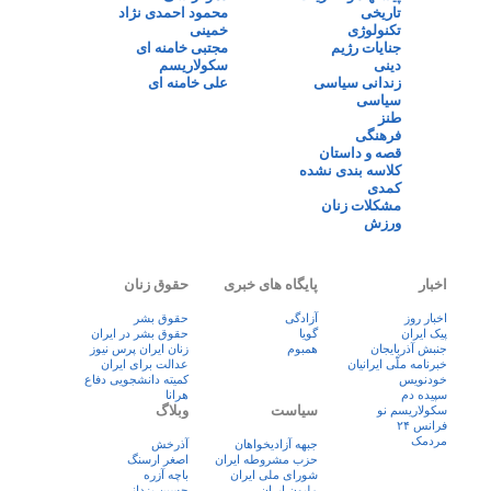
تاریخی
محمود احمدی نژاد
تکنولوژی
خمینی
جنایات رژیم
مجتبی خامنه ای
دینی
سکولاریسم
زندانی سیاسی
علی خامنه ای
سیاسی
طنز
فرهنگی
قصه و داستان
کلاسه بندی نشده
کمدی
مشکلات زنان
ورزش
اخبار
پایگاه های خبری
حقوق زنان
اخبار روز
آزادگی
حقوق بشر
پيک ايران
گویا
حقوق بشر در ایران
جنبش آذربایجان
همبوم
زنان ايران پرس نيوز
خبرنامه ملّی ایرانیان
عدالت برای ایران
خودنویس
کمیته دانشجویی دفاع
سپیده دم
هرانا
سیاست
وبلاگ
سکولاریسم نو
فرانس ۲۴
مردمک
جبهه آزادیخواهان
آذرخش
حزب مشروطه ایران
اصغر ارسنگ
شورای ملی ایران
باچه آزره
ملیون ایران
حسین یزدانی