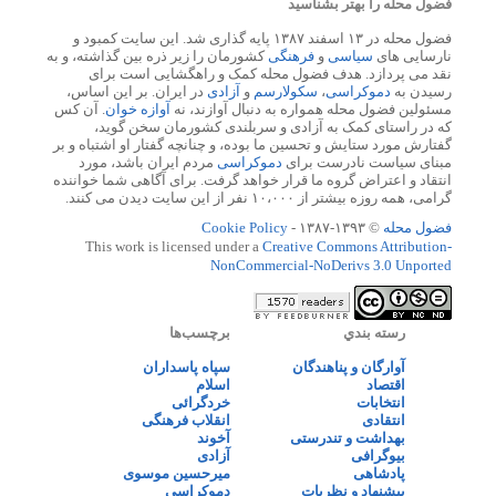
فضول محله را بهتر بشناسید
فضول محله در ۱۳ اسفند ۱۳۸۷ پایه گذاری شد. این سایت کمبود و
نارسایی های
سیاسی
و
فرهنگی
کشورمان را زیر ذره بین گذاشته، و به
نقد می پردازد. هدف فضول محله کمک و راهگشایی است برای
رسیدن به
دموکراسی
،
سکولارسم
و
آزادی
در ایران. بر این اساس،
مسئولین فضول محله همواره به دنبال آوازند، نه
آوازه خوان
. آن کس
که در راستای کمک به آزادی و سربلندی کشورمان سخن گوید،
گفتارش مورد ستایش و تحسین ما بوده، و چنانچه گفتار او اشتباه و بر
مبنای سیاست نادرست برای
دموکراسی
مردم ایران باشد، مورد
انتقاد و اعتراض گروه ما قرار خواهد گرفت. برای آگاهی شما خواننده
گرامی، همه روزه بیشتر از ۱۰،۰۰۰ نفر از این سایت دیدن می کنند.
فضول محله
© ۱۳۹۳-۱۳۸۷ -
Cookie Policy
This work is licensed under a
Creative Commons Attribution-
NonCommercial-NoDerivs 3.0 Unported
رسته بندي
برچسب‌ها
آوارگان و پناهندگان
سپاه پاسداران
اقتصاد
اسلام
انتخابات
خردگرائی
انتقادی
انقلاب فرهنگی
بهداشت و تندرستی
آخوند
بیوگرافی
آزادی
پادشاهی
میرحسین موسوی
پیشنهاد و نظریات
دموکراسی