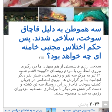
سه هموطن به دلیل قاچاق
سوخت، سلاخی شدند. پس
حکم اختلاس مجتبی خامنه
ای چه خواهد بود؟
۲
سلاخی رژیم فاشیستی از هم میهنان ما دردرگیری
نیروی انتظامی با مردم روستای «کووه» قشم شنبه
۲۱ تیر به مرگ سه نفر و زخمی شدن شش نفر دیگر
انجامید. بنا بر گزارش ها; نیروی انتظامی در جریان
کشف سوخت قاچاق در این روستا، سه تن کشته و
دست کم شش نفر دیگر با تیراندازی مستقیم مزدوران
رژیم، به شدت مصدوم شدند.
۲۰۳۴
پخش
شکنجه و بی حرمتی نسبت به
ایرانی ها به تماشای مراسم اعدام