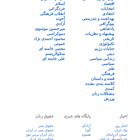
اقتصاد
اسلام
انتخابات
خردگرائی
انتقادی
انقلاب فرهنگی
بهداشت و تندرستی
آخوند
بیوگرافی
آزادی
پادشاهی
میرحسین موسوی
پیشنهاد و نظریات
دموکراسی
تاریخی
محمود احمدی نژاد
تکنولوژی
خمینی
جنایات رژیم
مجتبی خامنه ای
دینی
سکولاریسم
زندانی سیاسی
علی خامنه ای
سیاسی
طنز
فرهنگی
قصه و داستان
کلاسه بندی نشده
کمدی
مشکلات زنان
ورزش
اخبار
پایگاه های خبری
حقوق زنان
اخبار روز
آزادگی
حقوق بشر
پيک ايران
گویا
حقوق بشر در ایران
جنبش آذربایجان
همبوم
زنان ايران پرس نيوز
خبرنامه ملّی ایرانیان
عدالت برای ایران