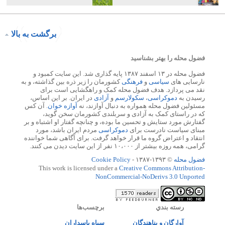
برگشت به بالا
فضول محله را بهتر بشناسید
فضول محله در ۱۳ اسفند ۱۳۸۷ پایه گذاری شد. این سایت کمبود و
نارسایی های
سیاسی
و
فرهنگی
کشورمان را زیر ذره بین گذاشته، و به
نقد می پردازد. هدف فضول محله کمک و راهگشایی است برای
رسیدن به
دموکراسی
،
سکولارسم
و
آزادی
در ایران. بر این اساس،
مسئولین فضول محله همواره به دنبال آوازند، نه
آوازه خوان
. آن کس
که در راستای کمک به آزادی و سربلندی کشورمان سخن گوید،
گفتارش مورد ستایش و تحسین ما بوده، و چنانچه گفتار او اشتباه و بر
مبنای سیاست نادرست برای
دموکراسی
مردم ایران باشد، مورد
انتقاد و اعتراض گروه ما قرار خواهد گرفت. برای آگاهی شما خواننده
گرامی، همه روزه بیشتر از ۱۰،۰۰۰ نفر از این سایت دیدن می کنند.
فضول محله
© ۱۳۹۳-۱۳۸۷ -
Cookie Policy
This work is licensed under a
Creative Commons Attribution-
NonCommercial-NoDerivs 3.0 Unported
رسته بندي
برچسب‌ها
آوارگان و پناهندگان
سپاه پاسداران