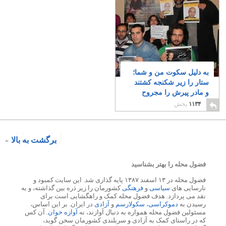
به دلیل سکوت من و شما؛
ستار را زیر شکنجه کشتند
و مادر پیرش را مجروح
کردند
۸
۱۱۳۴
پخش
برگشت به بالا
فضول محله را بهتر بشناسید
فضول محله در ۱۳ اسفند ۱۳۸۷ پایه گذاری شد. این سایت کمبود و
نارسایی های
سیاسی
و
فرهنگی
کشورمان را زیر ذره بین گذاشته، و به
نقد می پردازد. هدف فضول محله کمک و راهگشایی است برای
رسیدن به
دموکراسی
،
سکولارسم
و
آزادی
در ایران. بر این اساس،
مسئولین فضول محله همواره به دنبال آوازند، نه
آوازه خوان
. آن کس
که در راستای کمک به آزادی و سربلندی کشورمان سخن گوید،