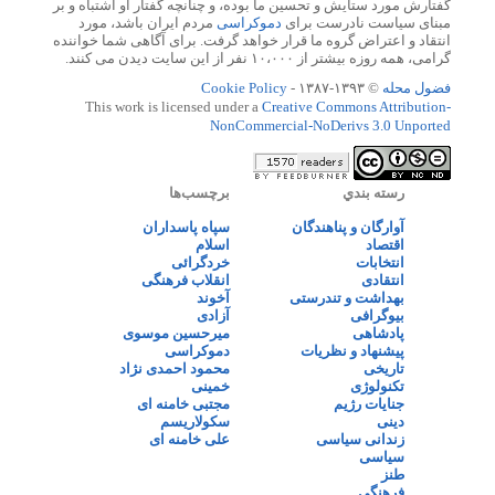
گفتارش مورد ستایش و تحسین ما بوده، و چنانچه گفتار او اشتباه و بر
مبنای سیاست نادرست برای
دموکراسی
مردم ایران باشد، مورد
انتقاد و اعتراض گروه ما قرار خواهد گرفت. برای آگاهی شما خواننده
گرامی، همه روزه بیشتر از ۱۰،۰۰۰ نفر از این سایت دیدن می کنند.
فضول محله
© ۱۳۹۳-۱۳۸۷ -
Cookie Policy
This work is licensed under a
Creative Commons Attribution-
NonCommercial-NoDerivs 3.0 Unported
رسته بندي
برچسب‌ها
آوارگان و پناهندگان
سپاه پاسداران
اقتصاد
اسلام
انتخابات
خردگرائی
انتقادی
انقلاب فرهنگی
بهداشت و تندرستی
آخوند
بیوگرافی
آزادی
پادشاهی
میرحسین موسوی
پیشنهاد و نظریات
دموکراسی
تاریخی
محمود احمدی نژاد
تکنولوژی
خمینی
جنایات رژیم
مجتبی خامنه ای
دینی
سکولاریسم
زندانی سیاسی
علی خامنه ای
سیاسی
طنز
فرهنگی