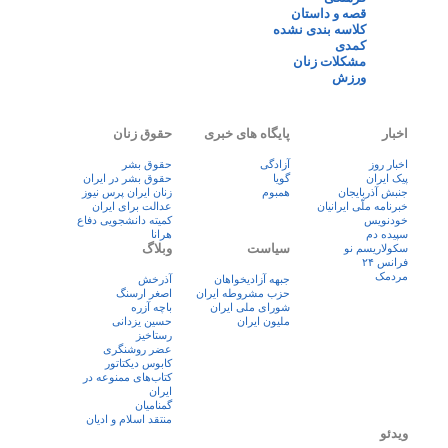
قصه و داستان
کلاسه بندی نشده
کمدی
مشکلات زنان
ورزش
اخبار
پایگاه های خبری
حقوق زنان
اخبار روز
آزادگی
حقوق بشر
پيک ايران
گویا
حقوق بشر در ایران
جنبش آذربایجان
همبوم
زنان ايران پرس نيوز
خبرنامه ملّی ایرانیان
عدالت برای ایران
خودنویس
کمیته دانشجویی دفاع
سپیده دم
هرانا
سیاست
وبلاگ
سکولاریسم نو
فرانس ۲۴
مردمک
جبهه آزادیخواهان
آذرخش
حزب مشروطه ایران
اصغر ارسنگ
شورای ملی ایران
باچه آزره
ملیون ایران
حسین یزدانی
رستاخیز
عضر روشنگری
کابوس دیکتاتور
کتاب‌های ممنوعه در
ایران
گمنامیان
منتقد اسلام و ادیان
ویدئو