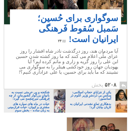
سوگواری برای حُسین؛
سَمبل سُقوط فَرهنگی
ایرانیان است!
۲۴
آیا مردمان هند، روز درگذشت نادر شاه افشار را روز
عزای ملّی اعلام می کنند که ما روز کشته شدن حسین
ابن علی را روز گریه و زاری و ماتم کرده ایم؟ آیا
یهودیان جهان روز خودکشی هیتلر را به سوگواری می
نشینند که ما باید برای حسین، یا علی عزاداری کنیم؟!
۵۲۰۸
پخش
یکی از مَزایایِ حجابِ اسلامی:
شکنجه و بی حرمتی نسبت به
سکسِ بی دَردسَرِ وَزیر عُلوم دَر
بانوان بزرگوار کشورمان، از چه
آسانسور!
فرهنگی سرچشمه می گیرد؛
ایرانی، و یا تازیان؟
بدهکاری تمام نشدنی ایرانیان به
حیات در ماه های سیاره های
تازیان بیابان گرد!
مشتری و کیوان: حیات فرازمینی
به زبان ساده – بخش سوم