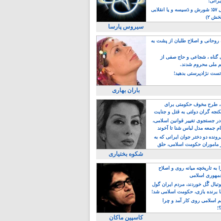
یرانی!
رویداد سال ۵۷؛ شورش و دَسیسه و یا انقلابی
خش ۲)
سیروس پارسا
روحانی و اصلاح طلبان از پشت به
ی گناه ، شجاعی و حاج صفی از
یم ملی محروم شدند.
ست نژادپرستی بدهید!
باران بهاری
طرح مخوف حکومتی برای
جه گران دولتی به قتل و جنایت
در جستجوی تغییر قوانین اسلامی،
ام جمعه مدل لباس شنا تا آخوند
مجنسگرا!
رونده دو دختر جوان ایرانی که به
 ماموران حکومت اسلامی، حلق
شکوه بختیاری
 به تاریخچه میانه روی و اصلاح
مهوری اسلامی
وتبال گًل خوردند، مردم ایران گول
ا برنده بازی، حکومت اسلامی شد!
م اسلامی روی کار آمد و چرا
؟!
کاسپین ماکان