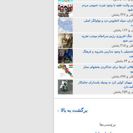
م ولایت فقیه با وجود نفرت عمومی مردم
 شود
اران، سپاه اختاپوس دزد و چپاولگر اصلی
ت
جنگ افروزی رژیم سرانجام موجب تجزیه
می شود
تحصیلی با وجود مدارس مخروبه و فرهنگ
نی
لائی کردها برای جداکردن بخشهای محل
د
یهنان کولبر کرد به وسیله پاسداران جنایتکار
مه دارد
برگشت به بالا
برچسب‌ها