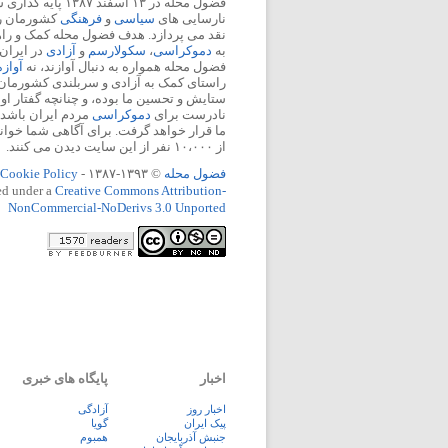
فضول محله در ۱۳ اسفند
نارسایی های
سیاسی
و
فرهنگی
کشورمان را 
نقد می پردازد. هدف فضول محله کمک و ر
به
دموکراسی
،
سکولارسم
و
آزادی
در ایران
فضول محله همواره به دنبال آوازند، نه
آواز
راستای کمک به آزادی و سربلندی کشورمان
ستایش و تحسین ما بوده، و چنانچه گفتار او
نادرست برای
دموکراسی
مردم ایران باشد، 
ما قرار خواهد گرفت. برای آگاهی شما خوان
از ۱۰،۰۰۰ نفر از این سایت دیدن می کنند.
فضول محله
© ۱۳۹۳-۱۳۸۷ -
Cookie Policy
ed under a
Creative Commons Attribution-
NonCommercial-NoDerivs 3.0 Unported
اخبار
پایگاه های خبری
اخبار روز
آزادگی
پيک ايران
گویا
جنبش آذربایجان
همبوم