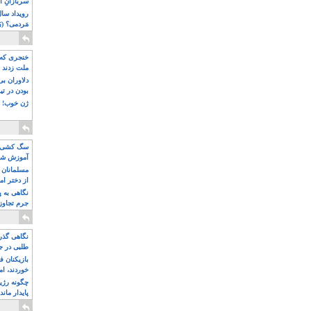
سربازانِ ا
مَردمی؟ (بَ
خنجری که 
ملت زدند
دلاوران ب
بودن در ت
ژن خوب! ت
سگ کشی، 
آموزش شکن
بیشتر
مسلمانان 
از دختر ام
مسلمان ه
نگاهی به پ
جرم تجاوز
آویز شدند!
نگاهی گذرا
طلبی در ج
بازیکنان ف
خوردند، ام
چگونه رژی
پایدار ماند