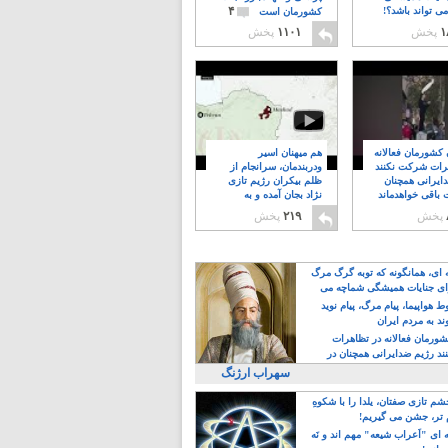
۴
ی تواند باشد؟!
کشورمان است
۱
پخش
۱۱۰۱
پخش
ن کشورمان فعالانه
هم میهنان اسیر
رات شرکت نکنند
ودربندمان، سرانجام از
ایرانی همچنان
ظلم بیکران رژیم تازی
 باقی خواهدماند
نژاد بجان آمده و به
۸
خبابانها ریختند
پخش
۲۱۹
پخش
ه ای، همانگونه که توبه گرگ مرگ
ی جنایات همیشگی شماچه می
!
 هواپیما، پیام مرگ، پیام نوید
د به مردم ایران
کشورمان فعالانه در تظاهرات
د رژیم ضدایرانی همچنان در
 خواهدماند
سهراب ارژنگ
م تازی صفتان، یلدا را با شکوهِ
 تر، جشن می گیریم!
 ای "اَعراب شیعه" مهم اند و نَه