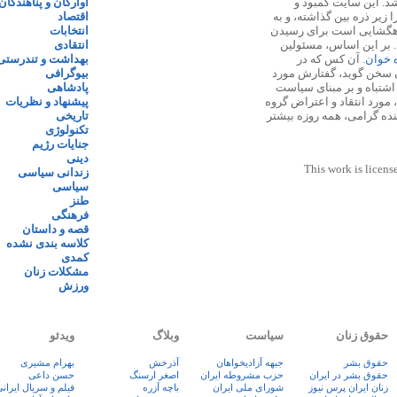
 ۱۳۸۷ پایه گذاری شد. این سایت کمبود و
آوارگان و پناهندگان
زیر ذره بین گذاشته، و به
اقتصاد
اهگشایی است برای رسیدن
انتخابات
. بر این اساس، مسئولین
انتقادی
ه خوان
. آن کس که در
بهداشت و تندرستی
 سخن گوید، گفتارش مورد
بیوگرافی
 اشتباه و بر مبنای سیاست
پادشاهی
مورد انتقاد و اعتراض گروه
پیشنهاد و نظریات
نده گرامی، همه روزه بیشتر
تاریخی
تکنولوژی
جنایات رژیم
دینی
This work is licens
زندانی سیاسی
سیاسی
طنز
فرهنگی
قصه و داستان
کلاسه بندی نشده
کمدی
مشکلات زنان
ورزش
حقوق زنان
سیاست
وبلاگ
ویدئو
حقوق بشر
جبهه آزادیخواهان
آذرخش
بهرام مشیری
حقوق بشر در ایران
حزب مشروطه ایران
اصغر ارسنگ
حسن داعی
زنان ايران پرس نيوز
شورای ملی ایران
باچه آزره
فيلم و سريال ايران