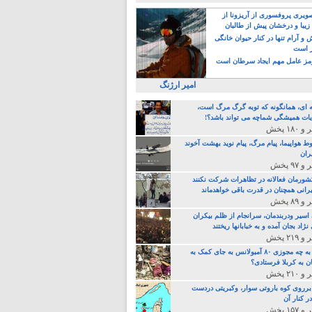
یری پروفسوری از آریزونا از
زیبا و درخشان پیش از طالبان
 آرام تنها در کنار حیوان خانگی
ر است
ز عامل مهم ایجاد سرطان است
امیر ارژنگ
ه ای، همانگونه که توبه گرگ مرگ است،
ات همیشگی شماچه می تواند باشد؟!
ط هواپیما، پیام مرگ، پیام نوید بهشت آخوند
ران
 کشورمان فعالانه در تظاهرات شرکت نکنند
رانی همچنان در قدرت باقی خواهدماند
 اسیر ودربندمان، سرانجام از ظلم بیکران
نژاد بجان آمده و به خبابانها ریختند
خامنه ای، به چه مجوزی ۸۰ آمبولانس به جای کمک به
ن به کربلا فرستادی؟
 برروی کوه باروتی سوار، وکبریتی دردست
ر کنار آن