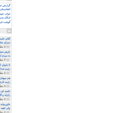
گزارش تصو
افغانستان 
خواب خوش و
امکان پذی
گوشت قرم
آقای خامن
سزای جنای
۸ نظر و ۱۸۰ پخش
بازهم سقو
به مردم ای
۴ نظر و ۹۷ پخش
تا بانوان
رژیم ضدای
۸ نظر و ۸۹ پخش
هم میهنان
رژیم تازی 
۸ نظر و ۲۱۹ پخش
زلزله زدگا
۷ نظر و ۲۱۰ پخش
خاورمیانه
ولی فقیه د
۶ نظر و ۱۵۷ پخش