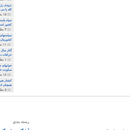
بزودی رژی
کله پا می
۱۵ نظر و ۳۲۷ پخش
سپاه پاسد
کشور اس
۳ نظر و ۱۶۲ پخش
سیاستهای 
کشورمان 
۱۱ نظر و ۳۱۵ پخش
آغاز سال 
خرافات دی
۱ نظر و ۷۴ پخش
خوابهای ط
سکونت خو
۱۸ نظر و ۸۹۷ پخش
کشتار هم م
همچنان ادا
۵ نظر و ۲۵۹ پخش
رسته بندي