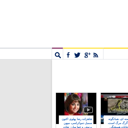
مشترک
جستجو
نه ای، همانگونه
شاهزاده رضا پهلوی اکنون
 گرگ مرگ است،
سمبل دموکراسی، میهن
نایات همیشگی
پرستی و تنها مبارز نجات