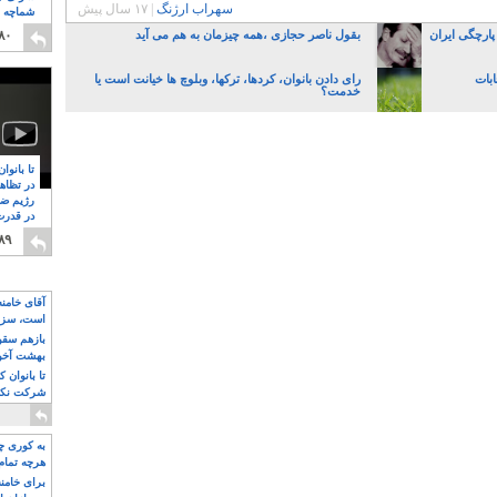
سهراب ارژنگ
|
۱۷ سال پیش
شماچه م
۸
 پارچگی ایران
بقول ناصر حجازی ،همه چیزمان به هم می آید
۸۰
ابات
رای دادن بانوان، کردها، ترکها، وبلوچ ها خیانت است یا
خدمت؟
تا بانوا
در تظاه
رژیم ضد
در قدرت
۸
۸۹
آقای خامن
است، سزا
تواند باشد؟
بازهم سقوط
بهشت آخون
تا بانوان 
شرکت نکنن
قدرت باقی
به کوری چش
هرچه تمام
برای خامنه