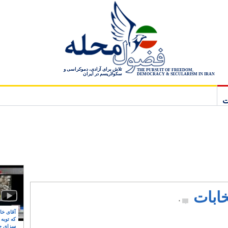
تلاش برای آزادی، دموکراسی و
THE PURSUIT OF FREEDOM,
سکولاریسم در ایران
DEMOCRACY & SECULARISM IN IRAN
ت
خابات
۰
آقای خام
که توبه
سزای ج