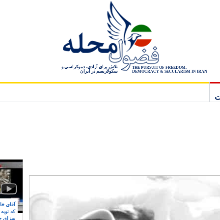
تلاش برای آزادی، دموکراسی و
THE PURSUIT OF FREEDOM,
سکولاریسم در ایران
DEMOCRACY & SECULARISM IN IRAN
ت
آقای خام
که توبه
سزای ج