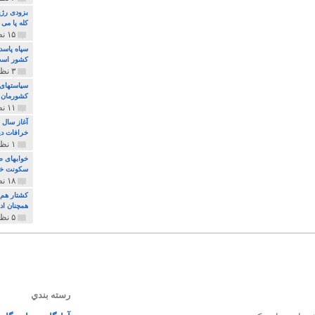
بزودی رژی
کله پا می
۱۵ نظر و ۳۲۷ پخش
سپاه پاسد
کشور اس
۳ نظر و ۱۶۲ پخش
سیاستهای 
کشورمان 
۱۱ نظر و ۳۱۵ پخش
آغاز سال 
خرافات دی
۱ نظر و ۷۴ پخش
خوابهای ط
سکونت خو
۱۸ نظر و ۸۹۷ پخش
کشتار هم م
همچنان ادا
۵ نظر و ۲۵۹ پخش
رسته بندي