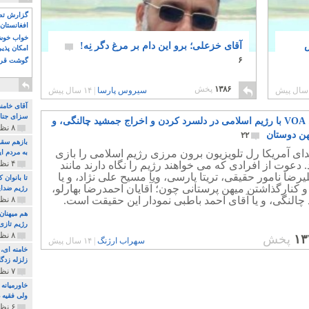
گزارش تصو
افغانستان 
خواب خوش و
س
آقای خزعلی؛ برو این دام بر مرغ دگر نِه!
امکان پذی
۶
گوشت قرم
۱۳۸۶
پخش
سیروس پارسا
|
۱۴ سال پیش
آقای خامن
سزای جنای
‎همکاری VOA با رژیم اسلامی در دلسرد کردن و اخراج جمشید چالنگی، و
۸ نظر و ۱۸۰ پخش
هن دوستان
۲۲
بازهم سقو
ای آمریکا رل تلویزیون برون مرزی رژیم اسلامی را بازی
به مردم ای
۴ نظر و ۹۷ پخش
 دعوت از افرادی که می خواهند رژیم را نگاه دارند مانند
یرضا نامور حقیقی، تریتا پارسی، ویا مسیح علی نژاد، و یا
تا بانوان
 کنارگذاشتن میهن پرستانی چون؛ آقایان احمدرضا بهارلو،
رژیم ضدای
النگی، و یا آقای احمد باطبی نمودار این حقیقت است.
۸ نظر و ۸۹ پخش
هم میهنان
رژیم تازی 
۸ نظر و ۲۱۹ پخش
۱۳
پخش
سهراب ارژنگ
|
۱۴ سال پیش
زلزله زدگا
۷ نظر و ۲۱۰ پخش
خاورمیانه
ولی فقیه د
۶ نظر و ۱۵۷ پخش