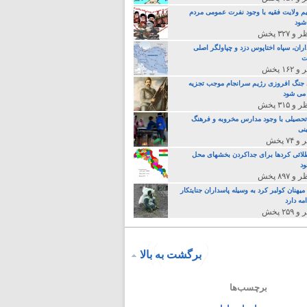
م ولایت فقیه با وجود نفرت عمومی مردم
 شود
اران، سپاه اختاپوس دزد و چپاولگر اصلی
ت
جنگ افروزی رژیم سرانجام موجب تجزیه
می شود
تحصیلی با وجود مدارس مخروبه و فرهنگ
نی
لائی کردها برای جداکردن بخشهای محل
د
یهنان کولبر کرد به وسیله پاسداران جنایتکار
مه دارد
برگشت به بالا
برچسب‌ها