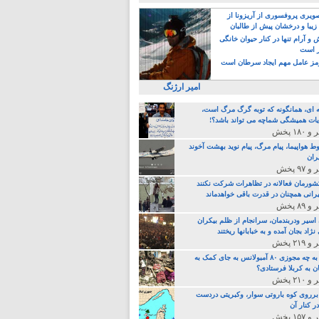
یری پروفسوری از آریزونا از
زیبا و درخشان پیش از طالبان
 آرام تنها در کنار حیوان خانگی
ر است
ز عامل مهم ایجاد سرطان است
امیر ارژنگ
ه ای، همانگونه که توبه گرگ مرگ است،
ات همیشگی شماچه می تواند باشد؟!
ط هواپیما، پیام مرگ، پیام نوید بهشت آخوند
ران
 کشورمان فعالانه در تظاهرات شرکت نکنند
رانی همچنان در قدرت باقی خواهدماند
 اسیر ودربندمان، سرانجام از ظلم بیکران
نژاد بجان آمده و به خبابانها ریختند
خامنه ای، به چه مجوزی ۸۰ آمبولانس به جای کمک به
ن به کربلا فرستادی؟
 برروی کوه باروتی سوار، وکبریتی دردست
ر کنار آن