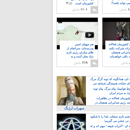
۴
ی تواند باشد؟!
کشورمان است
۱
پخش
۱۱۰۱
پخش
ن کشورمان فعالانه
هم میهنان اسیر
رات شرکت نکنند
ودربندمان، سرانجام از
ایرانی همچنان
ظلم بیکران رژیم تازی
 باقی خواهدماند
نژاد بجان آمده و به
۸
خبابانها ریختند
پخش
۲۱۹
پخش
ه ای، همانگونه که توبه گرگ مرگ
ی جنایات همیشگی شماچه می
!
 هواپیما، پیام مرگ، پیام نوید
د به مردم ایران
کشورمان فعالانه در تظاهرات
د رژیم ضدایرانی همچنان در
 خواهدماند
سهراب ارژنگ
م تازی صفتان، یلدا را با شکوهِ
 تر، جشن می گیریم!
 ای "اَعراب شیعه" مهم اند و نَه