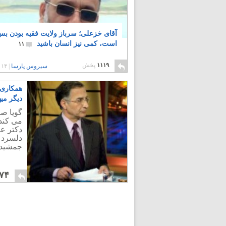
آقای خزعلی؛ سرباز ولایت فقیه بودن ب
است، کمی نیز انسان باشید
۱۱
۱۱۱۹
پخش
سیروس پارسا
|
۱۴ سال پیش
دیگر می
گویا صد
می کند.
دکتر عل
دلسرد و
جمشید چ
۷۴