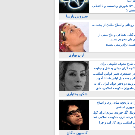
یرانی!
رویداد سال ۵۷؛ شورش و دَسیسه و یا انقلابی
خش ۲)
سیروس پارسا
روحانی و اصلاح طلبان از پشت به
ی گناه ، شجاعی و حاج صفی از
یم ملی محروم شدند.
ست نژادپرستی بدهید!
باران بهاری
طرح مخوف حکومتی برای
جه گران دولتی به قتل و جنایت
در جستجوی تغییر قوانین اسلامی،
ام جمعه مدل لباس شنا تا آخوند
مجنسگرا!
رونده دو دختر جوان ایرانی که به
 ماموران حکومت اسلامی، حلق
شکوه بختیاری
 به تاریخچه میانه روی و اصلاح
مهوری اسلامی
وتبال گًل خوردند، مردم ایران گول
ا برنده بازی، حکومت اسلامی شد!
م اسلامی روی کار آمد و چرا
؟!
کاسپین ماکان