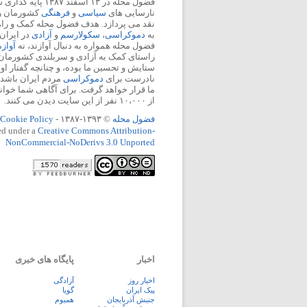
فضول محله در ۱۳ اسفند
نارسایی های
سیاسی
و
فرهنگی
کشورمان را 
نقد می پردازد. هدف فضول محله کمک و ر
به
دموکراسی
،
سکولارسم
و
آزادی
در ایران
فضول محله همواره به دنبال آوازند، نه
آواز
راستای کمک به آزادی و سربلندی کشورمان
ستایش و تحسین ما بوده، و چنانچه گفتار او
نادرست برای
دموکراسی
مردم ایران باشد، 
ما قرار خواهد گرفت. برای آگاهی شما خوان
از ۱۰،۰۰۰ نفر از این سایت دیدن می کنند.
فضول محله
© ۱۳۹۳-۱۳۸۷ -
Cookie Policy
ed under a
Creative Commons Attribution-
NonCommercial-NoDerivs 3.0 Unported
اخبار
پایگاه های خبری
اخبار روز
آزادگی
پيک ايران
گویا
جنبش آذربایجان
همبوم