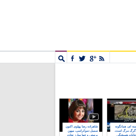
مشترک
جستجو
نه ای، همانگونه
شاهزاده رضا پهلوی اکنون
 گرگ مرگ است،
سمبل دموکراسی، میهن
نایات همیشگی
پرستی و تنها مبارز نجات