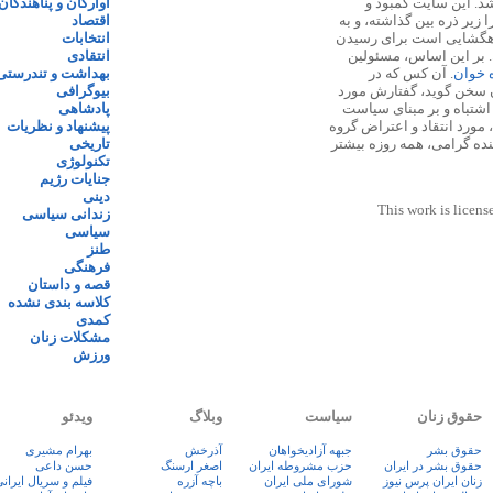
 ۱۳۸۷ پایه گذاری شد. این سایت کمبود و
آوارگان و پناهندگان
زیر ذره بین گذاشته، و به
اقتصاد
اهگشایی است برای رسیدن
انتخابات
. بر این اساس، مسئولین
انتقادی
ه خوان
. آن کس که در
بهداشت و تندرستی
 سخن گوید، گفتارش مورد
بیوگرافی
 اشتباه و بر مبنای سیاست
پادشاهی
مورد انتقاد و اعتراض گروه
پیشنهاد و نظریات
نده گرامی، همه روزه بیشتر
تاریخی
تکنولوژی
جنایات رژیم
دینی
This work is licens
زندانی سیاسی
سیاسی
طنز
فرهنگی
قصه و داستان
کلاسه بندی نشده
کمدی
مشکلات زنان
ورزش
حقوق زنان
سیاست
وبلاگ
ویدئو
حقوق بشر
جبهه آزادیخواهان
آذرخش
بهرام مشیری
حقوق بشر در ایران
حزب مشروطه ایران
اصغر ارسنگ
حسن داعی
زنان ايران پرس نيوز
شورای ملی ایران
باچه آزره
فيلم و سريال ايران