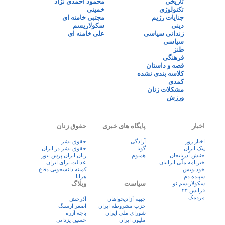
تاریخی
محمود احمدی نژاد
تکنولوژی
خمینی
جنایات رژیم
مجتبی خامنه ای
دینی
سکولاریسم
زندانی سیاسی
علی خامنه ای
سیاسی
طنز
فرهنگی
قصه و داستان
کلاسه بندی نشده
کمدی
مشکلات زنان
ورزش
اخبار
پایگاه های خبری
حقوق زنان
اخبار روز
آزادگی
حقوق بشر
پيک ايران
گویا
حقوق بشر در ایران
جنبش آذربایجان
همبوم
زنان ايران پرس نيوز
خبرنامه ملّی ایرانیان
عدالت برای ایران
خودنویس
کمیته دانشجویی دفاع
سپیده دم
هرانا
سیاست
وبلاگ
سکولاریسم نو
فرانس ۲۴
مردمک
جبهه آزادیخواهان
آذرخش
حزب مشروطه ایران
اصغر ارسنگ
شورای ملی ایران
باچه آزره
ملیون ایران
حسین یزدانی