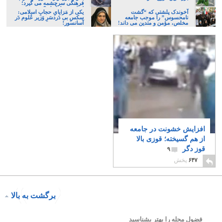
فرهنگی سرچشمه می گیرد؛
ایرانی، و یا تازیان؟
آخوندک پلشتی که “گشت
یکی از مَزایایِ حجابِ اسلامی:
نامحسوس” را موجب جامعه
سکسِ بی دَردسَرِ وَزیر عُلوم دَر
مخلص، مؤمن و متدین می داند!
آسانسور!
افزایش خشونت در جامعه
از هم گسیخته؛ قوزی بالا
قوز دگر
۹
۶۴۷
پخش
برگشت به بالا
فضول محله را بهتر بشناسید