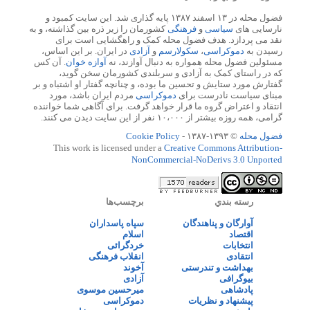
فضول محله در ۱۳ اسفند ۱۳۸۷ پایه گذاری شد. این سایت کمبود و
نارسایی های
سیاسی
و
فرهنگی
کشورمان را زیر ذره بین گذاشته، و به
نقد می پردازد. هدف فضول محله کمک و راهگشایی است برای
رسیدن به
دموکراسی
،
سکولارسم
و
آزادی
در ایران. بر این اساس،
مسئولین فضول محله همواره به دنبال آوازند، نه
آوازه خوان
. آن کس
که در راستای کمک به آزادی و سربلندی کشورمان سخن گوید،
گفتارش مورد ستایش و تحسین ما بوده، و چنانچه گفتار او اشتباه و بر
مبنای سیاست نادرست برای
دموکراسی
مردم ایران باشد، مورد
انتقاد و اعتراض گروه ما قرار خواهد گرفت. برای آگاهی شما خواننده
گرامی، همه روزه بیشتر از ۱۰،۰۰۰ نفر از این سایت دیدن می کنند.
فضول محله
© ۱۳۹۳-۱۳۸۷ -
Cookie Policy
This work is licensed under a
Creative Commons Attribution-
NonCommercial-NoDerivs 3.0 Unported
رسته بندي
برچسب‌ها
آوارگان و پناهندگان
سپاه پاسداران
اقتصاد
اسلام
انتخابات
خردگرائی
انتقادی
انقلاب فرهنگی
بهداشت و تندرستی
آخوند
بیوگرافی
آزادی
پادشاهی
میرحسین موسوی
پیشنهاد و نظریات
دموکراسی