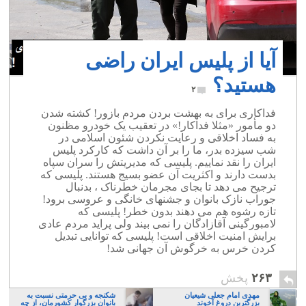
آیا از پلیس ایران راضی
هستید؟
۲
فداکاری برای به بهشت بردن مردم بازور! کشته شدن
دو مأمور «مثلا فداکار!» در تعقیب یک خودرو مظنون
به فساد اخلاقی و رعایت نکردن شئون اسلامی در
شب سیزده بدر، ما را بر آن داشت که کارکرد پلیس
ایران را نقد نماییم. پلیسی که مدیریتش را سران سپاه
بدست دارند و اکثریت آن عضو بسیج هستند. پلیسی که
ترجیح می دهد تا بجای مجرمان خطرناک ، بدنبال
جوراب نازک بانوان و جشنهای خانگی و عروسی برود!
تازه رشوه هم می دهند بدون خطر! پلیسی که
لامبورگینی آقازادگان را نمی بیند ولی پراید مردم عادی
برایش امنیت اخلاقی است! پلیسی که توانایی تبدیل
کردن خرس به خرگوش آن جهانی شد!
۲۶۳
پخش
مهدی امام جعلی شیعیان
شکنجه و بی حرمتی نسبت به
بزرگترین دروغ آخوند
بانوان بزرگوار کشورمان، از چه