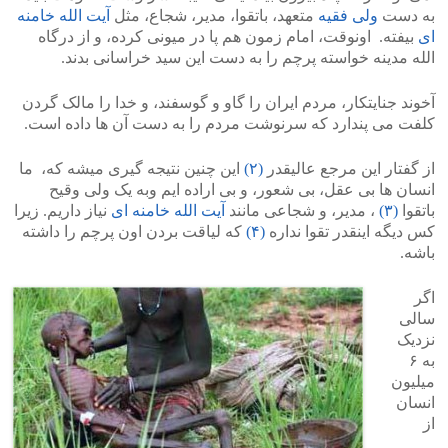
به دست
ولی فقیه
متعهد، باتقوا، مدیر، شجاع، مثل
آیت الله خامنه
ای
بیفته. اونوقت، امام زمون هم پا در میونی کرده، و از درگاه
الله مدینه خواسته پرچم را به دست این سید خراسانی بدند.
آخوند جنایتکار، مردم ایران را گاو و گوسفند، و خدا را مالک گردن
کلفت می پندارد که سرنوشت مردم را به دست آن ها داده است.
از گفتار این مرجع عالیقدر
(۲)
این چنین نتیجه گیری میشه که، ما
انسان ها بی عقل، بی شعور، و بی اراده ایم وبه یک ولی وقیح
باتقوا
(۳)
، مدیر، و شجاعی مانند
آیت الله خامنه ای
نیاز داریم. زیرا
کس دیگه اینقدر تقوا نداره
(۴)
که لیاقت بردن اون پرچم را داشته
باشه.
اگر
سالی
نزدیک
به ۶
میلیون
انسان
از