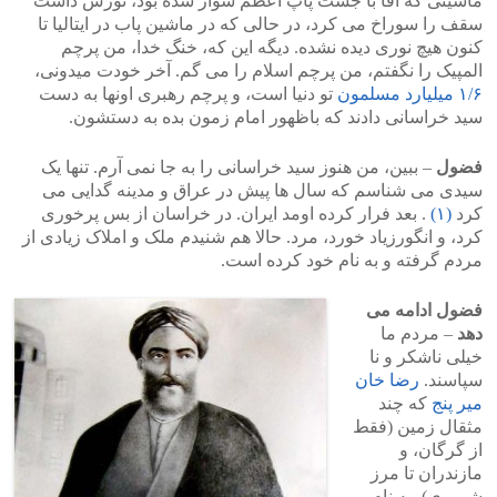
ماشینی که آقا با جست پاپ اعظم سوار شده بود، نورش داشت
سقف را سوراخ می کرد، در حالی که در ماشین پاب در ایتالیا تا
کنون هیچ نوری دیده نشده. دیگه این که، خنگ خدا، من پرچم
المپیک را نگفتم، من پرچم اسلام را می گم. آخر خودت میدونی،
۱/۶ میلیارد مسلمون
تو دنیا است، و پرچم رهبری اونها به دست
سید خراسانی دادند که باظهور امام زمون بده به دستشون.
فضول
– ببین، من هنوز سید خراسانی را به جا نمی آرم. تنها یک
سیدی می شناسم که سال ها پیش در عراق و مدینه گدایی می
کرد
(۱)
. بعد فرار کرده اومد ایران. در خراسان از بس پرخوری
کرد، و انگورزیاد خورد، مرد. حالا هم شنیدم ملک و املاک زیادی از
مردم گرفته و به نام خود کرده است.
فضول ادامه می
دهد
– مردم ما
خیلی ناشکر و نا
سپاسند.
رضا خان
میر پنج
که چند
مثقال زمین (فقط
از گرگان، و
مازندران تا مرز
شوروی)، به نام