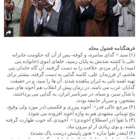
فرهنگنامه فضول محله
(۱)
سید = گدای سامره، و کوفه- پس از آن که حکومت جابرانه
علی با کشته شدنش به پایان رسید، خلفای اموی (خانواده بنی
امیه) با رأی مردم، خلافت را به دست گرفتند. آن گاه خاندان بنی
هاشم، از فرزندان علی، کاسه گدایی به دست گرفته، بیشتر برای
تهیه لقمه نانی به ایران پناهنده شدند. آن ها را سید، و در حقیقت
گدایان عرب می نامند. در زمان پیش از انقلاب هم آخوند های سید
با شال سبز، و سیاه، در سرتاسر ایران، به گدایی می پرداختند،
مفتخور، و سربار جامعه بودند.
(۲)
مرجع عالی قدر= آخوند پیزری و فکسنی (در مورد ولی وقیح،
پنج تومانی مشهدی هم به واژه آخوند افزوده می شود).
(۳)
با تقوا (در اصطلاح آخوندی) = آخوندی که خوب طهارت گرفته
باشه، و بوی زیادی از او بیرون نیاد.
(۴)
اینقدر تقوا نداره = هنوز پایینش درست پاک نشده).