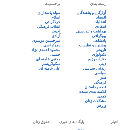
رسته بندي
برچسب‌ها
آوارگان و پناهندگان
سپاه پاسداران
اقتصاد
اسلام
انتخابات
خردگرائی
انتقادی
انقلاب فرهنگی
بهداشت و تندرستی
آخوند
بیوگرافی
آزادی
پادشاهی
میرحسین موسوی
پیشنهاد و نظریات
دموکراسی
تاریخی
محمود احمدی نژاد
تکنولوژی
خمینی
جنایات رژیم
مجتبی خامنه ای
دینی
سکولاریسم
زندانی سیاسی
علی خامنه ای
سیاسی
طنز
فرهنگی
قصه و داستان
کلاسه بندی نشده
کمدی
مشکلات زنان
ورزش
اخبار
پایگاه های خبری
حقوق زنان