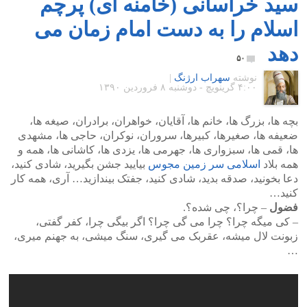
سید خراسانی (خامنه ای) پرچم
اسلام را به دست امام زمان می
دهد
۵۰
نوشته
سهراب ارژنگ
|
۴:۰۰ گرينويچ - دوشنبه ۸ فروردین ۱۳۹۰
بچه ها، بزرگ ها، خانم ها، آقایان، خواهران، برادران، صیغه ها،
ضعیفه ها، صغیرها، کبیرها، سروران، نوکران، حاجی ها، مشهدی
ها، قمی ها، سبزواری ها، جهرمی ها، یزدی ها، کاشانی ها، همه و
همه بلاد
اسلامی سر زمین مجوس
بیایید جشن بگیرید، شادی کنید،
دعا بخونید، صدقه بدید، شادی کنید، جفتک بیندازید… آری، همه کار
کنید…
فضول
– چرا؟، چی شده؟.
– کی میگه چرا؟ چرا می گی چرا؟ اگر بیگی چرا، کفر گفتی،
زبونت لال میشه، عقربک می گیری، سنگ میشی، به جهنم میری،
…