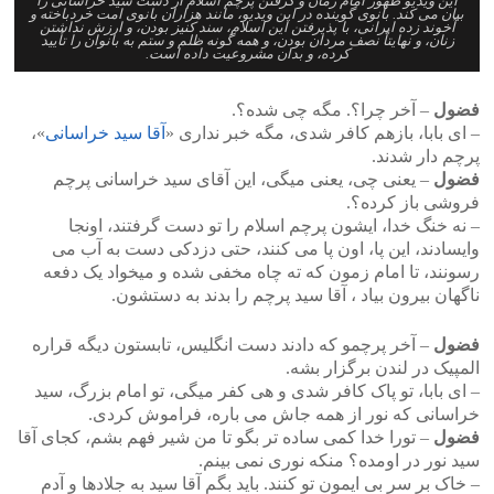
این ویدیو ظهور امام زمان و گرفتن پرچم اسلام از دست سید خراسانی را
بیان می کند. بانوی گوینده در این ویدیو، مانند هزاران بانوی امت خردباخته و
آخوند زده ایرانی، با پذیرفتن این اسلام، سند کنیز بودن، و ارزش نداشتن
زنان، و نهایتاً نصف مردان بودن، و همه گونه ظلم و ستم به بانوان را تأیید
کرده، و بدان مشروعیت داده است.
فضول
– آخر چرا؟. مگه چی شده؟.
– ای بابا، بازهم کافر شدی، مگه خبر نداری «
آقا سید خراسانی
»،
پرچم دار شدند.
فضول
– یعنی چی، یعنی میگی، این آقای سید خراسانی پرچم
فروشی باز کرده؟.
– نه خنگ خدا، ایشون پرچم اسلام را تو دست گرفتند، اونجا
وایسادند، این پا، اون پا می کنند، حتی دزدکی دست به آب می
رسونند، تا امام زمون که ته چاه مخفی شده و میخواد یک دفعه
ناگهان بیرون بیاد ، آقا سید پرچم را بدند به دستشون.
فضول
– آخر پرچمو که دادند دست انگلیس، تابستون دیگه قراره
المپیک در لندن برگزار بشه.
– ای بابا، تو پاک کافر شدی و هی کفر میگی، تو امام بزرگ، سید
خراسانی که نور از همه جاش می باره، فراموش کردی.
فضول
– تورا خدا کمی ساده تر بگو تا من شیر فهم بشم، کجای آقا
سید نور در اومده؟ منکه نوری نمی بینم.
– خاک بر سر بی ایمون تو کنند. باید بگم آقا سید به جلادها و آدم