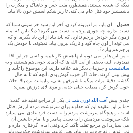
دیگه که شیعه نیستند، همینطور، ملت خس و خاشاک و میکرب را
باشمشیر خود قتل عام می کنه، تا زیر شکم اسبش خون بالا بیاد.
فضول
– ای بابا، مرا دیوونه کردی، آخر این سید خراسونی شما که
>
<
دست نداره، چه جوری پرچم به دست می گیره؟ دیگه این که امام
زمون مگر خودش پرچم نداره، که باید بیاد از این بابا بگیره. او که
می تونه از اون چاه گود و تاریک بیرون بیاد، نمیتونه، با خودش یک
پرچم هم بیاره؟.
– من این ها را نمی دونم اینها همش کار غیبیه و کسی جز این آقا
نمیدونه، البته بعضی از آیت الله ها که آدمای خوبی هم هستند، و به
ساندنیست
و چیزهای دیگر هم علاقه دارند، این موضوع را تأیید و
پیش بینی کردند. حالا، اگر خوب گوش بدی، آنچه که تا به حال
گذشته دقیقاً برات میگم تا شیرفهم بشی، و ایمانت بره بالا. حالا،
خوب گوش کن، مطلب خیلی جدیه، و موی لای درزش نمیره:
چندی پیش
آفت الله نوری همدانی
یکی از مراجع تقلید قم گفت:
«ما بر این عقیده ایم که خداوند برای سرنوشت مردم ارزش قائل
است، و هیچگاه سرنوشت مردم را به دست فرد عادی نمی سپارد.
بلکه سرنوشت مردمش را به دست پیامبر و یا امام جانشین آن
می سپارد. این مرجع تقلید تأکید کرد وقتی امام گرفتاری داره و
نمی تونه از ته چاه بیرون بیاد، یعنی غایبه، سرنوشت حکومت باید