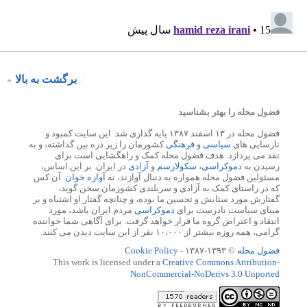
برگشت به بالا
فضول محله را بهتر بشناسید
فضول محله در ۱۳ اسفند ۱۳۸۷ پایه گذاری شد. این سایت کمبود و
نارسایی های
سیاسی
و
فرهنگی
کشورمان را زیر ذره بین گذاشته، و به
نقد می پردازد. هدف فضول محله کمک و راهگشایی است برای
رسیدن به
دموکراسی
،
سکولارسم
و
آزادی
در ایران. بر این اساس،
مسئولین فضول محله همواره به دنبال آوازند، نه
آوازه خوان
. آن کس
که در راستای کمک به آزادی و سربلندی کشورمان سخن گوید،
گفتارش مورد ستایش و تحسین ما بوده، و چنانچه گفتار او اشتباه و بر
مبنای سیاست نادرست برای
دموکراسی
مردم ایران باشد، مورد
انتقاد و اعتراض گروه ما قرار خواهد گرفت. برای آگاهی شما خواننده
گرامی، همه روزه بیشتر از ۱۰،۰۰۰ نفر از این سایت دیدن می کنند.
فضول محله
© ۱۳۹۳-۱۳۸۷ -
Cookie Policy
This work is licensed under a
Creative Commons Attribution-
NonCommercial-NoDerivs 3.0 Unported