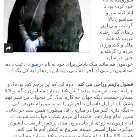
خود کرده بود تا
آباد کنه، سر و
صداشون بالا
گرفته ، ولی اون
رضای گدا، رضای
غریب که همه
ملک و کشاورزی
مردم را گرفته و
حتی خراسان
خودمون هم مانند ملک باباش برای خود به نام «
رضوی
»، ثبت داده،
صداشون در نمی آد. آخر آدم نمی دونه این دردها را به کی بگه؟.
فضول بازهم وراجی می کند
– دوم این که این پرچم کجا بوده؟. و
چرا به دست این سید میدند؟ پس ۱/۵ میلیارد مسلمون دیگه، و ۵/۵
میلیارد جمعیت دیگه جهان چه کاره اند؟. اگر میخوای من شیر فهم
بشم، باید از اول داستان تا آخرش را مو به مو برام تعریف کنی.
– دیگه داری کفر مرا در میاری، آقا، منظورم همین سید خراسانی،
همین امام چهاردهم، خامنه ای مردم شکن، خواب نما شدند، که
امام زمون به زودی از چاه بیرون میاد، پرچم را از دست ایشون
میگیره، سوار اسبش میشه، شروع به کشتن آدم ها می کنه،
همون ۵/۵ میلیارد که مسلمون نیستند، و ۱/۵ میلیارد مسلمون