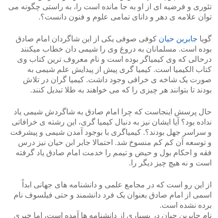
تئوری و فرضیه ای از او به جا مانده است را، به راستی چگونه می
توان علامه ی دهر و دانای تمامی علوم و فنون دانست؟.
گویا
جابربن حیان
کوفی صوفی یکی از این شاگردان امام صادق
بوده است. مسلمانان به دروغ وی را شیمی دان خطاب میکنند
درحالی که وی کیمیاگر بوده است و نام معروف ترین کتاب وی
کتاب الکیمیا است. کیمیا گری پیش از پیدایش علم شیمی به
صورت یک شاخه ی خرافی وجود داشت. کیمیا گران در تلاش
بودند تا بتوانند هر چیزی را که می خواهند به طلا تبدیل کنند.
حال پرسش اینجاست که چرا امام صادق به شاگردش شیمی یاد
نداده بود؟ آیا ایشان نیز به دنبال کیمیا گری، این رشته ی خرافاتی
و سراسر جهل بودند؟. کیمیاگری با بوجود آمدن شیمی و پیشرفت
و توسعه آن کم کم منسوخ شد. احتمالا جابر ابن حیان نیز درس
فقه و احکام بول و حیض و تیمم را خدمت امام صادق یاد گرفته
است و نه هیچ چیز دیگر را.
از این رو است که در مجامع علمی و دانشنامه های جهانی ابداً
اسمی از امام صادق بعنوان یک فرد دانشمند و حتی فیلسوف نام
برده نشده است.
نام جابربن حیان در بسیاری از دانشنامه ها آمده است، اما خبری