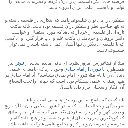
فرضیه های دیگر دانشمندان را درک کرده، و نظریه ی جدیدی را
تولید، و یا بخشی علمی بر آن افزوده باشد.
متفکری را می توان فیلسوف نامید که ابتکاری در فلسفه داشته،و
نه تنها صاحب نظر و متفکر درآن فلسفه بوده باشد، بلکه مکتب
تازه ای از فلسفه از خود ارائه دهد که مورد استقبال و خواست
دانش پژوهان و خردمندان مکتب علم و ادب قرار گیرد. و الا کسی
که با فلسفه ی دیگران تنها آشنایی کمی داشته باشد را نمی توان
فیلسوف نامید.
مثلا از فیثاغورس امروز نظریه ای باقی مانده است، از
نیوتن
نیز
همینطور، ایا
تئوری از امام صادق
وجود دارد که جامعه ی علمی
دنیا، آن را با نام مثلا تئوری امام صادق بشناسد؟. آیا امام صادق در
هیچ زمینه ی علمی پیشگام بوده است که جهانی را تحت الشعاع
آن افکار و سخنان قرار داده باشد؟.
باید گفت که پاسخ به این پرسش ها منفی است و باعث
شرمندگی و خجالت است که ما در کشور اسلامی مان، با آن تاریخ
و تمدن کهن و گهر بار، به فردی تکیه می کنیم به نام امام صادق
که کوچکترین سر رشته ای از علم نداشته، و در هیچ دانشگاه و
مدرسه و دبیرستان و مراکز و مجامع علمی شرکت نداشته باشد.