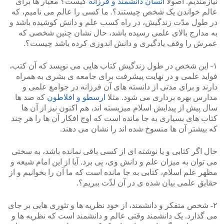
نیازمندیم. اصولا
انسان دانشمند و فرزانه
کیست؟ معیار ها برای
عالم خواندن یک شخص چیستند؟. ما کسی را عالم می نامیم، که
در طول مدّت زندگیش، در راه کسب علم و دانش کوشیده باشد و
به مدارج بالای علمی رسیده باشد، حال نشان چنین شخصی که
عمرش را وقف یادگیری و دانش اندوزی کرده باشد چیست؟.
۱- این شخص در طول زندگیش کتاب هایی می نویسد که آن کتب،
فواید علمی و در نهایت پیشرفت برای جامعه ی بشری به همراه
دارند و برای مدتی از دانسته های آن فرزانه در جوامع علمی و
مدارس بهره برداری می شود. مثلا
ارسطو و افلاطون
که صد ها
سال پیش از پیدایش اسلام میزیسته اند، هم اکنون نیز از آن ها
کتاب های بسیاری به جا مانده است که اوج افکار آن ها را هر چند
که بیشتر آن ها منسوخ شده اند را نشان می دهند.
حال اگر کتابی و یا نوشته ای از کسی باقی نمانده باشد، به سختی
می توان به میزان علم و دانش وی، پی برد. آیا از این امام شیعه و
مظهر علم اسلام، کتابی به جا مانده است که ما آن را بخوانیم و از
حقایق علمی بیان شده ی در آن لذّت ببریم؟.
۲- شخص متفکر و دانشمند، از خود نظریه ها و تئوری هایی بر جای
می گذارد. یک دانشمند وقتی عالم و دانشمند است که نظریه ها و