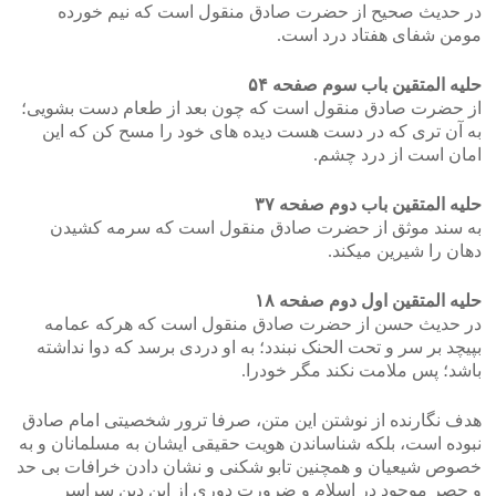
در حدیث صحیح از حضرت صادق منقول است که نیم خورده
مومن شفای هفتاد درد است.
حلیه المتقین باب سوم صفحه ۵۴
از حضرت صادق منقول است که چون بعد از طعام دست بشویی؛
به آن تری که در دست هست دیده های خود را مسح کن که این
امان است از درد چشم.
حلیه المتقین باب دوم صفحه ۳۷
به سند موثق از حضرت صادق منقول است که سرمه کشیدن
دهان را شیرین میکند.
حلیه المتقین اول دوم صفحه ۱۸
در حدیث حسن از حضرت صادق منقول است که هرکه عمامه
بپیچد بر سر و تحت الحنک نبندد؛ به او دردی برسد که دوا نداشته
باشد؛ پس ملامت نکند مگر خودرا.
هدف نگارنده از نوشتن این متن، صرفا ترور شخصیتی امام صادق
نبوده است، بلکه شناساندن هویت حقیقی ایشان به مسلمانان و به
خصوص شیعیان و همچنین تابو شکنی و نشان دادن خرافات بی حد
و حصر موجود در اسلام و ضرورت دوری از این دین سراسر