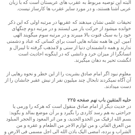
البته این توصیه مربوط به عقرب های عربستان است که با زبان
عربی آشنا هستند، و در مورد سایر عقرب ها کارساز نیست.
تحیقات علمی نشان میدهند که عقربها در مرتبه اولی که این ذکر
خوانده میشود از حرکت باز می ایستند و در مرتبه دوم چنگهای
خود را به سبک قنوت بالا میبرند و در مرتبه سوم میگویند الهی
آمین. این ها همه نشانه هایی است برای کسانی که عناد و دشمنی
ندارند و همه دانشمندان دنیا از سنی و لامذهب گرفته تا لیبرال و
انسانگرا از میزان خرد و دانشی که در اینگونه احادیث است
انگشت تحیر به دهان میگیرند.
معلوم نبود اگر امام صادق بشریت را از این خطر و نحوه رهایی از
آن آگاه نمیکردند تابحال چند میلیون نفر از نیش عقبر جانشان را از
دست میدادند.
حلیه المتقین باب نهم صفحه ۲۲۵
در حدیث دیگر از امام صادق منقول است که هرکه را ورمی یا
جراحتی به هم رسد کاردی را بگیرد و بر آن موضع بمالد و بگوید:
بسم الله ارقیک من الحدو الحدید، و من اثر المعود و الحجر المبلود
من العرق الفاتر، و من لوازم الاجر من الطعام و عقره و من
الشراب و برده، امضی الیک باذن الله الی اجل مسمی فی الارض و