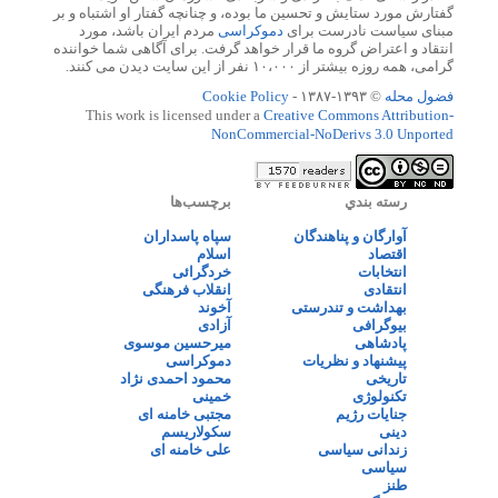
گفتارش مورد ستایش و تحسین ما بوده، و چنانچه گفتار او اشتباه و بر
مبنای سیاست نادرست برای
دموکراسی
مردم ایران باشد، مورد
انتقاد و اعتراض گروه ما قرار خواهد گرفت. برای آگاهی شما خواننده
گرامی، همه روزه بیشتر از ۱۰،۰۰۰ نفر از این سایت دیدن می کنند.
فضول محله
© ۱۳۹۳-۱۳۸۷ -
Cookie Policy
This work is licensed under a
Creative Commons Attribution-
NonCommercial-NoDerivs 3.0 Unported
رسته بندي
برچسب‌ها
آوارگان و پناهندگان
سپاه پاسداران
اقتصاد
اسلام
انتخابات
خردگرائی
انتقادی
انقلاب فرهنگی
بهداشت و تندرستی
آخوند
بیوگرافی
آزادی
پادشاهی
میرحسین موسوی
پیشنهاد و نظریات
دموکراسی
تاریخی
محمود احمدی نژاد
تکنولوژی
خمینی
جنایات رژیم
مجتبی خامنه ای
دینی
سکولاریسم
زندانی سیاسی
علی خامنه ای
سیاسی
طنز