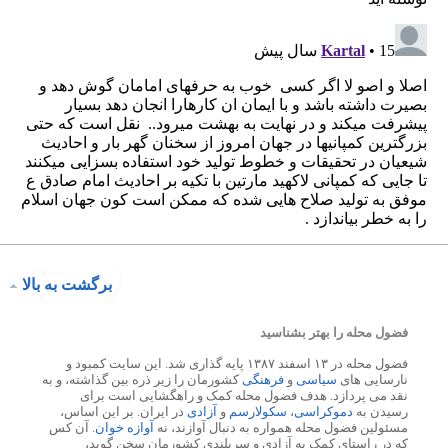
برگشت به بالا
فضول محله را بهتر بشناسید
فضول محله در ۱۳ اسفند ۱۳۸۷ پایه گذاری شد. این سایت کمبود و
نارسایی های
سیاسی
و
فرهنگی
کشورمان را زیر ذره بین گذاشته، و به
نقد می پردازد. هدف فضول محله کمک و راهگشایی است برای
رسیدن به
دموکراسی
،
سکولارسم
و
آزادی
در ایران. بر این اساس،
مسئولین فضول محله همواره به دنبال آوازند، نه
آوازه خوان
. آن کس
که در راستای کمک به آزادی و سربلندی کشورمان سخن گوید،