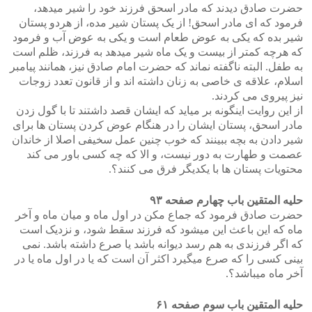
حضرت صادق دیدند که مادر اسحق فرزند خود را شیر میدهد،
فرمود که ای مادر اسحق! از یک پستان شیر مده، از هردو پستان
شیر بده که یکی به عوض طعام است و یکی به عوض آب و فرمود
که هرچه کمتر از بیست و یک ماه شیر میدهد به فرزند، ظلم است
به طفل. البته ناگفته نماند که حضرت امام صادق نیز، همانند پیامبر
اسلام، علاقه ی خاصی به زنان داشته اند و از قانون تعدد زوجات
نیز پیروی می کردند.
از این روایت اینگونه بر میاید که ایشان قصد داشتند تا با گول زدن
مادر اسحق، پستان ایشان را در هنگام عوض کردن پستان ها برای
شیر دادن به بچه ببینند که خوب چنین عمل سخیفی اصلا از خاندان
عصمت و طهارت به دور نیست، و الا که چه کسی باور می کند
محتویات پستان ها با یکدیگر فرق می کنند؟.
حلیه المتقین باب چهارم صفحه ۹۳
حضرت صادق فرمود که جماع مکن در اول ماه و میان ماه و آخر
ماه که این باعث این میشود که فرزند سقط شود، و نزدیک است
که اگر فرزندی به هم رسد دیوانه باشد یا صرع داشته باشد. نمی
بینی کسی را که صرع میگیرد اکثر آن است که یا در اول ماه یا در
آخر ماه میباشد؟.
حلیه المتقین باب سوم صفحه ۶۱