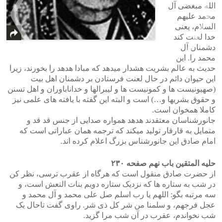
الله مبغضی آل
محمد علیهم
السلام، یعنی
خدا لعنت کند
دشمنان آل
محمد را. این
حدیث به عالم بشریت هشدار میدهد که مبادا هدهد را بخورند، زیرا
>
<
این حیوان دائم در حال لعنت فرستادن بر دشمنان اهل بیت
(صهیونیست ها و کمونیست ها و لیبرالها و خداناباوران و اهل تسنن
و حقوق بشریها و…) است و البته این گفته با یافته های علمی نیز
کاملا همخوان است.
جانورشناسان معتقدند هدهد همواره صدایی از جنس قد قد و
متمایل به قارقار تولید میکند که ترجمه همان عباراتی است که
امام صادق این جانورشناس بزرگ اعلام کرده اند.
حلیه المتقین باب نهم صفحه ۲۳۰
از حضرت صادق منقول است که هرگاه از عقرب ترسی، نظر کن
در شب به ستاره ها که نزدیک ستاره دویم بنات النعش است، و
سه مرتبه بگو: اللهم یا رب اسلم صل علی محمد و آل محمد و
عجل فرجهم، و سلمنا من شر کل ذی شر. راوی گفت تاحال یک
شب نخواندم، عقرب در آن شب مرا گزید.