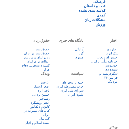
فرهنگی
قصه و داستان
کلاسه بندی نشده
کمدی
مشکلات زنان
ورزش
اخبار
پایگاه های خبری
حقوق زنان
اخبار روز
آزادگی
حقوق بشر
پيک ايران
گویا
حقوق بشر در ایران
جنبش آذربایجان
همبوم
زنان ايران پرس نيوز
خبرنامه ملّی ایرانیان
عدالت برای ایران
خودنویس
کمیته دانشجویی دفاع
سپیده دم
هرانا
سیاست
وبلاگ
سکولاریسم نو
فرانس ۲۴
مردمک
جبهه آزادیخواهان
آذرخش
حزب مشروطه ایران
اصغر ارسنگ
شورای ملی ایران
باچه آزره
ملیون ایران
حسین یزدانی
رستاخیز
عضر روشنگری
کابوس دیکتاتور
کتاب‌های ممنوعه در
ایران
گمنامیان
منتقد اسلام و ادیان
ویدئو