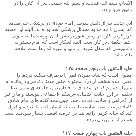
الانعام، بسم الله فتحت، و بسم الله ختمت، پس آن کارد را در
زمین فرو برود.
این حدیث نیز از دانش سرشار امام صادق در پزشکی خبر میدهد
که ایشان تا چه حد به مسائل پزشکی آشنا بوده اند، البته این قضیه
فرو کردن کارد در زمین هنوز بر بشر نادان، پوشیده است، ولی
حتماً حکمتی در کار است. البته آشکار است که امام بیشتر به
دعانویسی که شغل شریف رمالها و مهره اندازها است علاقه
داشته اند.
حلیه المتقین باب پنجم صفحه ۱۳۵
منقول است که شانه نمودن فقر را برطرف میکند، دردها را
میبرد. بنده شخصا از درک محتوای چنین حدیثی عاجز و درمانده ام
ولی امیدوارم که در آینده ای نه چندان دور، جامعه ی علمی دنیا،
تحلیلی بر این احایث اقتصادی-پزشکی-اجتماعی بنویسند و ما را نیز
از گمراهی و ضلالت نجات دهند. چون همه گفته های امام صادق
کاملا درست است شایسته است که انسان احتیاط کرده، و قبول
کند که شانه کردن واقعا هم در عرصه اقتصاد بسیار سودمند است
هم در از بین بردن دردها.
حلیه المتقین باب چهارم صفحه ۱۱۷